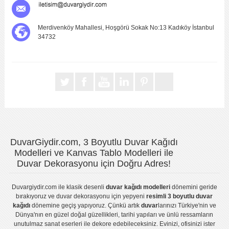
Merdivenköy Mahallesi, Hoşgörü Sokak No:13 Kadıköy İstanbul
34732
DuvarGiydir.com, 3 Boyutlu Duvar Kağıdı
Modelleri ve Kanvas Tablo Modelleri ile
Duvar Dekorasyonu için Doğru Adres!
Duvargiydir.com
ile klasik desenli
duvar kağıdı modelleri
dönemini geride
bırakıyoruz ve
duvar dekorasyonu
için yepyeni
resimli 3 boyutlu duvar
kağıdı
dönemine geçiş yapıyoruz. Çünkü artık
duvar
larınızı Türkiye'nin ve
Dünya'nın en güzel doğal güzellikleri, tarihi yapıları ve ünlü ressamların
unutulmaz sanat eserleri ile dekore edebileceksiniz. Evinizi, ofisinizi ister