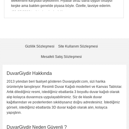
Beklentimi karşıladı diyebilirim. Fiyatlar biraz daha uygun olsaydı
keşke ama baktım genelde piyasa böyle. Özetle, tavsiye ederim.
(31.07.2018 tarihinde gönderildi)
KENDI YORUMUNUZU YAZIN
Yorumladığınız ürün :
Sahil Keyfi
Bu ürüne kaç puan verirsiniz ?
*
Gizlilik Sözleşmesi
Site Kullanım Sözleşmesi
2
5
1
(fena
3
4
(çok
(kötü)
değil)
(orta)
(iyi)
iyi)
Mesafeli Satış Sözleşmesi
Görüntü
Kalitesi
DuvarGiydir Hakkında
Yapıştırma
Kolaylığı
2013 yılından beri faaliyet gösteren Duvargiydir.com, sizi harika
Fiyat
ürünleriyle tanıştırıyor: Resimli Duvar Kağıdı modelleri ve Kanvas Tablolar.
Artık dilediğiniz resmi, istediğiniz ebatlarda 3 boyutlu duvar kağıdı olarak
Sitede Görünecek İsim
*
alıp kolayca duvarınıza uygulayabilirsiniz. Siz de klasik duvar
kağıtlarından ve posterlerden sıkıldıysanız doğru adrestesiniz. İstediğiniz
görseli, istediğiniz ebatlarda 3D duvar kağıdı olarak alın, kolayca
Yorumunuzun Başlığı
*
yapıştırın.
DuvarGiydir Neden Güvenli ?