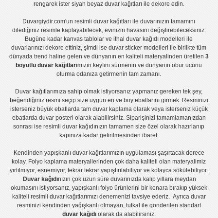
rengarek ister
siyah beyaz duvar kağıtları
ile dekore edin.
Duvargiydir.com'un
resimli duvar kağıtları
ile duvarınızın tamamını
dilediğiniz resimle kaplayabilecek, evinizin havasını değiştirebileceksiniz.
Bugüne kadar
kanvas tablo
lar ve
ithal duvar kağıdı modelleri
ile
duvarlarınızı dekore ettiniz, şimdi ise
duvar sticker
modelleri ile birlikte tüm
dünyada trend haline gelen ve dünyanın en kaliteli materyalinden üretilen
3
boyutlu duvar kağıtları
mızın keyfini sürmenin ve dünyanın öbür ucunu
oturma odanıza getirmenin tam zamanı.
Duvar kağıtlarımıza sahip olmak istiyorsanız
yapmanız gereken tek şey,
beğendiğiniz resmi seçip size uygun en ve boy ebatlarını girmek. Resminizi
isterseniz büyük ebatlarda tam
duvar kaplama
olarak veya isterseniz küçük
ebatlarda
duvar posteri
olarak alabilirsiniz. Siparişinizi tamamlamanızdan
sonrası ise
resimli duvar kağıdı
nızın tamamen size özel olarak hazırlanıp
kapınıza kadar getirilmesinden ibaret.
Kendinden yapışkanlı
duvar kağıtlarımızın uygulaması
şaşırtacak derece
kolay.
Folyo kaplama
materyallerinden çok daha kaliteli olan
materyalimiz
yırtılmıyor, esnemiyor, tekrar tekrar yapıştırılabiliyor ve kolayca sökülebiliyor.
Duvar kağıdı
nızın çok uzun süre duvarınızda kalıp yıllara meydan
okumasını istiyorsanız,
yapışkanlı folyo
ürünlerini bir kenara bırakıp yüksek
kaliteli
resimli duvar kağıtlarımız
ı denemenizi tavsiye ederiz. Ayrıca duvar
resminizi kendinden yağışkanlı olmayan, tutkal ile gönderilen standart
duvar kağıdı
olarak da alabilirsiniz.