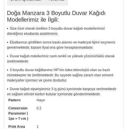
Doğa Manzara 3 Boyutlu Duvar Kağıdı
Modellerimiz ile İlgili:
• Size özel olarak üretilen 3 boyutlu duvar kağıdı modellerimizi
dilediğiniz ebatlarda alabilirsiniz.
• Ebatlarınızı girdikten sonra baskı alanını ve materyal tipini seçmeniz
gerekmektedir, toplam fiyat ona göre hesaplanmaktadır.
• Duvar kağıdı mdellerimiz canlı renkli ve yüksek çözünürlüklü olarak
üretilmektedir.
• 3 boyutlu duvar kağıtlarımız HP’nin latex teknolojisi olan su bazlı
mürekkepler ile üretilmektedir. Bu sayede sağlıla zararlı olan solvent
materyaller içermez ve çevre dostudur.
• Duvar kağıdı siparişleriniz 3 iş günü içerisinde kargoya verilmektedir
ve sağlam silindir karton kutular içerisinde gönderilmektedir.
Pattern
Hayır
• Tutkalınız, siparişiniz ile birlikte ücretsiz olarak gönderilecektir.
Uygulaması standart duvar kağıdı ile aynıdır. Siparişiniz ile birlikte
Conversion
0.2
uygulama kılavuzu da gönderilecektir.
Parameter (
1px = ? cm )
• Resimli duvar kağıdı modelinizi siyah beyaz renklerde istiyorsanız bizi
Print Area
1
arayıp talebinizi iletebilirsiniz.