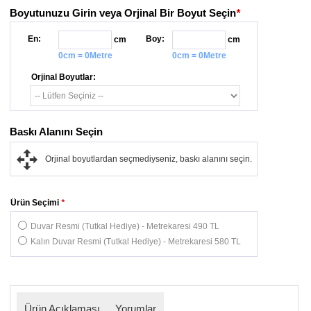
Boyutunuzu Girin veya Orjinal Bir Boyut Seçin
*
En:
Boy:
cm
cm
0cm = 0Metre
0cm = 0Metre
Orjinal Boyutlar:
Baskı Alanını Seçin
Orjinal boyutlardan seçmediyseniz, baskı alanını seçin.
Ürün Seçimi
*
Duvar Resmi (Tutkal Hediye) - Metrekaresi 490 TL
Kalın Duvar Resmi (Tutkal Hediye) - Metrekaresi 580 TL
Ürün Açıklaması
Yorumlar