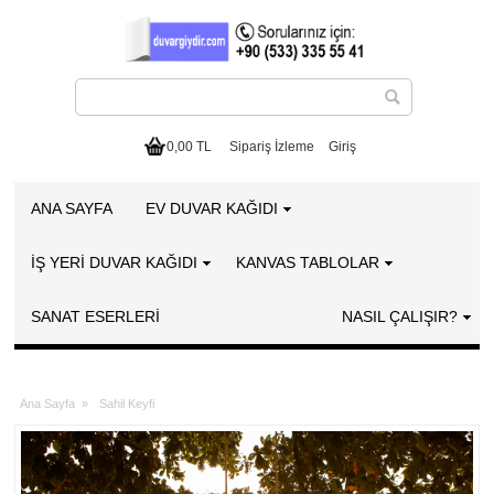
0,00 TL
Sipariş İzleme
Giriş
ANA SAYFA
EV DUVAR KAĞIDI
İŞ YERİ DUVAR KAĞIDI
KANVAS TABLOLAR
SANAT ESERLERI
NASIL ÇALIŞIR?
Ana Sayfa
»
Sahil Keyfi