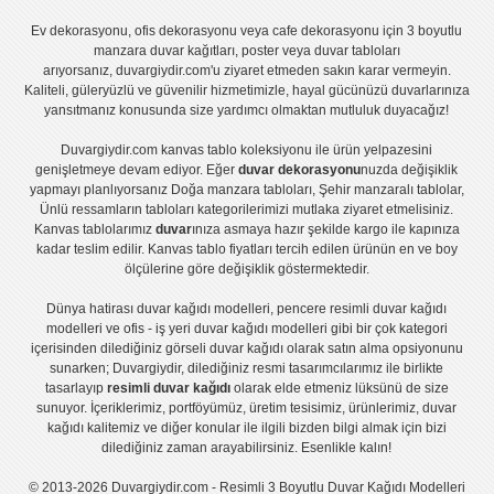
Ev dekorasyonu
,
ofis dekorasyonu
veya
cafe dekorasyonu
için
3 boyutlu
manzara duvar kağıtları
,
poster
veya
duvar tabloları
arıyorsanız, duvargiydir.com'u ziyaret etmeden sakın karar vermeyin.
Kaliteli, güleryüzlü ve güvenilir hizmetimizle, hayal gücünüzü duvarlarınıza
yansıtmanız konusunda size yardımcı olmaktan mutluluk duyacağız!
Duvargiydir.com
kanvas tablo
koleksiyonu ile ürün yelpazesini
genişletmeye devam ediyor. Eğer
duvar dekorasyonu
nuzda değişiklik
yapmayı planlıyorsanız
Doğa manzara tabloları
,
Şehir manzaralı tablolar
,
Ünlü ressamların tabloları
kategorilerimizi mutlaka ziyaret etmelisiniz.
Kanvas tablolar
ımız
duvar
ınıza asmaya hazır şekilde kargo ile kapınıza
kadar teslim edilir.
Kanvas tablo fiyatları
tercih edilen ürünün en ve boy
ölçülerine göre değişiklik göstermektedir.
Dünya hatirası duvar kağıdı modelleri
,
pencere resimli duvar kağıdı
modelleri
ve
ofis - iş yeri duvar kağıdı modelleri
gibi bir çok kategori
içerisinden dilediğiniz görseli duvar kağıdı olarak satın alma opsiyonunu
sunarken; Duvargiydir, dilediğiniz resmi tasarımcılarımız ile birlikte
tasarlayıp
resimli duvar kağıdı
olarak elde etmeniz lüksünü de size
sunuyor. İçeriklerimiz, portföyümüz, üretim tesisimiz, ürünlerimiz, duvar
kağıdı kalitemiz ve diğer konular ile ilgili bizden bilgi almak için bizi
dilediğiniz zaman arayabilirsiniz. Esenlikle kalın!
© 2013-2026 Duvargiydir.com - Resimli 3 Boyutlu Duvar Kağıdı Modelleri