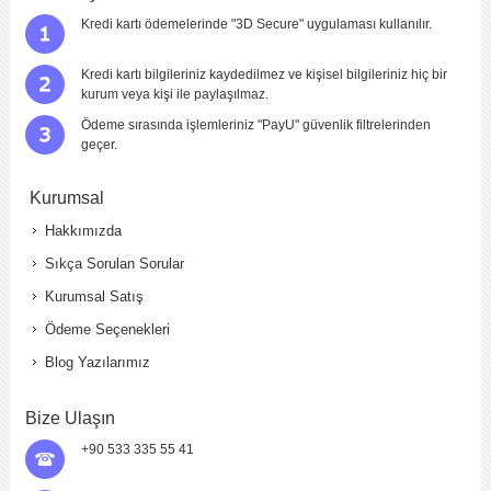
Yorum
*
Kredi kartı ödemelerinde "3D Secure" uygulaması kullanılır.
Kredi kartı bilgileriniz kaydedilmez ve kişisel bilgileriniz hiç bir
kurum veya kişi ile paylaşılmaz.
Ödeme sırasında işlemleriniz "PayU" güvenlik filtrelerinden
geçer.
Kurumsal
Yorumu Gönder
Hakkımızda
Sıkça Sorulan Sorular
Kurumsal Satış
Ödeme Seçenekleri
Blog Yazılarımız
Bize Ulaşın
+90 533 335 55 41