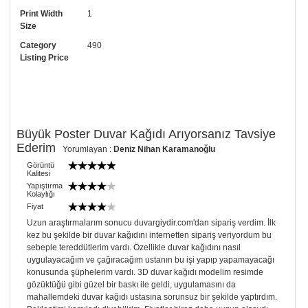
Print Width
1
• Görselde düzenleme yaptırmak istiyorsanız yine bize telefon
Size
numaramızdan ulaşabilirsiniz.
Category
490
Listing Price
Büyük Poster Duvar Kağıdı Arıyorsanız Tavsiye
Ederim
Yorumlayan :
Deniz Nihan Karamanoğlu
Görüntü
Kalitesi
Yapıştırma
Kolaylığı
Fiyat
Uzun araştırmalarım sonucu duvargiydir.com'dan sipariş verdim. İlk
kez bu şekilde bir duvar kağıdını internetten sipariş veriyordum bu
sebeple tereddütlerim vardı. Özellikle duvar kağıdını nasıl
uygulayacağım ve çağıracağım ustanın bu işi yapıp yapamayacağı
konusunda şüphelerim vardı. 3D duvar kağıdı modelim resimde
gözüktüğü gibi güzel bir baskı ile geldi, uygulamasını da
mahallemdeki duvar kağıdı ustasına sorunsuz bir şekilde yaptırdım.