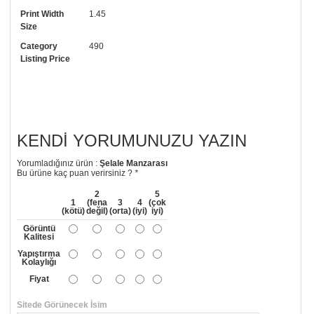
Print Width
1.45
• Görselde düzenleme yaptırmak istiyorsanız yine bize telefon
Size
numaramızdan ulaşabilirsiniz.
Category
490
Listing Price
KENDI YORUMUNUZU YAZIN
Yorumladığınız ürün :
Şelale Manzarası
Bu ürüne kaç puan verirsiniz ?
*
2
5
1
(fena
3
4
(çok
(kötü)
değil)
(orta)
(iyi)
iyi)
Görüntü
Kalitesi
Yapıştırma
Kolaylığı
Fiyat
Sitede Görünecek İsim
*