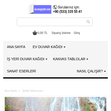
0,00 TL
Sipariş İzleme
Giriş
ANA SAYFA
EV DUVAR KAĞIDI
İŞ YERİ DUVAR KAĞIDI
KANVAS TABLOLAR
SANAT ESERLERI
NASIL ÇALIŞIR?
Ana Sayfa
»
Şelale Manzarası