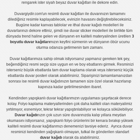
rengarek ister
siyah beyaz duvar kağıtları
ile dekore edin.
Duvargiydir.com'un
resimli duvar kağıtları
ile duvarınızın tamamını
dilediğiniz resimle kaplayabilecek, evinizin havasını değiştirebileceksiniz.
Bugüne kadar
kanvas tablo
lar ve
ithal duvar kağıdı modelleri
ile
duvarlarınızı dekore ettiniz, şimdi ise
duvar sticker
modelleri ile birlikte tüm
dünyada trend haline gelen ve dünyanın en kaliteli materyalinden üretilen
3
boyutlu duvar kağıtları
mızın keyfini sürmenin ve dünyanın öbür ucunu
oturma odanıza getirmenin tam zamanı.
Duvar kağıtlarımıza sahip olmak istiyorsanız
yapmanız gereken tek şey,
beğendiğiniz resmi seçip size uygun en ve boy ebatlarını girmek. Resminizi
isterseniz büyük ebatlarda tam
duvar kaplama
olarak veya isterseniz küçük
ebatlarda
duvar posteri
olarak alabilirsiniz. Siparişinizi tamamlamanızdan
sonrası ise
resimli duvar kağıdı
nızın tamamen size özel olarak hazırlanıp
kapınıza kadar getirilmesinden ibaret.
Kendinden yapışkanlı
duvar kağıtlarımızın uygulaması
şaşırtacak derece
kolay.
Folyo kaplama
materyallerinden çok daha kaliteli olan
materyalimiz
yırtılmıyor, esnemiyor, tekrar tekrar yapıştırılabiliyor ve kolayca sökülebiliyor.
Duvar kağıdı
nızın çok uzun süre duvarınızda kalıp yıllara meydan
okumasını istiyorsanız,
yapışkanlı folyo
ürünlerini bir kenara bırakıp yüksek
kaliteli
resimli duvar kağıtlarımız
ı denemenizi tavsiye ederiz. Ayrıca duvar
resminizi kendinden yağışkanlı olmayan, tutkal ile gönderilen standart
duvar kağıdı
olarak da alabilirsiniz.