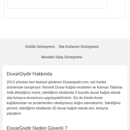
Yorumunuzun Başlığı
*
Yorum
*
Gizlilik Sözleşmesi
Site Kullanım Sözleşmesi
Mesafeli Satış Sözleşmesi
DuvarGiydir Hakkında
2013 yılından beri faaliyet gösteren Duvargiydir.com, sizi harika
Yorumu Gönder
ürünleriyle tanıştırıyor: Resimli Duvar Kağıdı modelleri ve Kanvas Tablolar.
Artık dilediğiniz resmi, istediğiniz ebatlarda 3 boyutlu duvar kağıdı olarak
alıp kolayca duvarınıza uygulayabilirsiniz. Siz de klasik duvar
kağıtlarından ve posterlerden sıkıldıysanız doğru adrestesiniz. İstediğiniz
görseli, istediğiniz ebatlarda 3D duvar kağıdı olarak alın, kolayca
yapıştırın.
DuvarGiydir Neden Güvenli ?