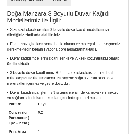
Doğa Manzara 3 Boyutlu Duvar Kağıdı
Modellerimiz ile İlgili:
• Size özel olarak üretilen 3 boyutlu duvar kağıdı modellerimizi
dilediğiniz ebatlarda alabilirsiniz.
• Ebatlarınızı girdikten sonra baskı alanını ve materyal tipini seçmeniz
gerekmektedir, toplam fiyat ona göre hesaplanmaktadır.
• Duvar kağıdı mdellerimiz canlı renkli ve yüksek çözünürlüklü olarak
üretilmektedir.
• 3 boyutlu duvar kağıtlarımız HP’nin latex teknolojisi olan su bazlı
mürekkepler ile üretilmektedir. Bu sayede sağlıla zararlı olan solvent
materyaller içermez ve çevre dostudur.
• Duvar kağıdı siparişleriniz 3 iş günü içerisinde kargoya verilmektedir
ve sağlam silindir karton kutular içerisinde gönderilmektedir.
Pattern
Hayır
• Tutkalınız, siparişiniz ile birlikte ücretsiz olarak gönderilecektir.
Uygulaması standart duvar kağıdı ile aynıdır. Siparişiniz ile birlikte
Conversion
0.2
uygulama kılavuzu da gönderilecektir.
Parameter (
1px = ? cm )
• Resimli duvar kağıdı modelinizi siyah beyaz renklerde istiyorsanız bizi
Print Area
1
arayıp talebinizi iletebilirsiniz.