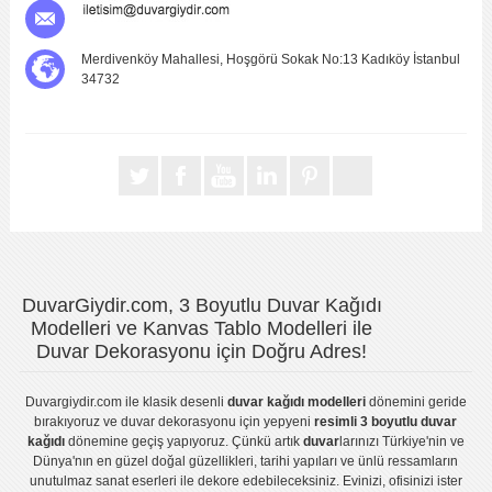
Merdivenköy Mahallesi, Hoşgörü Sokak No:13 Kadıköy İstanbul
34732
DuvarGiydir.com, 3 Boyutlu Duvar Kağıdı
Modelleri ve Kanvas Tablo Modelleri ile
Duvar Dekorasyonu için Doğru Adres!
Duvargiydir.com
ile klasik desenli
duvar kağıdı modelleri
dönemini geride
bırakıyoruz ve
duvar dekorasyonu
için yepyeni
resimli 3 boyutlu duvar
kağıdı
dönemine geçiş yapıyoruz. Çünkü artık
duvar
larınızı Türkiye'nin ve
Dünya'nın en güzel doğal güzellikleri, tarihi yapıları ve ünlü ressamların
unutulmaz sanat eserleri ile dekore edebileceksiniz. Evinizi, ofisinizi ister