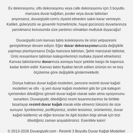
Ev dekorasyonu
,
ofis dekorasyonu
veya
cafe dekorasyonu
için
3 boyutlu
manzara duvar kağıtları
,
poster
veya
duvar tabloları
arıyorsanız, duvargiydir.com'u ziyaret etmeden sakın karar vermeyin.
Kaliteli, güleryüzlü ve güvenilir hizmetimizle, hayal gücünüzü duvarlarınıza
yansıtmanız konusunda size yardımcı olmaktan mutluluk duyacağız!
Duvargiydir.com
kanvas tablo
koleksiyonu ile ürün yelpazesini
genişletmeye devam ediyor. Eğer
duvar dekorasyonu
nuzda değişiklik
yapmayı planlıyorsanız
Doğa manzara tabloları
,
Şehir manzaralı tablolar
,
Ünlü ressamların tabloları
kategorilerimizi mutlaka ziyaret etmelisiniz.
Kanvas tablolar
ımız
duvar
ınıza asmaya hazır şekilde kargo ile kapınıza
kadar teslim edilir.
Kanvas tablo fiyatları
tercih edilen ürünün en ve boy
ölçülerine göre değişiklik göstermektedir.
Dünya hatirası duvar kağıdı modelleri
,
pencere resimli duvar kağıdı
modelleri
ve
ofis - iş yeri duvar kağıdı modelleri
gibi bir çok kategori
içerisinden dilediğiniz görseli duvar kağıdı olarak satın alma opsiyonunu
sunarken; Duvargiydir, dilediğiniz resmi tasarımcılarımız ile birlikte
tasarlayıp
resimli duvar kağıdı
olarak elde etmeniz lüksünü de size
sunuyor. İçeriklerimiz, portföyümüz, üretim tesisimiz, ürünlerimiz, duvar
kağıdı kalitemiz ve diğer konular ile ilgili bizden bilgi almak için bizi
dilediğiniz zaman arayabilirsiniz. Esenlikle kalın!
© 2013-2026 Duvargiydir.com - Resimli 3 Boyutlu Duvar Kağıdı Modelleri