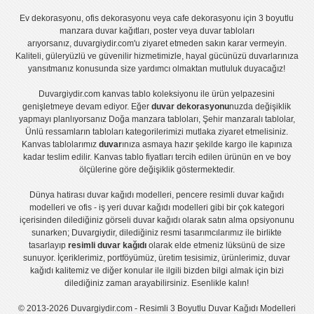
Ev dekorasyonu
,
ofis dekorasyonu
veya
cafe dekorasyonu
için
3 boyutlu
manzara duvar kağıtları
,
poster
veya
duvar tabloları
arıyorsanız, duvargiydir.com'u ziyaret etmeden sakın karar vermeyin.
Kaliteli, güleryüzlü ve güvenilir hizmetimizle, hayal gücünüzü duvarlarınıza
yansıtmanız konusunda size yardımcı olmaktan mutluluk duyacağız!
Duvargiydir.com
kanvas tablo
koleksiyonu ile ürün yelpazesini
genişletmeye devam ediyor. Eğer
duvar dekorasyonu
nuzda değişiklik
yapmayı planlıyorsanız
Doğa manzara tabloları
,
Şehir manzaralı tablolar
,
Ünlü ressamların tabloları
kategorilerimizi mutlaka ziyaret etmelisiniz.
Kanvas tablolar
ımız
duvar
ınıza asmaya hazır şekilde kargo ile kapınıza
kadar teslim edilir.
Kanvas tablo fiyatları
tercih edilen ürünün en ve boy
ölçülerine göre değişiklik göstermektedir.
Dünya hatirası duvar kağıdı modelleri
,
pencere resimli duvar kağıdı
modelleri
ve
ofis - iş yeri duvar kağıdı modelleri
gibi bir çok kategori
içerisinden dilediğiniz görseli duvar kağıdı olarak satın alma opsiyonunu
sunarken; Duvargiydir, dilediğiniz resmi tasarımcılarımız ile birlikte
tasarlayıp
resimli duvar kağıdı
olarak elde etmeniz lüksünü de size
sunuyor. İçeriklerimiz, portföyümüz, üretim tesisimiz, ürünlerimiz, duvar
kağıdı kalitemiz ve diğer konular ile ilgili bizden bilgi almak için bizi
dilediğiniz zaman arayabilirsiniz. Esenlikle kalın!
© 2013-2026 Duvargiydir.com - Resimli 3 Boyutlu Duvar Kağıdı Modelleri