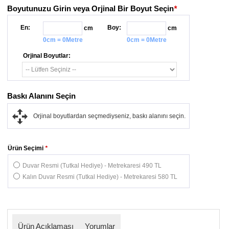
Boyutunuzu Girin veya Orjinal Bir Boyut Seçin
*
En:
Boy:
cm
cm
0cm = 0Metre
0cm = 0Metre
Orjinal Boyutlar:
Baskı Alanını Seçin
Orjinal boyutlardan seçmediyseniz, baskı alanını seçin.
Ürün Seçimi
*
Duvar Resmi (Tutkal Hediye) - Metrekaresi 490 TL
Kalın Duvar Resmi (Tutkal Hediye) - Metrekaresi 580 TL
Ürün Açıklaması
Yorumlar