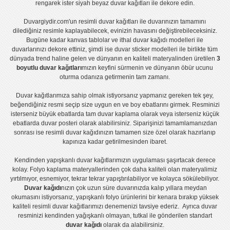
rengarek ister
siyah beyaz duvar kağıtları
ile dekore edin.
Duvargiydir.com'un
resimli duvar kağıtları
ile duvarınızın tamamını
dilediğiniz resimle kaplayabilecek, evinizin havasını değiştirebileceksiniz.
Bugüne kadar
kanvas tablo
lar ve
ithal duvar kağıdı modelleri
ile
duvarlarınızı dekore ettiniz, şimdi ise
duvar sticker
modelleri ile birlikte tüm
dünyada trend haline gelen ve dünyanın en kaliteli materyalinden üretilen
3
boyutlu duvar kağıtları
mızın keyfini sürmenin ve dünyanın öbür ucunu
oturma odanıza getirmenin tam zamanı.
Duvar kağıtlarımıza sahip olmak istiyorsanız
yapmanız gereken tek şey,
beğendiğiniz resmi seçip size uygun en ve boy ebatlarını girmek. Resminizi
isterseniz büyük ebatlarda tam
duvar kaplama
olarak veya isterseniz küçük
ebatlarda
duvar posteri
olarak alabilirsiniz. Siparişinizi tamamlamanızdan
sonrası ise
resimli duvar kağıdı
nızın tamamen size özel olarak hazırlanıp
kapınıza kadar getirilmesinden ibaret.
Kendinden yapışkanlı
duvar kağıtlarımızın uygulaması
şaşırtacak derece
kolay.
Folyo kaplama
materyallerinden çok daha kaliteli olan
materyalimiz
yırtılmıyor, esnemiyor, tekrar tekrar yapıştırılabiliyor ve kolayca sökülebiliyor.
Duvar kağıdı
nızın çok uzun süre duvarınızda kalıp yıllara meydan
okumasını istiyorsanız,
yapışkanlı folyo
ürünlerini bir kenara bırakıp yüksek
kaliteli
resimli duvar kağıtlarımız
ı denemenizi tavsiye ederiz. Ayrıca duvar
resminizi kendinden yağışkanlı olmayan, tutkal ile gönderilen standart
duvar kağıdı
olarak da alabilirsiniz.