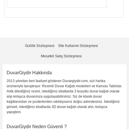
Yorumunuzun Başlığı
*
Yorum
*
Gizlilik Sözleşmesi
Site Kullanım Sözleşmesi
Mesafeli Satış Sözleşmesi
DuvarGiydir Hakkında
2013 yılından beri faaliyet gösteren Duvargiydir.com, sizi harika
Yorumu Gönder
ürünleriyle tanıştırıyor: Resimli Duvar Kağıdı modelleri ve Kanvas Tablolar.
Artık dilediğiniz resmi, istediğiniz ebatlarda 3 boyutlu duvar kağıdı olarak
alıp kolayca duvarınıza uygulayabilirsiniz. Siz de klasik duvar
kağıtlarından ve posterlerden sıkıldıysanız doğru adrestesiniz. İstediğiniz
görseli, istediğiniz ebatlarda 3D duvar kağıdı olarak alın, kolayca
yapıştırın.
DuvarGiydir Neden Güvenli ?