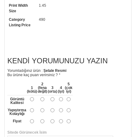
Print Width
1.45
• Görselde düzenleme yaptırmak istiyorsanız yine bize telefon
Size
numaramızdan ulaşabilirsiniz.
Category
490
Listing Price
KENDI YORUMUNUZU YAZIN
Yorumladığınız ürün :
Şelale Resmi
Bu ürüne kaç puan verirsiniz ?
*
2
5
1
(fena
3
4
(çok
(kötü)
değil)
(orta)
(iyi)
iyi)
Görüntü
Kalitesi
Yapıştırma
Kolaylığı
Fiyat
Sitede Görünecek İsim
*