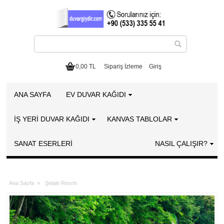
0,00 TL
Sipariş İzleme
Giriş
ANA SAYFA
EV DUVAR KAĞIDI
İŞ YERİ DUVAR KAĞIDI
KANVAS TABLOLAR
SANAT ESERLERI
NASIL ÇALIŞIR?
Ana Sayfa
»
Şelale Resmi