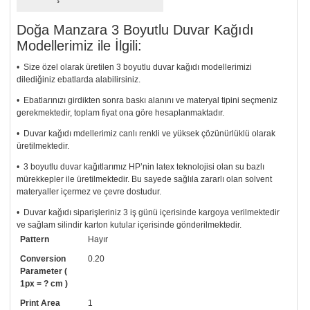
Doğa Manzara 3 Boyutlu Duvar Kağıdı
Modellerimiz ile İlgili:
• Size özel olarak üretilen 3 boyutlu duvar kağıdı modellerimizi
dilediğiniz ebatlarda alabilirsiniz.
• Ebatlarınızı girdikten sonra baskı alanını ve materyal tipini seçmeniz
gerekmektedir, toplam fiyat ona göre hesaplanmaktadır.
• Duvar kağıdı mdellerimiz canlı renkli ve yüksek çözünürlüklü olarak
üretilmektedir.
• 3 boyutlu duvar kağıtlarımız HP’nin latex teknolojisi olan su bazlı
mürekkepler ile üretilmektedir. Bu sayede sağlıla zararlı olan solvent
materyaller içermez ve çevre dostudur.
• Duvar kağıdı siparişleriniz 3 iş günü içerisinde kargoya verilmektedir
ve sağlam silindir karton kutular içerisinde gönderilmektedir.
Pattern
Hayır
• Tutkalınız, siparişiniz ile birlikte ücretsiz olarak gönderilecektir.
Uygulaması standart duvar kağıdı ile aynıdır. Siparişiniz ile birlikte
Conversion
0.20
uygulama kılavuzu da gönderilecektir.
Parameter (
1px = ? cm )
• Resimli duvar kağıdı modelinizi siyah beyaz renklerde istiyorsanız bizi
Print Area
1
arayıp talebinizi iletebilirsiniz.