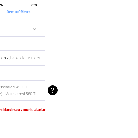
y:
cm
0cm = 0Metre
eniz, baskı alanını seçin.
trekaresi 490 TL
) - Metrekaresi 580 TL
Doldurulması zorunlu alanlar