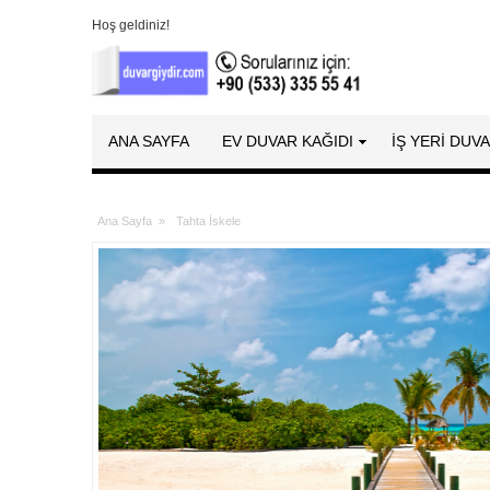
Hoş geldiniz!
ANA SAYFA
EV DUVAR KAĞIDI
İŞ YERİ DUV
Ana Sayfa
»
Tahta İskele