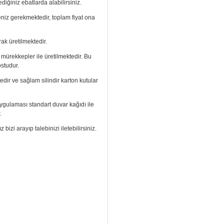
diğiniz ebatlarda alabilirsiniz.
meniz gerekmektedir, toplam fiyat ona
ak üretilmektedir.
ı mürekkepler ile üretilmektedir. Bu
ostudur.
edir ve sağlam silindir karton kutular
. Uygulaması standart duvar kağıdı ile
.
izi arayıp talebinizi iletebilirsiniz.
aramızdan ulaşabilirsiniz.