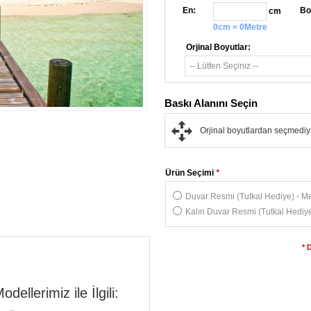
En:
Bo
cm
0cm = 0Metre
Orjinal Boyutlar:
Baskı Alanını Seçin
Orjinal boyutlardan seçmediys
Ürün Seçimi
*
Duvar Resmi (Tutkal Hediye) - Me
Kalın Duvar Resmi (Tutkal Hediye
* 
llerimiz ile İlgili: