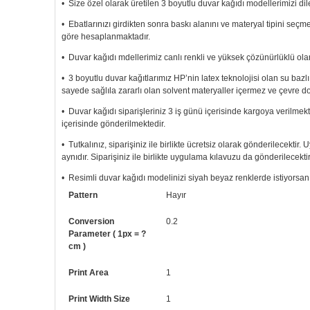
• Size özel olarak üretilen 3 boyutlu duvar kağıdı modellerimizi dile
• Ebatlarınızı girdikten sonra baskı alanını ve materyal tipini seç
göre hesaplanmaktadır.
• Duvar kağıdı mdellerimiz canlı renkli ve yüksek çözünürlüklü olar
• 3 boyutlu duvar kağıtlarımız HP’nin latex teknolojisi olan su bazl
sayede sağlıla zararlı olan solvent materyaller içermez ve çevre d
• Duvar kağıdı siparişleriniz 3 iş günü içerisinde kargoya verilmekt
içerisinde gönderilmektedir.
• Tutkalınız, siparişiniz ile birlikte ücretsiz olarak gönderilecektir
aynıdır. Siparişiniz ile birlikte uygulama kılavuzu da gönderilecektir
• Resimli duvar kağıdı modelinizi siyah beyaz renklerde istiyorsanız b
Pattern
Hayır
• Görselde düzenleme yaptırmak istiyorsanız yine bize telefon num
Conversion
0.2
Parameter ( 1px = ?
cm )
Print Area
1
Print Width Size
1