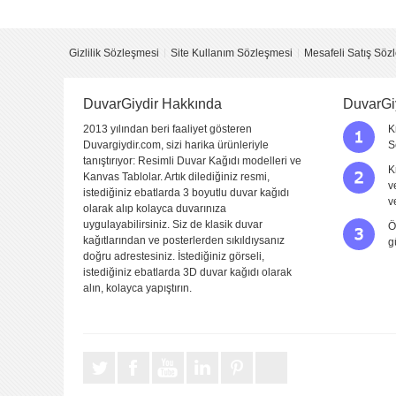
Görüntü
Kalitesi
Gizlilik Sözleşmesi
Site Kullanım Sözleşmesi
Mesafeli Satış Söz
Yapıştırma
Kolaylığı
DuvarGiydir Hakkında
Fiyat
DuvarGi
2013 yılından beri faaliyet gösteren
K
Sitede Görünecek İsim
Duvargiydir.com, sizi harika ürünleriyle
S
tanıştırıyor: Resimli Duvar Kağıdı modelleri ve
K
Kanvas Tablolar. Artık dilediğiniz resmi,
v
Yorumunuzun Başlığı
istediğiniz ebatlarda 3 boyutlu duvar kağıdı
v
olarak alıp kolayca duvarınıza
uygulayabilirsiniz. Siz de klasik duvar
Ö
kağıtlarından ve posterlerden sıkıldıysanız
g
Yorum
doğru adrestesiniz. İstediğiniz görseli,
istediğiniz ebatlarda 3D duvar kağıdı olarak
alın, kolayca yapıştırın.