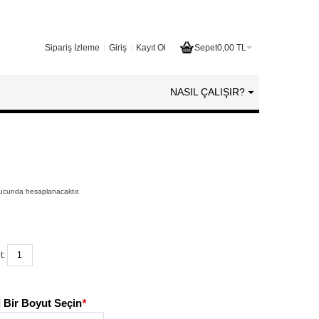
Sipariş İzleme
Giriş
Kayıt Ol
Sepet
0,00 TL
NASIL ÇALIŞIR?
nucunda hesaplanacaktır.
t:
 Bir Boyut Seçin
*