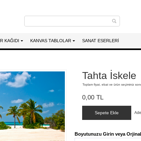
AR KAĞIDI
KANVAS TABLOLAR
SANAT ESERLERI
Tahta İskele
Toplam fiyat, ebat ve ürün seçiminiz so
0,00 TL
Sepete Ekle
Ade
Boyutunuzu Girin veya Orjinal