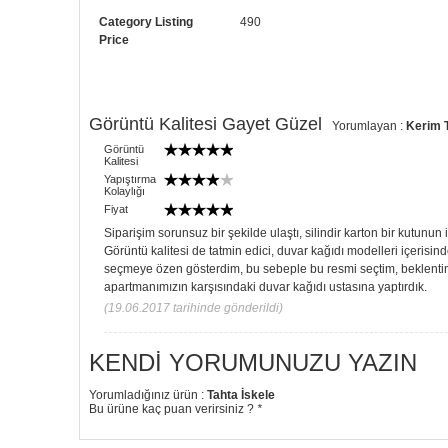
Category Listing
490
Price
Görüntü Kalitesi Gayet Güzel
Yorumlayan :
Kerim 
Görüntü
Kalitesi
Yapıştırma
Kolaylığı
Fiyat
Siparişim sorunsuz bir şekilde ulaştı, silindir karton bir kutunun
Görüntü kalitesi de tatmin edici, duvar kağıdı modelleri içerisind
seçmeye özen gösterdim, bu sebeple bu resmi seçtim, beklentim
apartmanımızın karşısındaki duvar kağıdı ustasına yaptırdık.
(19.06.2017 tarihinde gönderildi)
KENDI YORUMUNUZU YAZIN
Yorumladığınız ürün :
Tahta İskele
Bu ürüne kaç puan verirsiniz ?
*
1 (kötü)
2 (fena değil)
3 (orta)
4 (iyi)