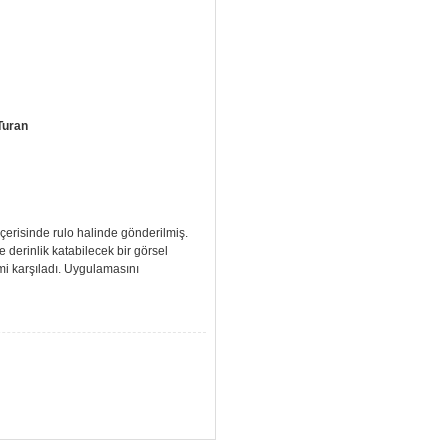
Turan
 içerisinde rulo halinde gönderilmiş.
e derinlik katabilecek bir görsel
i karşıladı. Uygulamasını
5 (çok iyi)