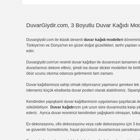
Yorumu Gönder
DuvarGiydir.com, 3 Boyutlu Duvar Kağıdı Mode
Duvargiydir.com
ile klasik desenli
duvar kağıdı modelleri
dönemini 
Türkiye'nin ve Dünya'nın en güzel doğal güzellikleri, tarihi yapıları 
edin.
Duvargiydir.com'un
resimli duvar kağıtları
ile duvarınızın tamamını d
duvarlarınızı dekore ettiniz, şimdi ise
duvar sticker
modelleri ile bir
öbür ucunu oturma odanıza getirmenin tam zamanı.
Duvar kağıtlarımıza sahip olmak istiyorsanız
yapmanız gereken tek ş
isterseniz küçük ebatlarda
duvar posteri
olarak alabilirsiniz. Sipar
Kendinden yapışkanlı
duvar kağıtlarımızın uygulaması
şaşırtacak d
sökülebiliyor.
Duvar kağıdı
nızın çok uzun süre duvarınızda kalıp y
ederiz. Ayrıca duvar resminizi kendinden yağışkanlı olmayan, tutka
Ev dekorasyonu
,
ofis dekorasyonu
veya
cafe dekorasyonu
için
3 bo
ve güvenilir hizmetimizle, hayal gücünüzü duvarlarınıza yansıtman