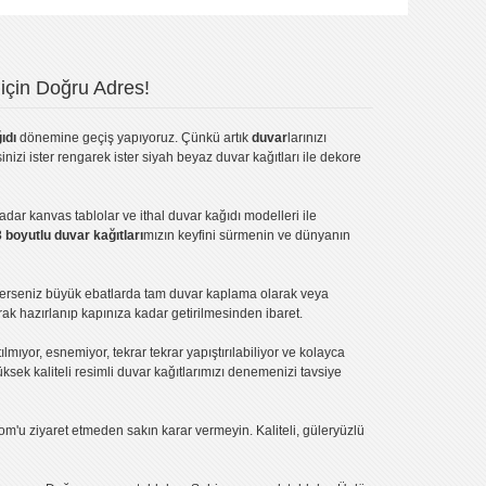
için Doğru Adres!
ıdı
dönemine geçiş yapıyoruz. Çünkü artık
duvar
larınızı
inizi ister rengarek ister
siyah beyaz duvar kağıtları
ile dekore
kadar
kanvas tablo
lar ve
ithal duvar kağıdı modelleri
ile
3 boyutlu duvar kağıtları
mızın keyfini sürmenin ve dünyanın
terseniz büyük ebatlarda tam
duvar kaplama
olarak veya
ak hazırlanıp kapınıza kadar getirilmesinden ibaret.
tılmıyor, esnemiyor, tekrar tekrar yapıştırılabiliyor ve kolayca
üksek kaliteli
resimli duvar kağıtlarımız
ı denemenizi tavsiye
om'u ziyaret etmeden sakın karar vermeyin. Kaliteli, güleryüzlü