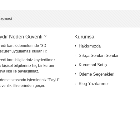
leşmesi
ydir Neden Güvenli ?
Kurumsal
redi kartı ödemelerinde "3D
Hakkımızda
*
ecure" uygulaması kullanılır.
Sıkça Sorulan Sorular
redi kartı bilgileriniz kaydedilmez
Kurumsal Satış
e kişisel bilgileriniz hiç bir kurum
*
eya kişi ile paylaşılmaz.
Ödeme Seçenekleri
deme sırasında işlemleriniz "PayU"
Blog Yazılarımız
üvenlik filtrelerinden geçer.
*