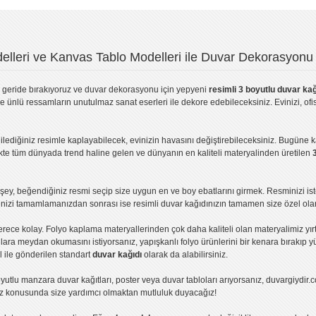
lleri ve Kanvas Tablo Modelleri ile Duvar Dekorasyonu 
geride bırakıyoruz ve
duvar dekorasyonu
için yepyeni
resimli 3 boyutlu duvar kağ
ve ünlü ressamların unutulmaz sanat eserleri ile dekore edebileceksiniz. Evinizi, ofis
ilediğiniz resimle kaplayabilecek, evinizin havasını değiştirebileceksiniz. Bugüne 
likte tüm dünyada trend haline gelen ve dünyanın en kaliteli materyalinden üretilen
ey, beğendiğiniz resmi seçip size uygun en ve boy ebatlarını girmek. Resminizi is
işinizi tamamlamanızdan sonrası ise
resimli duvar kağıdı
nızın tamamen size özel olar
erece kolay.
Folyo kaplama
materyallerinden çok daha kaliteli olan
materyalimiz
yır
ıllara meydan okumasını istiyorsanız,
yapışkanlı folyo
ürünlerini bir kenara bırakıp y
l ile gönderilen standart
duvar kağıdı
olarak da alabilirsiniz.
yutlu manzara duvar kağıtları
,
poster
veya
duvar tabloları
arıyorsanız, duvargiydir.c
ız konusunda size yardımcı olmaktan mutluluk duyacağız!