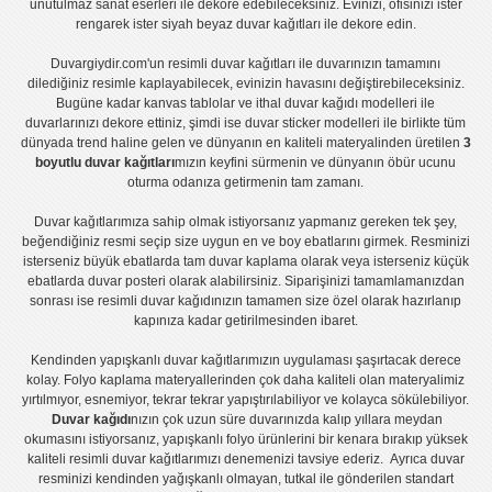
unutulmaz sanat eserleri ile dekore edebileceksiniz. Evinizi, ofisinizi ister
rengarek ister
siyah beyaz duvar kağıtları
ile dekore edin.
Duvargiydir.com'un
resimli duvar kağıtları
ile duvarınızın tamamını
dilediğiniz resimle kaplayabilecek, evinizin havasını değiştirebileceksiniz.
Bugüne kadar
kanvas tablo
lar ve
ithal duvar kağıdı modelleri
ile
duvarlarınızı dekore ettiniz, şimdi ise
duvar sticker
modelleri ile birlikte tüm
dünyada trend haline gelen ve dünyanın en kaliteli materyalinden üretilen
3
boyutlu duvar kağıtları
mızın keyfini sürmenin ve dünyanın öbür ucunu
oturma odanıza getirmenin tam zamanı.
Duvar kağıtlarımıza sahip olmak istiyorsanız
yapmanız gereken tek şey,
beğendiğiniz resmi seçip size uygun en ve boy ebatlarını girmek. Resminizi
isterseniz büyük ebatlarda tam
duvar kaplama
olarak veya isterseniz küçük
ebatlarda
duvar posteri
olarak alabilirsiniz. Siparişinizi tamamlamanızdan
sonrası ise
resimli duvar kağıdı
nızın tamamen size özel olarak hazırlanıp
kapınıza kadar getirilmesinden ibaret.
Kendinden yapışkanlı
duvar kağıtlarımızın uygulaması
şaşırtacak derece
kolay.
Folyo kaplama
materyallerinden çok daha kaliteli olan
materyalimiz
yırtılmıyor, esnemiyor, tekrar tekrar yapıştırılabiliyor ve kolayca sökülebiliyor.
Duvar kağıdı
nızın çok uzun süre duvarınızda kalıp yıllara meydan
okumasını istiyorsanız,
yapışkanlı folyo
ürünlerini bir kenara bırakıp yüksek
kaliteli
resimli duvar kağıtlarımız
ı denemenizi tavsiye ederiz. Ayrıca duvar
resminizi kendinden yağışkanlı olmayan, tutkal ile gönderilen standart