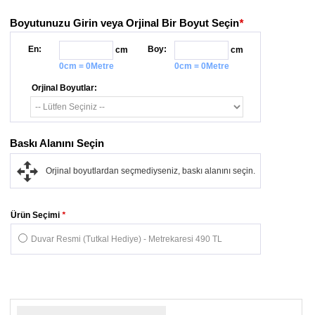
Boyutunuzu Girin veya Orjinal Bir Boyut Seçin
*
En:
Boy:
cm
cm
0cm = 0Metre
0cm = 0Metre
Orjinal Boyutlar:
Baskı Alanını Seçin
Orjinal boyutlardan seçmediyseniz, baskı alanını seçin.
Ürün Seçimi
*
Duvar Resmi (Tutkal Hediye) - Metrekaresi 490 TL