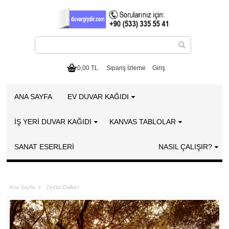
0,00 TL
Sipariş İzleme
Giriş
ANA SAYFA
EV DUVAR KAĞIDI
İŞ YERİ DUVAR KAĞIDI
KANVAS TABLOLAR
SANAT ESERLERI
NASIL ÇALIŞIR?
Ana Sayfa
»
Zeytin Dalları