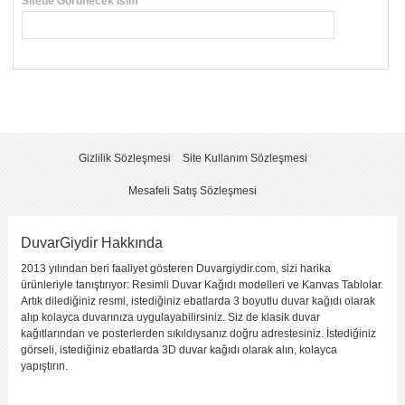
Sitede Görünecek İsim
*
Yorumunuzun Başlığı
*
Yorum
*
Gizlilik Sözleşmesi
Site Kullanım Sözleşmesi
Mesafeli Satış Sözleşmesi
DuvarGiydir Hakkında
2013 yılından beri faaliyet gösteren Duvargiydir.com, sizi harika
Yorumu Gönder
ürünleriyle tanıştırıyor: Resimli Duvar Kağıdı modelleri ve Kanvas Tablolar.
Artık dilediğiniz resmi, istediğiniz ebatlarda 3 boyutlu duvar kağıdı olarak
alıp kolayca duvarınıza uygulayabilirsiniz. Siz de klasik duvar
kağıtlarından ve posterlerden sıkıldıysanız doğru adrestesiniz. İstediğiniz
görseli, istediğiniz ebatlarda 3D duvar kağıdı olarak alın, kolayca
yapıştırın.