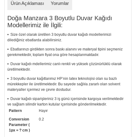
Ürün Açıklaması
Yorumlar
Doğa Manzara 3 Boyutlu Duvar Kağıdı
Modellerimiz ile İlgili:
• Size özel olarak üretilen 3 boyutlu duvar kağıdı modellerimizi
dilediğiniz ebatlarda alabilirsiniz.
• Ebatlarınızı girdikten sonra baskı alanını ve materyal tipini seçmeniz
gerekmektedir, toplam fiyat ona göre hesaplanmaktadır.
• Duvar kağıdı mdellerimiz canlı renkli ve yüksek çözünürlüklü olarak
üretilmektedir.
• 3 boyutlu duvar kağıtlarımız HP’nin latex teknolojisi olan su bazlı
mürekkepler ile üretilmektedir. Bu sayede sağlıla zararlı olan solvent
materyaller içermez ve çevre dostudur.
• Duvar kağıdı siparişleriniz 3 iş günü içerisinde kargoya verilmektedir
ve sağlam silindir karton kutular içerisinde gönderilmektedir.
Pattern
Hayır
• Tutkalınız, siparişiniz ile birlikte ücretsiz olarak gönderilecektir.
Uygulaması standart duvar kağıdı ile aynıdır. Siparişiniz ile birlikte
Conversion
0.2
uygulama kılavuzu da gönderilecektir.
Parameter (
1px = ? cm )
• Resimli duvar kağıdı modelinizi siyah beyaz renklerde istiyorsanız bizi