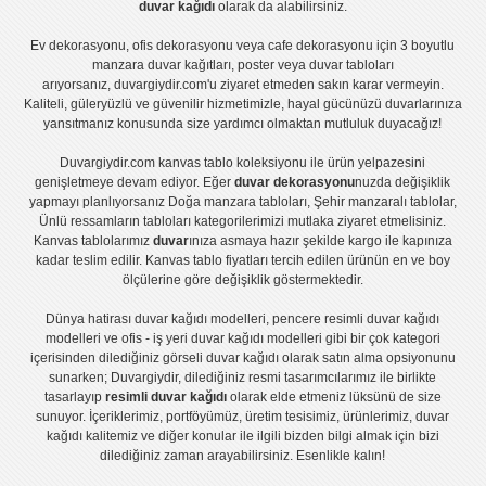
duvar kağıdı
olarak da alabilirsiniz.
Ev dekorasyonu
,
ofis dekorasyonu
veya
cafe dekorasyonu
için
3 boyutlu
manzara duvar kağıtları
,
poster
veya
duvar tabloları
arıyorsanız, duvargiydir.com'u ziyaret etmeden sakın karar vermeyin.
Kaliteli, güleryüzlü ve güvenilir hizmetimizle, hayal gücünüzü duvarlarınıza
yansıtmanız konusunda size yardımcı olmaktan mutluluk duyacağız!
Duvargiydir.com
kanvas tablo
koleksiyonu ile ürün yelpazesini
genişletmeye devam ediyor. Eğer
duvar dekorasyonu
nuzda değişiklik
yapmayı planlıyorsanız
Doğa manzara tabloları
,
Şehir manzaralı tablolar
,
Ünlü ressamların tabloları
kategorilerimizi mutlaka ziyaret etmelisiniz.
Kanvas tablolar
ımız
duvar
ınıza asmaya hazır şekilde kargo ile kapınıza
kadar teslim edilir.
Kanvas tablo fiyatları
tercih edilen ürünün en ve boy
ölçülerine göre değişiklik göstermektedir.
Dünya hatirası duvar kağıdı modelleri
,
pencere resimli duvar kağıdı
modelleri
ve
ofis - iş yeri duvar kağıdı modelleri
gibi bir çok kategori
içerisinden dilediğiniz görseli duvar kağıdı olarak satın alma opsiyonunu
sunarken; Duvargiydir, dilediğiniz resmi tasarımcılarımız ile birlikte
tasarlayıp
resimli duvar kağıdı
olarak elde etmeniz lüksünü de size
sunuyor. İçeriklerimiz, portföyümüz, üretim tesisimiz, ürünlerimiz, duvar
kağıdı kalitemiz ve diğer konular ile ilgili bizden bilgi almak için bizi
dilediğiniz zaman arayabilirsiniz. Esenlikle kalın!