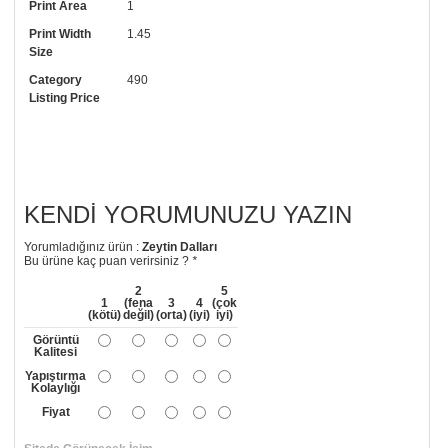
Print Area
1
arayıp talebinizi iletebilirsiniz.
Print Width
1.45
• Görselde düzenleme yaptırmak istiyorsanız yine bize telefon
Size
numaramızdan ulaşabilirsiniz.
Category
490
Listing Price
KENDI YORUMUNUZU YAZIN
Yorumladığınız ürün :
Zeytin Dalları
Bu ürüne kaç puan verirsiniz ?
*
2
5
1
(fena
3
4
(çok
(kötü)
değil)
(orta)
(iyi)
iyi)
Görüntü
Kalitesi
Yapıştırma
Kolaylığı
Fiyat