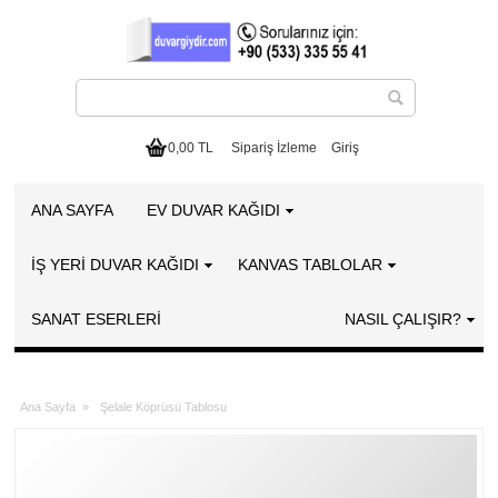
0,00 TL
Sipariş İzleme
Giriş
ANA SAYFA
EV DUVAR KAĞIDI
İŞ YERİ DUVAR KAĞIDI
KANVAS TABLOLAR
SANAT ESERLERI
NASIL ÇALIŞIR?
Ana Sayfa
»
Şelale Köprüsü Tablosu