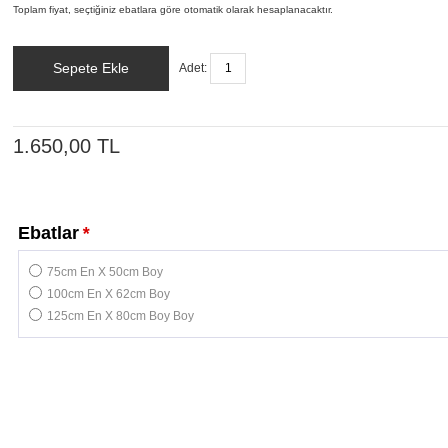
Toplam fiyat, seçtiğiniz ebatlara göre otomatik olarak hesaplanacaktır.
Sepete Ekle
Adet:
1.650,00 TL
Ebatlar
*
75cm En X 50cm Boy
100cm En X 62cm Boy
125cm En X 80cm Boy Boy