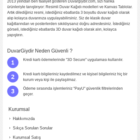
2013 yılından beri faaliyet gösteren Duvargiydir.com, sizi harika
ürünleriyle tanıştırıyor: Resimli Duvar Kağıdı modelleri ve Kanvas Tablolar.
Artık dilediğiniz resmi, istediğiniz ebatlarda 3 boyutlu duvar kağıdı olarak
alıp kolayca duvarınıza uygulayabilirsiniz. Siz de klasik duvar
kağıtlarından ve posterlerden sıkıldıysanız doğru adrestesiniz. İstediğiniz
görseli, istediğiniz ebatlarda 3D duvar kağıdı olarak alın, kolayca
yapıştırın.
DuvarGiydir Neden Güvenli ?
Kredi kartı ödemelerinde "3D Secure" uygulaması kullanılır.
Kredi kartı bilgileriniz kaydedilmez ve kişisel bilgileriniz hiç bir
kurum veya kişi ile paylaşılmaz.
Ödeme sırasında işlemleriniz "PayU" güvenlik filtrelerinden
geçer.
Kurumsal
Hakkımızda
Sıkça Sorulan Sorular
Kurumsal Satış