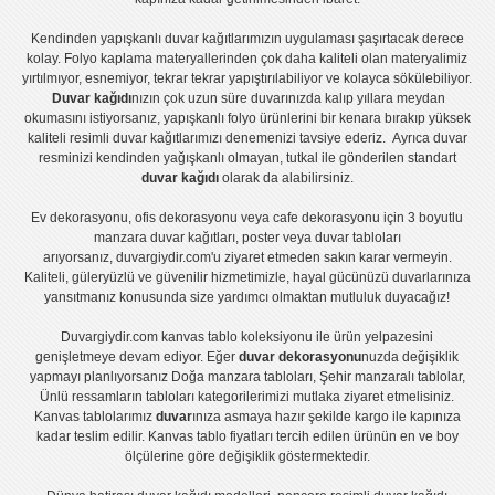
Kendinden yapışkanlı
duvar kağıtlarımızın uygulaması
şaşırtacak derece
kolay.
Folyo kaplama
materyallerinden çok daha kaliteli olan
materyalimiz
yırtılmıyor, esnemiyor, tekrar tekrar yapıştırılabiliyor ve kolayca sökülebiliyor.
Duvar kağıdı
nızın çok uzun süre duvarınızda kalıp yıllara meydan
okumasını istiyorsanız,
yapışkanlı folyo
ürünlerini bir kenara bırakıp yüksek
kaliteli
resimli duvar kağıtlarımız
ı denemenizi tavsiye ederiz. Ayrıca duvar
resminizi kendinden yağışkanlı olmayan, tutkal ile gönderilen standart
duvar kağıdı
olarak da alabilirsiniz.
Ev dekorasyonu
,
ofis dekorasyonu
veya
cafe dekorasyonu
için
3 boyutlu
manzara duvar kağıtları
,
poster
veya
duvar tabloları
arıyorsanız, duvargiydir.com'u ziyaret etmeden sakın karar vermeyin.
Kaliteli, güleryüzlü ve güvenilir hizmetimizle, hayal gücünüzü duvarlarınıza
yansıtmanız konusunda size yardımcı olmaktan mutluluk duyacağız!
Duvargiydir.com
kanvas tablo
koleksiyonu ile ürün yelpazesini
genişletmeye devam ediyor. Eğer
duvar dekorasyonu
nuzda değişiklik
yapmayı planlıyorsanız
Doğa manzara tabloları
,
Şehir manzaralı tablolar
,
Ünlü ressamların tabloları
kategorilerimizi mutlaka ziyaret etmelisiniz.
Kanvas tablolar
ımız
duvar
ınıza asmaya hazır şekilde kargo ile kapınıza
kadar teslim edilir.
Kanvas tablo fiyatları
tercih edilen ürünün en ve boy
ölçülerine göre değişiklik göstermektedir.