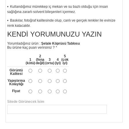
• Kullandığımız mürekkep iç mekan ve su bazlı olduğu için insan
sağlığına zararlı solvent bileşenleri içermez.
• Baskılar, fotoğraf kalitesinde olup, canlı ve gerçek renkler ile evinize
renk katacaktır.
KENDI YORUMUNUZU YAZIN
"
Yorumladığınız ürün :
Şelale Köprüsü Tablosu
Bu ürüne kaç puan verirsiniz ?
*
2
5
1
(fena
3
4
(çok
(kötü)
değil)
(orta)
(iyi)
iyi)
Görüntü
Kalitesi
Yapıştırma
Kolaylığı
Fiyat
Sitede Görünecek İsim
*
Yorumunuzun Başlığı
*