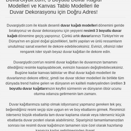
Modelleri ve Kanvas Tablo Modelleri ile
Duvar Dekorasyonu için Doğru Adres!
Duvargiydir.com
ile klasik desenli
duvar kağıdı modelleri
dönemini geride
bırakıyoruz ve
duvar dekorasyonu
için yepyeni
resimli 3 boyutlu duvar
kağıdı
dönemine geçiş yapıyoruz. Çünkü artık
duvar
larınızı Türkiye'nin ve
Dünya'nın en güzel doğal güzellikleri, tarihi yapıları ve ünlü ressamların
unutulmaz sanat eserleri ile dekore edebileceksiniz. Evinizi, ofisinizi ister
rengarek ister
siyah beyaz duvar kağıtları
ile dekore edin.
Duvargiydir.com'un
resimli duvar kağıtları
ile duvarınızın tamamını
dilediğiniz resimle kaplayabilecek, evinizin havasını değiştirebileceksiniz.
Bugüne kadar
kanvas tablo
lar ve
ithal duvar kağıdı modelleri
ile
duvarlarınızı dekore ettiniz, şimdi ise
duvar sticker
modelleri ile birlikte tüm
dünyada trend haline gelen ve dünyanın en kaliteli materyalinden üretilen
3
boyutlu duvar kağıtları
mızın keyfini sürmenin ve dünyanın öbür ucunu
oturma odanıza getirmenin tam zamanı.
Duvar kağıtlarımıza sahip olmak istiyorsanız
yapmanız gereken tek şey,
beğendiğiniz resmi seçip size uygun en ve boy ebatlarını girmek. Resminizi
isterseniz büyük ebatlarda tam
duvar kaplama
olarak veya isterseniz küçük
ebatlarda
duvar posteri
olarak alabilirsiniz. Siparişinizi tamamlamanızdan
sonrası ise
resimli duvar kağıdı
nızın tamamen size özel olarak hazırlanıp
kapınıza kadar getirilmesinden ibaret.