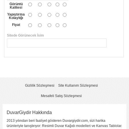
Görüntü
Kalitesi
Yapıştırma
Kolaylığı
Fiyat
Sitede Görünecek İsim
*
Yorumunuzun Başlığı
*
Yorum
*
Gizlilik Sözleşmesi
Site Kullanım Sözleşmesi
Mesafeli Satış Sözleşmesi
DuvarGiydir Hakkında
2013 yılından beri faaliyet gösteren Duvargiydir.com, sizi harika
Yorumu Gönder
ürünleriyle tanıştırıyor: Resimli Duvar Kağıdı modelleri ve Kanvas Tablolar.