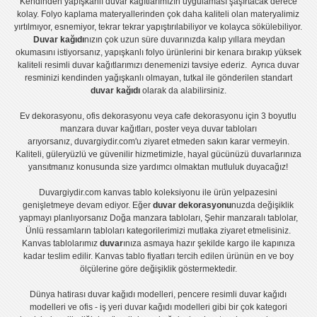
Kendinden yapışkanlı
duvar kağıtlarımızın uygulaması
şaşırtacak derece
kolay.
Folyo kaplama
materyallerinden çok daha kaliteli olan
materyalimiz
yırtılmıyor, esnemiyor, tekrar tekrar yapıştırılabiliyor ve kolayca sökülebiliyor.
Duvar kağıdı
nızın çok uzun süre duvarınızda kalıp yıllara meydan
okumasını istiyorsanız,
yapışkanlı folyo
ürünlerini bir kenara bırakıp yüksek
kaliteli
resimli duvar kağıtlarımız
ı denemenizi tavsiye ederiz. Ayrıca duvar
resminizi kendinden yağışkanlı olmayan, tutkal ile gönderilen standart
duvar kağıdı
olarak da alabilirsiniz.
Ev dekorasyonu
,
ofis dekorasyonu
veya
cafe dekorasyonu
için
3 boyutlu
manzara duvar kağıtları
,
poster
veya
duvar tabloları
arıyorsanız, duvargiydir.com'u ziyaret etmeden sakın karar vermeyin.
Kaliteli, güleryüzlü ve güvenilir hizmetimizle, hayal gücünüzü duvarlarınıza
yansıtmanız konusunda size yardımcı olmaktan mutluluk duyacağız!
Duvargiydir.com
kanvas tablo
koleksiyonu ile ürün yelpazesini
genişletmeye devam ediyor. Eğer
duvar dekorasyonu
nuzda değişiklik
yapmayı planlıyorsanız
Doğa manzara tabloları
,
Şehir manzaralı tablolar
,
Ünlü ressamların tabloları
kategorilerimizi mutlaka ziyaret etmelisiniz.
Kanvas tablolar
ımız
duvar
ınıza asmaya hazır şekilde kargo ile kapınıza
kadar teslim edilir.
Kanvas tablo fiyatları
tercih edilen ürünün en ve boy
ölçülerine göre değişiklik göstermektedir.
Dünya hatirası duvar kağıdı modelleri
,
pencere resimli duvar kağıdı
modelleri
ve
ofis - iş yeri duvar kağıdı modelleri
gibi bir çok kategori