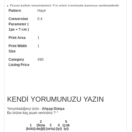
• Duvar kağıdı siparişleriniz 3 iş günü içerisinde kargoya verilmektedir
Pattern
Hayır
ve sağlam silindir karton kutular içerisinde gönderilmektedir.
Conversion
0.4
• Tutkalınız, siparişiniz ile birlikte ücretsiz olarak gönderilecektir.
Parameter (
Uygulaması standart duvar kağıdı ile aynıdır. Siparişiniz ile birlikte
1px = ? cm )
uygulama kılavuzu da gönderilecektir.
Print Area
1
• Resimli duvar kağıdı modelinizi siyah beyaz renklerde istiyorsanız bizi
arayıp talebinizi iletebilirsiniz.
Print Width
1
Size
• Görselde düzenleme yaptırmak istiyorsanız yine bize telefon
numaramızdan ulaşabilirsiniz.
Category
490
Listing Price
KENDI YORUMUNUZU YAZIN
Yorumladığınız ürün :
Ahşap Dünya
Bu ürüne kaç puan verirsiniz ?
*
2
5
1
(fena
3
4
(çok
(kötü)
değil)
(orta)
(iyi)
iyi)