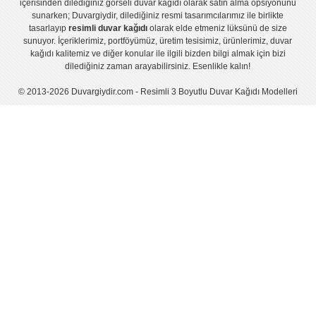
içerisinden dilediğiniz görseli duvar kağıdı olarak satın alma opsiyonunu
sunarken; Duvargiydir, dilediğiniz resmi tasarımcılarımız ile birlikte
tasarlayıp
resimli duvar kağıdı
olarak elde etmeniz lüksünü de size
sunuyor. İçeriklerimiz, portföyümüz, üretim tesisimiz, ürünlerimiz, duvar
kağıdı kalitemiz ve diğer konular ile ilgili bizden bilgi almak için bizi
dilediğiniz zaman arayabilirsiniz. Esenlikle kalın!
© 2013-2026 Duvargiydir.com - Resimli 3 Boyutlu Duvar Kağıdı Modelleri