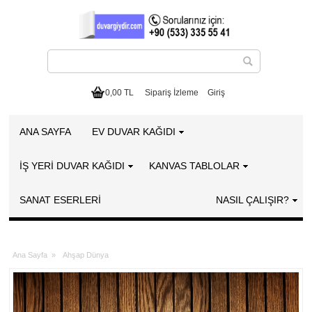
0,00 TL
Sipariş İzleme
Giriş
ANA SAYFA
EV DUVAR KAĞIDI
İŞ YERİ DUVAR KAĞIDI
KANVAS TABLOLAR
SANAT ESERLERI
NASIL ÇALIŞIR?
Ana Sayfa
»
Ahşap Dünya