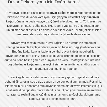
Duvar Dekorasyonu için Doğru Adres!
Duvargiydir.com
ile klasik desenli
duvar kağıdı modelleri
dönemini geride
bırakıyoruz ve
duvar dekorasyonu
için yepyeni
resimli 3 boyutlu duvar
kağıdı
dönemine geçiş yapıyoruz. Çünkü artık
duvar
larınızı Türkiye'nin ve
Dünya'nın en güzel doğal güzellikleri, tarihi yapıları ve ünlü ressamların
unutulmaz sanat eserleri ile dekore edebileceksiniz. Evinizi, ofisinizi ister
rengarek ister
siyah beyaz duvar kağıtları
ile dekore edin.
Duvargiydir.com'un
resimli duvar kağıtları
ile duvarınızın tamamını
dilediğiniz resimle kaplayabilecek, evinizin havasını değiştirebileceksiniz.
Bugüne kadar
kanvas tablo
lar ve
ithal duvar kağıdı modelleri
ile
duvarlarınızı dekore ettiniz, şimdi ise
duvar sticker
modelleri ile birlikte tüm
dünyada trend haline gelen ve dünyanın en kaliteli materyalinden üretilen
3
boyutlu duvar kağıtları
mızın keyfini sürmenin ve dünyanın öbür ucunu
oturma odanıza getirmenin tam zamanı.
Duvar kağıtlarımıza sahip olmak istiyorsanız
yapmanız gereken tek şey,
beğendiğiniz resmi seçip size uygun en ve boy ebatlarını girmek. Resminizi
isterseniz büyük ebatlarda tam
duvar kaplama
olarak veya isterseniz küçük
ebatlarda
duvar posteri
olarak alabilirsiniz. Siparişinizi tamamlamanızdan
sonrası ise
resimli duvar kağıdı
nızın tamamen size özel olarak hazırlanıp
kapınıza kadar getirilmesinden ibaret.