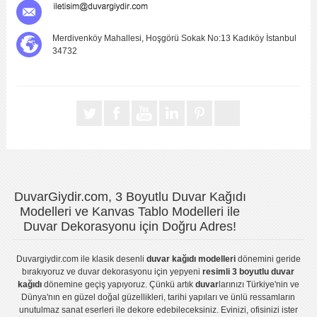
Merdivenköy Mahallesi, Hoşgörü Sokak No:13 Kadıköy İstanbul
34732
DuvarGiydir.com, 3 Boyutlu Duvar Kağıdı
Modelleri ve Kanvas Tablo Modelleri ile
Duvar Dekorasyonu için Doğru Adres!
Duvargiydir.com
ile klasik desenli
duvar kağıdı modelleri
dönemini geride
bırakıyoruz ve
duvar dekorasyonu
için yepyeni
resimli 3 boyutlu duvar
kağıdı
dönemine geçiş yapıyoruz. Çünkü artık
duvar
larınızı Türkiye'nin ve
Dünya'nın en güzel doğal güzellikleri, tarihi yapıları ve ünlü ressamların
unutulmaz sanat eserleri ile dekore edebileceksiniz. Evinizi, ofisinizi ister