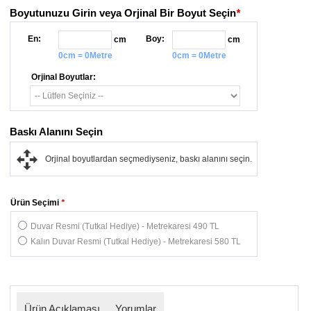
Boyutunuzu Girin veya Orjinal Bir Boyut Seçin
*
En:
Boy:
cm
cm
0cm = 0Metre
0cm = 0Metre
Orjinal Boyutlar:
Baskı Alanını Seçin
Orjinal boyutlardan seçmediyseniz, baskı alanını seçin.
Ürün Seçimi
*
Duvar Resmi (Tutkal Hediye) - Metrekaresi 490 TL
Kalın Duvar Resmi (Tutkal Hediye) - Metrekaresi 580 TL
Ürün Açıklaması
Yorumlar