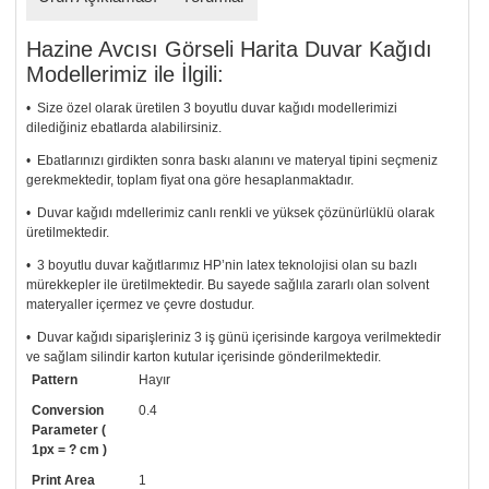
Hazine Avcısı Görseli Harita Duvar Kağıdı
Modellerimiz ile İlgili:
• Size özel olarak üretilen 3 boyutlu duvar kağıdı modellerimizi
dilediğiniz ebatlarda alabilirsiniz.
• Ebatlarınızı girdikten sonra baskı alanını ve materyal tipini seçmeniz
gerekmektedir, toplam fiyat ona göre hesaplanmaktadır.
• Duvar kağıdı mdellerimiz canlı renkli ve yüksek çözünürlüklü olarak
üretilmektedir.
• 3 boyutlu duvar kağıtlarımız HP’nin latex teknolojisi olan su bazlı
mürekkepler ile üretilmektedir. Bu sayede sağlıla zararlı olan solvent
materyaller içermez ve çevre dostudur.
• Duvar kağıdı siparişleriniz 3 iş günü içerisinde kargoya verilmektedir
ve sağlam silindir karton kutular içerisinde gönderilmektedir.
Pattern
Hayır
• Tutkalınız, siparişiniz ile birlikte ücretsiz olarak gönderilecektir.
Uygulaması standart duvar kağıdı ile aynıdır. Siparişiniz ile birlikte
Conversion
0.4
uygulama kılavuzu da gönderilecektir.
Parameter (
1px = ? cm )
• Resimli duvar kağıdı modelinizi siyah beyaz renklerde istiyorsanız bizi
Print Area
1
arayıp talebinizi iletebilirsiniz.