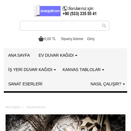
0,00 TL
Sipariş İzleme
Giriş
ANA SAYFA
EV DUVAR KAĞIDI
İŞ YERİ DUVAR KAĞIDI
KANVAS TABLOLAR
SANAT ESERLERI
NASIL ÇALIŞIR?
Ana Sayfa
»
Hazine Avcısı