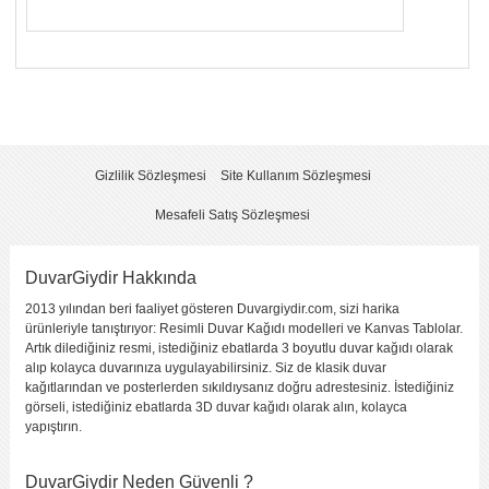
Yorumunuzun Başlığı
*
Yorum
*
Gizlilik Sözleşmesi
Site Kullanım Sözleşmesi
Mesafeli Satış Sözleşmesi
DuvarGiydir Hakkında
2013 yılından beri faaliyet gösteren Duvargiydir.com, sizi harika
Yorumu Gönder
ürünleriyle tanıştırıyor: Resimli Duvar Kağıdı modelleri ve Kanvas Tablolar.
Artık dilediğiniz resmi, istediğiniz ebatlarda 3 boyutlu duvar kağıdı olarak
alıp kolayca duvarınıza uygulayabilirsiniz. Siz de klasik duvar
kağıtlarından ve posterlerden sıkıldıysanız doğru adrestesiniz. İstediğiniz
görseli, istediğiniz ebatlarda 3D duvar kağıdı olarak alın, kolayca
yapıştırın.
DuvarGiydir Neden Güvenli ?