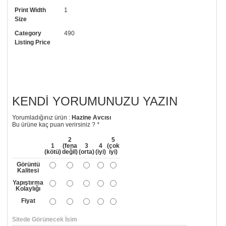
Print Width
1
• Görselde düzenleme yaptırmak istiyorsanız yine bize telefon
Size
numaramızdan ulaşabilirsiniz.
Category
490
Listing Price
KENDI YORUMUNUZU YAZIN
Yorumladığınız ürün :
Hazine Avcısı
Bu ürüne kaç puan verirsiniz ?
*
2
5
1
(fena
3
4
(çok
(kötü)
değil)
(orta)
(iyi)
iyi)
Görüntü
Kalitesi
Yapıştırma
Kolaylığı
Fiyat
Sitede Görünecek İsim
*