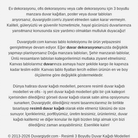
Ev dekorasyonu
,
ofis dekorasyonu
veya
cafe dekorasyonu
için
3 boyutlu
manzara duvar kağıtları
,
poster
veya
duvar tabloları
arıyorsanız, duvargiydir.com'u ziyaret etmeden sakın karar vermeyin.
Kaliteli, güleryüzlü ve güvenilir hizmetimizle, hayal gücünüzü duvarlarınıza
yansıtmanız konusunda size yardımcı olmaktan mutluluk duyacağız!
Duvargiydir.com
kanvas tablo
koleksiyonu ile ürün yelpazesini
genişletmeye devam ediyor. Eğer
duvar dekorasyonu
nuzda değişiklik
yapmayı planlıyorsanız
Doğa manzara tabloları
,
Şehir manzaralı tablolar
,
Ünlü ressamların tabloları
kategorilerimizi mutlaka ziyaret etmelisiniz.
Kanvas tablolar
ımız
duvar
ınıza asmaya hazır şekilde kargo ile kapınıza
kadar teslim edilir.
Kanvas tablo fiyatları
tercih edilen ürünün en ve boy
ölçülerine göre değişiklik göstermektedir.
Dünya hatirası duvar kağıdı modelleri
,
pencere resimli duvar kağıdı
modelleri
ve
ofis - iş yeri duvar kağıdı modelleri
gibi bir çok kategori
içerisinden dilediğiniz görseli duvar kağıdı olarak satın alma opsiyonunu
sunarken; Duvargiydir, dilediğiniz resmi tasarımcılarımız ile birlikte
tasarlayıp
resimli duvar kağıdı
olarak elde etmeniz lüksünü de size
sunuyor. İçeriklerimiz, portföyümüz, üretim tesisimiz, ürünlerimiz, duvar
kağıdı kalitemiz ve diğer konular ile ilgili bizden bilgi almak için bizi
dilediğiniz zaman arayabilirsiniz. Esenlikle kalın!
© 2013-2026 Duvargiydir.com - Resimli 3 Boyutlu Duvar Kağıdı Modelleri