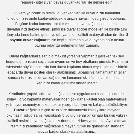
rengarek ister
siyah beyaz duvar kağıtları
ile dekore edin.
Duvargiydir.com'un
resimli duvar kağıtları
ile duvarınızın tamamını
dilediğiniz resimle kaplayabilecek, evinizin havasını değiştirebileceksiniz.
Bugüne kadar
kanvas tablo
lar ve
ithal duvar kağıdı modelleri
ile
duvarlarınızı dekore ettiniz, şimdi ise
duvar sticker
modelleri ile birlikte tüm
dünyada trend haline gelen ve dünyanın en kaliteli materyalinden üretilen
3
boyutlu duvar kağıtları
mızın keyfini sürmenin ve dünyanın öbür ucunu
oturma odanıza getirmenin tam zamanı.
Duvar kağıtlarımıza sahip olmak istiyorsanız
yapmanız gereken tek şey,
beğendiğiniz resmi seçip size uygun en ve boy ebatlarını girmek. Resminizi
isterseniz büyük ebatlarda tam
duvar kaplama
olarak veya isterseniz küçük
ebatlarda
duvar posteri
olarak alabilirsiniz. Siparişinizi tamamlamanızdan
sonrası ise
resimli duvar kağıdı
nızın tamamen size özel olarak hazırlanıp
kapınıza kadar getirilmesinden ibaret.
Kendinden yapışkanlı
duvar kağıtlarımızın uygulaması
şaşırtacak derece
kolay.
Folyo kaplama
materyallerinden çok daha kaliteli olan
materyalimiz
yırtılmıyor, esnemiyor, tekrar tekrar yapıştırılabiliyor ve kolayca sökülebiliyor.
Duvar kağıdı
nızın çok uzun süre duvarınızda kalıp yıllara meydan
okumasını istiyorsanız,
yapışkanlı folyo
ürünlerini bir kenara bırakıp yüksek
kaliteli
resimli duvar kağıtlarımız
ı denemenizi tavsiye ederiz. Ayrıca duvar
resminizi kendinden yağışkanlı olmayan, tutkal ile gönderilen standart
duvar kağıdı
olarak da alabilirsiniz.