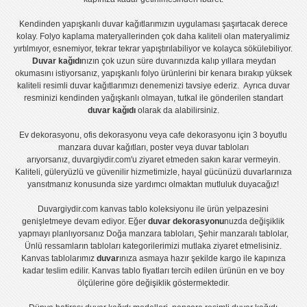
Kendinden yapışkanlı
duvar kağıtlarımızın uygulaması
şaşırtacak derece
kolay.
Folyo kaplama
materyallerinden çok daha kaliteli olan
materyalimiz
yırtılmıyor, esnemiyor, tekrar tekrar yapıştırılabiliyor ve kolayca sökülebiliyor.
Duvar kağıdı
nızın çok uzun süre duvarınızda kalıp yıllara meydan
okumasını istiyorsanız,
yapışkanlı folyo
ürünlerini bir kenara bırakıp yüksek
kaliteli
resimli duvar kağıtlarımız
ı denemenizi tavsiye ederiz. Ayrıca duvar
resminizi kendinden yağışkanlı olmayan, tutkal ile gönderilen standart
duvar kağıdı
olarak da alabilirsiniz.
Ev dekorasyonu
,
ofis dekorasyonu
veya
cafe dekorasyonu
için
3 boyutlu
manzara duvar kağıtları
,
poster
veya
duvar tabloları
arıyorsanız, duvargiydir.com'u ziyaret etmeden sakın karar vermeyin.
Kaliteli, güleryüzlü ve güvenilir hizmetimizle, hayal gücünüzü duvarlarınıza
yansıtmanız konusunda size yardımcı olmaktan mutluluk duyacağız!
Duvargiydir.com
kanvas tablo
koleksiyonu ile ürün yelpazesini
genişletmeye devam ediyor. Eğer
duvar dekorasyonu
nuzda değişiklik
yapmayı planlıyorsanız
Doğa manzara tabloları
,
Şehir manzaralı tablolar
,
Ünlü ressamların tabloları
kategorilerimizi mutlaka ziyaret etmelisiniz.
Kanvas tablolar
ımız
duvar
ınıza asmaya hazır şekilde kargo ile kapınıza
kadar teslim edilir.
Kanvas tablo fiyatları
tercih edilen ürünün en ve boy
ölçülerine göre değişiklik göstermektedir.