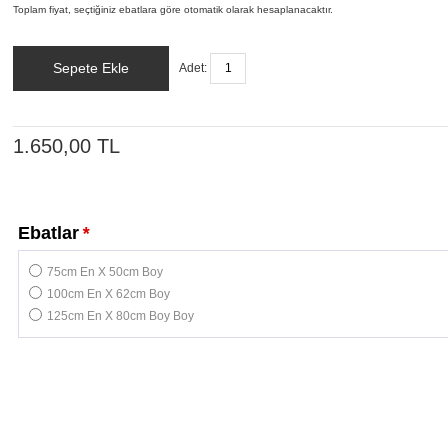
Toplam fiyat, seçtiğiniz ebatlara göre otomatik olarak hesaplanacaktır.
Sepete Ekle
Adet:
1.650,00 TL
Ebatlar
*
75cm En X 50cm Boy
100cm En X 62cm Boy
125cm En X 80cm Boy Boy