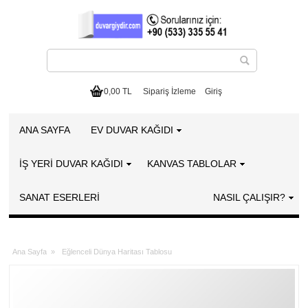
0,00 TL
Sipariş İzleme
Giriş
ANA SAYFA
EV DUVAR KAĞIDI
İŞ YERİ DUVAR KAĞIDI
KANVAS TABLOLAR
SANAT ESERLERI
NASIL ÇALIŞIR?
Ana Sayfa
»
Eğlenceli Dünya Haritası Tablosu