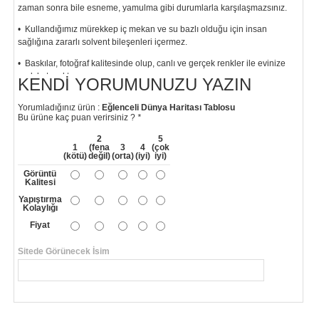
zaman sonra bile esneme, yamulma gibi durumlarla karşılaşmazsınız.
• Kullandığımız mürekkep iç mekan ve su bazlı olduğu için insan
sağlığına zararlı solvent bileşenleri içermez.
• Baskılar, fotoğraf kalitesinde olup, canlı ve gerçek renkler ile evinize
renk katacaktır.
KENDI YORUMUNUZU YAZIN
"
Yorumladığınız ürün :
Eğlenceli Dünya Haritası Tablosu
Bu ürüne kaç puan verirsiniz ?
*
2
5
1
(fena
3
4
(çok
(kötü)
değil)
(orta)
(iyi)
iyi)
Görüntü
Kalitesi
Yapıştırma
Kolaylığı
Fiyat
Sitede Görünecek İsim
*
Yorumunuzun Başlığı
*