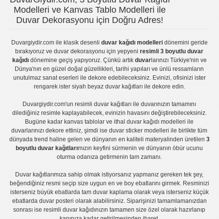
Modelleri ve Kanvas Tablo Modelleri ile
Duvar Dekorasyonu için Doğru Adres!
Duvargiydir.com
ile klasik desenli
duvar kağıdı modelleri
dönemini geride
bırakıyoruz ve
duvar dekorasyonu
için yepyeni
resimli 3 boyutlu duvar
kağıdı
dönemine geçiş yapıyoruz. Çünkü artık
duvar
larınızı Türkiye'nin ve
Dünya'nın en güzel doğal güzellikleri, tarihi yapıları ve ünlü ressamların
unutulmaz sanat eserleri ile dekore edebileceksiniz. Evinizi, ofisinizi ister
rengarek ister
siyah beyaz duvar kağıtları
ile dekore edin.
Duvargiydir.com'un
resimli duvar kağıtları
ile duvarınızın tamamını
dilediğiniz resimle kaplayabilecek, evinizin havasını değiştirebileceksiniz.
Bugüne kadar
kanvas tablo
lar ve
ithal duvar kağıdı modelleri
ile
duvarlarınızı dekore ettiniz, şimdi ise
duvar sticker
modelleri ile birlikte tüm
dünyada trend haline gelen ve dünyanın en kaliteli materyalinden üretilen
3
boyutlu duvar kağıtları
mızın keyfini sürmenin ve dünyanın öbür ucunu
oturma odanıza getirmenin tam zamanı.
Duvar kağıtlarımıza sahip olmak istiyorsanız
yapmanız gereken tek şey,
beğendiğiniz resmi seçip size uygun en ve boy ebatlarını girmek. Resminizi
isterseniz büyük ebatlarda tam
duvar kaplama
olarak veya isterseniz küçük
ebatlarda
duvar posteri
olarak alabilirsiniz. Siparişinizi tamamlamanızdan
sonrası ise
resimli duvar kağıdı
nızın tamamen size özel olarak hazırlanıp
kapınıza kadar getirilmesinden ibaret.