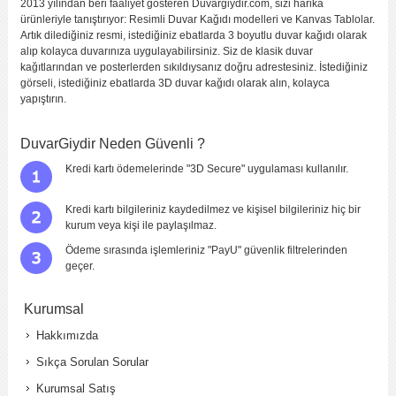
2013 yılından beri faaliyet gösteren Duvargiydir.com, sizi harika
ürünleriyle tanıştırıyor: Resimli Duvar Kağıdı modelleri ve Kanvas Tablolar.
Artık dilediğiniz resmi, istediğiniz ebatlarda 3 boyutlu duvar kağıdı olarak
alıp kolayca duvarınıza uygulayabilirsiniz. Siz de klasik duvar
kağıtlarından ve posterlerden sıkıldıysanız doğru adrestesiniz. İstediğiniz
görseli, istediğiniz ebatlarda 3D duvar kağıdı olarak alın, kolayca
yapıştırın.
DuvarGiydir Neden Güvenli ?
Kredi kartı ödemelerinde "3D Secure" uygulaması kullanılır.
Kredi kartı bilgileriniz kaydedilmez ve kişisel bilgileriniz hiç bir
kurum veya kişi ile paylaşılmaz.
Ödeme sırasında işlemleriniz "PayU" güvenlik filtrelerinden
geçer.
Kurumsal
Hakkımızda
Sıkça Sorulan Sorular
Kurumsal Satış