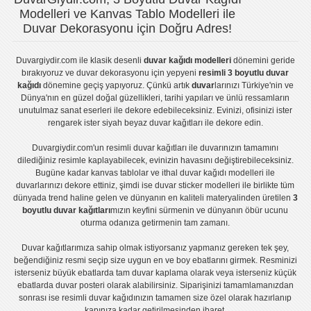
Modelleri ve Kanvas Tablo Modelleri ile
Duvar Dekorasyonu için Doğru Adres!
Duvargiydir.com
ile klasik desenli
duvar kağıdı modelleri
dönemini geride
bırakıyoruz ve
duvar dekorasyonu
için yepyeni
resimli 3 boyutlu duvar
kağıdı
dönemine geçiş yapıyoruz. Çünkü artık
duvar
larınızı Türkiye'nin ve
Dünya'nın en güzel doğal güzellikleri, tarihi yapıları ve ünlü ressamların
unutulmaz sanat eserleri ile dekore edebileceksiniz. Evinizi, ofisinizi ister
rengarek ister
siyah beyaz duvar kağıtları
ile dekore edin.
Duvargiydir.com'un
resimli duvar kağıtları
ile duvarınızın tamamını
dilediğiniz resimle kaplayabilecek, evinizin havasını değiştirebileceksiniz.
Bugüne kadar
kanvas tablo
lar ve
ithal duvar kağıdı modelleri
ile
duvarlarınızı dekore ettiniz, şimdi ise
duvar sticker
modelleri ile birlikte tüm
dünyada trend haline gelen ve dünyanın en kaliteli materyalinden üretilen
3
boyutlu duvar kağıtları
mızın keyfini sürmenin ve dünyanın öbür ucunu
oturma odanıza getirmenin tam zamanı.
Duvar kağıtlarımıza sahip olmak istiyorsanız
yapmanız gereken tek şey,
beğendiğiniz resmi seçip size uygun en ve boy ebatlarını girmek. Resminizi
isterseniz büyük ebatlarda tam
duvar kaplama
olarak veya isterseniz küçük
ebatlarda
duvar posteri
olarak alabilirsiniz. Siparişinizi tamamlamanızdan
sonrası ise
resimli duvar kağıdı
nızın tamamen size özel olarak hazırlanıp
kapınıza kadar getirilmesinden ibaret.