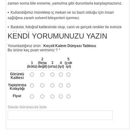
zaman sonra bile esneme, yamulma gibi durumlarla karşılaşmazsınız.
• Kullandığımız mürekkep iç mekan ve su bazlı olduğu için insan
sağlığına zararlı solvent bileşenleri içermez.
• Baskılar, fotoğraf kalitesinde olup, canlı ve gerçek renkler ile evinize
renk katacaktır.
KENDI YORUMUNUZU YAZIN
"
Yorumladığınız ürün :
Keçeli Kalem Dünyası Tablosu
Bu ürüne kaç puan verirsiniz ?
*
2
5
1
(fena
3
4
(çok
(kötü)
değil)
(orta)
(iyi)
iyi)
Görüntü
Kalitesi
Yapıştırma
Kolaylığı
Fiyat
Sitede Görünecek İsim
*
Yorumunuzun Başlığı
*