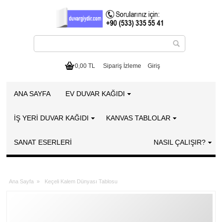
0,00 TL
Sipariş İzleme
Giriş
ANA SAYFA
EV DUVAR KAĞIDI
İŞ YERİ DUVAR KAĞIDI
KANVAS TABLOLAR
SANAT ESERLERI
NASIL ÇALIŞIR?
Ana Sayfa
»
Keçeli Kalem Dünyası Tablosu