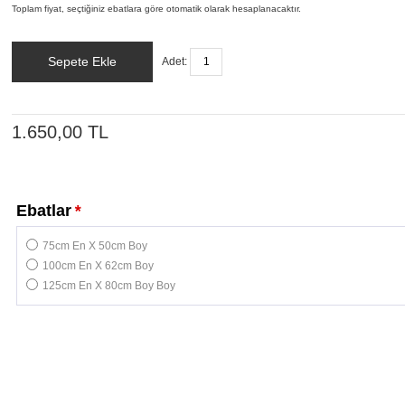
Toplam fiyat, seçtiğiniz ebatlara göre otomatik olarak hesaplanacaktır.
Sepete Ekle
Adet:
1.650,00 TL
Ebatlar
*
75cm En X 50cm Boy
100cm En X 62cm Boy
125cm En X 80cm Boy Boy