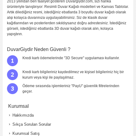
2013 yılından beri faaliyet gösteren Duvargiydir.com, sizi harika
ürünleriyle tanıştırıyor: Resimli Duvar Kağıdı modelleri ve Kanvas Tablolar.
Artık dilediğiniz resmi, istediğiniz ebatlarda 3 boyutlu duvar kağıdı olarak
alıp kolayca duvarınıza uygulayabilirsiniz. Siz de klasik duvar
kağıtlarından ve posterlerden sıkıldıysanız doğru adrestesiniz. İstediğiniz
görseli, istediğiniz ebatlarda 3D duvar kağıdı olarak alın, kolayca
yapıştırın.
DuvarGiydir Neden Güvenli ?
Kredi kartı ödemelerinde "3D Secure" uygulaması kullanılır.
Kredi kartı bilgileriniz kaydedilmez ve kişisel bilgileriniz hiç bir
kurum veya kişi ile paylaşılmaz.
Ödeme sırasında işlemleriniz "PayU" güvenlik filtrelerinden
geçer.
Kurumsal
Hakkımızda
Sıkça Sorulan Sorular
Kurumsal Satış