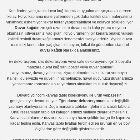
Kendinden yapışkanlı
duvar kağıtlarımızın uygulaması
şaşırtacak derece
kolay.
Folyo kaplama
materyallerinden çok daha kaliteli olan
materyalimiz
yırtılmıyor, esnemiyor, tekrar tekrar yapıştırılabiliyor ve kolayca sökülebiliyor.
Duvar kağıdı
nızın çok uzun süre duvarınızda kalıp yıllara meydan
okumasını istiyorsanız,
yapışkanlı folyo
ürünlerini bir kenara bırakıp yüksek
kaliteli
resimli duvar kağıtlarımız
ı denemenizi tavsiye ederiz. Ayrıca duvar
resminizi kendinden yağışkanlı olmayan, tutkal ile gönderilen standart
duvar kağıdı
olarak da alabilirsiniz.
Ev dekorasyonu
,
ofis dekorasyonu
veya
cafe dekorasyonu
için
3 boyutlu
manzara duvar kağıtları
,
poster
veya
duvar tabloları
arıyorsanız, duvargiydir.com'u ziyaret etmeden sakın karar vermeyin.
Kaliteli, güleryüzlü ve güvenilir hizmetimizle, hayal gücünüzü duvarlarınıza
yansıtmanız konusunda size yardımcı olmaktan mutluluk duyacağız!
Duvargiydir.com
kanvas tablo
koleksiyonu ile ürün yelpazesini
genişletmeye devam ediyor. Eğer
duvar dekorasyonu
nuzda değişiklik
yapmayı planlıyorsanız
Doğa manzara tabloları
,
Şehir manzaralı tablolar
,
Ünlü ressamların tabloları
kategorilerimizi mutlaka ziyaret etmelisiniz.
Kanvas tablolar
ımız
duvar
ınıza asmaya hazır şekilde kargo ile kapınıza
kadar teslim edilir.
Kanvas tablo fiyatları
tercih edilen ürünün en ve boy
ölçülerine göre değişiklik göstermektedir.