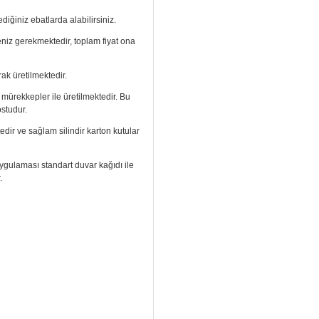
diğiniz ebatlarda alabilirsiniz.
meniz gerekmektedir, toplam fiyat ona
ak üretilmektedir.
ı mürekkepler ile üretilmektedir. Bu
ostudur.
edir ve sağlam silindir karton kutular
. Uygulaması standart duvar kağıdı ile
.
izi arayıp talebinizi iletebilirsiniz.
aramızdan ulaşabilirsiniz.