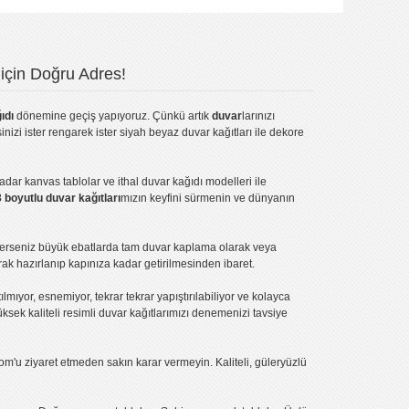
için Doğru Adres!
ıdı
dönemine geçiş yapıyoruz. Çünkü artık
duvar
larınızı
inizi ister rengarek ister
siyah beyaz duvar kağıtları
ile dekore
kadar
kanvas tablo
lar ve
ithal duvar kağıdı modelleri
ile
3 boyutlu duvar kağıtları
mızın keyfini sürmenin ve dünyanın
terseniz büyük ebatlarda tam
duvar kaplama
olarak veya
ak hazırlanıp kapınıza kadar getirilmesinden ibaret.
tılmıyor, esnemiyor, tekrar tekrar yapıştırılabiliyor ve kolayca
üksek kaliteli
resimli duvar kağıtlarımız
ı denemenizi tavsiye
om'u ziyaret etmeden sakın karar vermeyin. Kaliteli, güleryüzlü