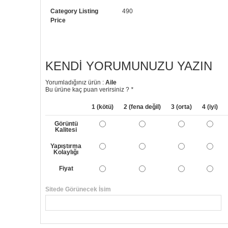
Category Listing
490
Price
KENDI YORUMUNUZU YAZIN
Yorumladığınız ürün :
Aile
Bu ürüne kaç puan verirsiniz ?
*
1 (kötü)
2 (fena değil)
3 (orta)
4 (iyi)
Görüntü
Kalitesi
Yapıştırma
Kolaylığı
Fiyat
Sitede Görünecek İsim
Yorumunuzun Başlığı