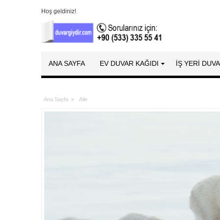
Hoş geldiniz!
ANA SAYFA
EV DUVAR KAĞIDI
İŞ YERİ DUV
Ana Sayfa
»
Aile