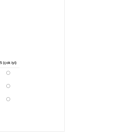
5 (çok iyi)
*
*