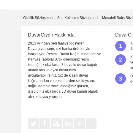
Yorum
Gizlilik Sözleşmesi
Site Kullanım Sözleşmesi
Mesafeli Satış Söz
DuvarGiydir Hakkında
DuvarGi
2013 yılından beri faaliyet gösteren
K
Duvargiydir.com, sizi harika ürünleriyle
S
tanıştırıyor: Resimli Duvar Kağıdı modelleri ve
K
Kanvas Tablolar. Artık dilediğiniz resmi,
v
istediğiniz ebatlarda 3 boyutlu duvar kağıdı
Yorumu Gönder
v
olarak alıp kolayca duvarınıza
uygulayabilirsiniz. Siz de klasik duvar
Ö
kağıtlarından ve posterlerden sıkıldıysanız
g
doğru adrestesiniz. İstediğiniz görseli,
istediğiniz ebatlarda 3D duvar kağıdı olarak
alın, kolayca yapıştırın.