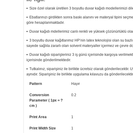
• Size özel olarak üretilen 3 boyutlu duvar kağıdı modellerimizi dile
• Ebatlarınızı girdikten sonra baskı alanını ve materyal tipini seç
göre hesaplanmaktadır.
• Duvar kağıdı mdellerimiz canlı renkli ve yüksek çözünürlüklü olar
• 3 boyutlu duvar kağıtlarımız HP’nin latex teknolojisi olan su bazl
sayede sağlıla zararlı olan solvent materyaller içermez ve çevre d
• Duvar kağıdı siparişleriniz 3 iş günü içerisinde kargoya verilmekt
içerisinde gönderilmektedir.
• Tutkalınız, siparişiniz ile birlikte ücretsiz olarak gönderilecektir
aynıdır. Siparişiniz ile birlikte uygulama kılavuzu da gönderilecektir
• Resimli duvar kağıdı modelinizi siyah beyaz renklerde istiyorsanız b
Pattern
Hayır
• Görselde düzenleme yaptırmak istiyorsanız yine bize telefon num
Conversion
0.2
Parameter ( 1px = ?
cm )
Print Area
1
Print Width Size
1