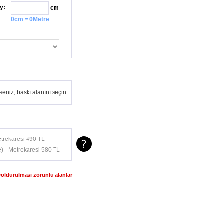
y:
cm
0cm = 0Metre
eniz, baskı alanını seçin.
trekaresi 490 TL
) - Metrekaresi 580 TL
Doldurulması zorunlu alanlar