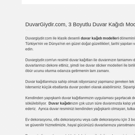
DuvarGiydir.com, 3 Boyutlu Duvar Kağıdı Mode
Duvargiydir.com
ile klasik desenli
duvar kağıdı modelleri
dönemini 
Türkiye'nin ve Dünya'nın en güzel doğal güzellikleri, tarihi yapıları 
edin.
Duvargiydir.com'un
resimli duvar kağıtları
ile duvarınızın tamamını d
duvarlarınızı dekore ettiniz, şimdi ise
duvar sticker
modelleri ile bir
öbür ucunu oturma odanıza getirmenin tam zamanı.
Duvar kağıtlarımıza sahip olmak istiyorsanız
yapmanız gereken tek ş
isterseniz küçük ebatlarda
duvar posteri
olarak alabilirsiniz. Sipar
Kendinden yapışkanlı
duvar kağıtlarımızın uygulaması
şaşırtacak d
sökülebiliyor.
Duvar kağıdı
nızın çok uzun süre duvarınızda kalıp y
ederiz. Ayrıca duvar resminizi kendinden yağışkanlı olmayan, tutka
Ev dekorasyonu
,
ofis dekorasyonu
veya
cafe dekorasyonu
için
3 bo
ve güvenilir hizmetimizle, hayal gücünüzü duvarlarınıza yansıtman