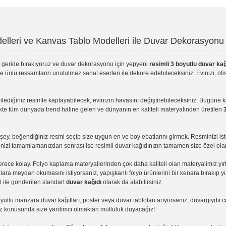
lleri ve Kanvas Tablo Modelleri ile Duvar Dekorasyonu 
geride bırakıyoruz ve
duvar dekorasyonu
için yepyeni
resimli 3 boyutlu duvar kağ
ve ünlü ressamların unutulmaz sanat eserleri ile dekore edebileceksiniz. Evinizi, ofis
ilediğiniz resimle kaplayabilecek, evinizin havasını değiştirebileceksiniz. Bugüne 
likte tüm dünyada trend haline gelen ve dünyanın en kaliteli materyalinden üretilen
ey, beğendiğiniz resmi seçip size uygun en ve boy ebatlarını girmek. Resminizi is
işinizi tamamlamanızdan sonrası ise
resimli duvar kağıdı
nızın tamamen size özel olar
erece kolay.
Folyo kaplama
materyallerinden çok daha kaliteli olan
materyalimiz
yır
ıllara meydan okumasını istiyorsanız,
yapışkanlı folyo
ürünlerini bir kenara bırakıp y
l ile gönderilen standart
duvar kağıdı
olarak da alabilirsiniz.
yutlu manzara duvar kağıtları
,
poster
veya
duvar tabloları
arıyorsanız, duvargiydir.c
ız konusunda size yardımcı olmaktan mutluluk duyacağız!