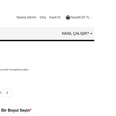
Sipariş İzleme
Giriş
Kayıt Ol
Sepet
0,00 TL
NASIL ÇALIŞIR?
nucunda hesaplanacaktır.
t:
 Bir Boyut Seçin
*