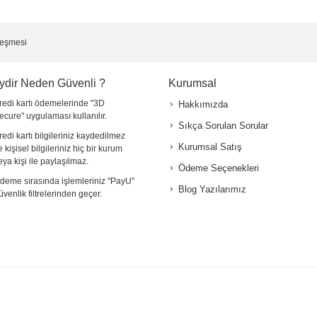
*
leşmesi
ydir Neden Güvenli ?
Kurumsal
redi kartı ödemelerinde "3D
Hakkımızda
ecure" uygulaması kullanılır.
Sıkça Sorulan Sorular
redi kartı bilgileriniz kaydedilmez
Kurumsal Satış
e kişisel bilgileriniz hiç bir kurum
eya kişi ile paylaşılmaz.
Ödeme Seçenekleri
deme sırasında işlemleriniz "PayU"
Blog Yazılarımız
üvenlik filtrelerinden geçer.