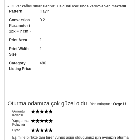
• Duvar kağıdı siparişleriniz 3 iş günü içerisinde kargoya verilmektedir
Pattern
Hayır
ve sağlam silindir karton kutular içerisinde gönderilmektedir.
Conversion
0.2
• Tutkalınız, siparişiniz ile birlikte ücretsiz olarak gönderilecektir.
Parameter (
Uygulaması standart duvar kağıdı ile aynıdır. Siparişiniz ile birlikte
1px = ? cm )
uygulama kılavuzu da gönderilecektir.
Print Area
1
• Resimli duvar kağıdı modelinizi siyah beyaz renklerde istiyorsanız bizi
arayıp talebinizi iletebilirsiniz.
Print Width
1
Size
• Görselde düzenleme yaptırmak istiyorsanız yine bize telefon
numaramızdan ulaşabilirsiniz.
Category
490
Listing Price
Oturma odamıza çok güzel oldu
Yorumlayan :
Özge U.
Görüntü
Kalitesi
Yapıştırma
Kolaylığı
Fiyat
Eşim ile birlikte tam birer yunus aşığı olduğumuz için evimizin oturma