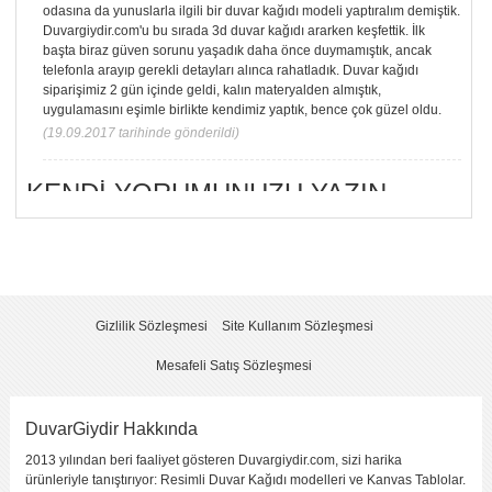
odasına da yunuslarla ilgili bir duvar kağıdı modeli yaptıralım demiştik.
Duvargiydir.com'u bu sırada 3d duvar kağıdı ararken keşfettik. İlk
başta biraz güven sorunu yaşadık daha önce duymamıştık, ancak
telefonla arayıp gerekli detayları alınca rahatladık. Duvar kağıdı
siparişimiz 2 gün içinde geldi, kalın materyalden almıştık,
uygulamasını eşimle birlikte kendimiz yaptık, bence çok güzel oldu.
(19.09.2017 tarihinde gönderildi)
KENDI YORUMUNUZU YAZIN
Yorumladığınız ürün :
Sıçrayış
Bu ürüne kaç puan verirsiniz ?
*
2
5
1
(fena
3
4
(çok
(kötü)
değil)
(orta)
(iyi)
iyi)
Gizlilik Sözleşmesi
Site Kullanım Sözleşmesi
Görüntü
Kalitesi
Mesafeli Satış Sözleşmesi
Yapıştırma
Kolaylığı
Fiyat
DuvarGiydir Hakkında
Sitede Görünecek İsim
*
2013 yılından beri faaliyet gösteren Duvargiydir.com, sizi harika
ürünleriyle tanıştırıyor: Resimli Duvar Kağıdı modelleri ve Kanvas Tablolar.