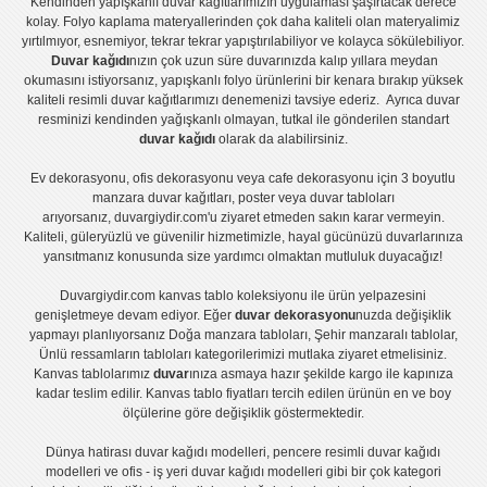
Kendinden yapışkanlı
duvar kağıtlarımızın uygulaması
şaşırtacak derece
kolay.
Folyo kaplama
materyallerinden çok daha kaliteli olan
materyalimiz
yırtılmıyor, esnemiyor, tekrar tekrar yapıştırılabiliyor ve kolayca sökülebiliyor.
Duvar kağıdı
nızın çok uzun süre duvarınızda kalıp yıllara meydan
okumasını istiyorsanız,
yapışkanlı folyo
ürünlerini bir kenara bırakıp yüksek
kaliteli
resimli duvar kağıtlarımız
ı denemenizi tavsiye ederiz. Ayrıca duvar
resminizi kendinden yağışkanlı olmayan, tutkal ile gönderilen standart
duvar kağıdı
olarak da alabilirsiniz.
Ev dekorasyonu
,
ofis dekorasyonu
veya
cafe dekorasyonu
için
3 boyutlu
manzara duvar kağıtları
,
poster
veya
duvar tabloları
arıyorsanız, duvargiydir.com'u ziyaret etmeden sakın karar vermeyin.
Kaliteli, güleryüzlü ve güvenilir hizmetimizle, hayal gücünüzü duvarlarınıza
yansıtmanız konusunda size yardımcı olmaktan mutluluk duyacağız!
Duvargiydir.com
kanvas tablo
koleksiyonu ile ürün yelpazesini
genişletmeye devam ediyor. Eğer
duvar dekorasyonu
nuzda değişiklik
yapmayı planlıyorsanız
Doğa manzara tabloları
,
Şehir manzaralı tablolar
,
Ünlü ressamların tabloları
kategorilerimizi mutlaka ziyaret etmelisiniz.
Kanvas tablolar
ımız
duvar
ınıza asmaya hazır şekilde kargo ile kapınıza
kadar teslim edilir.
Kanvas tablo fiyatları
tercih edilen ürünün en ve boy
ölçülerine göre değişiklik göstermektedir.
Dünya hatirası duvar kağıdı modelleri
,
pencere resimli duvar kağıdı
modelleri
ve
ofis - iş yeri duvar kağıdı modelleri
gibi bir çok kategori