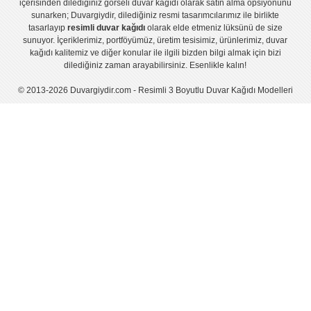
içerisinden dilediğiniz görseli duvar kağıdı olarak satın alma opsiyonunu
sunarken; Duvargiydir, dilediğiniz resmi tasarımcılarımız ile birlikte
tasarlayıp
resimli duvar kağıdı
olarak elde etmeniz lüksünü de size
sunuyor. İçeriklerimiz, portföyümüz, üretim tesisimiz, ürünlerimiz, duvar
kağıdı kalitemiz ve diğer konular ile ilgili bizden bilgi almak için bizi
dilediğiniz zaman arayabilirsiniz. Esenlikle kalın!
© 2013-2026 Duvargiydir.com - Resimli 3 Boyutlu Duvar Kağıdı Modelleri