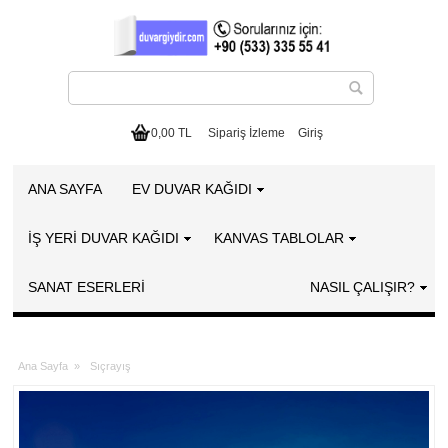
0,00 TL
Sipariş İzleme
Giriş
ANA SAYFA
EV DUVAR KAĞIDI
İŞ YERİ DUVAR KAĞIDI
KANVAS TABLOLAR
SANAT ESERLERI
NASIL ÇALIŞIR?
Ana Sayfa
»
Sıçrayış