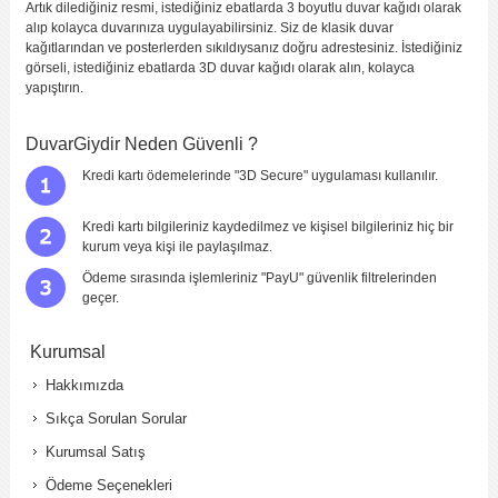
Artık dilediğiniz resmi, istediğiniz ebatlarda 3 boyutlu duvar kağıdı olarak
Yorumunuzun Başlığı
*
alıp kolayca duvarınıza uygulayabilirsiniz. Siz de klasik duvar
kağıtlarından ve posterlerden sıkıldıysanız doğru adrestesiniz. İstediğiniz
görseli, istediğiniz ebatlarda 3D duvar kağıdı olarak alın, kolayca
yapıştırın.
Yorum
*
DuvarGiydir Neden Güvenli ?
Kredi kartı ödemelerinde "3D Secure" uygulaması kullanılır.
Kredi kartı bilgileriniz kaydedilmez ve kişisel bilgileriniz hiç bir
kurum veya kişi ile paylaşılmaz.
Ödeme sırasında işlemleriniz "PayU" güvenlik filtrelerinden
Yorumu Gönder
geçer.
Kurumsal
Hakkımızda
Sıkça Sorulan Sorular
Kurumsal Satış
Ödeme Seçenekleri