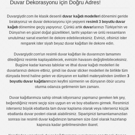
Duvar Dekorasyonu için Doğru Adres!
Duvargiydir.com
ile klasik desenli
duvar kağıdı modelleri
dönemini geride
bırakıyoruz ve
duvar dekorasyonu
için yepyeni
resimli 3 boyutlu duvar
kağıdı
dönemine geçiş yapıyoruz. Çünkü artık
duvar
larınızı Türkiye'nin ve
Dünya'nın en güzel doğal güzellikleri, tarihi yapıları ve ünlü ressamların
unutulmaz sanat eserleri ile dekore edebileceksiniz. Evinizi, ofisinizi ister
rengarek ister
siyah beyaz duvar kağıtları
ile dekore edin.
Duvargiydir.com'un
resimli duvar kağıtları
ile duvarınızın tamamını
dilediğiniz resimle kaplayabilecek, evinizin havasını değiştirebileceksiniz.
Bugüne kadar
kanvas tablo
lar ve
ithal duvar kağıdı modelleri
ile
duvarlarınızı dekore ettiniz, şimdi ise
duvar sticker
modelleri ile birlikte tüm
dünyada trend haline gelen ve dünyanın en kaliteli materyalinden üretilen
3
boyutlu duvar kağıtları
mızın keyfini sürmenin ve dünyanın öbür ucunu
oturma odanıza getirmenin tam zamanı.
Duvar kağıtlarımıza sahip olmak istiyorsanız
yapmanız gereken tek şey,
beğendiğiniz resmi seçip size uygun en ve boy ebatlarını girmek. Resminizi
isterseniz büyük ebatlarda tam
duvar kaplama
olarak veya isterseniz küçük
ebatlarda
duvar posteri
olarak alabilirsiniz. Siparişinizi tamamlamanızdan
sonrası ise
resimli duvar kağıdı
nızın tamamen size özel olarak hazırlanıp
kapınıza kadar getirilmesinden ibaret.