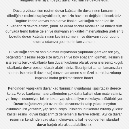
rengarek ister
siyah beyaz duvar kağıtları
ile dekore edin.
Duvargiydir.com'un
resimli duvar kağıtları
ile duvarınızın tamamını
dilediğiniz resimle kaplayabilecek, evinizin havasını değiştirebileceksiniz.
Bugüne kadar
kanvas tablo
lar ve
ithal duvar kağıdı modelleri
ile
duvarlarınızı dekore ettiniz, şimdi ise
duvar sticker
modelleri ile birlikte tüm
dünyada trend haline gelen ve dünyanın en kaliteli materyalinden üretilen
3
boyutlu duvar kağıtları
mızın keyfini sürmenin ve dünyanın öbür ucunu
oturma odanıza getirmenin tam zamanı.
Duvar kağıtlarımıza sahip olmak istiyorsanız
yapmanız gereken tek şey,
beğendiğiniz resmi seçip size uygun en ve boy ebatlarını girmek. Resminizi
isterseniz büyük ebatlarda tam
duvar kaplama
olarak veya isterseniz küçük
ebatlarda
duvar posteri
olarak alabilirsiniz. Siparişinizi tamamlamanızdan
sonrası ise
resimli duvar kağıdı
nızın tamamen size özel olarak hazırlanıp
kapınıza kadar getirilmesinden ibaret.
Kendinden yapışkanlı
duvar kağıtlarımızın uygulaması
şaşırtacak derece
kolay.
Folyo kaplama
materyallerinden çok daha kaliteli olan
materyalimiz
yırtılmıyor, esnemiyor, tekrar tekrar yapıştırılabiliyor ve kolayca sökülebiliyor.
Duvar kağıdı
nızın çok uzun süre duvarınızda kalıp yıllara meydan
okumasını istiyorsanız,
yapışkanlı folyo
ürünlerini bir kenara bırakıp yüksek
kaliteli
resimli duvar kağıtlarımız
ı denemenizi tavsiye ederiz. Ayrıca duvar
resminizi kendinden yağışkanlı olmayan, tutkal ile gönderilen standart
duvar kağıdı
olarak da alabilirsiniz.