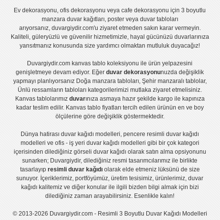
Ev dekorasyonu
,
ofis dekorasyonu
veya
cafe dekorasyonu
için
3 boyutlu
manzara duvar kağıtları
,
poster
veya
duvar tabloları
arıyorsanız, duvargiydir.com'u ziyaret etmeden sakın karar vermeyin.
Kaliteli, güleryüzlü ve güvenilir hizmetimizle, hayal gücünüzü duvarlarınıza
yansıtmanız konusunda size yardımcı olmaktan mutluluk duyacağız!
Duvargiydir.com
kanvas tablo
koleksiyonu ile ürün yelpazesini
genişletmeye devam ediyor. Eğer
duvar dekorasyonu
nuzda değişiklik
yapmayı planlıyorsanız
Doğa manzara tabloları
,
Şehir manzaralı tablolar
,
Ünlü ressamların tabloları
kategorilerimizi mutlaka ziyaret etmelisiniz.
Kanvas tablolar
ımız
duvar
ınıza asmaya hazır şekilde kargo ile kapınıza
kadar teslim edilir.
Kanvas tablo fiyatları
tercih edilen ürünün en ve boy
ölçülerine göre değişiklik göstermektedir.
Dünya hatirası duvar kağıdı modelleri
,
pencere resimli duvar kağıdı
modelleri
ve
ofis - iş yeri duvar kağıdı modelleri
gibi bir çok kategori
içerisinden dilediğiniz görseli duvar kağıdı olarak satın alma opsiyonunu
sunarken; Duvargiydir, dilediğiniz resmi tasarımcılarımız ile birlikte
tasarlayıp
resimli duvar kağıdı
olarak elde etmeniz lüksünü de size
sunuyor. İçeriklerimiz, portföyümüz, üretim tesisimiz, ürünlerimiz, duvar
kağıdı kalitemiz ve diğer konular ile ilgili bizden bilgi almak için bizi
dilediğiniz zaman arayabilirsiniz. Esenlikle kalın!
© 2013-2026 Duvargiydir.com - Resimli 3 Boyutlu Duvar Kağıdı Modelleri