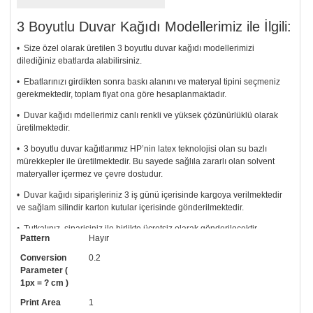
3 Boyutlu Duvar Kağıdı Modellerimiz ile İlgili:
• Size özel olarak üretilen 3 boyutlu duvar kağıdı modellerimizi
dilediğiniz ebatlarda alabilirsiniz.
• Ebatlarınızı girdikten sonra baskı alanını ve materyal tipini seçmeniz
gerekmektedir, toplam fiyat ona göre hesaplanmaktadır.
• Duvar kağıdı mdellerimiz canlı renkli ve yüksek çözünürlüklü olarak
üretilmektedir.
• 3 boyutlu duvar kağıtlarımız HP’nin latex teknolojisi olan su bazlı
mürekkepler ile üretilmektedir. Bu sayede sağlıla zararlı olan solvent
materyaller içermez ve çevre dostudur.
• Duvar kağıdı siparişleriniz 3 iş günü içerisinde kargoya verilmektedir
ve sağlam silindir karton kutular içerisinde gönderilmektedir.
• Tutkalınız, siparişiniz ile birlikte ücretsiz olarak gönderilecektir.
Pattern
Hayır
Uygulaması standart duvar kağıdı ile aynıdır. Siparişiniz ile birlikte
uygulama kılavuzu da gönderilecektir.
Conversion
0.2
Parameter (
• Resimli duvar kağıdı modelinizi siyah beyaz renklerde istiyorsanız bizi
1px = ? cm )
arayıp talebinizi iletebilirsiniz.
Print Area
1
• Görselde düzenleme yaptırmak istiyorsanız yine bize telefon