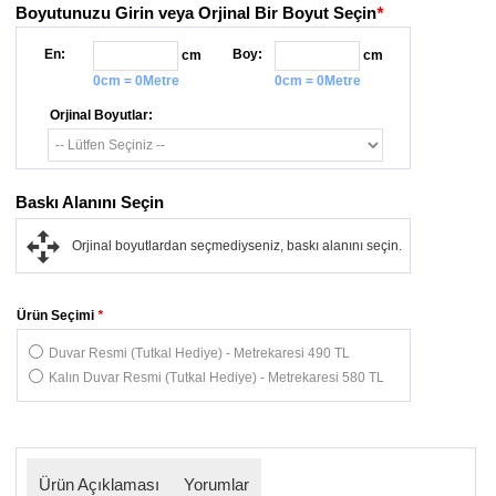
Boyutunuzu Girin veya Orjinal Bir Boyut Seçin
*
En:
Boy:
cm
cm
0cm = 0Metre
0cm = 0Metre
Orjinal Boyutlar:
Baskı Alanını Seçin
Orjinal boyutlardan seçmediyseniz, baskı alanını seçin.
Ürün Seçimi
*
Duvar Resmi (Tutkal Hediye) - Metrekaresi 490 TL
Kalın Duvar Resmi (Tutkal Hediye) - Metrekaresi 580 TL
Ürün Açıklaması
Yorumlar