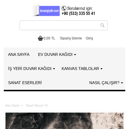
0,00 TL
Sipariş İzleme
Giriş
ANA SAYFA
EV DUVAR KAĞIDI
İŞ YERİ DUVAR KAĞIDI
KANVAS TABLOLAR
SANAT ESERLERI
NASIL ÇALIŞIR?
Ana Sayfa
»
Siyah Beyaz Fil