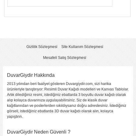
Yorumunuzun Başlığı
*
Yorum
*
Gizlilik Sözleşmesi
Site Kullanım Sözleşmesi
Mesafeli Satış Sözleşmesi
DuvarGiydir Hakkında
2013 yılından beri faaliyet gösteren Duvargiydir.com, sizi harika
Yorumu Gönder
ürünleriyle tanıştırıyor: Resimli Duvar Kağıdı modelleri ve Kanvas Tablolar.
Artık dilediğiniz resmi, istediğiniz ebatlarda 3 boyutlu duvar kağıdı olarak
alıp kolayca duvarınıza uygulayabilirsiniz. Siz de klasik duvar
kağıtlarından ve posterlerden sıkıldıysanız doğru adrestesiniz. İstediğiniz
görseli, istediğiniz ebatlarda 3D duvar kağıdı olarak alın, kolayca
yapıştırın.
DuvarGiydir Neden Güvenli ?