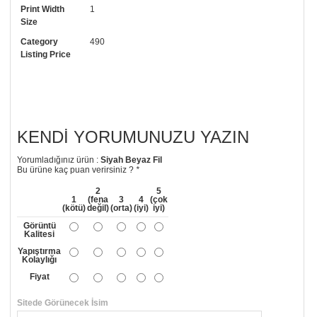
numaramızdan ulaşabilirsiniz.
Print Width
1
Size
Category
490
Listing Price
KENDI YORUMUNUZU YAZIN
Yorumladığınız ürün :
Siyah Beyaz Fil
Bu ürüne kaç puan verirsiniz ?
*
2
5
1
(fena
3
4
(çok
(kötü)
değil)
(orta)
(iyi)
iyi)
Görüntü
Kalitesi
Yapıştırma
Kolaylığı
Fiyat
Sitede Görünecek İsim
*