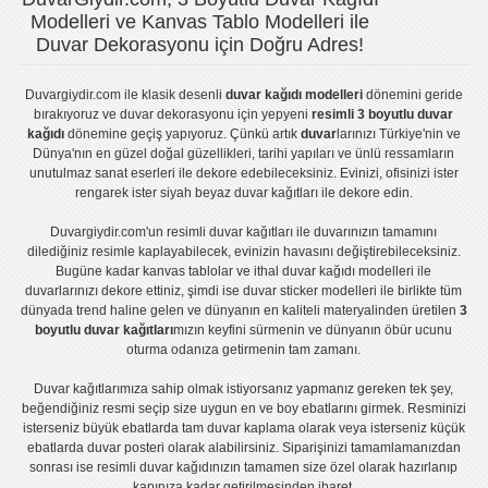
Modelleri ve Kanvas Tablo Modelleri ile
Duvar Dekorasyonu için Doğru Adres!
Duvargiydir.com
ile klasik desenli
duvar kağıdı modelleri
dönemini geride
bırakıyoruz ve
duvar dekorasyonu
için yepyeni
resimli 3 boyutlu duvar
kağıdı
dönemine geçiş yapıyoruz. Çünkü artık
duvar
larınızı Türkiye'nin ve
Dünya'nın en güzel doğal güzellikleri, tarihi yapıları ve ünlü ressamların
unutulmaz sanat eserleri ile dekore edebileceksiniz. Evinizi, ofisinizi ister
rengarek ister
siyah beyaz duvar kağıtları
ile dekore edin.
Duvargiydir.com'un
resimli duvar kağıtları
ile duvarınızın tamamını
dilediğiniz resimle kaplayabilecek, evinizin havasını değiştirebileceksiniz.
Bugüne kadar
kanvas tablo
lar ve
ithal duvar kağıdı modelleri
ile
duvarlarınızı dekore ettiniz, şimdi ise
duvar sticker
modelleri ile birlikte tüm
dünyada trend haline gelen ve dünyanın en kaliteli materyalinden üretilen
3
boyutlu duvar kağıtları
mızın keyfini sürmenin ve dünyanın öbür ucunu
oturma odanıza getirmenin tam zamanı.
Duvar kağıtlarımıza sahip olmak istiyorsanız
yapmanız gereken tek şey,
beğendiğiniz resmi seçip size uygun en ve boy ebatlarını girmek. Resminizi
isterseniz büyük ebatlarda tam
duvar kaplama
olarak veya isterseniz küçük
ebatlarda
duvar posteri
olarak alabilirsiniz. Siparişinizi tamamlamanızdan
sonrası ise
resimli duvar kağıdı
nızın tamamen size özel olarak hazırlanıp
kapınıza kadar getirilmesinden ibaret.