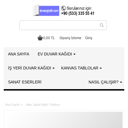
0,00 TL
Sipariş İzleme
Giriş
ANA SAYFA
EV DUVAR KAĞIDI
İŞ YERİ DUVAR KAĞIDI
KANVAS TABLOLAR
SANAT ESERLERI
NASIL ÇALIŞIR?
Ana Sayfa
»
Atlar Şaha Kalktı Tablosu