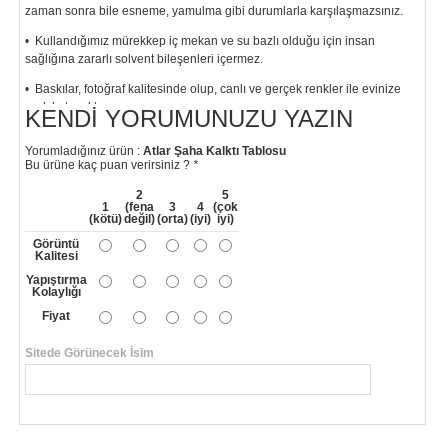
zaman sonra bile esneme, yamulma gibi durumlarla karşılaşmazsınız.
• Kullandığımız mürekkep iç mekan ve su bazlı olduğu için insan
sağlığına zararlı solvent bileşenleri içermez.
• Baskılar, fotoğraf kalitesinde olup, canlı ve gerçek renkler ile evinize
renk katacaktır.
KENDI YORUMUNUZU YAZIN
"
Yorumladığınız ürün :
Atlar Şaha Kalktı Tablosu
Bu ürüne kaç puan verirsiniz ?
*
2
5
1
(fena
3
4
(çok
(kötü)
değil)
(orta)
(iyi)
iyi)
Görüntü
Kalitesi
Yapıştırma
Kolaylığı
Fiyat
Sitede Görünecek İsim
*
Yorumunuzun Başlığı
*