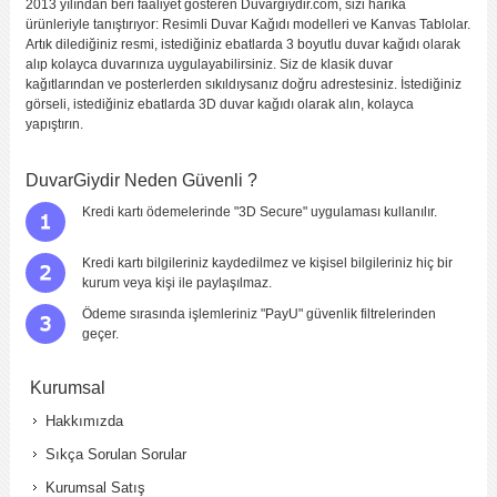
2013 yılından beri faaliyet gösteren Duvargiydir.com, sizi harika
ürünleriyle tanıştırıyor: Resimli Duvar Kağıdı modelleri ve Kanvas Tablolar.
Artık dilediğiniz resmi, istediğiniz ebatlarda 3 boyutlu duvar kağıdı olarak
alıp kolayca duvarınıza uygulayabilirsiniz. Siz de klasik duvar
kağıtlarından ve posterlerden sıkıldıysanız doğru adrestesiniz. İstediğiniz
görseli, istediğiniz ebatlarda 3D duvar kağıdı olarak alın, kolayca
yapıştırın.
DuvarGiydir Neden Güvenli ?
Kredi kartı ödemelerinde "3D Secure" uygulaması kullanılır.
Kredi kartı bilgileriniz kaydedilmez ve kişisel bilgileriniz hiç bir
kurum veya kişi ile paylaşılmaz.
Ödeme sırasında işlemleriniz "PayU" güvenlik filtrelerinden
geçer.
Kurumsal
Hakkımızda
Sıkça Sorulan Sorular
Kurumsal Satış