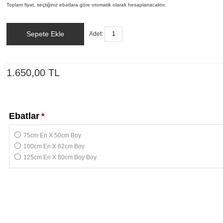
Toplam fiyat, seçtiğiniz ebatlara göre otomatik olarak hesaplanacaktır.
Sepete Ekle
Adet:
1.650,00 TL
Ebatlar
*
75cm En X 50cm Boy
100cm En X 62cm Boy
125cm En X 80cm Boy Boy