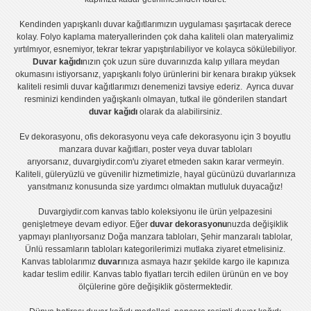
Kendinden yapışkanlı
duvar kağıtlarımızın uygulaması
şaşırtacak derece
kolay.
Folyo kaplama
materyallerinden çok daha kaliteli olan
materyalimiz
yırtılmıyor, esnemiyor, tekrar tekrar yapıştırılabiliyor ve kolayca sökülebiliyor.
Duvar kağıdı
nızın çok uzun süre duvarınızda kalıp yıllara meydan
okumasını istiyorsanız,
yapışkanlı folyo
ürünlerini bir kenara bırakıp yüksek
kaliteli
resimli duvar kağıtlarımız
ı denemenizi tavsiye ederiz. Ayrıca duvar
resminizi kendinden yağışkanlı olmayan, tutkal ile gönderilen standart
duvar kağıdı
olarak da alabilirsiniz.
Ev dekorasyonu
,
ofis dekorasyonu
veya
cafe dekorasyonu
için
3 boyutlu
manzara duvar kağıtları
,
poster
veya
duvar tabloları
arıyorsanız, duvargiydir.com'u ziyaret etmeden sakın karar vermeyin.
Kaliteli, güleryüzlü ve güvenilir hizmetimizle, hayal gücünüzü duvarlarınıza
yansıtmanız konusunda size yardımcı olmaktan mutluluk duyacağız!
Duvargiydir.com
kanvas tablo
koleksiyonu ile ürün yelpazesini
genişletmeye devam ediyor. Eğer
duvar dekorasyonu
nuzda değişiklik
yapmayı planlıyorsanız
Doğa manzara tabloları
,
Şehir manzaralı tablolar
,
Ünlü ressamların tabloları
kategorilerimizi mutlaka ziyaret etmelisiniz.
Kanvas tablolar
ımız
duvar
ınıza asmaya hazır şekilde kargo ile kapınıza
kadar teslim edilir.
Kanvas tablo fiyatları
tercih edilen ürünün en ve boy
ölçülerine göre değişiklik göstermektedir.