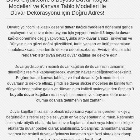
Modelleri ve Kanvas Tablo Modelleri ile
Duvar Dekorasyonu için Doğru Adres!
Duvargiydir.com
ile klasik desenli
duvar kağıdı modelleri
dönemini geride
bırakıyoruz ve
duvar dekorasyonu
için yepyeni
resimli 3 boyutlu duvar
kağıdı
dönemine geçiş yapıyoruz. Çünkü artık
duvar
larınızı Türkiye'nin ve
Dünya'nın en güzel doğal güzellikleri, tarihi yapıları ve ünlü ressamların
unutulmaz sanat eserleri ile dekore edebileceksiniz. Evinizi, ofisinizi ister
rengarek ister
siyah beyaz duvar kağıtları
ile dekore edin.
Duvargiydir.com'un
resimli duvar kağıtları
ile duvarınızın tamamını
dilediğiniz resimle kaplayabilecek, evinizin havasını değiştirebileceksiniz.
Bugüne kadar
kanvas tablo
lar ve
ithal duvar kağıdı modelleri
ile
duvarlarınızı dekore ettiniz, şimdi ise
duvar sticker
modelleri ile birlikte tüm
dünyada trend haline gelen ve dünyanın en kaliteli materyalinden üretilen
3
boyutlu duvar kağıtları
mızın keyfini sürmenin ve dünyanın öbür ucunu
oturma odanıza getirmenin tam zamanı.
Duvar kağıtlarımıza sahip olmak istiyorsanız
yapmanız gereken tek şey,
beğendiğiniz resmi seçip size uygun en ve boy ebatlarını girmek. Resminizi
isterseniz büyük ebatlarda tam
duvar kaplama
olarak veya isterseniz küçük
ebatlarda
duvar posteri
olarak alabilirsiniz. Siparişinizi tamamlamanızdan
sonrası ise
resimli duvar kağıdı
nızın tamamen size özel olarak hazırlanıp
kapınıza kadar getirilmesinden ibaret.