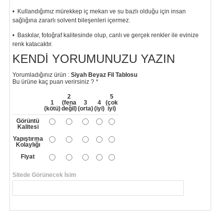
• Kullandığımız mürekkep iç mekan ve su bazlı olduğu için insan
sağlığına zararlı solvent bileşenleri içermez.
• Baskılar, fotoğraf kalitesinde olup, canlı ve gerçek renkler ile evinize
renk katacaktır.
KENDI YORUMUNUZU YAZIN
"
Yorumladığınız ürün :
Siyah Beyaz Fil Tablosu
Bu ürüne kaç puan verirsiniz ?
*
2
5
1
(fena
3
4
(çok
(kötü)
değil)
(orta)
(iyi)
iyi)
Görüntü
Kalitesi
Yapıştırma
Kolaylığı
Fiyat
Sitede Görünecek İsim
*
Yorumunuzun Başlığı
*