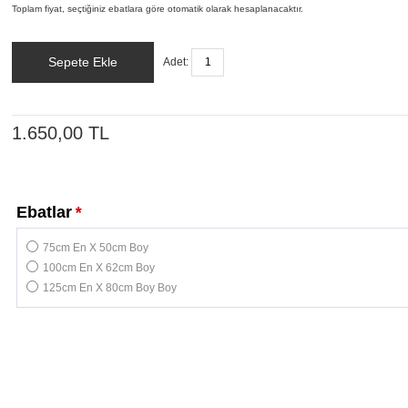
Toplam fiyat, seçtiğiniz ebatlara göre otomatik olarak hesaplanacaktır.
Sepete Ekle
Adet:
1.650,00 TL
Ebatlar
*
75cm En X 50cm Boy
100cm En X 62cm Boy
125cm En X 80cm Boy Boy