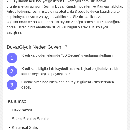
2013 yılından beri faaliyet gösteren Duvargiydir.com, sizi harika
ürünleriyle tanıştırıyor: Resimli Duvar Kağıdı modelleri ve Kanvas Tablolar.
Artık dilediğiniz resmi, istediğiniz ebatlarda 3 boyutlu duvar kağıdı olarak
alıp kolayca duvarınıza uygulayabilirsiniz. Siz de klasik duvar
kağıtlarından ve posterlerden sıkıldıysanız doğru adrestesiniz. İstediğiniz
görseli, istediğiniz ebatlarda 3D duvar kağıdı olarak alın, kolayca
yapıştırın.
DuvarGiydir Neden Güvenli ?
Kredi kartı ödemelerinde "3D Secure" uygulaması kullanılır.
Kredi kartı bilgileriniz kaydedilmez ve kişisel bilgileriniz hiç bir
kurum veya kişi ile paylaşılmaz.
Ödeme sırasında işlemleriniz "PayU" güvenlik filtrelerinden
geçer.
Kurumsal
Hakkımızda
Sıkça Sorulan Sorular
Kurumsal Satış