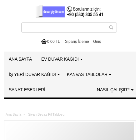
0,00 TL
Sipariş İzleme
Giriş
ANA SAYFA
EV DUVAR KAĞIDI
İŞ YERİ DUVAR KAĞIDI
KANVAS TABLOLAR
SANAT ESERLERI
NASIL ÇALIŞIR?
Ana Sayfa
»
Siyah Beyaz Fil Tablosu