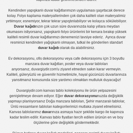
Kendinden yapışkanlı
duvar kağıtlarımızın uygulaması
şaşırtacak derece
kolay.
Folyo kaplama
materyallerinden çok daha kaliteli olan
materyalimiz
yırtılmıyor, esnemiyor, tekrar tekrar yapıştırılabiliyor ve kolayca sökülebiliyor.
Duvar kağıdı
nızın çok uzun süre duvarınızda kalıp yıllara meydan
okumasını istiyorsanız,
yapışkanlı folyo
ürünlerini bir kenara bırakıp yüksek
kaliteli
resimli duvar kağıtlarımız
ı denemenizi tavsiye ederiz. Ayrıca duvar
resminizi kendinden yağışkanlı olmayan, tutkal ile gönderilen standart
duvar kağıdı
olarak da alabilirsiniz.
Ev dekorasyonu
,
ofis dekorasyonu
veya
cafe dekorasyonu
için
3 boyutlu
manzara duvar kağıtları
,
poster
veya
duvar tabloları
arıyorsanız, duvargiydir.com'u ziyaret etmeden sakın karar vermeyin.
Kaliteli, güleryüzlü ve güvenilir hizmetimizle, hayal gücünüzü duvarlarınıza
yansıtmanız konusunda size yardımcı olmaktan mutluluk duyacağız!
Duvargiydir.com
kanvas tablo
koleksiyonu ile ürün yelpazesini
genişletmeye devam ediyor. Eğer
duvar dekorasyonu
nuzda değişiklik
yapmayı planlıyorsanız
Doğa manzara tabloları
,
Şehir manzaralı tablolar
,
Ünlü ressamların tabloları
kategorilerimizi mutlaka ziyaret etmelisiniz.
Kanvas tablolar
ımız
duvar
ınıza asmaya hazır şekilde kargo ile kapınıza
kadar teslim edilir.
Kanvas tablo fiyatları
tercih edilen ürünün en ve boy
ölçülerine göre değişiklik göstermektedir.