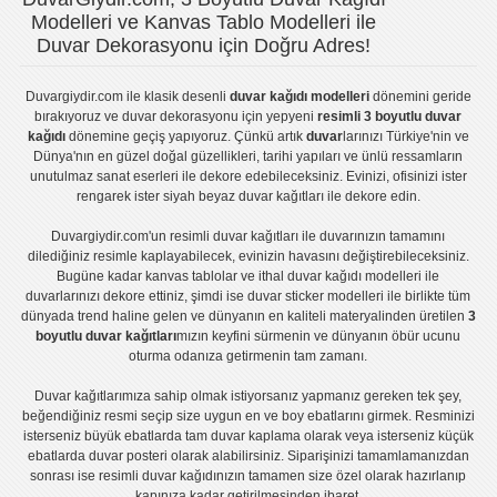
Modelleri ve Kanvas Tablo Modelleri ile
Duvar Dekorasyonu için Doğru Adres!
Duvargiydir.com
ile klasik desenli
duvar kağıdı modelleri
dönemini geride
bırakıyoruz ve
duvar dekorasyonu
için yepyeni
resimli 3 boyutlu duvar
kağıdı
dönemine geçiş yapıyoruz. Çünkü artık
duvar
larınızı Türkiye'nin ve
Dünya'nın en güzel doğal güzellikleri, tarihi yapıları ve ünlü ressamların
unutulmaz sanat eserleri ile dekore edebileceksiniz. Evinizi, ofisinizi ister
rengarek ister
siyah beyaz duvar kağıtları
ile dekore edin.
Duvargiydir.com'un
resimli duvar kağıtları
ile duvarınızın tamamını
dilediğiniz resimle kaplayabilecek, evinizin havasını değiştirebileceksiniz.
Bugüne kadar
kanvas tablo
lar ve
ithal duvar kağıdı modelleri
ile
duvarlarınızı dekore ettiniz, şimdi ise
duvar sticker
modelleri ile birlikte tüm
dünyada trend haline gelen ve dünyanın en kaliteli materyalinden üretilen
3
boyutlu duvar kağıtları
mızın keyfini sürmenin ve dünyanın öbür ucunu
oturma odanıza getirmenin tam zamanı.
Duvar kağıtlarımıza sahip olmak istiyorsanız
yapmanız gereken tek şey,
beğendiğiniz resmi seçip size uygun en ve boy ebatlarını girmek. Resminizi
isterseniz büyük ebatlarda tam
duvar kaplama
olarak veya isterseniz küçük
ebatlarda
duvar posteri
olarak alabilirsiniz. Siparişinizi tamamlamanızdan
sonrası ise
resimli duvar kağıdı
nızın tamamen size özel olarak hazırlanıp
kapınıza kadar getirilmesinden ibaret.