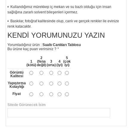
• Kullandığımız mürekkep iç mekan ve su bazlı olduğu için insan
sağlığına zararlı solvent bileşenleri içermez.
• Baskılar, fotoğraf kalitesinde olup, canlı ve gerçek renkler ile evinize
renk katacaktır.
KENDI YORUMUNUZU YAZIN
"
Yorumladığınız ürün :
Sualtı Canlıları Tablosu
Bu ürüne kaç puan verirsiniz ?
*
2
5
1
(fena
3
4
(çok
(kötü)
değil)
(orta)
(iyi)
iyi)
Görüntü
Kalitesi
Yapıştırma
Kolaylığı
Fiyat
Sitede Görünecek İsim
*
Yorumunuzun Başlığı
*