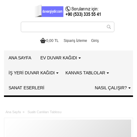
0,00 TL
Sipariş İzleme
Giriş
ANA SAYFA
EV DUVAR KAĞIDI
İŞ YERİ DUVAR KAĞIDI
KANVAS TABLOLAR
SANAT ESERLERI
NASIL ÇALIŞIR?
Ana Sayfa
»
Sualtı Canlıları Tablosu