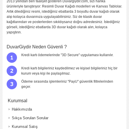
2013 yılından beri faaliyet gösteren Duvargiydir.com, sizi harika
ürünleriyle tanıştırıyor: Resimli Duvar Kağıdı modelleri ve Kanvas Tablolar.
Artık dilediğiniz resmi, istediğiniz ebatlarda 3 boyutlu duvar kağıdı olarak
alıp kolayca duvarınıza uygulayabilirsiniz. Siz de klasik duvar
kağıtlarından ve posterlerden sıkıldıysanız doğru adrestesiniz. İstediğiniz
görseli, istediğiniz ebatlarda 3D duvar kağıdı olarak alın, kolayca
yapıştırın.
DuvarGiydir Neden Güvenli ?
Kredi kartı ödemelerinde "3D Secure" uygulaması kullanılır.
Kredi kartı bilgileriniz kaydedilmez ve kişisel bilgileriniz hiç bir
kurum veya kişi ile paylaşılmaz.
Ödeme sırasında işlemleriniz "PayU" güvenlik filtrelerinden
geçer.
Kurumsal
Hakkımızda
Sıkça Sorulan Sorular
Kurumsal Satış