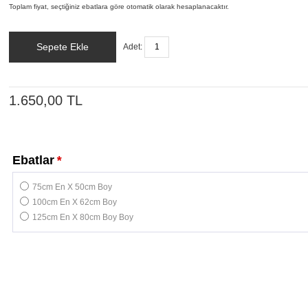
Toplam fiyat, seçtiğiniz ebatlara göre otomatik olarak hesaplanacaktır.
Sepete Ekle
Adet:
1.650,00 TL
Ebatlar
*
75cm En X 50cm Boy
100cm En X 62cm Boy
125cm En X 80cm Boy Boy