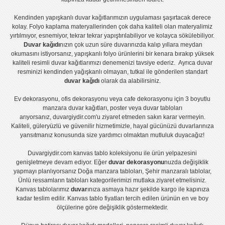
Kendinden yapışkanlı
duvar kağıtlarımızın uygulaması
şaşırtacak derece
kolay.
Folyo kaplama
materyallerinden çok daha kaliteli olan
materyalimiz
yırtılmıyor, esnemiyor, tekrar tekrar yapıştırılabiliyor ve kolayca sökülebiliyor.
Duvar kağıdı
nızın çok uzun süre duvarınızda kalıp yıllara meydan
okumasını istiyorsanız,
yapışkanlı folyo
ürünlerini bir kenara bırakıp yüksek
kaliteli
resimli duvar kağıtlarımız
ı denemenizi tavsiye ederiz. Ayrıca duvar
resminizi kendinden yağışkanlı olmayan, tutkal ile gönderilen standart
duvar kağıdı
olarak da alabilirsiniz.
Ev dekorasyonu
,
ofis dekorasyonu
veya
cafe dekorasyonu
için
3 boyutlu
manzara duvar kağıtları
,
poster
veya
duvar tabloları
arıyorsanız, duvargiydir.com'u ziyaret etmeden sakın karar vermeyin.
Kaliteli, güleryüzlü ve güvenilir hizmetimizle, hayal gücünüzü duvarlarınıza
yansıtmanız konusunda size yardımcı olmaktan mutluluk duyacağız!
Duvargiydir.com
kanvas tablo
koleksiyonu ile ürün yelpazesini
genişletmeye devam ediyor. Eğer
duvar dekorasyonu
nuzda değişiklik
yapmayı planlıyorsanız
Doğa manzara tabloları
,
Şehir manzaralı tablolar
,
Ünlü ressamların tabloları
kategorilerimizi mutlaka ziyaret etmelisiniz.
Kanvas tablolar
ımız
duvar
ınıza asmaya hazır şekilde kargo ile kapınıza
kadar teslim edilir.
Kanvas tablo fiyatları
tercih edilen ürünün en ve boy
ölçülerine göre değişiklik göstermektedir.