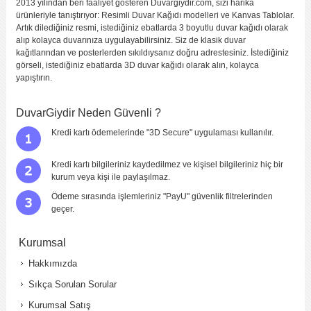
2013 yılından beri faaliyet gösteren Duvargiydir.com, sizi harika
ürünleriyle tanıştırıyor: Resimli Duvar Kağıdı modelleri ve Kanvas Tablolar.
Artık dilediğiniz resmi, istediğiniz ebatlarda 3 boyutlu duvar kağıdı olarak
alıp kolayca duvarınıza uygulayabilirsiniz. Siz de klasik duvar
kağıtlarından ve posterlerden sıkıldıysanız doğru adrestesiniz. İstediğiniz
görseli, istediğiniz ebatlarda 3D duvar kağıdı olarak alın, kolayca
yapıştırın.
DuvarGiydir Neden Güvenli ?
Kredi kartı ödemelerinde "3D Secure" uygulaması kullanılır.
Kredi kartı bilgileriniz kaydedilmez ve kişisel bilgileriniz hiç bir
kurum veya kişi ile paylaşılmaz.
Ödeme sırasında işlemleriniz "PayU" güvenlik filtrelerinden
geçer.
Kurumsal
Hakkımızda
Sıkça Sorulan Sorular
Kurumsal Satış