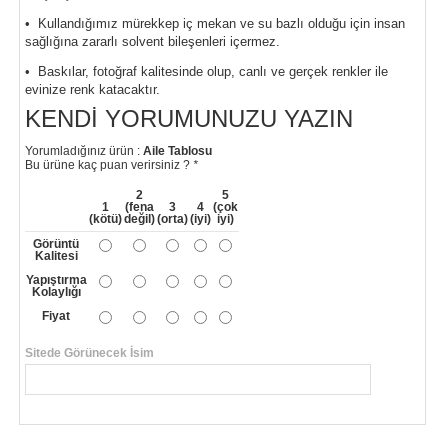
• Kullandığımız mürekkep iç mekan ve su bazlı olduğu için insan
sağlığına zararlı solvent bileşenleri içermez.
• Baskılar, fotoğraf kalitesinde olup, canlı ve gerçek renkler ile
evinize renk katacaktır.
KENDI YORUMUNUZU YAZIN
Yorumladığınız ürün :
Aile Tablosu
Bu ürüne kaç puan verirsiniz ?
*
2
5
1
(fena
3
4
(çok
(kötü)
değil)
(orta)
(iyi)
iyi)
Görüntü
Kalitesi
Yapıştırma
Kolaylığı
Fiyat
Sitede Görünecek İsim
*
Yorumunuzun Başlığı
*