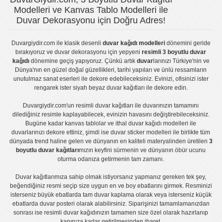
Modelleri ve Kanvas Tablo Modelleri ile
Duvar Dekorasyonu için Doğru Adres!
Duvargiydir.com
ile klasik desenli
duvar kağıdı modelleri
dönemini geride
bırakıyoruz ve
duvar dekorasyonu
için yepyeni
resimli 3 boyutlu duvar
kağıdı
dönemine geçiş yapıyoruz. Çünkü artık
duvar
larınızı Türkiye'nin ve
Dünya'nın en güzel doğal güzellikleri, tarihi yapıları ve ünlü ressamların
unutulmaz sanat eserleri ile dekore edebileceksiniz. Evinizi, ofisinizi ister
rengarek ister
siyah beyaz duvar kağıtları
ile dekore edin.
Duvargiydir.com'un
resimli duvar kağıtları
ile duvarınızın tamamını
dilediğiniz resimle kaplayabilecek, evinizin havasını değiştirebileceksiniz.
Bugüne kadar
kanvas tablo
lar ve
ithal duvar kağıdı modelleri
ile
duvarlarınızı dekore ettiniz, şimdi ise
duvar sticker
modelleri ile birlikte tüm
dünyada trend haline gelen ve dünyanın en kaliteli materyalinden üretilen
3
boyutlu duvar kağıtları
mızın keyfini sürmenin ve dünyanın öbür ucunu
oturma odanıza getirmenin tam zamanı.
Duvar kağıtlarımıza sahip olmak istiyorsanız
yapmanız gereken tek şey,
beğendiğiniz resmi seçip size uygun en ve boy ebatlarını girmek. Resminizi
isterseniz büyük ebatlarda tam
duvar kaplama
olarak veya isterseniz küçük
ebatlarda
duvar posteri
olarak alabilirsiniz. Siparişinizi tamamlamanızdan
sonrası ise
resimli duvar kağıdı
nızın tamamen size özel olarak hazırlanıp
kapınıza kadar getirilmesinden ibaret.