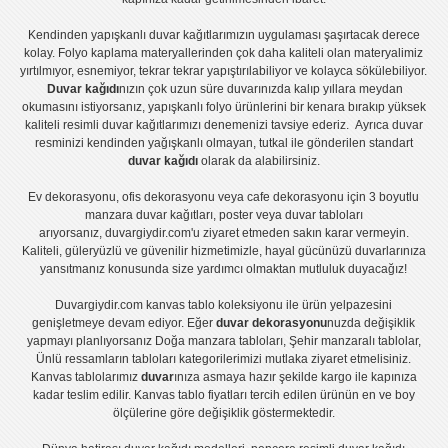
Kendinden yapışkanlı
duvar kağıtlarımızın uygulaması
şaşırtacak derece
kolay.
Folyo kaplama
materyallerinden çok daha kaliteli olan
materyalimiz
yırtılmıyor, esnemiyor, tekrar tekrar yapıştırılabiliyor ve kolayca sökülebiliyor.
Duvar kağıdı
nızın çok uzun süre duvarınızda kalıp yıllara meydan
okumasını istiyorsanız,
yapışkanlı folyo
ürünlerini bir kenara bırakıp yüksek
kaliteli
resimli duvar kağıtlarımız
ı denemenizi tavsiye ederiz. Ayrıca duvar
resminizi kendinden yağışkanlı olmayan, tutkal ile gönderilen standart
duvar kağıdı
olarak da alabilirsiniz.
Ev dekorasyonu
,
ofis dekorasyonu
veya
cafe dekorasyonu
için
3 boyutlu
manzara duvar kağıtları
,
poster
veya
duvar tabloları
arıyorsanız, duvargiydir.com'u ziyaret etmeden sakın karar vermeyin.
Kaliteli, güleryüzlü ve güvenilir hizmetimizle, hayal gücünüzü duvarlarınıza
yansıtmanız konusunda size yardımcı olmaktan mutluluk duyacağız!
Duvargiydir.com
kanvas tablo
koleksiyonu ile ürün yelpazesini
genişletmeye devam ediyor. Eğer
duvar dekorasyonu
nuzda değişiklik
yapmayı planlıyorsanız
Doğa manzara tabloları
,
Şehir manzaralı tablolar
,
Ünlü ressamların tabloları
kategorilerimizi mutlaka ziyaret etmelisiniz.
Kanvas tablolar
ımız
duvar
ınıza asmaya hazır şekilde kargo ile kapınıza
kadar teslim edilir.
Kanvas tablo fiyatları
tercih edilen ürünün en ve boy
ölçülerine göre değişiklik göstermektedir.