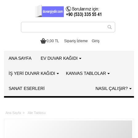
0,00 TL
Sipariş İzleme
Giriş
ANA SAYFA
EV DUVAR KAĞIDI
İŞ YERİ DUVAR KAĞIDI
KANVAS TABLOLAR
SANAT ESERLERI
NASIL ÇALIŞIR?
Ana Sayfa
»
Aile Tablosu