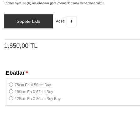
Toplam fiyat, seçtiğiniz ebatlara göre otomatik olarak hesaplanacaktır.
Sepete Ekle
Adet:
1.650,00 TL
Ebatlar
*
75cm En X 50cm Boy
100cm En X 62cm Boy
125cm En X 80cm Boy Boy