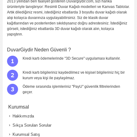
2013 yılından beri faaliyet gösteren Duvargiydir.com, sizi harika
ürünleriyle tanıştırıyor: Resimli Duvar Kağıdı modelleri ve Kanvas Tablolar.
Artık dilediğiniz resmi, istediğiniz ebatlarda 3 boyutlu duvar kağıdı olarak
alıp kolayca duvarınıza uygulayabilirsiniz. Siz de klasik duvar
kağıtlarından ve posterlerden sıkıldıysanız doğru adrestesiniz. İstediğiniz
görseli, istediğiniz ebatlarda 3D duvar kağıdı olarak alın, kolayca
yapıştırın.
DuvarGiydir Neden Güvenli ?
Kredi kartı ödemelerinde "3D Secure" uygulaması kullanılır.
Kredi kartı bilgileriniz kaydedilmez ve kişisel bilgileriniz hiç bir
kurum veya kişi ile paylaşılmaz.
Ödeme sırasında işlemleriniz "PayU" güvenlik filtrelerinden
geçer.
Kurumsal
Hakkımızda
Sıkça Sorulan Sorular
Kurumsal Satış