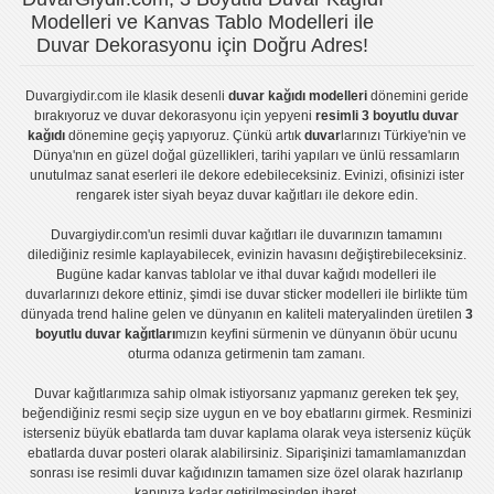
Modelleri ve Kanvas Tablo Modelleri ile
Duvar Dekorasyonu için Doğru Adres!
Duvargiydir.com
ile klasik desenli
duvar kağıdı modelleri
dönemini geride
bırakıyoruz ve
duvar dekorasyonu
için yepyeni
resimli 3 boyutlu duvar
kağıdı
dönemine geçiş yapıyoruz. Çünkü artık
duvar
larınızı Türkiye'nin ve
Dünya'nın en güzel doğal güzellikleri, tarihi yapıları ve ünlü ressamların
unutulmaz sanat eserleri ile dekore edebileceksiniz. Evinizi, ofisinizi ister
rengarek ister
siyah beyaz duvar kağıtları
ile dekore edin.
Duvargiydir.com'un
resimli duvar kağıtları
ile duvarınızın tamamını
dilediğiniz resimle kaplayabilecek, evinizin havasını değiştirebileceksiniz.
Bugüne kadar
kanvas tablo
lar ve
ithal duvar kağıdı modelleri
ile
duvarlarınızı dekore ettiniz, şimdi ise
duvar sticker
modelleri ile birlikte tüm
dünyada trend haline gelen ve dünyanın en kaliteli materyalinden üretilen
3
boyutlu duvar kağıtları
mızın keyfini sürmenin ve dünyanın öbür ucunu
oturma odanıza getirmenin tam zamanı.
Duvar kağıtlarımıza sahip olmak istiyorsanız
yapmanız gereken tek şey,
beğendiğiniz resmi seçip size uygun en ve boy ebatlarını girmek. Resminizi
isterseniz büyük ebatlarda tam
duvar kaplama
olarak veya isterseniz küçük
ebatlarda
duvar posteri
olarak alabilirsiniz. Siparişinizi tamamlamanızdan
sonrası ise
resimli duvar kağıdı
nızın tamamen size özel olarak hazırlanıp
kapınıza kadar getirilmesinden ibaret.