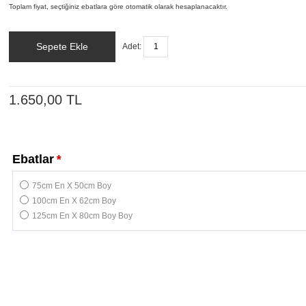
Toplam fiyat, seçtiğiniz ebatlara göre otomatik olarak hesaplanacaktır.
Sepete Ekle
Adet:
1.650,00 TL
Ebatlar
*
75cm En X 50cm Boy
100cm En X 62cm Boy
125cm En X 80cm Boy Boy