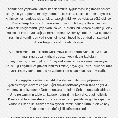
Kendinden yapışkanlı
duvar kağıtlarımızın uygulaması
şaşırtacak derece
kolay.
Folyo kaplama
materyallerinden çok daha kaliteli olan
materyalimiz
yırtılmıyor, esnemiyor, tekrar tekrar yapıştırılabiliyor ve kolayca sökülebiliyor.
Duvar kağıdı
nızın çok uzun süre duvarınızda kalıp yıllara meydan
okumasını istiyorsanız,
yapışkanlı folyo
ürünlerini bir kenara bırakıp yüksek
kaliteli
resimli duvar kağıtlarımız
ı denemenizi tavsiye ederiz. Ayrıca duvar
resminizi kendinden yağışkanlı olmayan, tutkal ile gönderilen standart
duvar kağıdı
olarak da alabilirsiniz.
Ev dekorasyonu
,
ofis dekorasyonu
veya
cafe dekorasyonu
için
3 boyutlu
manzara duvar kağıtları
,
poster
veya
duvar tabloları
arıyorsanız, duvargiydir.com'u ziyaret etmeden sakın karar vermeyin.
Kaliteli, güleryüzlü ve güvenilir hizmetimizle, hayal gücünüzü duvarlarınıza
yansıtmanız konusunda size yardımcı olmaktan mutluluk duyacağız!
Duvargiydir.com
kanvas tablo
koleksiyonu ile ürün yelpazesini
genişletmeye devam ediyor. Eğer
duvar dekorasyonu
nuzda değişiklik
yapmayı planlıyorsanız
Doğa manzara tabloları
,
Şehir manzaralı tablolar
,
Ünlü ressamların tabloları
kategorilerimizi mutlaka ziyaret etmelisiniz.
Kanvas tablolar
ımız
duvar
ınıza asmaya hazır şekilde kargo ile kapınıza
kadar teslim edilir.
Kanvas tablo fiyatları
tercih edilen ürünün en ve boy
ölçülerine göre değişiklik göstermektedir.