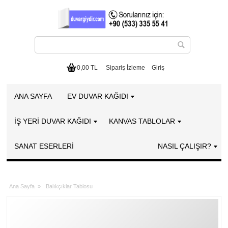
0,00 TL
Sipariş İzleme
Giriş
ANA SAYFA
EV DUVAR KAĞIDI
İŞ YERİ DUVAR KAĞIDI
KANVAS TABLOLAR
SANAT ESERLERI
NASIL ÇALIŞIR?
Ana Sayfa
»
Balıkçıklar Tablosu