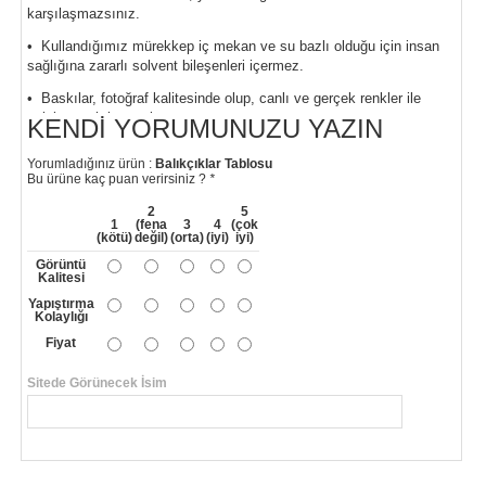
karşılaşmazsınız.
• Kullandığımız mürekkep iç mekan ve su bazlı olduğu için insan
sağlığına zararlı solvent bileşenleri içermez.
• Baskılar, fotoğraf kalitesinde olup, canlı ve gerçek renkler ile
evinize renk katacaktır.
KENDI YORUMUNUZU YAZIN
Yorumladığınız ürün :
Balıkçıklar Tablosu
Bu ürüne kaç puan verirsiniz ?
*
2
5
1
(fena
3
4
(çok
(kötü)
değil)
(orta)
(iyi)
iyi)
Görüntü
Kalitesi
Yapıştırma
Kolaylığı
Fiyat
Sitede Görünecek İsim
*
Yorumunuzun Başlığı
*