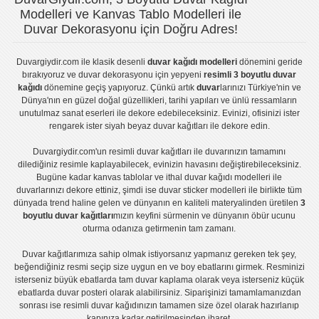
Modelleri ve Kanvas Tablo Modelleri ile
Duvar Dekorasyonu için Doğru Adres!
Duvargiydir.com
ile klasik desenli
duvar kağıdı modelleri
dönemini geride
bırakıyoruz ve
duvar dekorasyonu
için yepyeni
resimli 3 boyutlu duvar
kağıdı
dönemine geçiş yapıyoruz. Çünkü artık
duvar
larınızı Türkiye'nin ve
Dünya'nın en güzel doğal güzellikleri, tarihi yapıları ve ünlü ressamların
unutulmaz sanat eserleri ile dekore edebileceksiniz. Evinizi, ofisinizi ister
rengarek ister
siyah beyaz duvar kağıtları
ile dekore edin.
Duvargiydir.com'un
resimli duvar kağıtları
ile duvarınızın tamamını
dilediğiniz resimle kaplayabilecek, evinizin havasını değiştirebileceksiniz.
Bugüne kadar
kanvas tablo
lar ve
ithal duvar kağıdı modelleri
ile
duvarlarınızı dekore ettiniz, şimdi ise
duvar sticker
modelleri ile birlikte tüm
dünyada trend haline gelen ve dünyanın en kaliteli materyalinden üretilen
3
boyutlu duvar kağıtları
mızın keyfini sürmenin ve dünyanın öbür ucunu
oturma odanıza getirmenin tam zamanı.
Duvar kağıtlarımıza sahip olmak istiyorsanız
yapmanız gereken tek şey,
beğendiğiniz resmi seçip size uygun en ve boy ebatlarını girmek. Resminizi
isterseniz büyük ebatlarda tam
duvar kaplama
olarak veya isterseniz küçük
ebatlarda
duvar posteri
olarak alabilirsiniz. Siparişinizi tamamlamanızdan
sonrası ise
resimli duvar kağıdı
nızın tamamen size özel olarak hazırlanıp
kapınıza kadar getirilmesinden ibaret.