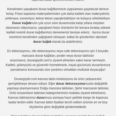
Kendinden yapışkanlı
duvar kağıtlarımızın uygulaması
şaşırtacak derece
kolay.
Folyo kaplama
materyallerinden çok daha kaliteli olan
materyalimiz
yırtılmıyor, esnemiyor, tekrar tekrar yapıştırılabiliyor ve kolayca sökülebiliyor.
Duvar kağıdı
nızın çok uzun süre duvarınızda kalıp yıllara meydan
okumasını istiyorsanız,
yapışkanlı folyo
ürünlerini bir kenara bırakıp yüksek
kaliteli
resimli duvar kağıtlarımız
ı denemenizi tavsiye ederiz. Ayrıca duvar
resminizi kendinden yağışkanlı olmayan, tutkal ile gönderilen standart
duvar kağıdı
olarak da alabilirsiniz.
Ev dekorasyonu
,
ofis dekorasyonu
veya
cafe dekorasyonu
için
3 boyutlu
manzara duvar kağıtları
,
poster
veya
duvar tabloları
arıyorsanız, duvargiydir.com'u ziyaret etmeden sakın karar vermeyin.
Kaliteli, güleryüzlü ve güvenilir hizmetimizle, hayal gücünüzü duvarlarınıza
yansıtmanız konusunda size yardımcı olmaktan mutluluk duyacağız!
Duvargiydir.com
kanvas tablo
koleksiyonu ile ürün yelpazesini
genişletmeye devam ediyor. Eğer
duvar dekorasyonu
nuzda değişiklik
yapmayı planlıyorsanız
Doğa manzara tabloları
,
Şehir manzaralı tablolar
,
Ünlü ressamların tabloları
kategorilerimizi mutlaka ziyaret etmelisiniz.
Kanvas tablolar
ımız
duvar
ınıza asmaya hazır şekilde kargo ile kapınıza
kadar teslim edilir.
Kanvas tablo fiyatları
tercih edilen ürünün en ve boy
ölçülerine göre değişiklik göstermektedir.