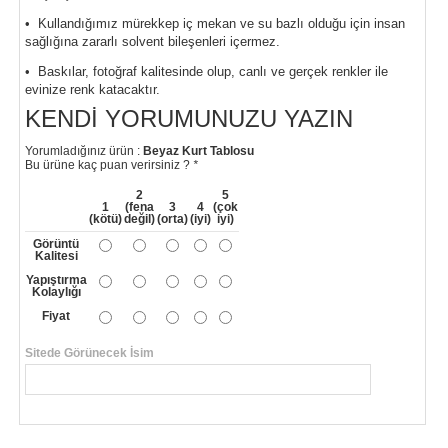
• Kullandığımız mürekkep iç mekan ve su bazlı olduğu için insan
sağlığına zararlı solvent bileşenleri içermez.
• Baskılar, fotoğraf kalitesinde olup, canlı ve gerçek renkler ile
evinize renk katacaktır.
KENDI YORUMUNUZU YAZIN
Yorumladığınız ürün :
Beyaz Kurt Tablosu
Bu ürüne kaç puan verirsiniz ?
*
2
5
1
(fena
3
4
(çok
(kötü)
değil)
(orta)
(iyi)
iyi)
Görüntü
Kalitesi
Yapıştırma
Kolaylığı
Fiyat
Sitede Görünecek İsim
*
Yorumunuzun Başlığı
*