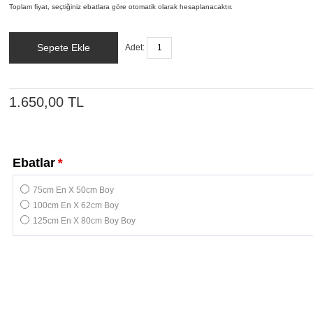
Toplam fiyat, seçtiğiniz ebatlara göre otomatik olarak hesaplanacaktır.
Sepete Ekle
Adet:
1.650,00 TL
Ebatlar
*
75cm En X 50cm Boy
100cm En X 62cm Boy
125cm En X 80cm Boy Boy