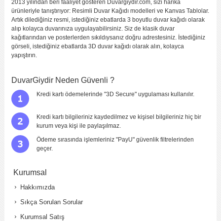
2013 yılından beri faaliyet gösteren Duvargiydir.com, sizi harika
ürünleriyle tanıştırıyor: Resimli Duvar Kağıdı modelleri ve Kanvas Tablolar.
Artık dilediğiniz resmi, istediğiniz ebatlarda 3 boyutlu duvar kağıdı olarak
alıp kolayca duvarınıza uygulayabilirsiniz. Siz de klasik duvar
kağıtlarından ve posterlerden sıkıldıysanız doğru adrestesiniz. İstediğiniz
görseli, istediğiniz ebatlarda 3D duvar kağıdı olarak alın, kolayca
yapıştırın.
DuvarGiydir Neden Güvenli ?
Kredi kartı ödemelerinde "3D Secure" uygulaması kullanılır.
Kredi kartı bilgileriniz kaydedilmez ve kişisel bilgileriniz hiç bir
kurum veya kişi ile paylaşılmaz.
Ödeme sırasında işlemleriniz "PayU" güvenlik filtrelerinden
geçer.
Kurumsal
Hakkımızda
Sıkça Sorulan Sorular
Kurumsal Satış