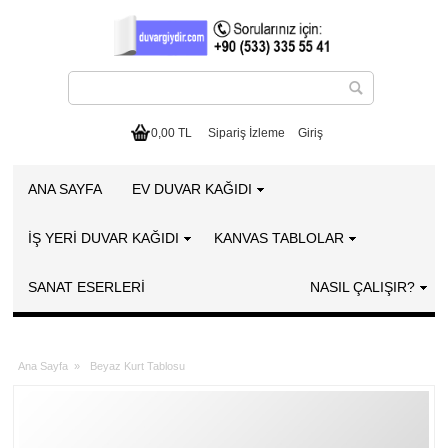
0,00 TL
Sipariş İzleme
Giriş
ANA SAYFA
EV DUVAR KAĞIDI
İŞ YERİ DUVAR KAĞIDI
KANVAS TABLOLAR
SANAT ESERLERI
NASIL ÇALIŞIR?
Ana Sayfa
»
Beyaz Kurt Tablosu