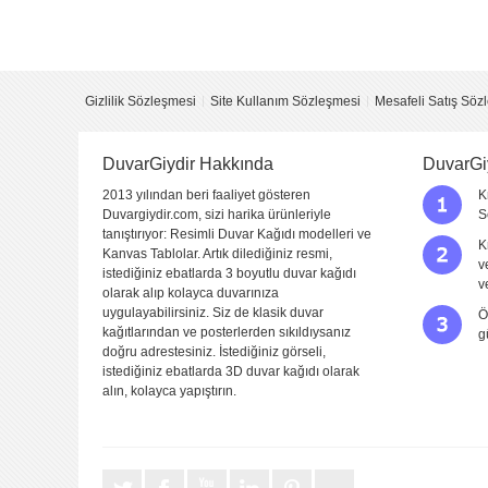
Yorumu Gönder
Gizlilik Sözleşmesi
Site Kullanım Sözleşmesi
Mesafeli Satış Söz
DuvarGiydir Hakkında
DuvarGi
2013 yılından beri faaliyet gösteren
K
Duvargiydir.com, sizi harika ürünleriyle
S
tanıştırıyor: Resimli Duvar Kağıdı modelleri ve
K
Kanvas Tablolar. Artık dilediğiniz resmi,
v
istediğiniz ebatlarda 3 boyutlu duvar kağıdı
v
olarak alıp kolayca duvarınıza
uygulayabilirsiniz. Siz de klasik duvar
Ö
kağıtlarından ve posterlerden sıkıldıysanız
g
doğru adrestesiniz. İstediğiniz görseli,
istediğiniz ebatlarda 3D duvar kağıdı olarak
alın, kolayca yapıştırın.