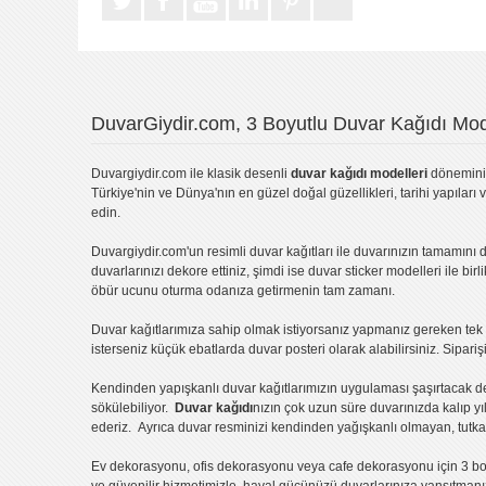
DuvarGiydir.com, 3 Boyutlu Duvar Kağıdı Mode
Duvargiydir.com
ile klasik desenli
duvar kağıdı modelleri
dönemini 
Türkiye'nin ve Dünya'nın en güzel doğal güzellikleri, tarihi yapıları 
edin.
Duvargiydir.com'un
resimli duvar kağıtları
ile duvarınızın tamamını d
duvarlarınızı dekore ettiniz, şimdi ise
duvar sticker
modelleri ile bir
öbür ucunu oturma odanıza getirmenin tam zamanı.
Duvar kağıtlarımıza sahip olmak istiyorsanız
yapmanız gereken tek ş
isterseniz küçük ebatlarda
duvar posteri
olarak alabilirsiniz. Sipar
Kendinden yapışkanlı
duvar kağıtlarımızın uygulaması
şaşırtacak d
sökülebiliyor.
Duvar kağıdı
nızın çok uzun süre duvarınızda kalıp y
ederiz. Ayrıca duvar resminizi kendinden yağışkanlı olmayan, tutka
Ev dekorasyonu
,
ofis dekorasyonu
veya
cafe dekorasyonu
için
3 bo
ve güvenilir hizmetimizle, hayal gücünüzü duvarlarınıza yansıtman