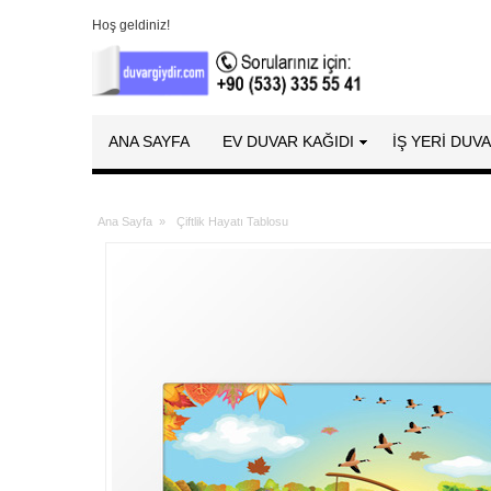
Hoş geldiniz!
ANA SAYFA
EV DUVAR KAĞIDI
İŞ YERİ DUV
Ana Sayfa
»
Çiftlik Hayatı Tablosu