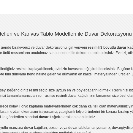
lleri ve Kanvas Tablo Modelleri ile Duvar Dekorasyonu 
geride bırakıyoruz ve
duvar dekorasyonu
için yepyeni
resimli 3 boyutlu duvar kağ
ve ünlü ressamların unutulmaz sanat eserleri ile dekore edebileceksiniz. Evinizi, ofis
ilediğiniz resimle kaplayabilecek, evinizin havasını değiştirebileceksiniz. Bugüne 
likte tüm dünyada trend haline gelen ve dünyanın en kaliteli materyalinden üretilen
ey, beğendiğiniz resmi seçip size uygun en ve boy ebatlarını girmek. Resminizi is
işinizi tamamlamanızdan sonrası ise
resimli duvar kağıdı
nızın tamamen size özel olar
erece kolay.
Folyo kaplama
materyallerinden çok daha kaliteli olan
materyalimiz
yır
ıllara meydan okumasını istiyorsanız,
yapışkanlı folyo
ürünlerini bir kenara bırakıp y
l ile gönderilen standart
duvar kağıdı
olarak da alabilirsiniz.
yutlu manzara duvar kağıtları
,
poster
veya
duvar tabloları
arıyorsanız, duvargiydir.c
ız konusunda size yardımcı olmaktan mutluluk duyacağız!