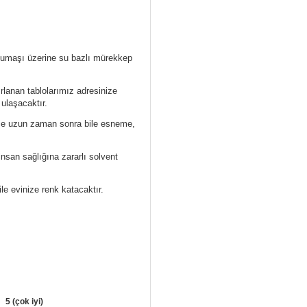
 kumaşı üzerine su bazlı mürekkep
ırlanan tablolarımız
adresinize
 ulaşacaktır.
ece uzun zaman sonra bile esneme,
nsan sağlığına zararlı solvent
ile evinize renk katacaktır.
5 (çok iyi)