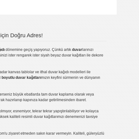
için Doğru Adres!
ıdı
dönemine geçiş yapıyoruz. Çünkü artık
duvar
larınızı
inizi ister rengarek ister
siyah beyaz duvar kağıtları
ile dekore
kadar
kanvas tablo
lar ve
ithal duvar kağıdı modelleri
ile
3 boyutlu duvar kağıtları
mızın keyfini sürmenin ve dünyanın
terseniz büyük ebatlarda tam
duvar kaplama
olarak veya
ak hazırlanıp kapınıza kadar getirilmesinden ibaret.
tılmıyor, esnemiyor, tekrar tekrar yapıştırılabiliyor ve kolayca
üksek kaliteli
resimli duvar kağıtlarımız
ı denemenizi tavsiye
om'u ziyaret etmeden sakın karar vermeyin. Kaliteli, güleryüzlü