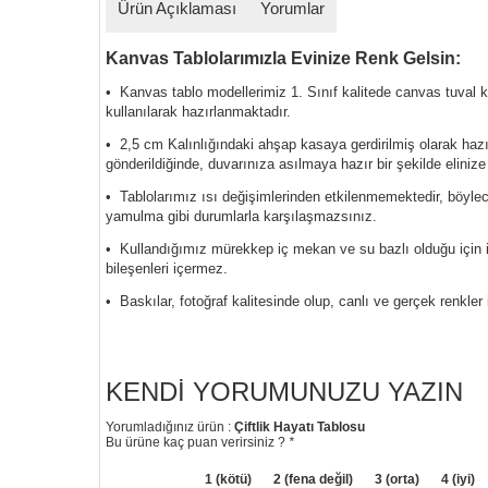
Ürün Açıklaması
Yorumlar
Kanvas Tablolarımızla Evinize Renk Gelsin:
• Kanvas tablo modellerimiz 1. Sınıf kalitede canvas tuval
kullanılarak hazırlanmaktadır.
• 2,5 cm Kalınlığındaki ahşap kasaya gerdirilmiş olarak haz
gönderildiğinde, duvarınıza asılmaya hazır bir şekilde elinize
• Tablolarımız ısı değişimlerinden etkilenmemektedir, böyl
yamulma gibi durumlarla karşılaşmazsınız.
• Kullandığımız mürekkep iç mekan ve su bazlı olduğu için i
bileşenleri içermez.
• Baskılar, fotoğraf kalitesinde olup, canlı ve gerçek renkler 
KENDI YORUMUNUZU YAZIN
Yorumladığınız ürün :
Çiftlik Hayatı Tablosu
Bu ürüne kaç puan verirsiniz ?
*
1 (kötü)
2 (fena değil)
3 (orta)
4 (iyi)