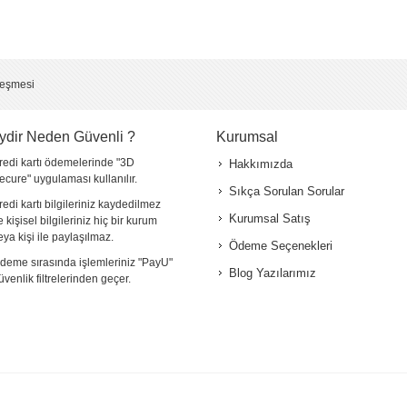
leşmesi
ydir Neden Güvenli ?
Kurumsal
redi kartı ödemelerinde "3D
Hakkımızda
ecure" uygulaması kullanılır.
Sıkça Sorulan Sorular
redi kartı bilgileriniz kaydedilmez
Kurumsal Satış
e kişisel bilgileriniz hiç bir kurum
eya kişi ile paylaşılmaz.
Ödeme Seçenekleri
deme sırasında işlemleriniz "PayU"
Blog Yazılarımız
üvenlik filtrelerinden geçer.