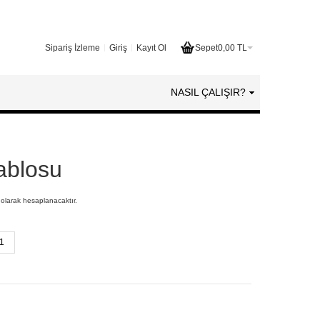
Sipariş İzleme
Giriş
Kayıt Ol
Sepet
0,00 TL
NASIL ÇALIŞIR?
Tablosu
 olarak hesaplanacaktır.