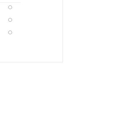
*
*
*