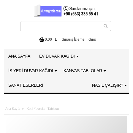
0,00 TL
Sipariş İzleme
Giriş
ANA SAYFA
EV DUVAR KAĞIDI
İŞ YERİ DUVAR KAĞIDI
KANVAS TABLOLAR
SANAT ESERLERI
NASIL ÇALIŞIR?
Ana Sayfa
»
Kedi Yavruları Tablosu