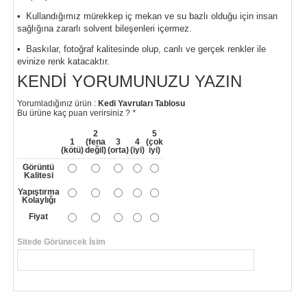
• Kullandığımız mürekkep iç mekan ve su bazlı olduğu için insan
sağlığına zararlı solvent bileşenleri içermez.
• Baskılar, fotoğraf kalitesinde olup, canlı ve gerçek renkler ile
evinize renk katacaktır.
KENDI YORUMUNUZU YAZIN
Yorumladığınız ürün :
Kedi Yavruları Tablosu
Bu ürüne kaç puan verirsiniz ?
*
2
5
1
(fena
3
4
(çok
(kötü)
değil)
(orta)
(iyi)
iyi)
Görüntü
Kalitesi
Yapıştırma
Kolaylığı
Fiyat
Sitede Görünecek İsim
*
Yorumunuzun Başlığı
*