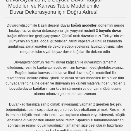
Modelleri ve Kanvas Tablo Modelleri ile
Duvar Dekorasyonu için Doğru Adres!
Duvargiydir.com
ile klasik desenli
duvar kağıdı modelleri
dönemini geride
bırakıyoruz ve
duvar dekorasyonu
için yepyeni
resimli 3 boyutlu duvar
kağıdı
dönemine geçiş yapıyoruz. Çünkü artık
duvar
larınızı Türkiye'nin ve
Dünya'nın en güzel doğal güzellikleri, tarihi yapıları ve ünlü ressamların
unutulmaz sanat eserleri ile dekore edebileceksiniz. Evinizi, ofisinizi ister
rengarek ister
siyah beyaz duvar kağıtları
ile dekore edin.
Duvargiydir.com'un
resimli duvar kağıtları
ile duvarınızın tamamını
dilediğiniz resimle kaplayabilecek, evinizin havasını değiştirebileceksiniz.
Bugüne kadar
kanvas tablo
lar ve
ithal duvar kağıdı modelleri
ile
duvarlarınızı dekore ettiniz, şimdi ise
duvar sticker
modelleri ile birlikte tüm
dünyada trend haline gelen ve dünyanın en kaliteli materyalinden üretilen
3
boyutlu duvar kağıtları
mızın keyfini sürmenin ve dünyanın öbür ucunu
oturma odanıza getirmenin tam zamanı.
Duvar kağıtlarımıza sahip olmak istiyorsanız
yapmanız gereken tek şey,
beğendiğiniz resmi seçip size uygun en ve boy ebatlarını girmek. Resminizi
isterseniz büyük ebatlarda tam
duvar kaplama
olarak veya isterseniz küçük
ebatlarda
duvar posteri
olarak alabilirsiniz. Siparişinizi tamamlamanızdan
sonrası ise
resimli duvar kağıdı
nızın tamamen size özel olarak hazırlanıp
kapınıza kadar getirilmesinden ibaret.