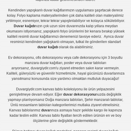
Kendinden yapışkanlı
duvar kağıtlarımızın uygulaması
şaşırtacak derece
kolay.
Folyo kaplama
materyallerinden çok daha kaliteli olan
materyalimiz
yırtılmıyor, esnemiyor, tekrar tekrar yapıştırılabiliyor ve kolayca sökülebiliyor.
Duvar kağıdı
nızın çok uzun süre duvarınızda kalıp yıllara meydan
okumasını istiyorsanız,
yapışkanlı folyo
ürünlerini bir kenara bırakıp yüksek
kaliteli
resimli duvar kağıtlarımız
ı denemenizi tavsiye ederiz. Ayrıca duvar
resminizi kendinden yağışkanlı olmayan, tutkal ile gönderilen standart
duvar kağıdı
olarak da alabilirsiniz.
Ev dekorasyonu
,
ofis dekorasyonu
veya
cafe dekorasyonu
için
3 boyutlu
manzara duvar kağıtları
,
poster
veya
duvar tabloları
arıyorsanız, duvargiydir.com'u ziyaret etmeden sakın karar vermeyin.
Kaliteli, güleryüzlü ve güvenilir hizmetimizle, hayal gücünüzü duvarlarınıza
yansıtmanız konusunda size yardımcı olmaktan mutluluk duyacağız!
Duvargiydir.com
kanvas tablo
koleksiyonu ile ürün yelpazesini
genişletmeye devam ediyor. Eğer
duvar dekorasyonu
nuzda değişiklik
yapmayı planlıyorsanız
Doğa manzara tabloları
,
Şehir manzaralı tablolar
,
Ünlü ressamların tabloları
kategorilerimizi mutlaka ziyaret etmelisiniz.
Kanvas tablolar
ımız
duvar
ınıza asmaya hazır şekilde kargo ile kapınıza
kadar teslim edilir.
Kanvas tablo fiyatları
tercih edilen ürünün en ve boy
ölçülerine göre değişiklik göstermektedir.