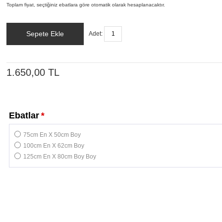
Toplam fiyat, seçtiğiniz ebatlara göre otomatik olarak hesaplanacaktır.
Sepete Ekle
Adet:
1.650,00 TL
Ebatlar
*
75cm En X 50cm Boy
100cm En X 62cm Boy
125cm En X 80cm Boy Boy