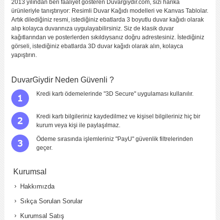
2013 yılından beri faaliyet gösteren Duvargiydir.com, sizi harika
ürünleriyle tanıştırıyor: Resimli Duvar Kağıdı modelleri ve Kanvas Tablolar.
Artık dilediğiniz resmi, istediğiniz ebatlarda 3 boyutlu duvar kağıdı olarak
alıp kolayca duvarınıza uygulayabilirsiniz. Siz de klasik duvar
kağıtlarından ve posterlerden sıkıldıysanız doğru adrestesiniz. İstediğiniz
görseli, istediğiniz ebatlarda 3D duvar kağıdı olarak alın, kolayca
yapıştırın.
DuvarGiydir Neden Güvenli ?
Kredi kartı ödemelerinde "3D Secure" uygulaması kullanılır.
Kredi kartı bilgileriniz kaydedilmez ve kişisel bilgileriniz hiç bir
kurum veya kişi ile paylaşılmaz.
Ödeme sırasında işlemleriniz "PayU" güvenlik filtrelerinden
geçer.
Kurumsal
Hakkımızda
Sıkça Sorulan Sorular
Kurumsal Satış