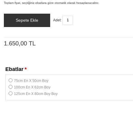
Toplam fiyat, seçtiğiniz ebatlara göre otomatik olarak hesaplanacaktır.
Sepete Ekle
Adet:
1.650,00 TL
Ebatlar
*
75cm En X 50cm Boy
100cm En X 62cm Boy
125cm En X 80cm Boy Boy