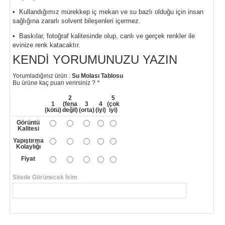
• Kullandığımız mürekkep iç mekan ve su bazlı olduğu için insan
sağlığına zararlı solvent bileşenleri içermez.
• Baskılar, fotoğraf kalitesinde olup, canlı ve gerçek renkler ile
evinize renk katacaktır.
KENDI YORUMUNUZU YAZIN
Yorumladığınız ürün :
Su Molası Tablosu
Bu ürüne kaç puan verirsiniz ?
*
2
5
1
(fena
3
4
(çok
(kötü)
değil)
(orta)
(iyi)
iyi)
Görüntü
Kalitesi
Yapıştırma
Kolaylığı
Fiyat
Sitede Görünecek İsim
*
Yorumunuzun Başlığı
*