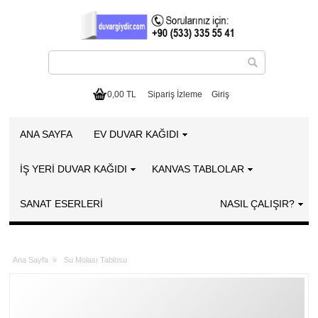
0,00 TL
Sipariş İzleme
Giriş
ANA SAYFA
EV DUVAR KAĞIDI
İŞ YERİ DUVAR KAĞIDI
KANVAS TABLOLAR
SANAT ESERLERI
NASIL ÇALIŞIR?
Ana Sayfa
»
Su Molası Tablosu