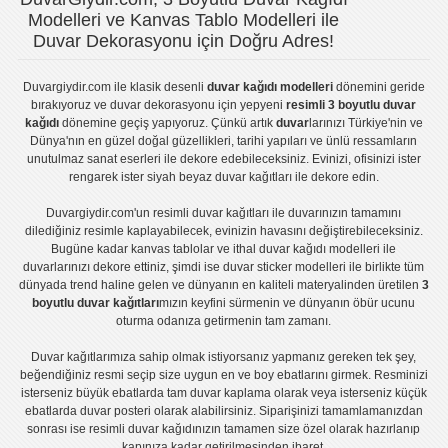
Modelleri ve Kanvas Tablo Modelleri ile
Duvar Dekorasyonu için Doğru Adres!
Duvargiydir.com
ile klasik desenli
duvar kağıdı modelleri
dönemini geride
bırakıyoruz ve
duvar dekorasyonu
için yepyeni
resimli 3 boyutlu duvar
kağıdı
dönemine geçiş yapıyoruz. Çünkü artık
duvar
larınızı Türkiye'nin ve
Dünya'nın en güzel doğal güzellikleri, tarihi yapıları ve ünlü ressamların
unutulmaz sanat eserleri ile dekore edebileceksiniz. Evinizi, ofisinizi ister
rengarek ister
siyah beyaz duvar kağıtları
ile dekore edin.
Duvargiydir.com'un
resimli duvar kağıtları
ile duvarınızın tamamını
dilediğiniz resimle kaplayabilecek, evinizin havasını değiştirebileceksiniz.
Bugüne kadar
kanvas tablo
lar ve
ithal duvar kağıdı modelleri
ile
duvarlarınızı dekore ettiniz, şimdi ise
duvar sticker
modelleri ile birlikte tüm
dünyada trend haline gelen ve dünyanın en kaliteli materyalinden üretilen
3
boyutlu duvar kağıtları
mızın keyfini sürmenin ve dünyanın öbür ucunu
oturma odanıza getirmenin tam zamanı.
Duvar kağıtlarımıza sahip olmak istiyorsanız
yapmanız gereken tek şey,
beğendiğiniz resmi seçip size uygun en ve boy ebatlarını girmek. Resminizi
isterseniz büyük ebatlarda tam
duvar kaplama
olarak veya isterseniz küçük
ebatlarda
duvar posteri
olarak alabilirsiniz. Siparişinizi tamamlamanızdan
sonrası ise
resimli duvar kağıdı
nızın tamamen size özel olarak hazırlanıp
kapınıza kadar getirilmesinden ibaret.