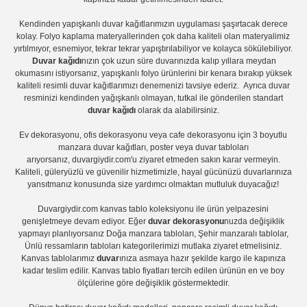
Kendinden yapışkanlı
duvar kağıtlarımızın uygulaması
şaşırtacak derece
kolay.
Folyo kaplama
materyallerinden çok daha kaliteli olan
materyalimiz
yırtılmıyor, esnemiyor, tekrar tekrar yapıştırılabiliyor ve kolayca sökülebiliyor.
Duvar kağıdı
nızın çok uzun süre duvarınızda kalıp yıllara meydan
okumasını istiyorsanız,
yapışkanlı folyo
ürünlerini bir kenara bırakıp yüksek
kaliteli
resimli duvar kağıtlarımız
ı denemenizi tavsiye ederiz. Ayrıca duvar
resminizi kendinden yağışkanlı olmayan, tutkal ile gönderilen standart
duvar kağıdı
olarak da alabilirsiniz.
Ev dekorasyonu
,
ofis dekorasyonu
veya
cafe dekorasyonu
için
3 boyutlu
manzara duvar kağıtları
,
poster
veya
duvar tabloları
arıyorsanız, duvargiydir.com'u ziyaret etmeden sakın karar vermeyin.
Kaliteli, güleryüzlü ve güvenilir hizmetimizle, hayal gücünüzü duvarlarınıza
yansıtmanız konusunda size yardımcı olmaktan mutluluk duyacağız!
Duvargiydir.com
kanvas tablo
koleksiyonu ile ürün yelpazesini
genişletmeye devam ediyor. Eğer
duvar dekorasyonu
nuzda değişiklik
yapmayı planlıyorsanız
Doğa manzara tabloları
,
Şehir manzaralı tablolar
,
Ünlü ressamların tabloları
kategorilerimizi mutlaka ziyaret etmelisiniz.
Kanvas tablolar
ımız
duvar
ınıza asmaya hazır şekilde kargo ile kapınıza
kadar teslim edilir.
Kanvas tablo fiyatları
tercih edilen ürünün en ve boy
ölçülerine göre değişiklik göstermektedir.