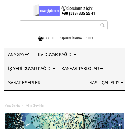
0,00 TL
Sipariş İzleme
Giriş
ANA SAYFA
EV DUVAR KAĞIDI
İŞ YERİ DUVAR KAĞIDI
KANVAS TABLOLAR
SANAT ESERLERI
NASIL ÇALIŞIR?
Ana Sayfa
»
Altın Geyikler