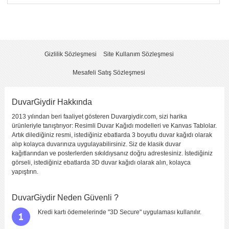
Yorum
*
Gizlilik Sözleşmesi
Site Kullanım Sözleşmesi
Mesafeli Satış Sözleşmesi
DuvarGiydir Hakkında
2013 yılından beri faaliyet gösteren Duvargiydir.com, sizi harika
Yorumu Gönder
ürünleriyle tanıştırıyor: Resimli Duvar Kağıdı modelleri ve Kanvas Tablolar.
Artık dilediğiniz resmi, istediğiniz ebatlarda 3 boyutlu duvar kağıdı olarak
alıp kolayca duvarınıza uygulayabilirsiniz. Siz de klasik duvar
kağıtlarından ve posterlerden sıkıldıysanız doğru adrestesiniz. İstediğiniz
görseli, istediğiniz ebatlarda 3D duvar kağıdı olarak alın, kolayca
yapıştırın.
DuvarGiydir Neden Güvenli ?
Kredi kartı ödemelerinde "3D Secure" uygulaması kullanılır.