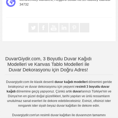
34732
DuvarGiydir.com, 3 Boyutlu Duvar Kağıdı
Modelleri ve Kanvas Tablo Modelleri ile
Duvar Dekorasyonu için Doğru Adres!
Duvargiydir.com
ile klasik desenli
duvar kağıdı modelleri
dönemini geride
bırakıyoruz ve
duvar dekorasyonu
için yepyeni
resimli 3 boyutlu duvar
kağıdı
dönemine geçiş yapıyoruz. Çünkü artık
duvar
larınızı Türkiye'nin ve
Dünya'nın en güzel doğal güzellikleri, tarihi yapıları ve ünlü ressamların
unutulmaz sanat eserleri ile dekore edebileceksiniz. Evinizi, ofisinizi ister
rengarek ister
siyah beyaz duvar kağıtları
ile dekore edin.
Duvargiydir.com'un
resimli duvar kağıtları
ile duvarınızın tamamını