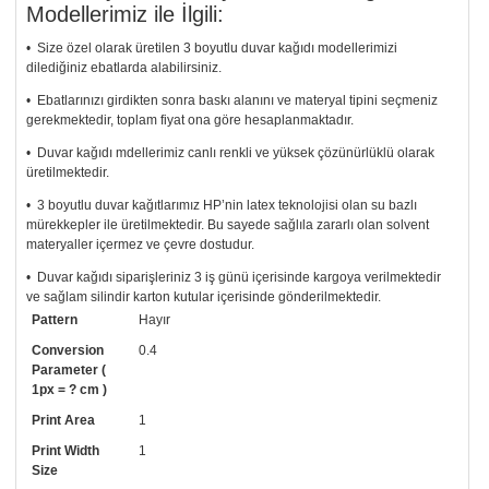
Modellerimiz ile İlgili:
• Size özel olarak üretilen 3 boyutlu duvar kağıdı modellerimizi
dilediğiniz ebatlarda alabilirsiniz.
• Ebatlarınızı girdikten sonra baskı alanını ve materyal tipini seçmeniz
gerekmektedir, toplam fiyat ona göre hesaplanmaktadır.
• Duvar kağıdı mdellerimiz canlı renkli ve yüksek çözünürlüklü olarak
üretilmektedir.
• 3 boyutlu duvar kağıtlarımız HP’nin latex teknolojisi olan su bazlı
mürekkepler ile üretilmektedir. Bu sayede sağlıla zararlı olan solvent
materyaller içermez ve çevre dostudur.
• Duvar kağıdı siparişleriniz 3 iş günü içerisinde kargoya verilmektedir
ve sağlam silindir karton kutular içerisinde gönderilmektedir.
Pattern
Hayır
• Tutkalınız, siparişiniz ile birlikte ücretsiz olarak gönderilecektir.
Uygulaması standart duvar kağıdı ile aynıdır. Siparişiniz ile birlikte
Conversion
0.4
uygulama kılavuzu da gönderilecektir.
Parameter (
1px = ? cm )
• Resimli duvar kağıdı modelinizi siyah beyaz renklerde istiyorsanız bizi
Print Area
1
arayıp talebinizi iletebilirsiniz.
Print Width
1
• Görselde düzenleme yaptırmak istiyorsanız yine bize telefon
Size
numaramızdan ulaşabilirsiniz.