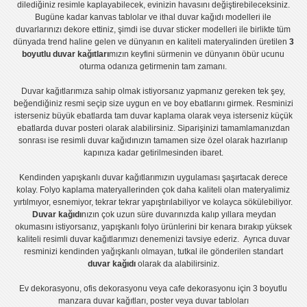
dilediğiniz resimle kaplayabilecek, evinizin havasını değiştirebileceksiniz.
Bugüne kadar
kanvas tablo
lar ve
ithal duvar kağıdı modelleri
ile
duvarlarınızı dekore ettiniz, şimdi ise
duvar sticker
modelleri ile birlikte tüm
dünyada trend haline gelen ve dünyanın en kaliteli materyalinden üretilen
3
boyutlu duvar kağıtları
mızın keyfini sürmenin ve dünyanın öbür ucunu
oturma odanıza getirmenin tam zamanı.
Duvar kağıtlarımıza sahip olmak istiyorsanız
yapmanız gereken tek şey,
beğendiğiniz resmi seçip size uygun en ve boy ebatlarını girmek. Resminizi
isterseniz büyük ebatlarda tam
duvar kaplama
olarak veya isterseniz küçük
ebatlarda
duvar posteri
olarak alabilirsiniz. Siparişinizi tamamlamanızdan
sonrası ise
resimli duvar kağıdı
nızın tamamen size özel olarak hazırlanıp
kapınıza kadar getirilmesinden ibaret.
Kendinden yapışkanlı
duvar kağıtlarımızın uygulaması
şaşırtacak derece
kolay.
Folyo kaplama
materyallerinden çok daha kaliteli olan
materyalimiz
yırtılmıyor, esnemiyor, tekrar tekrar yapıştırılabiliyor ve kolayca sökülebiliyor.
Duvar kağıdı
nızın çok uzun süre duvarınızda kalıp yıllara meydan
okumasını istiyorsanız,
yapışkanlı folyo
ürünlerini bir kenara bırakıp yüksek
kaliteli
resimli duvar kağıtlarımız
ı denemenizi tavsiye ederiz. Ayrıca duvar
resminizi kendinden yağışkanlı olmayan, tutkal ile gönderilen standart
duvar kağıdı
olarak da alabilirsiniz.
Ev dekorasyonu
,
ofis dekorasyonu
veya
cafe dekorasyonu
için
3 boyutlu
manzara duvar kağıtları
,
poster
veya
duvar tabloları