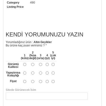
Category
490
Listing Price
KENDI YORUMUNUZU YAZIN
Yorumladığınız ürün :
Altın Geyikler
Bu ürüne kaç puan verirsiniz ?
*
2
5
1
(fena
3
4
(çok
(kötü)
değil)
(orta)
(iyi)
iyi)
Görüntü
Kalitesi
Yapıştırma
Kolaylığı
Fiyat
Sitede Görünecek İsim
*
Yorumunuzun Başlığı
*