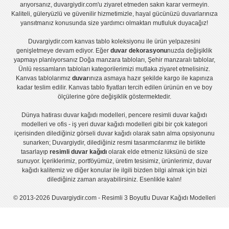
arıyorsanız, duvargiydir.com'u ziyaret etmeden sakın karar vermeyin.
Kaliteli, güleryüzlü ve güvenilir hizmetimizle, hayal gücünüzü duvarlarınıza
yansıtmanız konusunda size yardımcı olmaktan mutluluk duyacağız!
Duvargiydir.com
kanvas tablo
koleksiyonu ile ürün yelpazesini
genişletmeye devam ediyor. Eğer
duvar dekorasyonu
nuzda değişiklik
yapmayı planlıyorsanız
Doğa manzara tabloları
,
Şehir manzaralı tablolar
,
Ünlü ressamların tabloları
kategorilerimizi mutlaka ziyaret etmelisiniz.
Kanvas tablolar
ımız
duvar
ınıza asmaya hazır şekilde kargo ile kapınıza
kadar teslim edilir.
Kanvas tablo fiyatları
tercih edilen ürünün en ve boy
ölçülerine göre değişiklik göstermektedir.
Dünya hatirası duvar kağıdı modelleri
,
pencere resimli duvar kağıdı
modelleri
ve
ofis - iş yeri duvar kağıdı modelleri
gibi bir çok kategori
içerisinden dilediğiniz görseli duvar kağıdı olarak satın alma opsiyonunu
sunarken; Duvargiydir, dilediğiniz resmi tasarımcılarımız ile birlikte
tasarlayıp
resimli duvar kağıdı
olarak elde etmeniz lüksünü de size
sunuyor. İçeriklerimiz, portföyümüz, üretim tesisimiz, ürünlerimiz, duvar
kağıdı kalitemiz ve diğer konular ile ilgili bizden bilgi almak için bizi
dilediğiniz zaman arayabilirsiniz. Esenlikle kalın!
© 2013-2026 Duvargiydir.com - Resimli 3 Boyutlu Duvar Kağıdı Modelleri