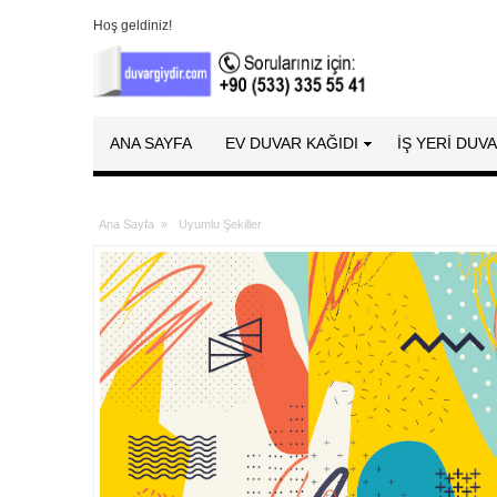
Hoş geldiniz!
ANA SAYFA
EV DUVAR KAĞIDI
İŞ YERİ DUV
Ana Sayfa
»
Uyumlu Şekiller