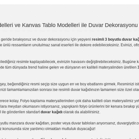
lleri ve Kanvas Tablo Modelleri ile Duvar Dekorasyonu 
geride bırakıyoruz ve
duvar dekorasyonu
için yepyeni
resimli 3 boyutlu duvar kağ
ve ünlü ressamların unutulmaz sanat eserleri ile dekore edebileceksiniz. Evinizi, ofis
ilediğiniz resimle kaplayabilecek, evinizin havasını değiştirebileceksiniz. Bugüne 
likte tüm dünyada trend haline gelen ve dünyanın en kaliteli materyalinden üretilen
ey, beğendiğiniz resmi seçip size uygun en ve boy ebatlarını girmek. Resminizi is
işinizi tamamlamanızdan sonrası ise
resimli duvar kağıdı
nızın tamamen size özel olar
erece kolay.
Folyo kaplama
materyallerinden çok daha kaliteli olan
materyalimiz
yır
ıllara meydan okumasını istiyorsanız,
yapışkanlı folyo
ürünlerini bir kenara bırakıp y
l ile gönderilen standart
duvar kağıdı
olarak da alabilirsiniz.
yutlu manzara duvar kağıtları
,
poster
veya
duvar tabloları
arıyorsanız, duvargiydir.c
ız konusunda size yardımcı olmaktan mutluluk duyacağız!