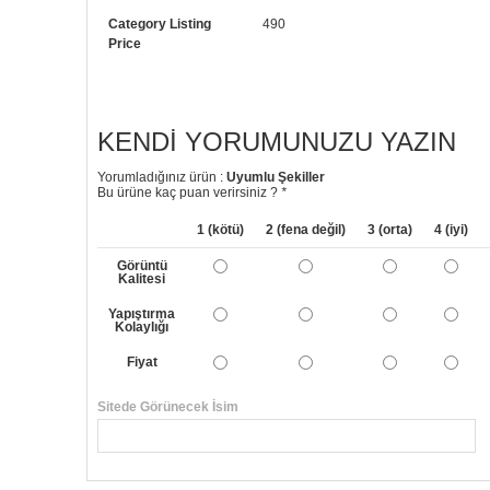
Category Listing
490
Price
KENDI YORUMUNUZU YAZIN
Yorumladığınız ürün :
Uyumlu Şekiller
Bu ürüne kaç puan verirsiniz ?
*
1 (kötü)
2 (fena değil)
3 (orta)
4 (iyi)
Görüntü
Kalitesi
Yapıştırma
Kolaylığı
Fiyat
Sitede Görünecek İsim
Yorumunuzun Başlığı