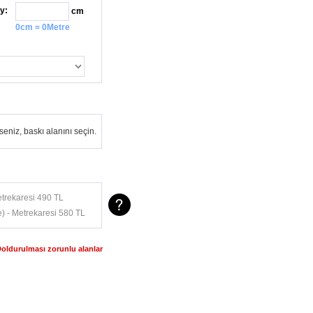
y:
cm
0cm = 0Metre
eniz, baskı alanını seçin.
trekaresi 490 TL
) - Metrekaresi 580 TL
Doldurulması zorunlu alanlar