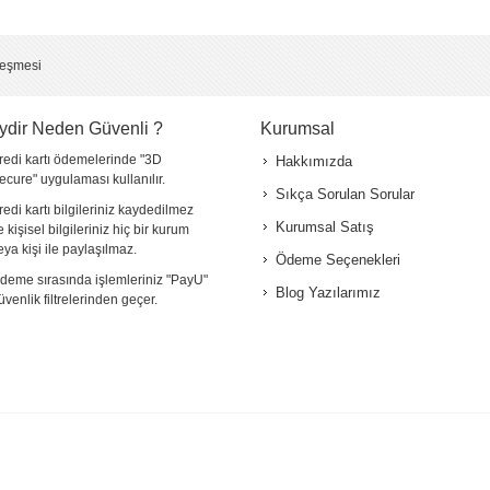
*
leşmesi
ydir Neden Güvenli ?
Kurumsal
redi kartı ödemelerinde "3D
Hakkımızda
ecure" uygulaması kullanılır.
Sıkça Sorulan Sorular
redi kartı bilgileriniz kaydedilmez
Kurumsal Satış
e kişisel bilgileriniz hiç bir kurum
eya kişi ile paylaşılmaz.
Ödeme Seçenekleri
deme sırasında işlemleriniz "PayU"
Blog Yazılarımız
üvenlik filtrelerinden geçer.