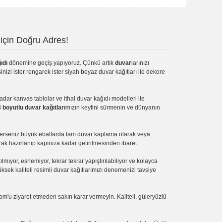
için Doğru Adres!
ıdı
dönemine geçiş yapıyoruz. Çünkü artık
duvar
larınızı
inizi ister rengarek ister
siyah beyaz duvar kağıtları
ile dekore
kadar
kanvas tablo
lar ve
ithal duvar kağıdı modelleri
ile
3 boyutlu duvar kağıtları
mızın keyfini sürmenin ve dünyanın
terseniz büyük ebatlarda tam
duvar kaplama
olarak veya
ak hazırlanıp kapınıza kadar getirilmesinden ibaret.
tılmıyor, esnemiyor, tekrar tekrar yapıştırılabiliyor ve kolayca
üksek kaliteli
resimli duvar kağıtlarımız
ı denemenizi tavsiye
om'u ziyaret etmeden sakın karar vermeyin. Kaliteli, güleryüzlü