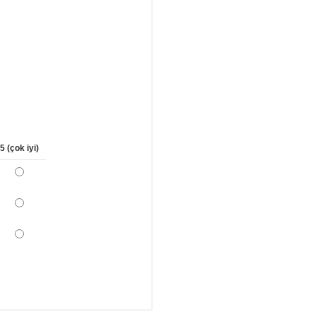
5 (çok iyi)
*
*