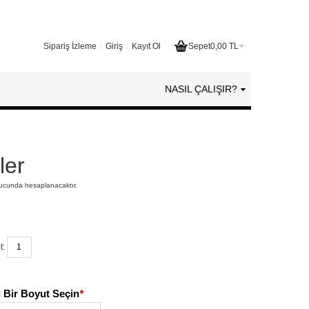
Sipariş İzleme
Giriş
Kayıt Ol
Sepet
0,00 TL
NASIL ÇALIŞIR?
ler
nucunda hesaplanacaktır.
t:
 Bir Boyut Seçin
*