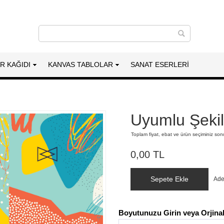
AR KAĞIDI
KANVAS TABLOLAR
SANAT ESERLERI
Uyumlu Şekil
Toplam fiyat, ebat ve ürün seçiminiz so
0,00 TL
Sepete Ekle
Ade
Boyutunuzu Girin veya Orjinal