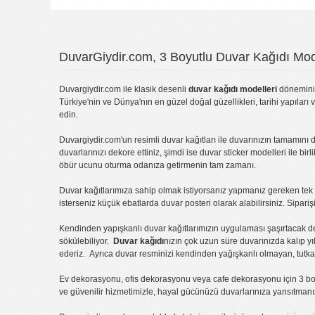
DuvarGiydir.com, 3 Boyutlu Duvar Kağıdı Mode
Duvargiydir.com
ile klasik desenli
duvar kağıdı modelleri
dönemini 
Türkiye'nin ve Dünya'nın en güzel doğal güzellikleri, tarihi yapıları 
edin.
Duvargiydir.com'un
resimli duvar kağıtları
ile duvarınızın tamamını d
duvarlarınızı dekore ettiniz, şimdi ise
duvar sticker
modelleri ile bir
öbür ucunu oturma odanıza getirmenin tam zamanı.
Duvar kağıtlarımıza sahip olmak istiyorsanız
yapmanız gereken tek ş
isterseniz küçük ebatlarda
duvar posteri
olarak alabilirsiniz. Sipar
Kendinden yapışkanlı
duvar kağıtlarımızın uygulaması
şaşırtacak d
sökülebiliyor.
Duvar kağıdı
nızın çok uzun süre duvarınızda kalıp y
ederiz. Ayrıca duvar resminizi kendinden yağışkanlı olmayan, tutka
Ev dekorasyonu
,
ofis dekorasyonu
veya
cafe dekorasyonu
için
3 bo
ve güvenilir hizmetimizle, hayal gücünüzü duvarlarınıza yansıtman