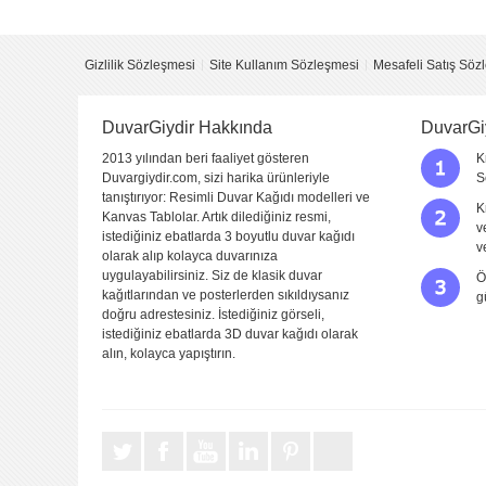
Yorum
Gizlilik Sözleşmesi
Site Kullanım Sözleşmesi
Mesafeli Satış Söz
DuvarGiydir Hakkında
DuvarGi
2013 yılından beri faaliyet gösteren
K
Duvargiydir.com, sizi harika ürünleriyle
S
tanıştırıyor: Resimli Duvar Kağıdı modelleri ve
K
Kanvas Tablolar. Artık dilediğiniz resmi,
v
istediğiniz ebatlarda 3 boyutlu duvar kağıdı
Yorumu Gönder
v
olarak alıp kolayca duvarınıza
uygulayabilirsiniz. Siz de klasik duvar
Ö
kağıtlarından ve posterlerden sıkıldıysanız
g
doğru adrestesiniz. İstediğiniz görseli,
istediğiniz ebatlarda 3D duvar kağıdı olarak
alın, kolayca yapıştırın.