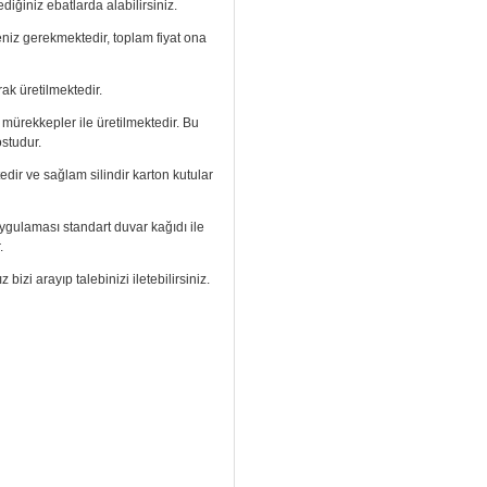
diğiniz ebatlarda alabilirsiniz.
meniz gerekmektedir, toplam fiyat ona
ak üretilmektedir.
ı mürekkepler ile üretilmektedir. Bu
ostudur.
edir ve sağlam silindir karton kutular
. Uygulaması standart duvar kağıdı ile
.
izi arayıp talebinizi iletebilirsiniz.
aramızdan ulaşabilirsiniz.