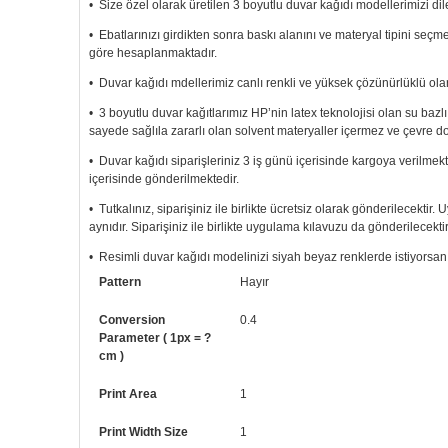
• Size özel olarak üretilen 3 boyutlu duvar kağıdı modellerimizi dile
• Ebatlarınızı girdikten sonra baskı alanını ve materyal tipini seç
göre hesaplanmaktadır.
• Duvar kağıdı mdellerimiz canlı renkli ve yüksek çözünürlüklü olar
• 3 boyutlu duvar kağıtlarımız HP’nin latex teknolojisi olan su bazl
sayede sağlıla zararlı olan solvent materyaller içermez ve çevre d
• Duvar kağıdı siparişleriniz 3 iş günü içerisinde kargoya verilmekt
içerisinde gönderilmektedir.
• Tutkalınız, siparişiniz ile birlikte ücretsiz olarak gönderilecektir
aynıdır. Siparişiniz ile birlikte uygulama kılavuzu da gönderilecektir
• Resimli duvar kağıdı modelinizi siyah beyaz renklerde istiyorsanız b
Pattern
Hayır
• Görselde düzenleme yaptırmak istiyorsanız yine bize telefon num
Conversion
0.4
Parameter ( 1px = ?
cm )
Print Area
1
Print Width Size
1