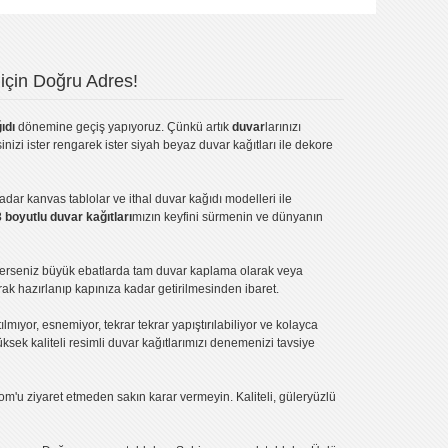
için Doğru Adres!
ıdı
dönemine geçiş yapıyoruz. Çünkü artık
duvar
larınızı
inizi ister rengarek ister
siyah beyaz duvar kağıtları
ile dekore
kadar
kanvas tablo
lar ve
ithal duvar kağıdı modelleri
ile
3 boyutlu duvar kağıtları
mızın keyfini sürmenin ve dünyanın
terseniz büyük ebatlarda tam
duvar kaplama
olarak veya
ak hazırlanıp kapınıza kadar getirilmesinden ibaret.
tılmıyor, esnemiyor, tekrar tekrar yapıştırılabiliyor ve kolayca
üksek kaliteli
resimli duvar kağıtlarımız
ı denemenizi tavsiye
om'u ziyaret etmeden sakın karar vermeyin. Kaliteli, güleryüzlü