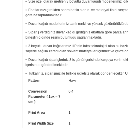
• Size özel olarak üretilen 3 boyutlu duvar kağıdı modellerimizi dile
• Ebatlarınızı girdikten sonra baskı alanını ve materyal tipini seç
göre hesaplanmaktadır.
• Duvar kağıdı modellerimiz canlı renkli ve yüksek çözünürlüklü ola
• Sipariş verdiğiniz duvar kağıdı girdiğiniz ebatlara göre parçalar 
birleştirildiğinde resim bütünlüğü sağlanmaktadır.
• 3 boyutlu duvar kağıtlarımız HP’nin latex teknolojisi olan su bazl
sayede sağlıla zararlı olan solvent materyaller içermez ve çevre d
• Duvar kağıdı siparişleriniz 3 iş günü içerisinde kargoya verilmekt
içerisinde gönderilmektedir.
• Tutkalınız, siparişiniz ile birlikte ücretsiz olarak gönderilecektir
aynıdır. Siparişiniz ile birlikte uygulama kılavuzu da gönderilecektir
Pattern
Hayır
• Resimli duvar kağıdı modelinizi siyah beyaz renklerde istiyorsanız b
Conversion
0.4
• Görselde düzenleme yaptırmak istiyorsanız yine bize telefon num
Parameter ( 1px = ?
cm )
Print Area
1
Print Width Size
1