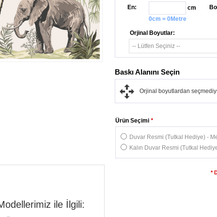
En:
Bo
cm
0cm = 0Metre
Orjinal Boyutlar:
Baskı Alanını Seçin
Orjinal boyutlardan seçmediys
Ürün Seçimi
*
Duvar Resmi (Tutkal Hediye) - Me
Kalın Duvar Resmi (Tutkal Hediye
* 
llerimiz ile İlgili: