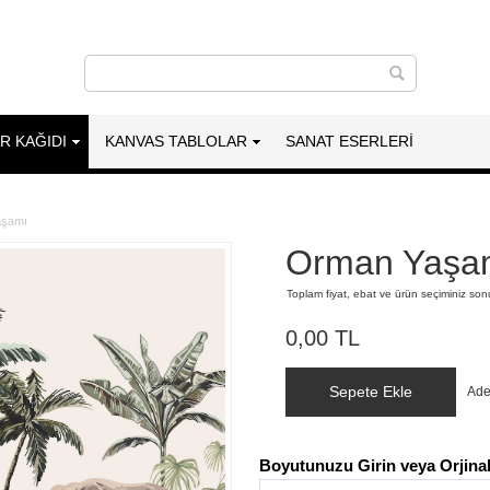
AR KAĞIDI
KANVAS TABLOLAR
SANAT ESERLERI
aşamı
Orman Yaşa
Toplam fiyat, ebat ve ürün seçiminiz so
0,00 TL
Sepete Ekle
Ade
Boyutunuzu Girin veya Orjinal