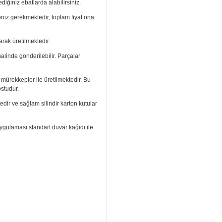
diğiniz ebatlarda alabilirsiniz.
meniz gerekmektedir, toplam fiyat ona
rak üretilmektedir.
halinde gönderilebilir. Parçalar
ı mürekkepler ile üretilmektedir. Bu
ostudur.
edir ve sağlam silindir karton kutular
. Uygulaması standart duvar kağıdı ile
.
izi arayıp talebinizi iletebilirsiniz.
aramızdan ulaşabilirsiniz.