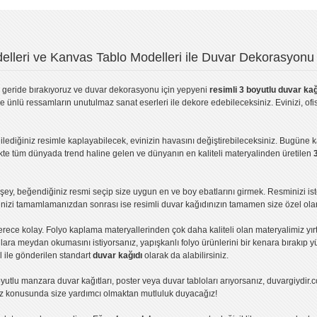
lleri ve Kanvas Tablo Modelleri ile Duvar Dekorasyonu 
geride bırakıyoruz ve
duvar dekorasyonu
için yepyeni
resimli 3 boyutlu duvar kağ
ve ünlü ressamların unutulmaz sanat eserleri ile dekore edebileceksiniz. Evinizi, ofis
ilediğiniz resimle kaplayabilecek, evinizin havasını değiştirebileceksiniz. Bugüne 
likte tüm dünyada trend haline gelen ve dünyanın en kaliteli materyalinden üretilen
ey, beğendiğiniz resmi seçip size uygun en ve boy ebatlarını girmek. Resminizi is
işinizi tamamlamanızdan sonrası ise
resimli duvar kağıdı
nızın tamamen size özel olar
erece kolay.
Folyo kaplama
materyallerinden çok daha kaliteli olan
materyalimiz
yır
ıllara meydan okumasını istiyorsanız,
yapışkanlı folyo
ürünlerini bir kenara bırakıp y
l ile gönderilen standart
duvar kağıdı
olarak da alabilirsiniz.
yutlu manzara duvar kağıtları
,
poster
veya
duvar tabloları
arıyorsanız, duvargiydir.c
ız konusunda size yardımcı olmaktan mutluluk duyacağız!