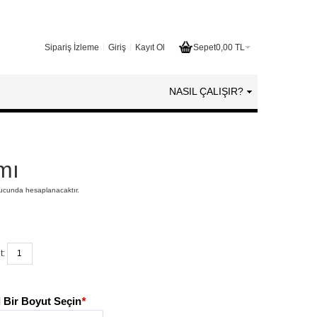
Sipariş İzleme
Giriş
Kayıt Ol
Sepet
0,00 TL
NASIL ÇALIŞIR?
mı
nucunda hesaplanacaktır.
t:
 Bir Boyut Seçin
*