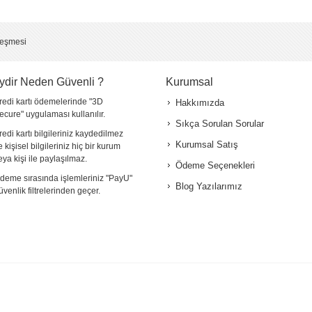
5 (çok iyi)
leşmesi
ydir Neden Güvenli ?
Kurumsal
redi kartı ödemelerinde "3D
Hakkımızda
ecure" uygulaması kullanılır.
Sıkça Sorulan Sorular
redi kartı bilgileriniz kaydedilmez
Kurumsal Satış
e kişisel bilgileriniz hiç bir kurum
*
eya kişi ile paylaşılmaz.
Ödeme Seçenekleri
deme sırasında işlemleriniz "PayU"
Blog Yazılarımız
*
üvenlik filtrelerinden geçer.
*