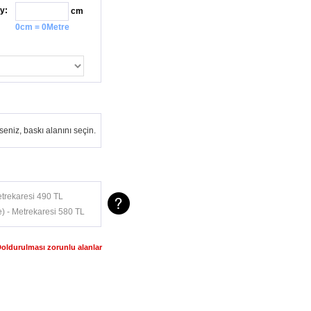
y:
cm
0cm = 0Metre
eniz, baskı alanını seçin.
trekaresi 490 TL
) - Metrekaresi 580 TL
Doldurulması zorunlu alanlar