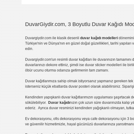
Yorumu Gönder
DuvarGiydir.com, 3 Boyutlu Duvar Kağıdı Mode
Duvargiydir.com
ile klasik desenli
duvar kağıdı modelleri
dönemini 
Türkiye'nin ve Dünya'nın en güzel doğal güzellikleri, tarihi yapıları 
edin.
Duvargiydir.com'un
resimli duvar kağıtları
ile duvarınızın tamamını d
duvarlarınızı dekore ettiniz, şimdi ise
duvar sticker
modelleri ile bir
öbür ucunu oturma odanıza getirmenin tam zamanı.
Duvar kağıtlarımıza sahip olmak istiyorsanız
yapmanız gereken tek ş
isterseniz küçük ebatlarda
duvar posteri
olarak alabilirsiniz. Sipar
Kendinden yapışkanlı
duvar kağıtlarımızın uygulaması
şaşırtacak d
sökülebiliyor.
Duvar kağıdı
nızın çok uzun süre duvarınızda kalıp y
ederiz. Ayrıca duvar resminizi kendinden yağışkanlı olmayan, tutka
Ev dekorasyonu
,
ofis dekorasyonu
veya
cafe dekorasyonu
için
3 bo
ve güvenilir hizmetimizle, hayal gücünüzü duvarlarınıza yansıtman