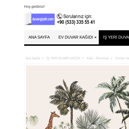
Hoş geldiniz!
ANA SAYFA
EV DUVAR KAĞIDI
İŞ YERİ DUV
Ana Sayfa
»
İŞ YERİ DUVAR KAĞIDI
»
Kafe - Restoran
»
Orman Y