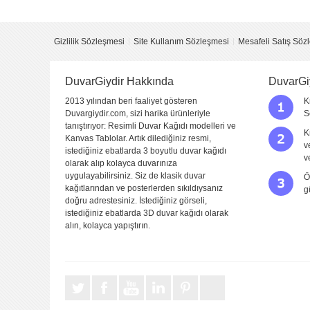
Yorumladığınız ürün :
Orman Yaşamı
Bu ürüne kaç puan verirsiniz ?
*
1 (kötü)
2 (fena değil)
3 (orta)
4 (iyi)
Gizlilik Sözleşmesi
Site Kullanım Sözleşmesi
Mesafeli Satış Söz
Görüntü
Kalitesi
DuvarGiydir Hakkında
DuvarGi
Yapıştırma
Kolaylığı
2013 yılından beri faaliyet gösteren
K
Duvargiydir.com, sizi harika ürünleriyle
S
Fiyat
tanıştırıyor: Resimli Duvar Kağıdı modelleri ve
K
Kanvas Tablolar. Artık dilediğiniz resmi,
v
Sitede Görünecek İsim
istediğiniz ebatlarda 3 boyutlu duvar kağıdı
v
olarak alıp kolayca duvarınıza
uygulayabilirsiniz. Siz de klasik duvar
Ö
Yorumunuzun Başlığı
kağıtlarından ve posterlerden sıkıldıysanız
g
doğru adrestesiniz. İstediğiniz görseli,
istediğiniz ebatlarda 3D duvar kağıdı olarak
alın, kolayca yapıştırın.
Yorum