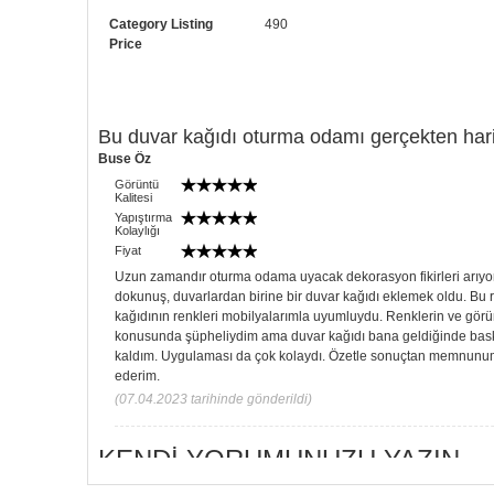
Category Listing
490
Price
Bu duvar kağıdı oturma odamı gerçekten hari
Buse Öz
Görüntü
Kalitesi
Yapıştırma
Kolaylığı
Fiyat
Uzun zamandır oturma odama uyacak dekorasyon fikirleri arıyor
dokunuş, duvarlardan birine bir duvar kağıdı eklemek oldu. B
kağıdının renkleri mobilyalarımla uyumluydu. Renklerin ve görün
konusunda şüpheliydim ama duvar kağıdı bana geldiğinde bas
kaldım. Uygulaması da çok kolaydı. Özetle sonuçtan memnunum
ederim.
(07.04.2023 tarihinde gönderildi)
KENDI YORUMUNUZU YAZIN