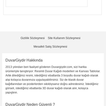
Yorumunuzun Başlığı
*
Yorum
*
Gizlilik Sözleşmesi
Site Kullanım Sözleşmesi
Mesafeli Satış Sözleşmesi
DuvarGiydir Hakkında
2013 yılından beri faaliyet gösteren Duvargiydir.com, sizi harika
Yorumu Gönder
ürünleriyle tanıştırıyor: Resimli Duvar Kağıdı modelleri ve Kanvas Tablolar.
Artık dilediğiniz resmi, istediğiniz ebatlarda 3 boyutlu duvar kağıdı olarak
alıp kolayca duvarınıza uygulayabilirsiniz. Siz de klasik duvar
kağıtlarından ve posterlerden sıkıldıysanız doğru adrestesiniz. İstediğiniz
görseli, istediğiniz ebatlarda 3D duvar kağıdı olarak alın, kolayca
yapıştırın.
DuvarGiydir Neden Güvenli ?