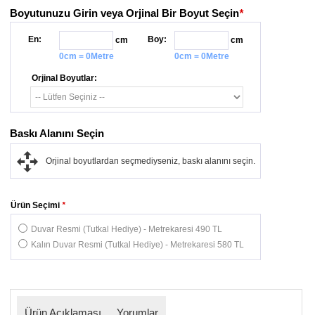
Boyutunuzu Girin veya Orjinal Bir Boyut Seçin
*
En:
Boy:
cm
cm
0cm = 0Metre
0cm = 0Metre
Orjinal Boyutlar:
Baskı Alanını Seçin
Orjinal boyutlardan seçmediyseniz, baskı alanını seçin.
Ürün Seçimi
*
Duvar Resmi (Tutkal Hediye) - Metrekaresi 490 TL
Kalın Duvar Resmi (Tutkal Hediye) - Metrekaresi 580 TL
Ürün Açıklaması
Yorumlar