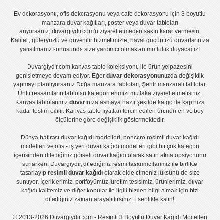
Ev dekorasyonu
,
ofis dekorasyonu
veya
cafe dekorasyonu
için
3 boyutlu
manzara duvar kağıtları
,
poster
veya
duvar tabloları
arıyorsanız, duvargiydir.com'u ziyaret etmeden sakın karar vermeyin.
Kaliteli, güleryüzlü ve güvenilir hizmetimizle, hayal gücünüzü duvarlarınıza
yansıtmanız konusunda size yardımcı olmaktan mutluluk duyacağız!
Duvargiydir.com
kanvas tablo
koleksiyonu ile ürün yelpazesini
genişletmeye devam ediyor. Eğer
duvar dekorasyonu
nuzda değişiklik
yapmayı planlıyorsanız
Doğa manzara tabloları
,
Şehir manzaralı tablolar
,
Ünlü ressamların tabloları
kategorilerimizi mutlaka ziyaret etmelisiniz.
Kanvas tablolar
ımız
duvar
ınıza asmaya hazır şekilde kargo ile kapınıza
kadar teslim edilir.
Kanvas tablo fiyatları
tercih edilen ürünün en ve boy
ölçülerine göre değişiklik göstermektedir.
Dünya hatirası duvar kağıdı modelleri
,
pencere resimli duvar kağıdı
modelleri
ve
ofis - iş yeri duvar kağıdı modelleri
gibi bir çok kategori
içerisinden dilediğiniz görseli duvar kağıdı olarak satın alma opsiyonunu
sunarken; Duvargiydir, dilediğiniz resmi tasarımcılarımız ile birlikte
tasarlayıp
resimli duvar kağıdı
olarak elde etmeniz lüksünü de size
sunuyor. İçeriklerimiz, portföyümüz, üretim tesisimiz, ürünlerimiz, duvar
kağıdı kalitemiz ve diğer konular ile ilgili bizden bilgi almak için bizi
dilediğiniz zaman arayabilirsiniz. Esenlikle kalın!
© 2013-2026 Duvargiydir.com - Resimli 3 Boyutlu Duvar Kağıdı Modelleri