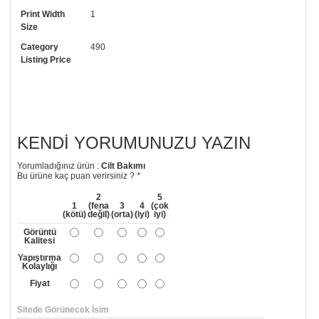
Print Width
1
• Görselde düzenleme yaptırmak istiyorsanız yine bize telefon
Size
numaramızdan ulaşabilirsiniz.
Category
490
Listing Price
KENDI YORUMUNUZU YAZIN
Yorumladığınız ürün :
Cilt Bakımı
Bu ürüne kaç puan verirsiniz ?
*
2
5
1
(fena
3
4
(çok
(kötü)
değil)
(orta)
(iyi)
iyi)
Görüntü
Kalitesi
Yapıştırma
Kolaylığı
Fiyat
Sitede Görünecek İsim
*