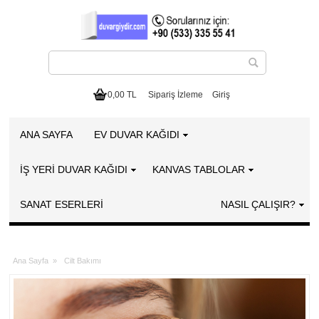
0,00 TL
Sipariş İzleme
Giriş
ANA SAYFA
EV DUVAR KAĞIDI
İŞ YERİ DUVAR KAĞIDI
KANVAS TABLOLAR
SANAT ESERLERI
NASIL ÇALIŞIR?
Ana Sayfa
»
Cilt Bakımı