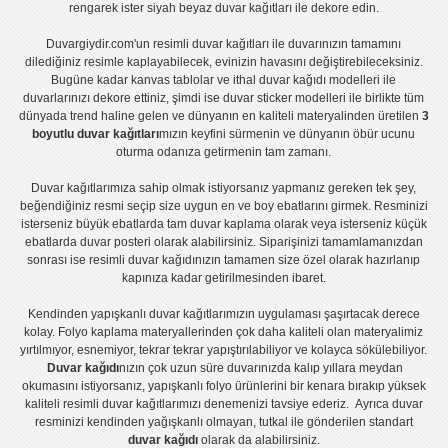
rengarek ister
siyah beyaz duvar kağıtları
ile dekore edin.
Duvargiydir.com'un
resimli duvar kağıtları
ile duvarınızın tamamını
dilediğiniz resimle kaplayabilecek, evinizin havasını değiştirebileceksiniz.
Bugüne kadar
kanvas tablo
lar ve
ithal duvar kağıdı modelleri
ile
duvarlarınızı dekore ettiniz, şimdi ise
duvar sticker
modelleri ile birlikte tüm
dünyada trend haline gelen ve dünyanın en kaliteli materyalinden üretilen
3
boyutlu duvar kağıtları
mızın keyfini sürmenin ve dünyanın öbür ucunu
oturma odanıza getirmenin tam zamanı.
Duvar kağıtlarımıza sahip olmak istiyorsanız
yapmanız gereken tek şey,
beğendiğiniz resmi seçip size uygun en ve boy ebatlarını girmek. Resminizi
isterseniz büyük ebatlarda tam
duvar kaplama
olarak veya isterseniz küçük
ebatlarda
duvar posteri
olarak alabilirsiniz. Siparişinizi tamamlamanızdan
sonrası ise
resimli duvar kağıdı
nızın tamamen size özel olarak hazırlanıp
kapınıza kadar getirilmesinden ibaret.
Kendinden yapışkanlı
duvar kağıtlarımızın uygulaması
şaşırtacak derece
kolay.
Folyo kaplama
materyallerinden çok daha kaliteli olan
materyalimiz
yırtılmıyor, esnemiyor, tekrar tekrar yapıştırılabiliyor ve kolayca sökülebiliyor.
Duvar kağıdı
nızın çok uzun süre duvarınızda kalıp yıllara meydan
okumasını istiyorsanız,
yapışkanlı folyo
ürünlerini bir kenara bırakıp yüksek
kaliteli
resimli duvar kağıtlarımız
ı denemenizi tavsiye ederiz. Ayrıca duvar
resminizi kendinden yağışkanlı olmayan, tutkal ile gönderilen standart
duvar kağıdı
olarak da alabilirsiniz.