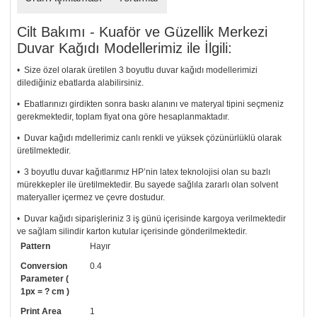
Cilt Bakımı - Kuaför ve Güzellik Merkezi
Duvar Kağıdı Modellerimiz ile İlgili:
• Size özel olarak üretilen 3 boyutlu duvar kağıdı modellerimizi
dilediğiniz ebatlarda alabilirsiniz.
• Ebatlarınızı girdikten sonra baskı alanını ve materyal tipini seçmeniz
gerekmektedir, toplam fiyat ona göre hesaplanmaktadır.
• Duvar kağıdı mdellerimiz canlı renkli ve yüksek çözünürlüklü olarak
üretilmektedir.
• 3 boyutlu duvar kağıtlarımız HP’nin latex teknolojisi olan su bazlı
mürekkepler ile üretilmektedir. Bu sayede sağlıla zararlı olan solvent
materyaller içermez ve çevre dostudur.
• Duvar kağıdı siparişleriniz 3 iş günü içerisinde kargoya verilmektedir
ve sağlam silindir karton kutular içerisinde gönderilmektedir.
Pattern
Hayır
• Tutkalınız, siparişiniz ile birlikte ücretsiz olarak gönderilecektir.
Uygulaması standart duvar kağıdı ile aynıdır. Siparişiniz ile birlikte
Conversion
0.4
uygulama kılavuzu da gönderilecektir.
Parameter (
1px = ? cm )
• Resimli duvar kağıdı modelinizi siyah beyaz renklerde istiyorsanız bizi
Print Area
1
arayıp talebinizi iletebilirsiniz.