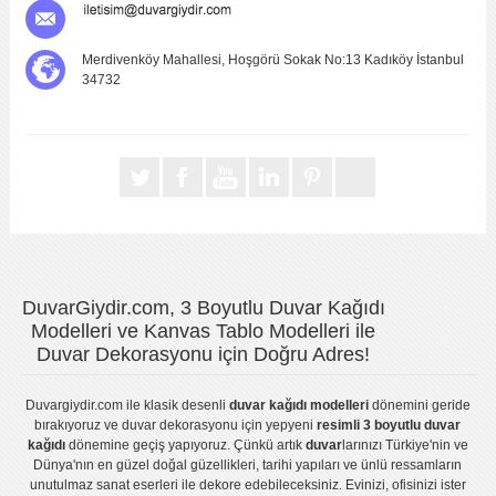
Merdivenköy Mahallesi, Hoşgörü Sokak No:13 Kadıköy İstanbul
34732
DuvarGiydir.com, 3 Boyutlu Duvar Kağıdı
Modelleri ve Kanvas Tablo Modelleri ile
Duvar Dekorasyonu için Doğru Adres!
Duvargiydir.com
ile klasik desenli
duvar kağıdı modelleri
dönemini geride
bırakıyoruz ve
duvar dekorasyonu
için yepyeni
resimli 3 boyutlu duvar
kağıdı
dönemine geçiş yapıyoruz. Çünkü artık
duvar
larınızı Türkiye'nin ve
Dünya'nın en güzel doğal güzellikleri, tarihi yapıları ve ünlü ressamların
unutulmaz sanat eserleri ile dekore edebileceksiniz. Evinizi, ofisinizi ister