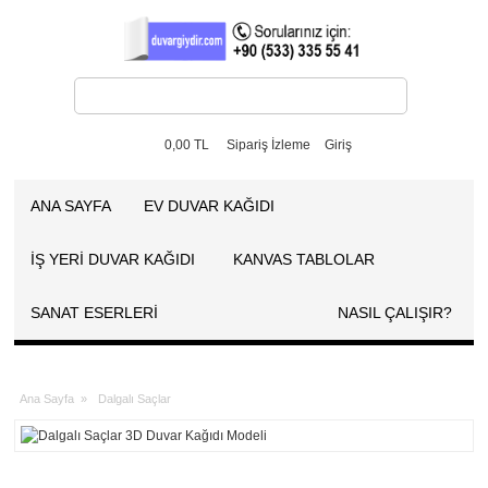
0,00 TL
Sipariş İzleme
Giriş
ANA SAYFA
EV DUVAR KAĞIDI
İŞ YERİ DUVAR KAĞIDI
KANVAS TABLOLAR
SANAT ESERLERI
NASIL ÇALIŞIR?
Ana Sayfa
»
Dalgalı Saçlar