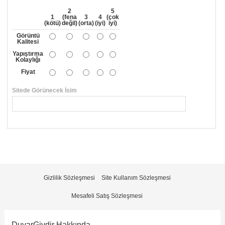
2
5
1
(fena
3
4
(çok
(kötü)
değil)
(orta)
(iyi)
iyi)
Görüntü
Kalitesi
Yapıştırma
Kolaylığı
Fiyat
Sitede Görünecek İsim
*
Yorumunuzun Başlığı
*
Yorum
*
Gizlilik Sözleşmesi
Site Kullanım Sözleşmesi
Mesafeli Satış Sözleşmesi
DuvarGiydir Hakkında