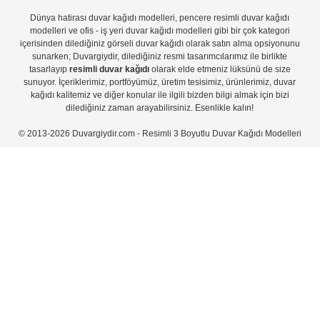
Dünya hatirası duvar kağıdı modelleri
,
pencere resimli duvar kağıdı
modelleri
ve
ofis - iş yeri duvar kağıdı modelleri
gibi bir çok kategori
içerisinden dilediğiniz görseli duvar kağıdı olarak satın alma opsiyonunu
sunarken; Duvargiydir, dilediğiniz resmi tasarımcılarımız ile birlikte
tasarlayıp
resimli duvar kağıdı
olarak elde etmeniz lüksünü de size
sunuyor. İçeriklerimiz, portföyümüz, üretim tesisimiz, ürünlerimiz, duvar
kağıdı kalitemiz ve diğer konular ile ilgili bizden bilgi almak için bizi
dilediğiniz zaman arayabilirsiniz. Esenlikle kalın!
© 2013-2026 Duvargiydir.com - Resimli 3 Boyutlu Duvar Kağıdı Modelleri