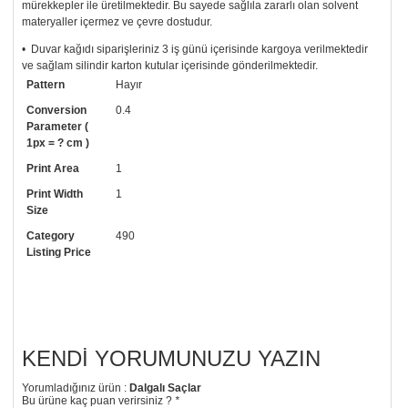
mürekkepler ile üretilmektedir. Bu sayede sağlıla zararlı olan solvent
materyaller içermez ve çevre dostudur.
• Duvar kağıdı siparişleriniz 3 iş günü içerisinde kargoya verilmektedir
ve sağlam silindir karton kutular içerisinde gönderilmektedir.
Pattern
Hayır
• Tutkalınız, siparişiniz ile birlikte ücretsiz olarak gönderilecektir.
Uygulaması standart duvar kağıdı ile aynıdır. Siparişiniz ile birlikte
Conversion
0.4
uygulama kılavuzu da gönderilecektir.
Parameter (
1px = ? cm )
• Resimli duvar kağıdı modelinizi siyah beyaz renklerde istiyorsanız bizi
Print Area
1
arayıp talebinizi iletebilirsiniz.
Print Width
1
• Görselde düzenleme yaptırmak istiyorsanız yine bize telefon
Size
numaramızdan ulaşabilirsiniz.
Category
490
Listing Price
KENDI YORUMUNUZU YAZIN
Yorumladığınız ürün :
Dalgalı Saçlar
Bu ürüne kaç puan verirsiniz ?
*