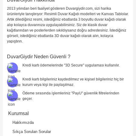
2013 yılından beri faaliyet gösteren Duvargiydir.com, sizi harika
Yorumu Gönder
ürünleriyle tanıştırıyor: Resimli Duvar Kağıdı modelleri ve Kanvas Tablolar.
Artık dilediğiniz resmi, istediğiniz ebatlarda 3 boyutlu duvar kağıdı olarak
alıp kolayca duvarınıza uygulayabilirsiniz. Siz de klasik duvar
kağıtlarından ve posterlerden sıkıldıysanız doğru adrestesiniz. İstediğiniz
görseli, istediğiniz ebatlarda 3D duvar kağıdı olarak alın, kolayca
yapıştırın.
DuvarGiydir Neden Güvenli ?
Kredi kartı ödemelerinde "3D Secure" uygulaması kullanılır.
Kredi kartı bilgileriniz kaydedilmez ve kişisel bilgileriniz hiç bir
kurum veya kişi ile paylaşılmaz.
Ödeme sırasında işlemleriniz "PayU" güvenlik filtrelerinden
geçer.
Kurumsal
Hakkımızda
Sıkça Sorulan Sorular