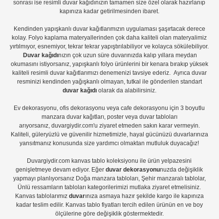
sonrası ise
resimli duvar kağıdı
nızın tamamen size özel olarak hazırlanıp
kapınıza kadar getirilmesinden ibaret.
Kendinden yapışkanlı
duvar kağıtlarımızın uygulaması
şaşırtacak derece
kolay.
Folyo kaplama
materyallerinden çok daha kaliteli olan
materyalimiz
yırtılmıyor, esnemiyor, tekrar tekrar yapıştırılabiliyor ve kolayca sökülebiliyor.
Duvar kağıdı
nızın çok uzun süre duvarınızda kalıp yıllara meydan
okumasını istiyorsanız,
yapışkanlı folyo
ürünlerini bir kenara bırakıp yüksek
kaliteli
resimli duvar kağıtlarımız
ı denemenizi tavsiye ederiz. Ayrıca duvar
resminizi kendinden yağışkanlı olmayan, tutkal ile gönderilen standart
duvar kağıdı
olarak da alabilirsiniz.
Ev dekorasyonu
,
ofis dekorasyonu
veya
cafe dekorasyonu
için
3 boyutlu
manzara duvar kağıtları
,
poster
veya
duvar tabloları
arıyorsanız, duvargiydir.com'u ziyaret etmeden sakın karar vermeyin.
Kaliteli, güleryüzlü ve güvenilir hizmetimizle, hayal gücünüzü duvarlarınıza
yansıtmanız konusunda size yardımcı olmaktan mutluluk duyacağız!
Duvargiydir.com
kanvas tablo
koleksiyonu ile ürün yelpazesini
genişletmeye devam ediyor. Eğer
duvar dekorasyonu
nuzda değişiklik
yapmayı planlıyorsanız
Doğa manzara tabloları
,
Şehir manzaralı tablolar
,
Ünlü ressamların tabloları
kategorilerimizi mutlaka ziyaret etmelisiniz.
Kanvas tablolar
ımız
duvar
ınıza asmaya hazır şekilde kargo ile kapınıza
kadar teslim edilir.
Kanvas tablo fiyatları
tercih edilen ürünün en ve boy
ölçülerine göre değişiklik göstermektedir.