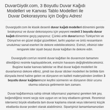
DuvarGiydir.com, 3 Boyutlu Duvar Kağıdı
Modelleri ve Kanvas Tablo Modelleri ile
Duvar Dekorasyonu için Doğru Adres!
Duvargiydir.com
ile klasik desenli
duvar kağıdı modelleri
dönemini geride
bırakıyoruz ve
duvar dekorasyonu
için yepyeni
resimli 3 boyutlu duvar
kağıdı
dönemine geçiş yapıyoruz. Çünkü artık
duvar
larınızı Türkiye'nin ve
Dünya'nın en güzel doğal güzellikleri, tarihi yapıları ve ünlü ressamların
unutulmaz sanat eserleri ile dekore edebileceksiniz. Evinizi, ofisinizi ister
rengarek ister
siyah beyaz duvar kağıtları
ile dekore edin.
Duvargiydir.com'un
resimli duvar kağıtları
ile duvarınızın tamamını
dilediğiniz resimle kaplayabilecek, evinizin havasını değiştirebileceksiniz.
Bugüne kadar
kanvas tablo
lar ve
ithal duvar kağıdı modelleri
ile
duvarlarınızı dekore ettiniz, şimdi ise
duvar sticker
modelleri ile birlikte tüm
dünyada trend haline gelen ve dünyanın en kaliteli materyalinden üretilen
3
boyutlu duvar kağıtları
mızın keyfini sürmenin ve dünyanın öbür ucunu
oturma odanıza getirmenin tam zamanı.
Duvar kağıtlarımıza sahip olmak istiyorsanız
yapmanız gereken tek şey,
beğendiğiniz resmi seçip size uygun en ve boy ebatlarını girmek. Resminizi
isterseniz büyük ebatlarda tam
duvar kaplama
olarak veya isterseniz küçük
ebatlarda
duvar posteri
olarak alabilirsiniz. Siparişinizi tamamlamanızdan