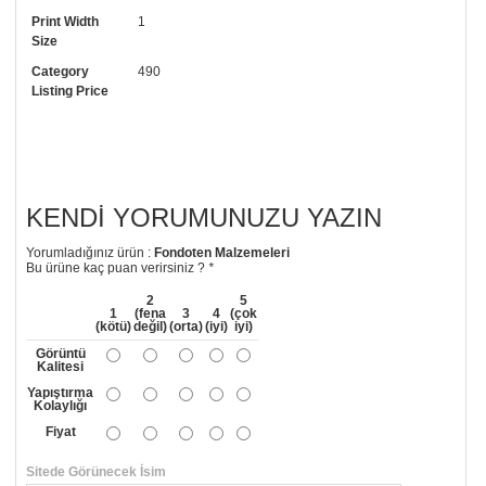
Print Width
1
• Görselde düzenleme yaptırmak istiyorsanız yine bize telefon
Size
numaramızdan ulaşabilirsiniz.
Category
490
Listing Price
KENDI YORUMUNUZU YAZIN
Yorumladığınız ürün :
Fondoten Malzemeleri
Bu ürüne kaç puan verirsiniz ?
*
2
5
1
(fena
3
4
(çok
(kötü)
değil)
(orta)
(iyi)
iyi)
Görüntü
Kalitesi
Yapıştırma
Kolaylığı
Fiyat
Sitede Görünecek İsim
*