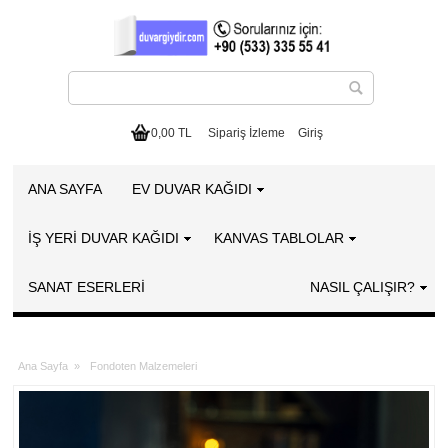
0,00 TL
Sipariş İzleme
Giriş
ANA SAYFA
EV DUVAR KAĞIDI
İŞ YERİ DUVAR KAĞIDI
KANVAS TABLOLAR
SANAT ESERLERI
NASIL ÇALIŞIR?
Ana Sayfa
»
Fondoten Malzemeleri