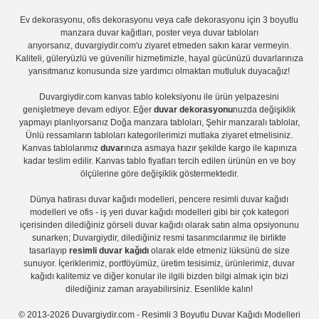
Ev dekorasyonu
,
ofis dekorasyonu
veya
cafe dekorasyonu
için
3 boyutlu
manzara duvar kağıtları
,
poster
veya
duvar tabloları
arıyorsanız, duvargiydir.com'u ziyaret etmeden sakın karar vermeyin.
Kaliteli, güleryüzlü ve güvenilir hizmetimizle, hayal gücünüzü duvarlarınıza
yansıtmanız konusunda size yardımcı olmaktan mutluluk duyacağız!
Duvargiydir.com
kanvas tablo
koleksiyonu ile ürün yelpazesini
genişletmeye devam ediyor. Eğer
duvar dekorasyonu
nuzda değişiklik
yapmayı planlıyorsanız
Doğa manzara tabloları
,
Şehir manzaralı tablolar
,
Ünlü ressamların tabloları
kategorilerimizi mutlaka ziyaret etmelisiniz.
Kanvas tablolar
ımız
duvar
ınıza asmaya hazır şekilde kargo ile kapınıza
kadar teslim edilir.
Kanvas tablo fiyatları
tercih edilen ürünün en ve boy
ölçülerine göre değişiklik göstermektedir.
Dünya hatirası duvar kağıdı modelleri
,
pencere resimli duvar kağıdı
modelleri
ve
ofis - iş yeri duvar kağıdı modelleri
gibi bir çok kategori
içerisinden dilediğiniz görseli duvar kağıdı olarak satın alma opsiyonunu
sunarken; Duvargiydir, dilediğiniz resmi tasarımcılarımız ile birlikte
tasarlayıp
resimli duvar kağıdı
olarak elde etmeniz lüksünü de size
sunuyor. İçeriklerimiz, portföyümüz, üretim tesisimiz, ürünlerimiz, duvar
kağıdı kalitemiz ve diğer konular ile ilgili bizden bilgi almak için bizi
dilediğiniz zaman arayabilirsiniz. Esenlikle kalın!
© 2013-2026 Duvargiydir.com - Resimli 3 Boyutlu Duvar Kağıdı Modelleri