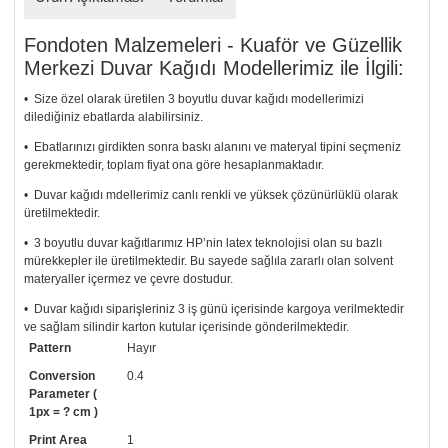
Fondoten Malzemeleri - Kuaför ve Güzellik
Merkezi Duvar Kağıdı Modellerimiz ile İlgili:
• Size özel olarak üretilen 3 boyutlu duvar kağıdı modellerimizi
dilediğiniz ebatlarda alabilirsiniz.
• Ebatlarınızı girdikten sonra baskı alanını ve materyal tipini seçmeniz
gerekmektedir, toplam fiyat ona göre hesaplanmaktadır.
• Duvar kağıdı mdellerimiz canlı renkli ve yüksek çözünürlüklü olarak
üretilmektedir.
• 3 boyutlu duvar kağıtlarımız HP’nin latex teknolojisi olan su bazlı
mürekkepler ile üretilmektedir. Bu sayede sağlıla zararlı olan solvent
materyaller içermez ve çevre dostudur.
• Duvar kağıdı siparişleriniz 3 iş günü içerisinde kargoya verilmektedir
ve sağlam silindir karton kutular içerisinde gönderilmektedir.
Pattern
Hayır
• Tutkalınız, siparişiniz ile birlikte ücretsiz olarak gönderilecektir.
Uygulaması standart duvar kağıdı ile aynıdır. Siparişiniz ile birlikte
Conversion
0.4
uygulama kılavuzu da gönderilecektir.
Parameter (
1px = ? cm )
• Resimli duvar kağıdı modelinizi siyah beyaz renklerde istiyorsanız bizi
Print Area
1
arayıp talebinizi iletebilirsiniz.