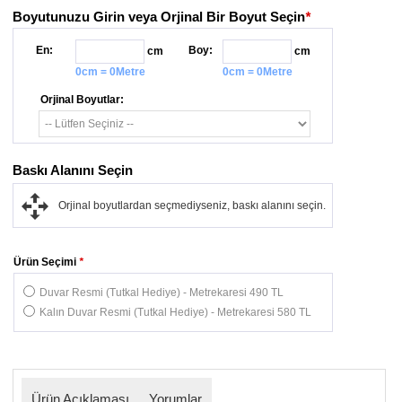
Boyutunuzu Girin veya Orjinal Bir Boyut Seçin
*
En:
Boy:
cm
cm
0cm = 0Metre
0cm = 0Metre
Orjinal Boyutlar:
Baskı Alanını Seçin
Orjinal boyutlardan seçmediyseniz, baskı alanını seçin.
Ürün Seçimi
*
Duvar Resmi (Tutkal Hediye) - Metrekaresi 490 TL
Kalın Duvar Resmi (Tutkal Hediye) - Metrekaresi 580 TL
Ürün Açıklaması
Yorumlar