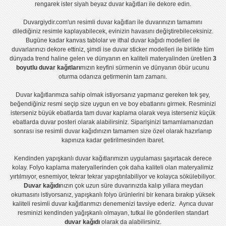
rengarek ister
siyah beyaz duvar kağıtları
ile dekore edin.
Duvargiydir.com'un
resimli duvar kağıtları
ile duvarınızın tamamını
dilediğiniz resimle kaplayabilecek, evinizin havasını değiştirebileceksiniz.
Bugüne kadar
kanvas tablo
lar ve
ithal duvar kağıdı modelleri
ile
duvarlarınızı dekore ettiniz, şimdi ise
duvar sticker
modelleri ile birlikte tüm
dünyada trend haline gelen ve dünyanın en kaliteli materyalinden üretilen
3
boyutlu duvar kağıtları
mızın keyfini sürmenin ve dünyanın öbür ucunu
oturma odanıza getirmenin tam zamanı.
Duvar kağıtlarımıza sahip olmak istiyorsanız
yapmanız gereken tek şey,
beğendiğiniz resmi seçip size uygun en ve boy ebatlarını girmek. Resminizi
isterseniz büyük ebatlarda tam
duvar kaplama
olarak veya isterseniz küçük
ebatlarda
duvar posteri
olarak alabilirsiniz. Siparişinizi tamamlamanızdan
sonrası ise
resimli duvar kağıdı
nızın tamamen size özel olarak hazırlanıp
kapınıza kadar getirilmesinden ibaret.
Kendinden yapışkanlı
duvar kağıtlarımızın uygulaması
şaşırtacak derece
kolay.
Folyo kaplama
materyallerinden çok daha kaliteli olan
materyalimiz
yırtılmıyor, esnemiyor, tekrar tekrar yapıştırılabiliyor ve kolayca sökülebiliyor.
Duvar kağıdı
nızın çok uzun süre duvarınızda kalıp yıllara meydan
okumasını istiyorsanız,
yapışkanlı folyo
ürünlerini bir kenara bırakıp yüksek
kaliteli
resimli duvar kağıtlarımız
ı denemenizi tavsiye ederiz. Ayrıca duvar
resminizi kendinden yağışkanlı olmayan, tutkal ile gönderilen standart
duvar kağıdı
olarak da alabilirsiniz.