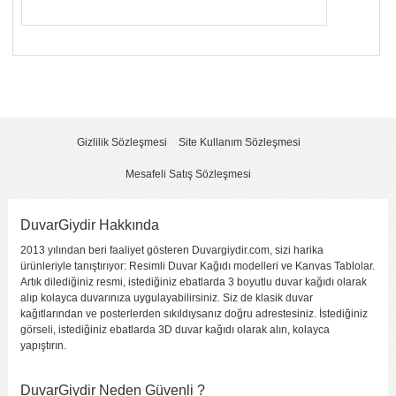
Yorumunuzun Başlığı
*
Yorum
*
Gizlilik Sözleşmesi
Site Kullanım Sözleşmesi
Mesafeli Satış Sözleşmesi
DuvarGiydir Hakkında
2013 yılından beri faaliyet gösteren Duvargiydir.com, sizi harika
Yorumu Gönder
ürünleriyle tanıştırıyor: Resimli Duvar Kağıdı modelleri ve Kanvas Tablolar.
Artık dilediğiniz resmi, istediğiniz ebatlarda 3 boyutlu duvar kağıdı olarak
alıp kolayca duvarınıza uygulayabilirsiniz. Siz de klasik duvar
kağıtlarından ve posterlerden sıkıldıysanız doğru adrestesiniz. İstediğiniz
görseli, istediğiniz ebatlarda 3D duvar kağıdı olarak alın, kolayca
yapıştırın.
DuvarGiydir Neden Güvenli ?