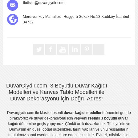
Merdivenköy Mahallesi, Hoşgörü Sokak No:13 Kadıköy İstanbul
34732
DuvarGiydir.com, 3 Boyutlu Duvar Kağıdı
Modelleri ve Kanvas Tablo Modelleri ile
Duvar Dekorasyonu için Doğru Adres!
Duvargiydir.com
ile klasik desenli
duvar kağıdı modelleri
dönemini geride
bırakıyoruz ve
duvar dekorasyonu
için yepyeni
resimli 3 boyutlu duvar
kağıdı
dönemine geçiş yapıyoruz. Çünkü artık
duvar
larınızı Türkiye'nin ve
Dünya'nın en güzel doğal güzellikleri, tarihi yapıları ve ünlü ressamların
unutulmaz sanat eserleri ile dekore edebileceksiniz. Evinizi, ofisinizi ister