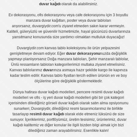
duvar kağıdı
olarak da alabilirsiniz.
Ev dekorasyonu
,
ofis dekorasyonu
veya
cafe dekorasyonu
için
3 boyutlu
manzara duvar kağıtları
,
poster
veya
duvar tabloları
arıyorsanız, duvargiydir.com'u ziyaret etmeden sakın karar vermeyin.
Kaliteli, güleryüzlü ve güvenilir hizmetimizle, hayal gücünüzü duvarlarınıza
yansıtmanız konusunda size yardımcı olmaktan mutluluk duyacağız!
Duvargiydir.com
kanvas tablo
koleksiyonu ile ürün yelpazesini
genişletmeye devam ediyor. Eğer
duvar dekorasyonu
nuzda değişiklik
yapmayı planlıyorsanız
Doğa manzara tabloları
,
Şehir manzaralı tablolar
,
Ünlü ressamların tabloları
kategorilerimizi mutlaka ziyaret etmelisiniz.
Kanvas tablolar
ımız
duvar
ınıza asmaya hazır şekilde kargo ile kapınıza
kadar teslim edilir.
Kanvas tablo fiyatları
tercih edilen ürünün en ve boy
ölçülerine göre değişiklik göstermektedir.
Dünya hatirası duvar kağıdı modelleri
,
pencere resimli duvar kağıdı
modelleri
ve
ofis - iş yeri duvar kağıdı modelleri
gibi bir çok kategori
içerisinden dilediğiniz görseli duvar kağıdı olarak satın alma opsiyonunu
sunarken; Duvargiydir, dilediğiniz resmi tasarımcılarımız ile birlikte
tasarlayıp
resimli duvar kağıdı
olarak elde etmeniz lüksünü de size
sunuyor. İçeriklerimiz, portföyümüz, üretim tesisimiz, ürünlerimiz, duvar
kağıdı kalitemiz ve diğer konular ile ilgili bizden bilgi almak için bizi
dilediğiniz zaman arayabilirsiniz. Esenlikle kalın!