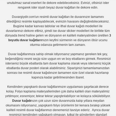
unutulmaz sanat eserleri ile dekore edebileceksiniz. Evinizi, ofisinizi ister
rengarek ister
siyah beyaz duvar kağıtları
ile dekore edin.
Duvargiydir.com'un
resimli duvar kağıtları
ile duvarınızın tamamını
dilediğiniz resimle kaplayabilecek, evinizin havasını değiştirebileceksiniz.
Bugüne kadar
kanvas tablo
lar ve
ithal duvar kağıdı modelleri
ile
duvarlarınızı dekore ettiniz, şimdi ise
duvar sticker
modelleri ile birlikte tüm
dünyada trend haline gelen ve dünyanın en kaliteli materyalinden üretilen
3
boyutlu duvar kağıtları
mızın keyfini sürmenin ve dünyanın öbür ucunu
oturma odanıza getirmenin tam zamanı.
Duvar kağıtlarımıza sahip olmak istiyorsanız
yapmanız gereken tek şey,
beğendiğiniz resmi seçip size uygun en ve boy ebatlarını girmek. Resminizi
isterseniz büyük ebatlarda tam
duvar kaplama
olarak veya isterseniz küçük
ebatlarda
duvar posteri
olarak alabilirsiniz. Siparişinizi tamamlamanızdan
sonrası ise
resimli duvar kağıdı
nızın tamamen size özel olarak hazırlanıp
kapınıza kadar getirilmesinden ibaret.
Kendinden yapışkanlı
duvar kağıtlarımızın uygulaması
şaşırtacak derece
kolay.
Folyo kaplama
materyallerinden çok daha kaliteli olan
materyalimiz
yırtılmıyor, esnemiyor, tekrar tekrar yapıştırılabiliyor ve kolayca sökülebiliyor.
Duvar kağıdı
nızın çok uzun süre duvarınızda kalıp yıllara meydan
okumasını istiyorsanız,
yapışkanlı folyo
ürünlerini bir kenara bırakıp yüksek
kaliteli
resimli duvar kağıtlarımız
ı denemenizi tavsiye ederiz. Ayrıca duvar
resminizi kendinden yağışkanlı olmayan, tutkal ile gönderilen standart