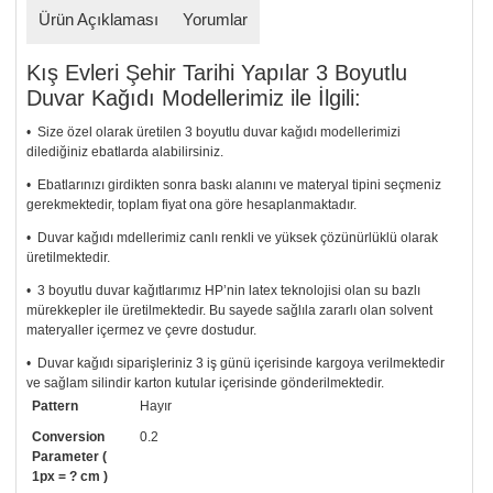
Ürün Açıklaması
Yorumlar
Kış Evleri Şehir Tarihi Yapılar 3 Boyutlu
Duvar Kağıdı Modellerimiz ile İlgili:
• Size özel olarak üretilen 3 boyutlu duvar kağıdı modellerimizi
dilediğiniz ebatlarda alabilirsiniz.
• Ebatlarınızı girdikten sonra baskı alanını ve materyal tipini seçmeniz
gerekmektedir, toplam fiyat ona göre hesaplanmaktadır.
• Duvar kağıdı mdellerimiz canlı renkli ve yüksek çözünürlüklü olarak
üretilmektedir.
• 3 boyutlu duvar kağıtlarımız HP’nin latex teknolojisi olan su bazlı
mürekkepler ile üretilmektedir. Bu sayede sağlıla zararlı olan solvent
materyaller içermez ve çevre dostudur.
• Duvar kağıdı siparişleriniz 3 iş günü içerisinde kargoya verilmektedir
ve sağlam silindir karton kutular içerisinde gönderilmektedir.
Pattern
Hayır
• Tutkalınız, siparişiniz ile birlikte ücretsiz olarak gönderilecektir.
Uygulaması standart duvar kağıdı ile aynıdır. Siparişiniz ile birlikte
Conversion
0.2
uygulama kılavuzu da gönderilecektir.
Parameter (
1px = ? cm )
• Resimli duvar kağıdı modelinizi siyah beyaz renklerde istiyorsanız bizi