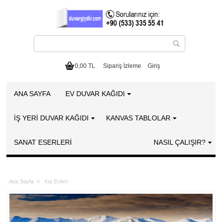
0,00 TL
Sipariş İzleme
Giriş
ANA SAYFA
EV DUVAR KAĞIDI
İŞ YERİ DUVAR KAĞIDI
KANVAS TABLOLAR
SANAT ESERLERI
NASIL ÇALIŞIR?
Ana Sayfa
»
Kış Evleri