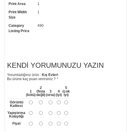
Print Area
1
arayıp talebinizi iletebilirsiniz.
Print Width
1
• Görselde düzenleme yaptırmak istiyorsanız yine bize telefon
Size
numaramızdan ulaşabilirsiniz.
Category
490
Listing Price
KENDI YORUMUNUZU YAZIN
Yorumladığınız ürün :
Kış Evleri
Bu ürüne kaç puan verirsiniz ?
*
2
5
1
(fena
3
4
(çok
(kötü)
değil)
(orta)
(iyi)
iyi)
Görüntü
Kalitesi
Yapıştırma
Kolaylığı
Fiyat