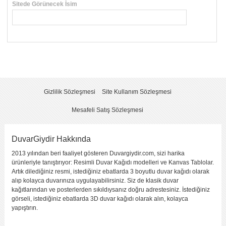
Sitede Görünecek İsim
*
Yorumunuzun Başlığı
*
Yorum
*
Gizlilik Sözleşmesi
Site Kullanım Sözleşmesi
Mesafeli Satış Sözleşmesi
DuvarGiydir Hakkında
2013 yılından beri faaliyet gösteren Duvargiydir.com, sizi harika
Yorumu Gönder
ürünleriyle tanıştırıyor: Resimli Duvar Kağıdı modelleri ve Kanvas Tablolar.
Artık dilediğiniz resmi, istediğiniz ebatlarda 3 boyutlu duvar kağıdı olarak
alıp kolayca duvarınıza uygulayabilirsiniz. Siz de klasik duvar
kağıtlarından ve posterlerden sıkıldıysanız doğru adrestesiniz. İstediğiniz
görseli, istediğiniz ebatlarda 3D duvar kağıdı olarak alın, kolayca
yapıştırın.