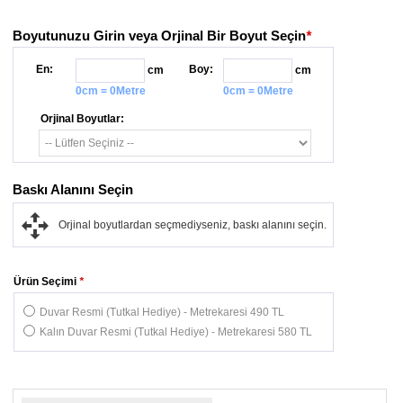
Boyutunuzu Girin veya Orjinal Bir Boyut Seçin
*
En:
Boy:
cm
cm
0cm = 0Metre
0cm = 0Metre
Orjinal Boyutlar:
Baskı Alanını Seçin
Orjinal boyutlardan seçmediyseniz, baskı alanını seçin.
Ürün Seçimi
*
Duvar Resmi (Tutkal Hediye) - Metrekaresi 490 TL
Kalın Duvar Resmi (Tutkal Hediye) - Metrekaresi 580 TL