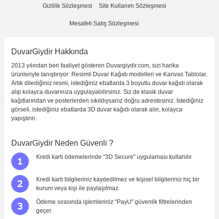
Gizlilik Sözleşmesi
Site Kullanım Sözleşmesi
Mesafeli Satış Sözleşmesi
DuvarGiydir Hakkında
2013 yılından beri faaliyet gösteren Duvargiydir.com, sizi harika
Yorumu Gönder
ürünleriyle tanıştırıyor: Resimli Duvar Kağıdı modelleri ve Kanvas Tablolar.
Artık dilediğiniz resmi, istediğiniz ebatlarda 3 boyutlu duvar kağıdı olarak
alıp kolayca duvarınıza uygulayabilirsiniz. Siz de klasik duvar
kağıtlarından ve posterlerden sıkıldıysanız doğru adrestesiniz. İstediğiniz
görseli, istediğiniz ebatlarda 3D duvar kağıdı olarak alın, kolayca
yapıştırın.
DuvarGiydir Neden Güvenli ?
Kredi kartı ödemelerinde "3D Secure" uygulaması kullanılır.
Kredi kartı bilgileriniz kaydedilmez ve kişisel bilgileriniz hiç bir
kurum veya kişi ile paylaşılmaz.
Ödeme sırasında işlemleriniz "PayU" güvenlik filtrelerinden
geçer.