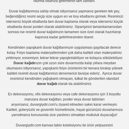
oturma odanıza getirmenin tam zamanı.
Duvar kağıtlarımıza sahip olmak istiyorsanız
yapmanız gereken tek şey,
beğendiğiniz resmi seçip size uygun en ve boy ebatlarını girmek. Resminizi
isterseniz büyük ebatlarda tam
duvar kaplama
olarak veya isterseniz küçük
ebatlarda
duvar posteri
olarak alabilirsiniz. Siparişinizi tamamlamanızdan
sonrası ise
resimli duvar kağıdı
nızın tamamen size özel olarak hazırlanıp
kapınıza kadar getirilmesinden ibaret.
Kendinden yapışkanlı
duvar kağıtlarımızın uygulaması
şaşırtacak derece
kolay.
Folyo kaplama
materyallerinden çok daha kaliteli olan
materyalimiz
yırtılmıyor, esnemiyor, tekrar tekrar yapıştırılabiliyor ve kolayca sökülebiliyor.
Duvar kağıdı
nızın çok uzun süre duvarınızda kalıp yıllara meydan
okumasını istiyorsanız,
yapışkanlı folyo
ürünlerini bir kenara bırakıp yüksek
kaliteli
resimli duvar kağıtlarımız
ı denemenizi tavsiye ederiz. Ayrıca duvar
resminizi kendinden yağışkanlı olmayan, tutkal ile gönderilen standart
duvar kağıdı
olarak da alabilirsiniz.
Ev dekorasyonu
,
ofis dekorasyonu
veya
cafe dekorasyonu
için
3 boyutlu
manzara duvar kağıtları
,
poster
veya
duvar tabloları
arıyorsanız, duvargiydir.com'u ziyaret etmeden sakın karar vermeyin.
Kaliteli, güleryüzlü ve güvenilir hizmetimizle, hayal gücünüzü duvarlarınıza
yansıtmanız konusunda size yardımcı olmaktan mutluluk duyacağız!
Duvargiydir.com
kanvas tablo
koleksiyonu ile ürün yelpazesini