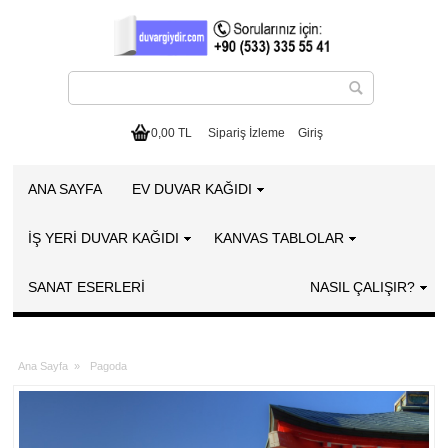
0,00 TL
Sipariş İzleme
Giriş
ANA SAYFA
EV DUVAR KAĞIDI
İŞ YERİ DUVAR KAĞIDI
KANVAS TABLOLAR
SANAT ESERLERI
NASIL ÇALIŞIR?
Ana Sayfa
»
Pagoda