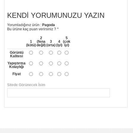
KENDI YORUMUNUZU YAZIN
Yorumladığınız ürün :
Pagoda
Bu ürüne kaç puan verirsiniz ?
*
2
5
1
(fena
3
4
(çok
(kötü)
değil)
(orta)
(iyi)
iyi)
Görüntü
Kalitesi
Yapıştırma
Kolaylığı
Fiyat
Sitede Görünecek İsim
*
Yorumunuzun Başlığı
*
Yorum
*