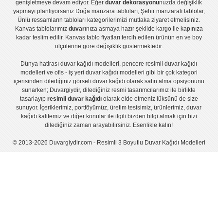
genişletmeye devam ediyor. Eğer
duvar dekorasyonu
nuzda değişiklik
yapmayı planlıyorsanız
Doğa manzara tabloları
,
Şehir manzaralı tablolar
,
Ünlü ressamların tabloları
kategorilerimizi mutlaka ziyaret etmelisiniz.
Kanvas tablolar
ımız
duvar
ınıza asmaya hazır şekilde kargo ile kapınıza
kadar teslim edilir.
Kanvas tablo fiyatları
tercih edilen ürünün en ve boy
ölçülerine göre değişiklik göstermektedir.
Dünya hatirası duvar kağıdı modelleri
,
pencere resimli duvar kağıdı
modelleri
ve
ofis - iş yeri duvar kağıdı modelleri
gibi bir çok kategori
içerisinden dilediğiniz görseli duvar kağıdı olarak satın alma opsiyonunu
sunarken; Duvargiydir, dilediğiniz resmi tasarımcılarımız ile birlikte
tasarlayıp
resimli duvar kağıdı
olarak elde etmeniz lüksünü de size
sunuyor. İçeriklerimiz, portföyümüz, üretim tesisimiz, ürünlerimiz, duvar
kağıdı kalitemiz ve diğer konular ile ilgili bizden bilgi almak için bizi
dilediğiniz zaman arayabilirsiniz. Esenlikle kalın!
© 2013-2026 Duvargiydir.com - Resimli 3 Boyutlu Duvar Kağıdı Modelleri