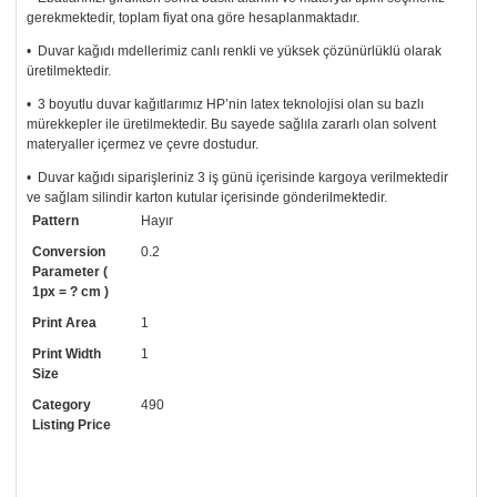
gerekmektedir, toplam fiyat ona göre hesaplanmaktadır.
• Duvar kağıdı mdellerimiz canlı renkli ve yüksek çözünürlüklü olarak
üretilmektedir.
• 3 boyutlu duvar kağıtlarımız HP’nin latex teknolojisi olan su bazlı
mürekkepler ile üretilmektedir. Bu sayede sağlıla zararlı olan solvent
materyaller içermez ve çevre dostudur.
• Duvar kağıdı siparişleriniz 3 iş günü içerisinde kargoya verilmektedir
ve sağlam silindir karton kutular içerisinde gönderilmektedir.
Pattern
Hayır
• Tutkalınız, siparişiniz ile birlikte ücretsiz olarak gönderilecektir.
Uygulaması standart duvar kağıdı ile aynıdır. Siparişiniz ile birlikte
Conversion
0.2
uygulama kılavuzu da gönderilecektir.
Parameter (
1px = ? cm )
• Resimli duvar kağıdı modelinizi siyah beyaz renklerde istiyorsanız bizi
Print Area
1
arayıp talebinizi iletebilirsiniz.
Print Width
1
• Görselde düzenleme yaptırmak istiyorsanız yine bize telefon
Size
numaramızdan ulaşabilirsiniz.
Category
490
Listing Price