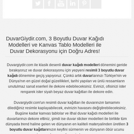
DuvarGiydir.com, 3 Boyutlu Duvar Kağıdı
Modelleri ve Kanvas Tablo Modelleri ile
Duvar Dekorasyonu için Doğru Adres!
Duvargiydir.com
ile klasik desenli
duvar kağıdı modelleri
dönemini geride
bırakıyoruz ve
duvar dekorasyonu
için yepyeni
resimli 3 boyutlu duvar
kağıdı
dönemine geçiş yapıyoruz. Çünkü artık
duvar
larınızı Türkiye'nin ve
Dünya'nın en güzel doğal güzellikleri, tarihi yapıları ve ünlü ressamların
unutulmaz sanat eserleri ile dekore edebileceksiniz. Evinizi, ofisinizi ister
rengarek ister
siyah beyaz duvar kağıtları
ile dekore edin.
Duvargiydir.com'un
resimli duvar kağıtları
ile duvarınızın tamamını
dilediğiniz resimle kaplayabilecek, evinizin havasını değiştirebileceksiniz.
Bugüne kadar
kanvas tablo
lar ve
ithal duvar kağıdı modelleri
ile
duvarlarınızı dekore ettiniz, şimdi ise
duvar sticker
modelleri ile birlikte tüm
dünyada trend haline gelen ve dünyanın en kaliteli materyalinden üretilen
3
boyutlu duvar kağıtları
mızın keyfini sürmenin ve dünyanın öbür ucunu