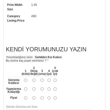
Print Width
1.45
• Görselde düzenleme yaptırmak istiyorsanız yine bize telefon
Size
numaramızdan ulaşabilirsiniz.
Category
490
Listing Price
KENDI YORUMUNUZU YAZIN
Yorumladığınız ürün :
Sahilden Kız Kulesi
Bu ürüne kaç puan verirsiniz ?
*
2
5
1
(fena
3
4
(çok
(kötü)
değil)
(orta)
(iyi)
iyi)
Görüntü
Kalitesi
Yapıştırma
Kolaylığı
Fiyat
Sitede Görünecek İsim
*