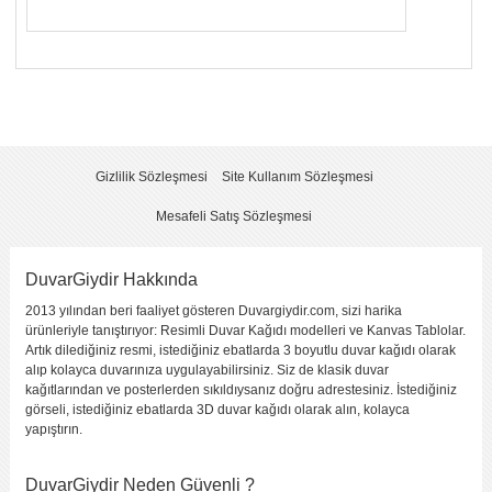
Yorumunuzun Başlığı
*
Yorum
*
Gizlilik Sözleşmesi
Site Kullanım Sözleşmesi
Mesafeli Satış Sözleşmesi
DuvarGiydir Hakkında
2013 yılından beri faaliyet gösteren Duvargiydir.com, sizi harika
Yorumu Gönder
ürünleriyle tanıştırıyor: Resimli Duvar Kağıdı modelleri ve Kanvas Tablolar.
Artık dilediğiniz resmi, istediğiniz ebatlarda 3 boyutlu duvar kağıdı olarak
alıp kolayca duvarınıza uygulayabilirsiniz. Siz de klasik duvar
kağıtlarından ve posterlerden sıkıldıysanız doğru adrestesiniz. İstediğiniz
görseli, istediğiniz ebatlarda 3D duvar kağıdı olarak alın, kolayca
yapıştırın.
DuvarGiydir Neden Güvenli ?