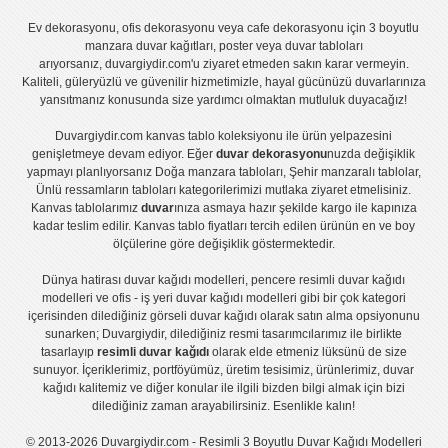
Ev dekorasyonu
,
ofis dekorasyonu
veya
cafe dekorasyonu
için
3 boyutlu
manzara duvar kağıtları
,
poster
veya
duvar tabloları
arıyorsanız, duvargiydir.com'u ziyaret etmeden sakın karar vermeyin.
Kaliteli, güleryüzlü ve güvenilir hizmetimizle, hayal gücünüzü duvarlarınıza
yansıtmanız konusunda size yardımcı olmaktan mutluluk duyacağız!
Duvargiydir.com
kanvas tablo
koleksiyonu ile ürün yelpazesini
genişletmeye devam ediyor. Eğer
duvar dekorasyonu
nuzda değişiklik
yapmayı planlıyorsanız
Doğa manzara tabloları
,
Şehir manzaralı tablolar
,
Ünlü ressamların tabloları
kategorilerimizi mutlaka ziyaret etmelisiniz.
Kanvas tablolar
ımız
duvar
ınıza asmaya hazır şekilde kargo ile kapınıza
kadar teslim edilir.
Kanvas tablo fiyatları
tercih edilen ürünün en ve boy
ölçülerine göre değişiklik göstermektedir.
Dünya hatirası duvar kağıdı modelleri
,
pencere resimli duvar kağıdı
modelleri
ve
ofis - iş yeri duvar kağıdı modelleri
gibi bir çok kategori
içerisinden dilediğiniz görseli duvar kağıdı olarak satın alma opsiyonunu
sunarken; Duvargiydir, dilediğiniz resmi tasarımcılarımız ile birlikte
tasarlayıp
resimli duvar kağıdı
olarak elde etmeniz lüksünü de size
sunuyor. İçeriklerimiz, portföyümüz, üretim tesisimiz, ürünlerimiz, duvar
kağıdı kalitemiz ve diğer konular ile ilgili bizden bilgi almak için bizi
dilediğiniz zaman arayabilirsiniz. Esenlikle kalın!
© 2013-2026 Duvargiydir.com - Resimli 3 Boyutlu Duvar Kağıdı Modelleri