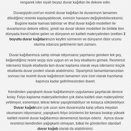
rengarek ister
siyah beyaz duvar kağıtları
ile dekore edin.
Duvargiydir.com'un
resimli duvar kağıtları
ile duvarınızın tamamını
dilediğiniz resimle kaplayabilecek, evinizin havasını değiştirebileceksiniz.
Bugüne kadar
kanvas tablo
lar ve
ithal duvar kağıdı modelleri
ile
duvarlarınızı dekore ettiniz, şimdi ise
duvar sticker
modelleri ile birlikte tüm
dünyada trend haline gelen ve dünyanın en kaliteli materyalinden üretilen
3
boyutlu duvar kağıtları
mızın keyfini sürmenin ve dünyanın öbür ucunu
oturma odanıza getirmenin tam zamanı.
Duvar kağıtlarımıza sahip olmak istiyorsanız
yapmanız gereken tek şey,
beğendiğiniz resmi seçip size uygun en ve boy ebatlarını girmek. Resminizi
isterseniz büyük ebatlarda tam
duvar kaplama
olarak veya isterseniz küçük
ebatlarda
duvar posteri
olarak alabilirsiniz. Siparişinizi tamamlamanızdan
sonrası ise
resimli duvar kağıdı
nızın tamamen size özel olarak hazırlanıp
kapınıza kadar getirilmesinden ibaret.
Kendinden yapışkanlı
duvar kağıtlarımızın uygulaması
şaşırtacak derece
kolay.
Folyo kaplama
materyallerinden çok daha kaliteli olan
materyalimiz
yırtılmıyor, esnemiyor, tekrar tekrar yapıştırılabiliyor ve kolayca sökülebiliyor.
Duvar kağıdı
nızın çok uzun süre duvarınızda kalıp yıllara meydan
okumasını istiyorsanız,
yapışkanlı folyo
ürünlerini bir kenara bırakıp yüksek
kaliteli
resimli duvar kağıtlarımız
ı denemenizi tavsiye ederiz. Ayrıca duvar
resminizi kendinden yağışkanlı olmayan, tutkal ile gönderilen standart
duvar kağıdı
olarak da alabilirsiniz.