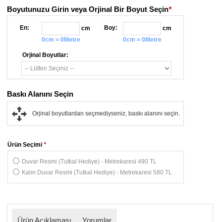
Boyutunuzu Girin veya Orjinal Bir Boyut Seçin
*
En:
Boy:
cm
cm
0cm = 0Metre
0cm = 0Metre
Orjinal Boyutlar:
Baskı Alanını Seçin
Orjinal boyutlardan seçmediyseniz, baskı alanını seçin.
Ürün Seçimi
*
Duvar Resmi (Tutkal Hediye) - Metrekaresi 490 TL
Kalın Duvar Resmi (Tutkal Hediye) - Metrekaresi 580 TL
Ürün Açıklaması
Yorumlar