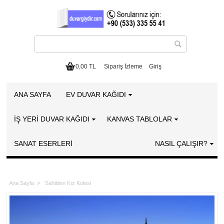
0,00 TL
Sipariş İzleme
Giriş
ANA SAYFA
EV DUVAR KAĞIDI
İŞ YERİ DUVAR KAĞIDI
KANVAS TABLOLAR
SANAT ESERLERI
NASIL ÇALIŞIR?
Ana Sayfa
»
Sahilden Kız Kulesi