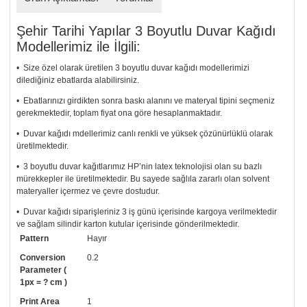
Şehir Tarihi Yapılar 3 Boyutlu Duvar Kağıdı
Modellerimiz ile İlgili:
• Size özel olarak üretilen 3 boyutlu duvar kağıdı modellerimizi
dilediğiniz ebatlarda alabilirsiniz.
• Ebatlarınızı girdikten sonra baskı alanını ve materyal tipini seçmeniz
gerekmektedir, toplam fiyat ona göre hesaplanmaktadır.
• Duvar kağıdı mdellerimiz canlı renkli ve yüksek çözünürlüklü olarak
üretilmektedir.
• 3 boyutlu duvar kağıtlarımız HP’nin latex teknolojisi olan su bazlı
mürekkepler ile üretilmektedir. Bu sayede sağlıla zararlı olan solvent
materyaller içermez ve çevre dostudur.
• Duvar kağıdı siparişleriniz 3 iş günü içerisinde kargoya verilmektedir
ve sağlam silindir karton kutular içerisinde gönderilmektedir.
Pattern
Hayır
• Tutkalınız, siparişiniz ile birlikte ücretsiz olarak gönderilecektir.
Uygulaması standart duvar kağıdı ile aynıdır. Siparişiniz ile birlikte
Conversion
0.2
uygulama kılavuzu da gönderilecektir.
Parameter (
1px = ? cm )
• Resimli duvar kağıdı modelinizi siyah beyaz renklerde istiyorsanız bizi
Print Area
1
arayıp talebinizi iletebilirsiniz.