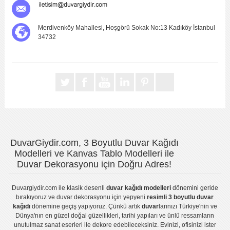
Merdivenköy Mahallesi, Hoşgörü Sokak No:13 Kadıköy İstanbul
34732
DuvarGiydir.com, 3 Boyutlu Duvar Kağıdı
Modelleri ve Kanvas Tablo Modelleri ile
Duvar Dekorasyonu için Doğru Adres!
Duvargiydir.com
ile klasik desenli
duvar kağıdı modelleri
dönemini geride
bırakıyoruz ve
duvar dekorasyonu
için yepyeni
resimli 3 boyutlu duvar
kağıdı
dönemine geçiş yapıyoruz. Çünkü artık
duvar
larınızı Türkiye'nin ve
Dünya'nın en güzel doğal güzellikleri, tarihi yapıları ve ünlü ressamların
unutulmaz sanat eserleri ile dekore edebileceksiniz. Evinizi, ofisinizi ister