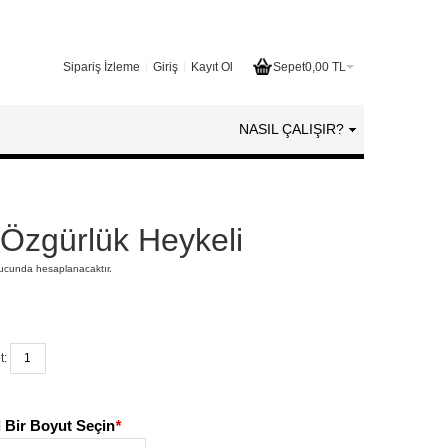
Sipariş İzleme
Giriş
Kayıt Ol
Sepet
0,00 TL
NASIL ÇALIŞIR?
Özgürlük Heykeli
nucunda hesaplanacaktır.
t:
 Bir Boyut Seçin
*