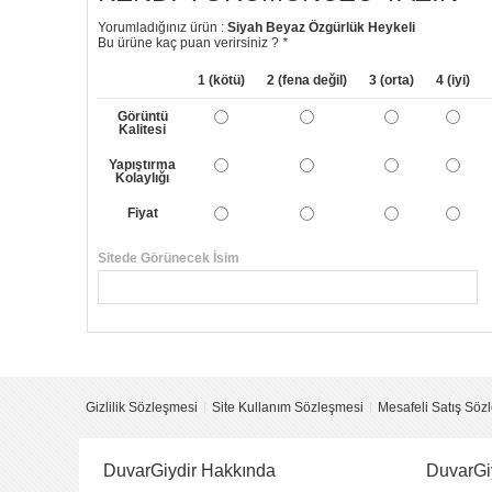
Yorumladığınız ürün :
Siyah Beyaz Özgürlük Heykeli
Bu ürüne kaç puan verirsiniz ?
*
1 (kötü)
2 (fena değil)
3 (orta)
4 (iyi)
Görüntü
Kalitesi
Yapıştırma
Kolaylığı
Fiyat
Sitede Görünecek İsim
Yorumunuzun Başlığı
Yorum
Gizlilik Sözleşmesi
Site Kullanım Sözleşmesi
Mesafeli Satış Söz
DuvarGiydir Hakkında
DuvarGi