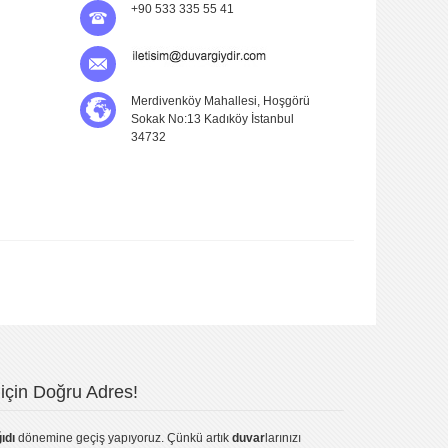
+90 533 335 55 41
Merdivenköy Mahallesi, Hoşgörü
Sokak No:13 Kadıköy İstanbul
34732
için Doğru Adres!
ıdı
dönemine geçiş yapıyoruz. Çünkü artık
duvar
larınızı