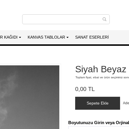
AR KAĞIDI
KANVAS TABLOLAR
SANAT ESERLERI
Siyah Beyaz 
Toplam fiyat, ebat ve ürün seçiminiz so
0,00 TL
Sepete Ekle
Ade
Boyutunuzu Girin veya Orjinal