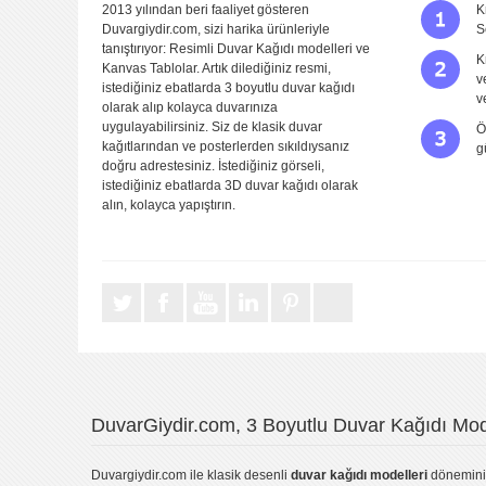
2013 yılından beri faaliyet gösteren
K
Duvargiydir.com, sizi harika ürünleriyle
S
tanıştırıyor: Resimli Duvar Kağıdı modelleri ve
K
Kanvas Tablolar. Artık dilediğiniz resmi,
v
istediğiniz ebatlarda 3 boyutlu duvar kağıdı
Yorumu Gönder
v
olarak alıp kolayca duvarınıza
uygulayabilirsiniz. Siz de klasik duvar
Ö
kağıtlarından ve posterlerden sıkıldıysanız
g
doğru adrestesiniz. İstediğiniz görseli,
istediğiniz ebatlarda 3D duvar kağıdı olarak
alın, kolayca yapıştırın.
DuvarGiydir.com, 3 Boyutlu Duvar Kağıdı Mode
Duvargiydir.com
ile klasik desenli
duvar kağıdı modelleri
dönemini 