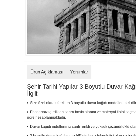
Ürün Açıklaması
Yorumlar
Şehir Tarihi Yapılar 3 Boyutlu Duvar Kağı
İlgili:
• Size özel olarak üretilen 3 boyutlu duvar kağıdı modellerimizi dile
• Ebatlarınızı girdikten sonra baskı alanını ve materyal tipini seç
göre hesaplanmaktadır.
• Duvar kağıdı mdellerimiz canlı renkli ve yüksek çözünürlüklü olar
• 3 boyutlu duvar kağıtlarımız HP’nin latex teknolojisi olan su bazl