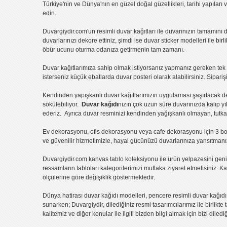
Türkiye'nin ve Dünya'nın en güzel doğal güzellikleri, tarihi yapıları 
edin.
Duvargiydir.com'un
resimli duvar kağıtları
ile duvarınızın tamamını d
duvarlarınızı dekore ettiniz, şimdi ise
duvar sticker
modelleri ile bir
öbür ucunu oturma odanıza getirmenin tam zamanı.
Duvar kağıtlarımıza sahip olmak istiyorsanız
yapmanız gereken tek ş
isterseniz küçük ebatlarda
duvar posteri
olarak alabilirsiniz. Sipar
Kendinden yapışkanlı
duvar kağıtlarımızın uygulaması
şaşırtacak d
sökülebiliyor.
Duvar kağıdı
nızın çok uzun süre duvarınızda kalıp y
ederiz. Ayrıca duvar resminizi kendinden yağışkanlı olmayan, tutka
Ev dekorasyonu
,
ofis dekorasyonu
veya
cafe dekorasyonu
için
3 bo
ve güvenilir hizmetimizle, hayal gücünüzü duvarlarınıza yansıtman
Duvargiydir.com
kanvas tablo
koleksiyonu ile ürün yelpazesini ge
ressamların tabloları
kategorilerimizi mutlaka ziyaret etmelisiniz.
Ka
ölçülerine göre değişiklik göstermektedir.
Dünya hatirası duvar kağıdı modelleri
,
pencere resimli duvar kağıdı
sunarken; Duvargiydir, dilediğiniz resmi tasarımcılarımız ile birlikte
kalitemiz ve diğer konular ile ilgili bizden bilgi almak için bizi diled