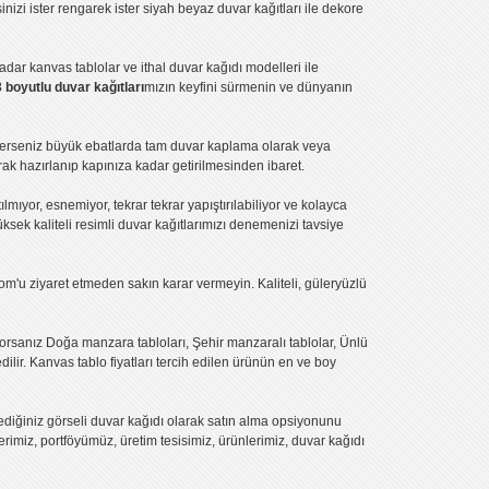
inizi ister rengarek ister
siyah beyaz duvar kağıtları
ile dekore
kadar
kanvas tablo
lar ve
ithal duvar kağıdı modelleri
ile
3 boyutlu duvar kağıtları
mızın keyfini sürmenin ve dünyanın
terseniz büyük ebatlarda tam
duvar kaplama
olarak veya
ak hazırlanıp kapınıza kadar getirilmesinden ibaret.
tılmıyor, esnemiyor, tekrar tekrar yapıştırılabiliyor ve kolayca
üksek kaliteli
resimli duvar kağıtlarımız
ı denemenizi tavsiye
om'u ziyaret etmeden sakın karar vermeyin. Kaliteli, güleryüzlü
yorsanız
Doğa manzara tabloları
,
Şehir manzaralı tablolar
,
Ünlü
dilir.
Kanvas tablo fiyatları
tercih edilen ürünün en ve boy
lediğiniz görseli duvar kağıdı olarak satın alma opsiyonunu
rimiz, portföyümüz, üretim tesisimiz, ürünlerimiz, duvar kağıdı