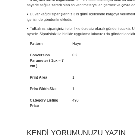
sayede sağlıla zararlı olan solvent materyaller içermez ve çevre d
• Duvar kağıdı siparişleriniz 3 iş günü içerisinde kargoya verilmekt
içerisinde gönderilmektedir.
• Tutkalınız, siparişiniz ile birlikte ücretsiz olarak gönderilecektir
aynıdır. Siparişiniz ile birlikte uygulama kılavuzu da gönderilecektir
• Resimli duvar kağıdı modelinizi siyah beyaz renklerde istiyorsanız b
Pattern
Hayır
• Görselde düzenleme yaptırmak istiyorsanız yine bize telefon num
Conversion
0.2
Parameter ( 1px = ?
cm )
Print Area
1
Print Width Size
1
Category Listing
490
Price
KENDI YORUMUNUZU YAZIN