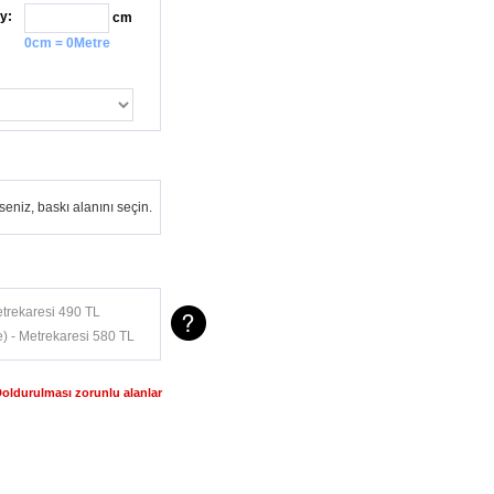
y:
cm
0cm = 0Metre
eniz, baskı alanını seçin.
trekaresi 490 TL
) - Metrekaresi 580 TL
Doldurulması zorunlu alanlar