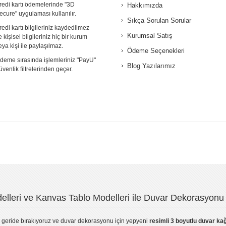
redi kartı ödemelerinde "3D
Hakkımızda
ecure" uygulaması kullanılır.
Sıkça Sorulan Sorular
redi kartı bilgileriniz kaydedilmez
Kurumsal Satış
e kişisel bilgileriniz hiç bir kurum
eya kişi ile paylaşılmaz.
Ödeme Seçenekleri
deme sırasında işlemleriniz "PayU"
Blog Yazılarımız
üvenlik filtrelerinden geçer.
lleri ve Kanvas Tablo Modelleri ile Duvar Dekorasyonu 
geride bırakıyoruz ve
duvar dekorasyonu
için yepyeni
resimli 3 boyutlu duvar kağ