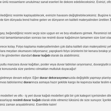
ve ünlü ressamların unutulmaz sanat eserleri ile dekore edebileceksiniz. Evinizi, ofis
ilediğiniz resimle kaplayabilecek, evinizin havasını değiştirebileceksiniz. Bugüne 
likte tüm dünyada trend haline gelen ve dünyanın en kaliteli materyalinden üretilen
ey, beğendiğiniz resmi seçip size uygun en ve boy ebatlarını girmek. Resminizi is
işinizi tamamlamanızdan sonrası ise
resimli duvar kağıdı
nızın tamamen size özel olar
erece kolay.
Folyo kaplama
materyallerinden çok daha kaliteli olan
materyalimiz
yır
ıllara meydan okumasını istiyorsanız,
yapışkanlı folyo
ürünlerini bir kenara bırakıp y
l ile gönderilen standart
duvar kağıdı
olarak da alabilirsiniz.
yutlu manzara duvar kağıtları
,
poster
veya
duvar tabloları
arıyorsanız, duvargiydir.c
ız konusunda size yardımcı olmaktan mutluluk duyacağız!
nişletmeye devam ediyor. Eğer
duvar dekorasyonu
nuzda değişiklik yapmayı planlı
nvas tablolar
ımız
duvar
ınıza asmaya hazır şekilde kargo ile kapınıza kadar teslim e
 modelleri
ve
ofis - iş yeri duvar kağıdı modelleri
gibi bir çok kategori içerisinden di
 tasarlayıp
resimli duvar kağıdı
olarak elde etmeniz lüksünü de size sunuyor. İçerikle
iğiniz zaman arayabilirsiniz. Esenlikle kalın!