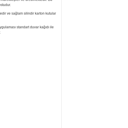
ostudur.
edir ve sağlam silindir karton kutular
. Uygulaması standart duvar kağıdı ile
.
izi arayıp talebinizi iletebilirsiniz.
aramızdan ulaşabilirsiniz.