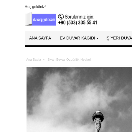
Hoş geldiniz!
ANA SAYFA
EV DUVAR KAĞIDI
İŞ YERİ DUV
Ana Sayfa
»
Siyah Beyaz Özgürlük Heykeli