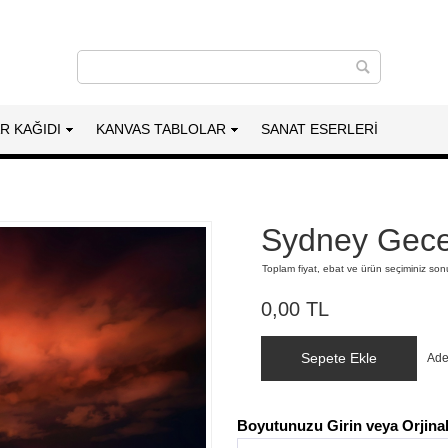
AR KAĞIDI
KANVAS TABLOLAR
SANAT ESERLERI
Sydney Gece
Toplam fiyat, ebat ve ürün seçiminiz so
0,00 TL
Sepete Ekle
Ade
Boyutunuzu Girin veya Orjinal