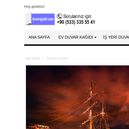
Hoş geldiniz!
ANA SAYFA
EV DUVAR KAĞIDI
İŞ YERİ DUV
Ana Sayfa
»
Sydney Gecesi