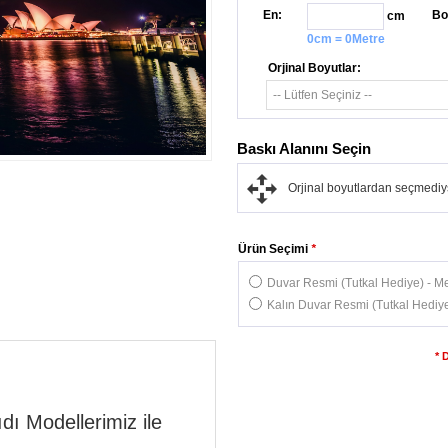
En:
Bo
cm
0cm = 0Metre
Orjinal Boyutlar:
Baskı Alanını Seçin
Orjinal boyutlardan seçmediys
Ürün Seçimi
*
Duvar Resmi (Tutkal Hediye) - Me
Kalın Duvar Resmi (Tutkal Hediye
* 
dı Modellerimiz ile