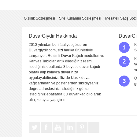
Yorum
Gizlilik Sözleşmesi
Site Kullanım Sözleşmesi
Mesafeli Satış Söz
DuvarGiydir Hakkında
DuvarGi
2013 yılından beri faaliyet gösteren
K
Duvargiydir.com, sizi harika ürünleriyle
S
tanıştırıyor: Resimli Duvar Kağıdı modelleri ve
K
Kanvas Tablolar. Artık dilediğiniz resmi,
v
istediğiniz ebatlarda 3 boyutlu duvar kağıdı
Yorumu Gönder
v
olarak alıp kolayca duvarınıza
uygulayabilirsiniz. Siz de klasik duvar
Ö
kağıtlarından ve posterlerden sıkıldıysanız
g
doğru adrestesiniz. İstediğiniz görseli,
istediğiniz ebatlarda 3D duvar kağıdı olarak
alın, kolayca yapıştırın.