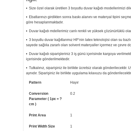
• Size özel olarak üretilen 3 boyutlu duvar kağıdı modellerimizi dile
• Ebatlarınızı girdikten sonra baskı alanını ve materyal tipini seç
göre hesaplanmaktadır.
• Duvar kağıdı mdellerimiz canlı renkli ve yüksek çözünürlüklü olar
• 3 boyutlu duvar kağıtlarımız HP’nin latex teknolojisi olan su bazl
sayede sağlıla zararlı olan solvent materyaller içermez ve çevre d
• Duvar kağıdı siparişleriniz 3 iş günü içerisinde kargoya verilmekt
içerisinde gönderilmektedir.
• Tutkalınız, siparişiniz ile birlikte ücretsiz olarak gönderilecektir
aynıdır. Siparişiniz ile birlikte uygulama kılavuzu da gönderilecektir
• Resimli duvar kağıdı modelinizi siyah beyaz renklerde istiyorsanız b
Pattern
Hayır
• Görselde düzenleme yaptırmak istiyorsanız yine bize telefon num
Conversion
0.2
Parameter ( 1px = ?
cm )
Print Area
1
Print Width Size
1