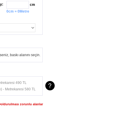
y:
cm
0cm = 0Metre
eniz, baskı alanını seçin.
trekaresi 490 TL
) - Metrekaresi 580 TL
Doldurulması zorunlu alanlar