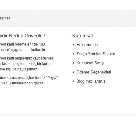
*
leşmesi
ydir Neden Güvenli ?
Kurumsal
redi kartı ödemelerinde "3D
Hakkımızda
ecure" uygulaması kullanılır.
Sıkça Sorulan Sorular
redi kartı bilgileriniz kaydedilmez
Kurumsal Satış
e kişisel bilgileriniz hiç bir kurum
eya kişi ile paylaşılmaz.
Ödeme Seçenekleri
deme sırasında işlemleriniz "PayU"
Blog Yazılarımız
üvenlik filtrelerinden geçer.