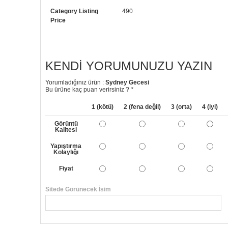
Category Listing
490
Price
KENDI YORUMUNUZU YAZIN
Yorumladığınız ürün :
Sydney Gecesi
Bu ürüne kaç puan verirsiniz ?
*
1 (kötü)
2 (fena değil)
3 (orta)
4 (iyi)
Görüntü
Kalitesi
Yapıştırma
Kolaylığı
Fiyat
Sitede Görünecek İsim
Yorumunuzun Başlığı