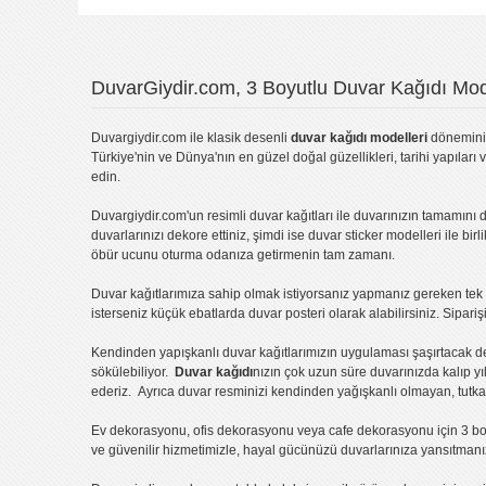
DuvarGiydir.com, 3 Boyutlu Duvar Kağıdı Mode
Duvargiydir.com
ile klasik desenli
duvar kağıdı modelleri
dönemini 
Türkiye'nin ve Dünya'nın en güzel doğal güzellikleri, tarihi yapıları 
edin.
Duvargiydir.com'un
resimli duvar kağıtları
ile duvarınızın tamamını d
duvarlarınızı dekore ettiniz, şimdi ise
duvar sticker
modelleri ile bir
öbür ucunu oturma odanıza getirmenin tam zamanı.
Duvar kağıtlarımıza sahip olmak istiyorsanız
yapmanız gereken tek ş
isterseniz küçük ebatlarda
duvar posteri
olarak alabilirsiniz. Sipar
Kendinden yapışkanlı
duvar kağıtlarımızın uygulaması
şaşırtacak d
sökülebiliyor.
Duvar kağıdı
nızın çok uzun süre duvarınızda kalıp y
ederiz. Ayrıca duvar resminizi kendinden yağışkanlı olmayan, tutka
Ev dekorasyonu
,
ofis dekorasyonu
veya
cafe dekorasyonu
için
3 bo
ve güvenilir hizmetimizle, hayal gücünüzü duvarlarınıza yansıtman