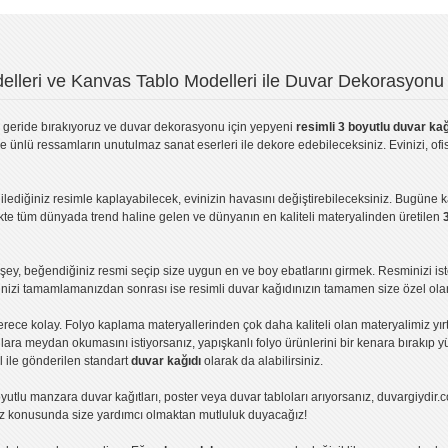
lleri ve Kanvas Tablo Modelleri ile Duvar Dekorasyonu 
geride bırakıyoruz ve
duvar dekorasyonu
için yepyeni
resimli 3 boyutlu duvar kağ
ve ünlü ressamların unutulmaz sanat eserleri ile dekore edebileceksiniz. Evinizi, ofis
ilediğiniz resimle kaplayabilecek, evinizin havasını değiştirebileceksiniz. Bugüne 
likte tüm dünyada trend haline gelen ve dünyanın en kaliteli materyalinden üretilen
ey, beğendiğiniz resmi seçip size uygun en ve boy ebatlarını girmek. Resminizi is
işinizi tamamlamanızdan sonrası ise
resimli duvar kağıdı
nızın tamamen size özel olar
erece kolay.
Folyo kaplama
materyallerinden çok daha kaliteli olan
materyalimiz
yır
ıllara meydan okumasını istiyorsanız,
yapışkanlı folyo
ürünlerini bir kenara bırakıp y
l ile gönderilen standart
duvar kağıdı
olarak da alabilirsiniz.
yutlu manzara duvar kağıtları
,
poster
veya
duvar tabloları
arıyorsanız, duvargiydir.c
ız konusunda size yardımcı olmaktan mutluluk duyacağız!