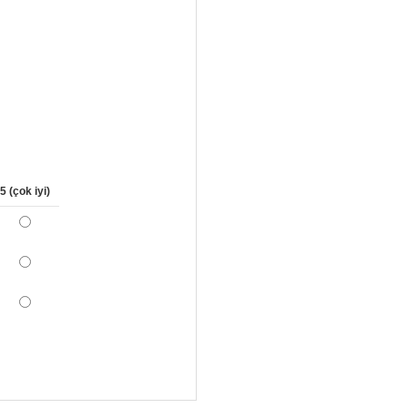
5 (çok iyi)
*
*