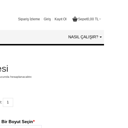
Sipariş İzleme
Giriş
Kayıt Ol
Sepet
0,00 TL
NASIL ÇALIŞIR?
si
nucunda hesaplanacaktır.
t:
 Bir Boyut Seçin
*