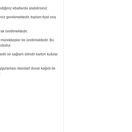
diğiniz ebatlarda alabilirsiniz.
meniz gerekmektedir, toplam fiyat ona
ak üretilmektedir.
ı mürekkepler ile üretilmektedir. Bu
ostudur.
edir ve sağlam silindir karton kutular
. Uygulaması standart duvar kağıdı ile
.
izi arayıp talebinizi iletebilirsiniz.
aramızdan ulaşabilirsiniz.