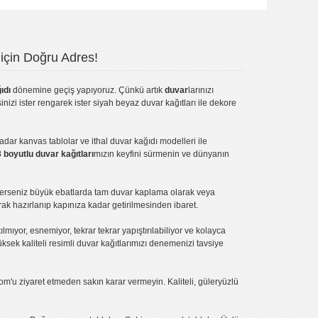
için Doğru Adres!
ıdı
dönemine geçiş yapıyoruz. Çünkü artık
duvar
larınızı
inizi ister rengarek ister
siyah beyaz duvar kağıtları
ile dekore
kadar
kanvas tablo
lar ve
ithal duvar kağıdı modelleri
ile
3 boyutlu duvar kağıtları
mızın keyfini sürmenin ve dünyanın
terseniz büyük ebatlarda tam
duvar kaplama
olarak veya
ak hazırlanıp kapınıza kadar getirilmesinden ibaret.
tılmıyor, esnemiyor, tekrar tekrar yapıştırılabiliyor ve kolayca
üksek kaliteli
resimli duvar kağıtlarımız
ı denemenizi tavsiye
om'u ziyaret etmeden sakın karar vermeyin. Kaliteli, güleryüzlü