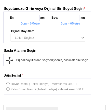
Boyutunuzu Girin veya Orjinal Bir Boyut Seçin
*
En:
Boy:
cm
cm
0cm = 0Metre
0cm = 0Metre
Orjinal Boyutlar:
Baskı Alanını Seçin
Orjinal boyutlardan seçmediyseniz, baskı alanını seçin.
Ürün Seçimi
*
Duvar Resmi (Tutkal Hediye) - Metrekaresi 490 TL
Kalın Duvar Resmi (Tutkal Hediye) - Metrekaresi 580 TL