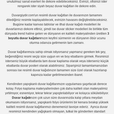
unutulmaz sanat eserleri ile dekore edebileceksiniz. Evinizi, ofisinizi ister
rengarek ister
siyah beyaz duvar kağıtları
ile dekore edin.
Duvargiydir.com'un
resimli duvar kağıtları
ile duvarınızın tamamını
dilediğiniz resimle kaplayabilecek, evinizin havasını değiştirebileceksiniz.
Bugüne kadar
kanvas tablo
lar ve
ithal duvar kağıdı modelleri
ile
duvarlarınızı dekore ettiniz, şimdi ise
duvar sticker
modelleri ile birlikte tüm
dünyada trend haline gelen ve dünyanın en kaliteli materyalinden üretilen
3
boyutlu duvar kağıtları
mızın keyfini sürmenin ve dünyanın öbür ucunu
oturma odanıza getirmenin tam zamanı.
Duvar kağıtlarımıza sahip olmak istiyorsanız
yapmanız gereken tek şey,
beğendiğiniz resmi seçip size uygun en ve boy ebatlarını girmek. Resminizi
isterseniz büyük ebatlarda tam
duvar kaplama
olarak veya isterseniz küçük
ebatlarda
duvar posteri
olarak alabilirsiniz. Siparişinizi tamamlamanızdan
sonrası ise
resimli duvar kağıdı
nızın tamamen size özel olarak hazırlanıp
kapınıza kadar getirilmesinden ibaret.
Kendinden yapışkanlı
duvar kağıtlarımızın uygulaması
şaşırtacak derece
kolay.
Folyo kaplama
materyallerinden çok daha kaliteli olan
materyalimiz
yırtılmıyor, esnemiyor, tekrar tekrar yapıştırılabiliyor ve kolayca sökülebiliyor.
Duvar kağıdı
nızın çok uzun süre duvarınızda kalıp yıllara meydan
okumasını istiyorsanız,
yapışkanlı folyo
ürünlerini bir kenara bırakıp yüksek
kaliteli
resimli duvar kağıtlarımız
ı denemenizi tavsiye ederiz. Ayrıca duvar
resminizi kendinden yağışkanlı olmayan, tutkal ile gönderilen standart