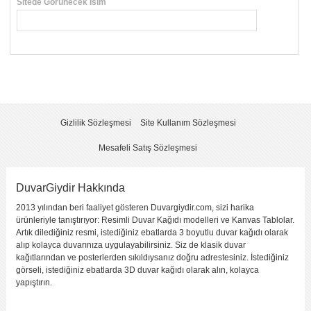
Sitede Görünecek İsim
*
Yorumunuzun Başlığı
*
Yorum
*
Gizlilik Sözleşmesi
Site Kullanım Sözleşmesi
Mesafeli Satış Sözleşmesi
DuvarGiydir Hakkında
2013 yılından beri faaliyet gösteren Duvargiydir.com, sizi harika
Yorumu Gönder
ürünleriyle tanıştırıyor: Resimli Duvar Kağıdı modelleri ve Kanvas Tablolar.
Artık dilediğiniz resmi, istediğiniz ebatlarda 3 boyutlu duvar kağıdı olarak
alıp kolayca duvarınıza uygulayabilirsiniz. Siz de klasik duvar
kağıtlarından ve posterlerden sıkıldıysanız doğru adrestesiniz. İstediğiniz
görseli, istediğiniz ebatlarda 3D duvar kağıdı olarak alın, kolayca
yapıştırın.