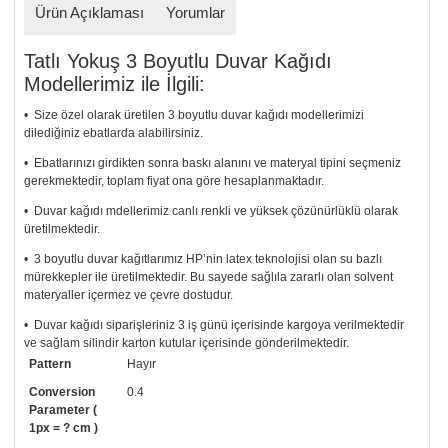
Ürün Açıklaması
Yorumlar
Tatlı Yokuş 3 Boyutlu Duvar Kağıdı
Modellerimiz ile İlgili:
• Size özel olarak üretilen 3 boyutlu duvar kağıdı modellerimizi
dilediğiniz ebatlarda alabilirsiniz.
• Ebatlarınızı girdikten sonra baskı alanını ve materyal tipini seçmeniz
gerekmektedir, toplam fiyat ona göre hesaplanmaktadır.
• Duvar kağıdı mdellerimiz canlı renkli ve yüksek çözünürlüklü olarak
üretilmektedir.
• 3 boyutlu duvar kağıtlarımız HP’nin latex teknolojisi olan su bazlı
mürekkepler ile üretilmektedir. Bu sayede sağlıla zararlı olan solvent
materyaller içermez ve çevre dostudur.
• Duvar kağıdı siparişleriniz 3 iş günü içerisinde kargoya verilmektedir
ve sağlam silindir karton kutular içerisinde gönderilmektedir.
Pattern
Hayır
• Tutkalınız, siparişiniz ile birlikte ücretsiz olarak gönderilecektir.
Uygulaması standart duvar kağıdı ile aynıdır. Siparişiniz ile birlikte
Conversion
0.4
uygulama kılavuzu da gönderilecektir.
Parameter (
1px = ? cm )
• Resimli duvar kağıdı modelinizi siyah beyaz renklerde istiyorsanız bizi