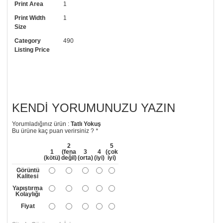
Print Area
1
arayıp talebinizi iletebilirsiniz.
Print Width
1
• Görselde düzenleme yaptırmak istiyorsanız yine bize telefon
Size
numaramızdan ulaşabilirsiniz.
Category
490
Listing Price
KENDI YORUMUNUZU YAZIN
Yorumladığınız ürün :
Tatlı Yokuş
Bu ürüne kaç puan verirsiniz ?
*
2
5
1
(fena
3
4
(çok
(kötü)
değil)
(orta)
(iyi)
iyi)
Görüntü
Kalitesi
Yapıştırma
Kolaylığı
Fiyat