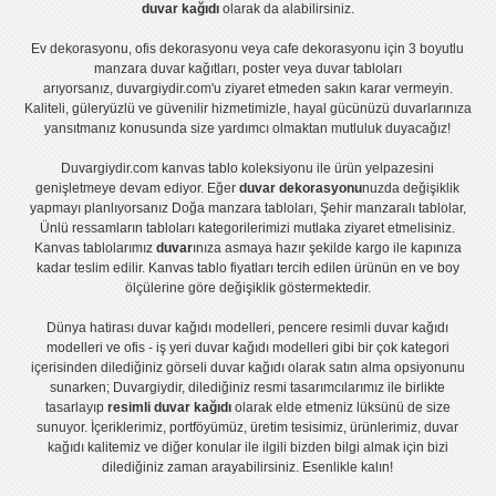
duvar kağıdı
olarak da alabilirsiniz.
Ev dekorasyonu
,
ofis dekorasyonu
veya
cafe dekorasyonu
için
3 boyutlu
manzara duvar kağıtları
,
poster
veya
duvar tabloları
arıyorsanız, duvargiydir.com'u ziyaret etmeden sakın karar vermeyin.
Kaliteli, güleryüzlü ve güvenilir hizmetimizle, hayal gücünüzü duvarlarınıza
yansıtmanız konusunda size yardımcı olmaktan mutluluk duyacağız!
Duvargiydir.com
kanvas tablo
koleksiyonu ile ürün yelpazesini
genişletmeye devam ediyor. Eğer
duvar dekorasyonu
nuzda değişiklik
yapmayı planlıyorsanız
Doğa manzara tabloları
,
Şehir manzaralı tablolar
,
Ünlü ressamların tabloları
kategorilerimizi mutlaka ziyaret etmelisiniz.
Kanvas tablolar
ımız
duvar
ınıza asmaya hazır şekilde kargo ile kapınıza
kadar teslim edilir.
Kanvas tablo fiyatları
tercih edilen ürünün en ve boy
ölçülerine göre değişiklik göstermektedir.
Dünya hatirası duvar kağıdı modelleri
,
pencere resimli duvar kağıdı
modelleri
ve
ofis - iş yeri duvar kağıdı modelleri
gibi bir çok kategori
içerisinden dilediğiniz görseli duvar kağıdı olarak satın alma opsiyonunu
sunarken; Duvargiydir, dilediğiniz resmi tasarımcılarımız ile birlikte
tasarlayıp
resimli duvar kağıdı
olarak elde etmeniz lüksünü de size
sunuyor. İçeriklerimiz, portföyümüz, üretim tesisimiz, ürünlerimiz, duvar
kağıdı kalitemiz ve diğer konular ile ilgili bizden bilgi almak için bizi
dilediğiniz zaman arayabilirsiniz. Esenlikle kalın!