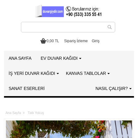
0,00 TL
Sipariş İzleme
Giriş
ANA SAYFA
EV DUVAR KAĞIDI
İŞ YERİ DUVAR KAĞIDI
KANVAS TABLOLAR
SANAT ESERLERI
NASIL ÇALIŞIR?
Ana Sayfa
»
Tatlı Yokuş