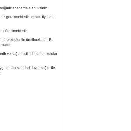
diğiniz ebatlarda alabilirsiniz.
meniz gerekmektedir, toplam fiyat ona
ak üretilmektedir.
ı mürekkepler ile üretilmektedir. Bu
ostudur.
edir ve sağlam silindir karton kutular
. Uygulaması standart duvar kağıdı ile
.
izi arayıp talebinizi iletebilirsiniz.
aramızdan ulaşabilirsiniz.