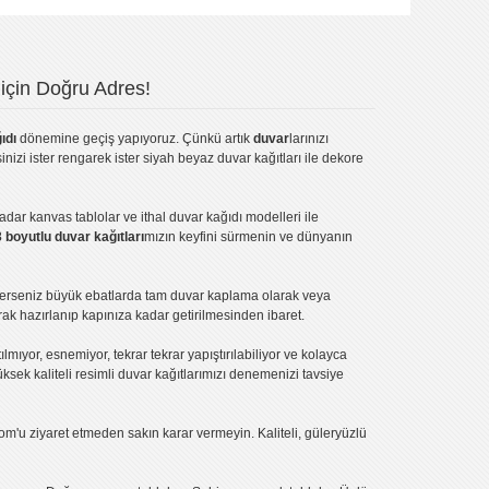
için Doğru Adres!
ıdı
dönemine geçiş yapıyoruz. Çünkü artık
duvar
larınızı
inizi ister rengarek ister
siyah beyaz duvar kağıtları
ile dekore
kadar
kanvas tablo
lar ve
ithal duvar kağıdı modelleri
ile
3 boyutlu duvar kağıtları
mızın keyfini sürmenin ve dünyanın
terseniz büyük ebatlarda tam
duvar kaplama
olarak veya
ak hazırlanıp kapınıza kadar getirilmesinden ibaret.
tılmıyor, esnemiyor, tekrar tekrar yapıştırılabiliyor ve kolayca
üksek kaliteli
resimli duvar kağıtlarımız
ı denemenizi tavsiye
om'u ziyaret etmeden sakın karar vermeyin. Kaliteli, güleryüzlü