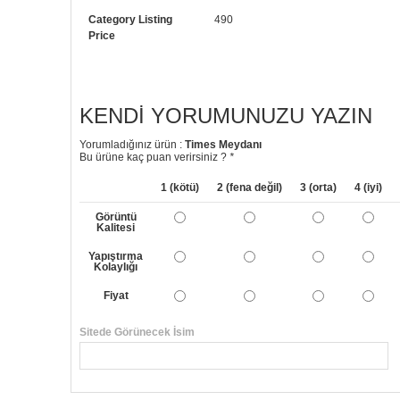
Category Listing
490
Price
KENDI YORUMUNUZU YAZIN
Yorumladığınız ürün :
Times Meydanı
Bu ürüne kaç puan verirsiniz ?
*
1 (kötü)
2 (fena değil)
3 (orta)
4 (iyi)
Görüntü
Kalitesi
Yapıştırma
Kolaylığı
Fiyat
Sitede Görünecek İsim
Yorumunuzun Başlığı