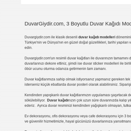
DuvarGiydir.com, 3 Boyutlu Duvar Kağıdı Mode
Duvargiydir.com
ile klasik desenli
duvar kağıdı modelleri
dönemini 
Türkiye'nin ve Dünya'nın en güzel doğal güzellikleri, tarihi yapıları 
edin.
Duvargiydir.com'un
resimli duvar kağıtları
ile duvarınızın tamamını d
duvarlarınızı dekore ettiniz, şimdi ise
duvar sticker
modelleri ile bir
öbür ucunu oturma odanıza getirmenin tam zamanı.
Duvar kağıtlarımıza sahip olmak istiyorsanız
yapmanız gereken tek ş
isterseniz küçük ebatlarda
duvar posteri
olarak alabilirsiniz. Sipar
Kendinden yapışkanlı
duvar kağıtlarımızın uygulaması
şaşırtacak d
sökülebiliyor.
Duvar kağıdı
nızın çok uzun süre duvarınızda kalıp y
ederiz. Ayrıca duvar resminizi kendinden yağışkanlı olmayan, tutka
Ev dekorasyonu
,
ofis dekorasyonu
veya
cafe dekorasyonu
için
3 bo
ve güvenilir hizmetimizle, hayal gücünüzü duvarlarınıza yansıtman