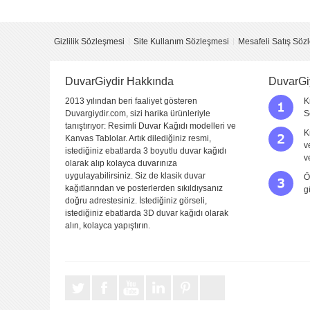
Yorum
Gizlilik Sözleşmesi
Site Kullanım Sözleşmesi
Mesafeli Satış Söz
DuvarGiydir Hakkında
DuvarGi
2013 yılından beri faaliyet gösteren
K
Duvargiydir.com, sizi harika ürünleriyle
S
tanıştırıyor: Resimli Duvar Kağıdı modelleri ve
K
Kanvas Tablolar. Artık dilediğiniz resmi,
v
istediğiniz ebatlarda 3 boyutlu duvar kağıdı
Yorumu Gönder
v
olarak alıp kolayca duvarınıza
uygulayabilirsiniz. Siz de klasik duvar
Ö
kağıtlarından ve posterlerden sıkıldıysanız
g
doğru adrestesiniz. İstediğiniz görseli,
istediğiniz ebatlarda 3D duvar kağıdı olarak
alın, kolayca yapıştırın.