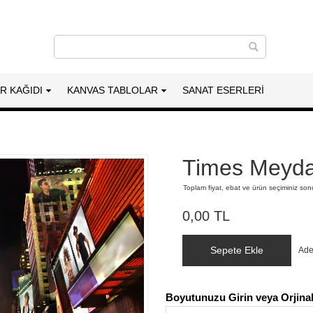
AR KAĞIDI
KANVAS TABLOLAR
SANAT ESERLERI
Times Meyda
Toplam fiyat, ebat ve ürün seçiminiz so
0,00 TL
Sepete Ekle
Ade
Boyutunuzu Girin veya Orjinal