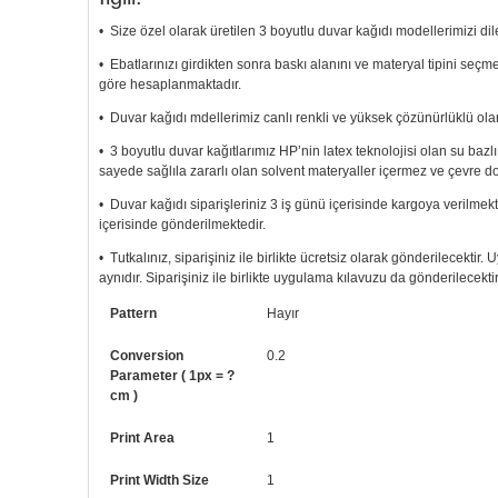
• Size özel olarak üretilen 3 boyutlu duvar kağıdı modellerimizi dile
• Ebatlarınızı girdikten sonra baskı alanını ve materyal tipini seç
göre hesaplanmaktadır.
• Duvar kağıdı mdellerimiz canlı renkli ve yüksek çözünürlüklü olar
• 3 boyutlu duvar kağıtlarımız HP’nin latex teknolojisi olan su bazl
sayede sağlıla zararlı olan solvent materyaller içermez ve çevre d
• Duvar kağıdı siparişleriniz 3 iş günü içerisinde kargoya verilmekt
içerisinde gönderilmektedir.
• Tutkalınız, siparişiniz ile birlikte ücretsiz olarak gönderilecektir
aynıdır. Siparişiniz ile birlikte uygulama kılavuzu da gönderilecektir
• Resimli duvar kağıdı modelinizi siyah beyaz renklerde istiyorsanız b
Pattern
Hayır
• Görselde düzenleme yaptırmak istiyorsanız yine bize telefon num
Conversion
0.2
Parameter ( 1px = ?
cm )
Print Area
1
Print Width Size
1