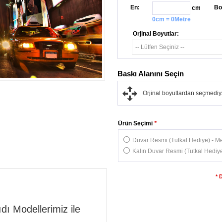
En:
Bo
cm
0cm = 0Metre
Orjinal Boyutlar:
Baskı Alanını Seçin
Orjinal boyutlardan seçmediys
Ürün Seçimi
*
Duvar Resmi (Tutkal Hediye) - Me
Kalın Duvar Resmi (Tutkal Hediye
* 
dı Modellerimiz ile