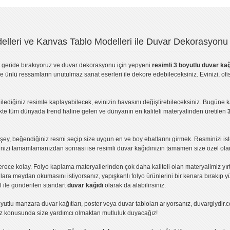
lleri ve Kanvas Tablo Modelleri ile Duvar Dekorasyonu 
geride bırakıyoruz ve
duvar dekorasyonu
için yepyeni
resimli 3 boyutlu duvar kağ
ve ünlü ressamların unutulmaz sanat eserleri ile dekore edebileceksiniz. Evinizi, ofis
ilediğiniz resimle kaplayabilecek, evinizin havasını değiştirebileceksiniz. Bugüne 
likte tüm dünyada trend haline gelen ve dünyanın en kaliteli materyalinden üretilen
ey, beğendiğiniz resmi seçip size uygun en ve boy ebatlarını girmek. Resminizi is
işinizi tamamlamanızdan sonrası ise
resimli duvar kağıdı
nızın tamamen size özel olar
erece kolay.
Folyo kaplama
materyallerinden çok daha kaliteli olan
materyalimiz
yır
ıllara meydan okumasını istiyorsanız,
yapışkanlı folyo
ürünlerini bir kenara bırakıp y
l ile gönderilen standart
duvar kağıdı
olarak da alabilirsiniz.
yutlu manzara duvar kağıtları
,
poster
veya
duvar tabloları
arıyorsanız, duvargiydir.c
ız konusunda size yardımcı olmaktan mutluluk duyacağız!