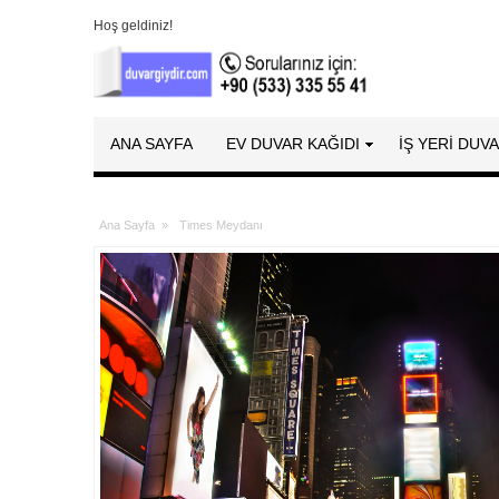
Hoş geldiniz!
ANA SAYFA
EV DUVAR KAĞIDI
İŞ YERİ DUV
Ana Sayfa
»
Times Meydanı