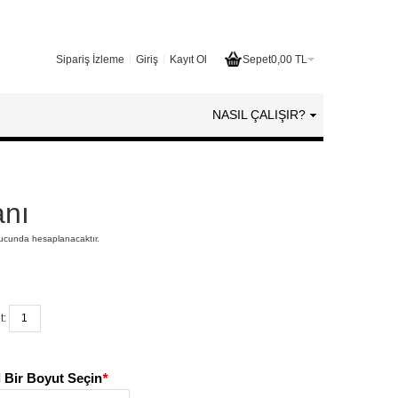
Sipariş İzleme
Giriş
Kayıt Ol
Sepet
0,00 TL
NASIL ÇALIŞIR?
nı
nucunda hesaplanacaktır.
t:
 Bir Boyut Seçin
*