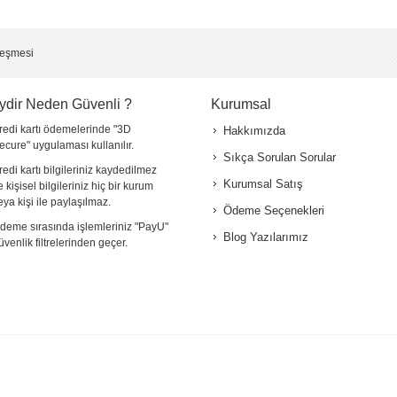
*
leşmesi
ydir Neden Güvenli ?
Kurumsal
redi kartı ödemelerinde "3D
Hakkımızda
ecure" uygulaması kullanılır.
Sıkça Sorulan Sorular
redi kartı bilgileriniz kaydedilmez
Kurumsal Satış
e kişisel bilgileriniz hiç bir kurum
eya kişi ile paylaşılmaz.
Ödeme Seçenekleri
deme sırasında işlemleriniz "PayU"
Blog Yazılarımız
üvenlik filtrelerinden geçer.