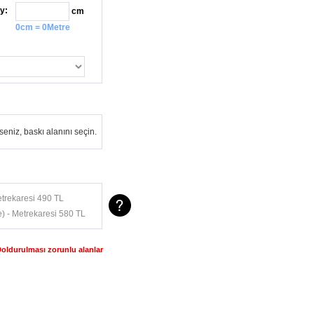
y:
cm
0cm = 0Metre
eniz, baskı alanını seçin.
trekaresi 490 TL
) - Metrekaresi 580 TL
Doldurulması zorunlu alanlar