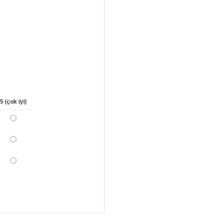
5 (çok iyi)
*
*