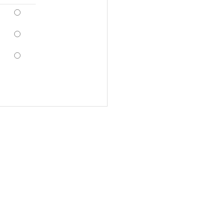
*
*
*