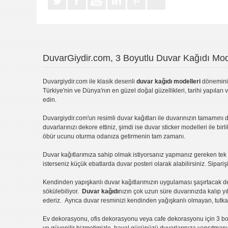
DuvarGiydir.com, 3 Boyutlu Duvar Kağıdı Mode
Duvargiydir.com
ile klasik desenli
duvar kağıdı modelleri
dönemini 
Türkiye'nin ve Dünya'nın en güzel doğal güzellikleri, tarihi yapıları 
edin.
Duvargiydir.com'un
resimli duvar kağıtları
ile duvarınızın tamamını d
duvarlarınızı dekore ettiniz, şimdi ise
duvar sticker
modelleri ile bir
öbür ucunu oturma odanıza getirmenin tam zamanı.
Duvar kağıtlarımıza sahip olmak istiyorsanız
yapmanız gereken tek ş
isterseniz küçük ebatlarda
duvar posteri
olarak alabilirsiniz. Sipar
Kendinden yapışkanlı
duvar kağıtlarımızın uygulaması
şaşırtacak d
sökülebiliyor.
Duvar kağıdı
nızın çok uzun süre duvarınızda kalıp y
ederiz. Ayrıca duvar resminizi kendinden yağışkanlı olmayan, tutka
Ev dekorasyonu
,
ofis dekorasyonu
veya
cafe dekorasyonu
için
3 bo
ve güvenilir hizmetimizle, hayal gücünüzü duvarlarınıza yansıtman