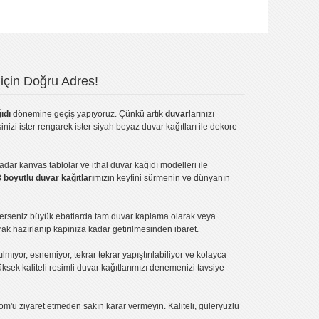
için Doğru Adres!
ıdı
dönemine geçiş yapıyoruz. Çünkü artık
duvar
larınızı
inizi ister rengarek ister
siyah beyaz duvar kağıtları
ile dekore
kadar
kanvas tablo
lar ve
ithal duvar kağıdı modelleri
ile
3 boyutlu duvar kağıtları
mızın keyfini sürmenin ve dünyanın
terseniz büyük ebatlarda tam
duvar kaplama
olarak veya
ak hazırlanıp kapınıza kadar getirilmesinden ibaret.
tılmıyor, esnemiyor, tekrar tekrar yapıştırılabiliyor ve kolayca
üksek kaliteli
resimli duvar kağıtlarımız
ı denemenizi tavsiye
om'u ziyaret etmeden sakın karar vermeyin. Kaliteli, güleryüzlü