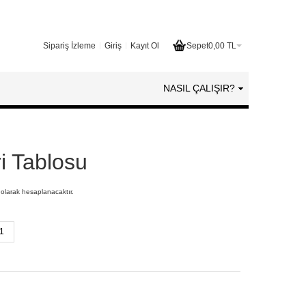
Sipariş İzleme
Giriş
Kayıt Ol
Sepet
0,00 TL
NASIL ÇALIŞIR?
ri Tablosu
 olarak hesaplanacaktır.