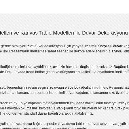
lleri ve Kanvas Tablo Modelleri ile Duvar Dekorasyonu 
geride bırakıyoruz ve
duvar dekorasyonu
için yepyeni
resimli 3 boyutlu duvar kağ
ve ünlü ressamların unutulmaz sanat eserleri ile dekore edebileceksiniz. Evinizi, ofis
ilediğiniz resimle kaplayabilecek, evinizin havasını değiştirebileceksiniz. Bugüne 
likte tüm dünyada trend haline gelen ve dünyanın en kaliteli materyalinden üretilen
ey, beğendiğiniz resmi seçip size uygun en ve boy ebatlarını girmek. Resminizi is
işinizi tamamlamanızdan sonrası ise
resimli duvar kağıdı
nızın tamamen size özel olar
erece kolay.
Folyo kaplama
materyallerinden çok daha kaliteli olan
materyalimiz
yır
ıllara meydan okumasını istiyorsanız,
yapışkanlı folyo
ürünlerini bir kenara bırakıp y
l ile gönderilen standart
duvar kağıdı
olarak da alabilirsiniz.
yutlu manzara duvar kağıtları
,
poster
veya
duvar tabloları
arıyorsanız, duvargiydir.c
ız konusunda size yardımcı olmaktan mutluluk duyacağız!