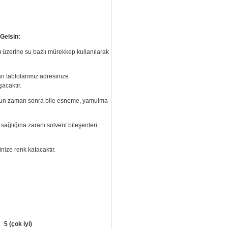
 Gelsin:
ı üzerine su bazlı mürekkep kullanılarak
an tablolarımız
adresinize
acaktır.
 uzun zaman sonra bile esneme, yamulma
ağlığına zararlı solvent bileşenleri
inize renk katacaktır.
5 (çok iyi)