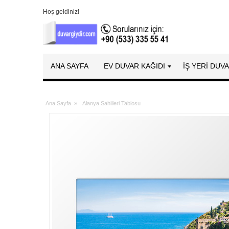
Hoş geldiniz!
ANA SAYFA
EV DUVAR KAĞIDI
İŞ YERİ DUV
Ana Sayfa
»
Alanya Sahilleri Tablosu