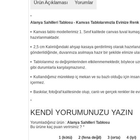
Ürün Açıklaması
Yorumlar
"
Alanya Sahilleri Tablosu - Kanvas Tablolarımızla Evinize Renk
• Kanvas tablo modellerimiz 1. Sınıf kalitede canvas tuval kumaş
hazırlanmaktadır.
• 2,5 cm Kalınlığındaki ahşap kasaya gerdirilmiş olarak hazırlan
gönderildiğinde, duvarınıza asılmaya hazır bir şekilde elinize ulaş
• Tablolarımız ısı değişimlerinden etkilenmemektedir, böylece
gibi durumlarla karşılaşmazsınız.
• Kullandığımız mürekkep iç mekan ve su bazlı olduğu için insan s
içermez.
• Baskılar, fotoğraf kalitesinde olup, canlı ve gerçek renkler ile ev
"
KENDI YORUMUNUZU YAZIN
Yorumladığınız ürün :
Alanya Sahilleri Tablosu
Bu ürüne kaç puan verirsiniz ?
*
1 (kötü)
2 (fena değil)
3 (orta)
4 (iyi)