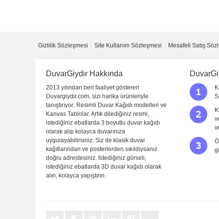
Yorumu Gönder
Gizlilik Sözleşmesi
Site Kullanım Sözleşmesi
Mesafeli Satış Söz
DuvarGiydir Hakkında
DuvarGi
2013 yılından beri faaliyet gösteren
K
Duvargiydir.com, sizi harika ürünleriyle
S
tanıştırıyor: Resimli Duvar Kağıdı modelleri ve
K
Kanvas Tablolar. Artık dilediğiniz resmi,
v
istediğiniz ebatlarda 3 boyutlu duvar kağıdı
v
olarak alıp kolayca duvarınıza
uygulayabilirsiniz. Siz de klasik duvar
Ö
kağıtlarından ve posterlerden sıkıldıysanız
g
doğru adrestesiniz. İstediğiniz görseli,
istediğiniz ebatlarda 3D duvar kağıdı olarak
alın, kolayca yapıştırın.