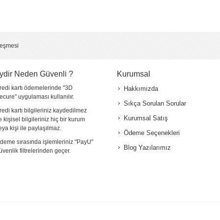
leşmesi
ydir Neden Güvenli ?
Kurumsal
redi kartı ödemelerinde "3D
Hakkımızda
ecure" uygulaması kullanılır.
Sıkça Sorulan Sorular
redi kartı bilgileriniz kaydedilmez
Kurumsal Satış
e kişisel bilgileriniz hiç bir kurum
eya kişi ile paylaşılmaz.
Ödeme Seçenekleri
deme sırasında işlemleriniz "PayU"
Blog Yazılarımız
üvenlik filtrelerinden geçer.