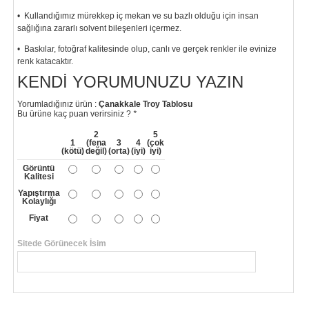
• Kullandığımız mürekkep iç mekan ve su bazlı olduğu için insan
sağlığına zararlı solvent bileşenleri içermez.
• Baskılar, fotoğraf kalitesinde olup, canlı ve gerçek renkler ile evinize
renk katacaktır.
KENDI YORUMUNUZU YAZIN
"
Yorumladığınız ürün :
Çanakkale Troy Tablosu
Bu ürüne kaç puan verirsiniz ?
*
2
5
1
(fena
3
4
(çok
(kötü)
değil)
(orta)
(iyi)
iyi)
Görüntü
Kalitesi
Yapıştırma
Kolaylığı
Fiyat
Sitede Görünecek İsim
*
Yorumunuzun Başlığı
*