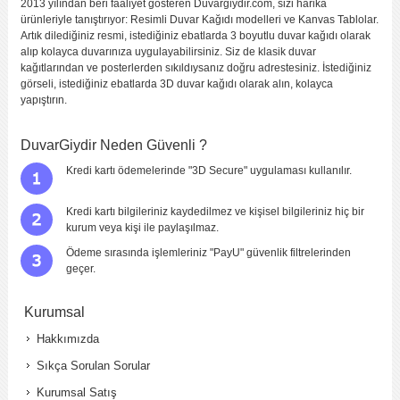
2013 yılından beri faaliyet gösteren Duvargiydir.com, sizi harika
ürünleriyle tanıştırıyor: Resimli Duvar Kağıdı modelleri ve Kanvas Tablolar.
Artık dilediğiniz resmi, istediğiniz ebatlarda 3 boyutlu duvar kağıdı olarak
alıp kolayca duvarınıza uygulayabilirsiniz. Siz de klasik duvar
kağıtlarından ve posterlerden sıkıldıysanız doğru adrestesiniz. İstediğiniz
görseli, istediğiniz ebatlarda 3D duvar kağıdı olarak alın, kolayca
yapıştırın.
DuvarGiydir Neden Güvenli ?
Kredi kartı ödemelerinde "3D Secure" uygulaması kullanılır.
Kredi kartı bilgileriniz kaydedilmez ve kişisel bilgileriniz hiç bir
kurum veya kişi ile paylaşılmaz.
Ödeme sırasında işlemleriniz "PayU" güvenlik filtrelerinden
geçer.
Kurumsal
Hakkımızda
Sıkça Sorulan Sorular
Kurumsal Satış