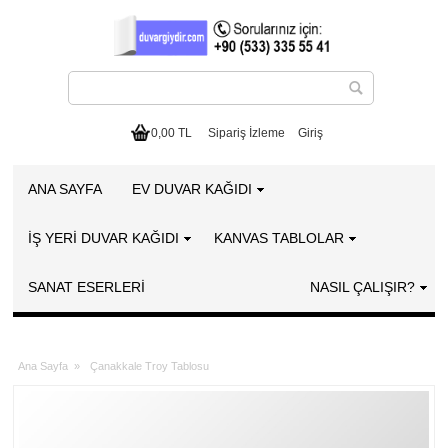
0,00 TL
Sipariş İzleme
Giriş
ANA SAYFA
EV DUVAR KAĞIDI
İŞ YERİ DUVAR KAĞIDI
KANVAS TABLOLAR
SANAT ESERLERI
NASIL ÇALIŞIR?
Ana Sayfa
»
Çanakkale Troy Tablosu