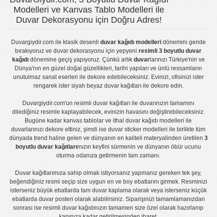
Modelleri ve Kanvas Tablo Modelleri ile
Duvar Dekorasyonu için Doğru Adres!
Duvargiydir.com
ile klasik desenli
duvar kağıdı modelleri
dönemini geride
bırakıyoruz ve
duvar dekorasyonu
için yepyeni
resimli 3 boyutlu duvar
kağıdı
dönemine geçiş yapıyoruz. Çünkü artık
duvar
larınızı Türkiye'nin ve
Dünya'nın en güzel doğal güzellikleri, tarihi yapıları ve ünlü ressamların
unutulmaz sanat eserleri ile dekore edebileceksiniz. Evinizi, ofisinizi ister
rengarek ister
siyah beyaz duvar kağıtları
ile dekore edin.
Duvargiydir.com'un
resimli duvar kağıtları
ile duvarınızın tamamını
dilediğiniz resimle kaplayabilecek, evinizin havasını değiştirebileceksiniz.
Bugüne kadar
kanvas tablo
lar ve
ithal duvar kağıdı modelleri
ile
duvarlarınızı dekore ettiniz, şimdi ise
duvar sticker
modelleri ile birlikte tüm
dünyada trend haline gelen ve dünyanın en kaliteli materyalinden üretilen
3
boyutlu duvar kağıtları
mızın keyfini sürmenin ve dünyanın öbür ucunu
oturma odanıza getirmenin tam zamanı.
Duvar kağıtlarımıza sahip olmak istiyorsanız
yapmanız gereken tek şey,
beğendiğiniz resmi seçip size uygun en ve boy ebatlarını girmek. Resminizi
isterseniz büyük ebatlarda tam
duvar kaplama
olarak veya isterseniz küçük
ebatlarda
duvar posteri
olarak alabilirsiniz. Siparişinizi tamamlamanızdan
sonrası ise
resimli duvar kağıdı
nızın tamamen size özel olarak hazırlanıp
kapınıza kadar getirilmesinden ibaret.