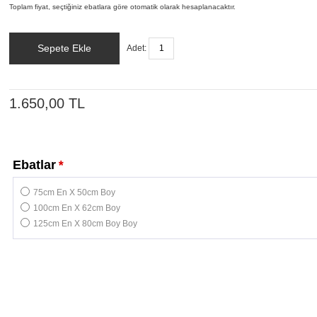
Toplam fiyat, seçtiğiniz ebatlara göre otomatik olarak hesaplanacaktır.
Sepete Ekle
Adet:
1.650,00 TL
Ebatlar
*
75cm En X 50cm Boy
100cm En X 62cm Boy
125cm En X 80cm Boy Boy