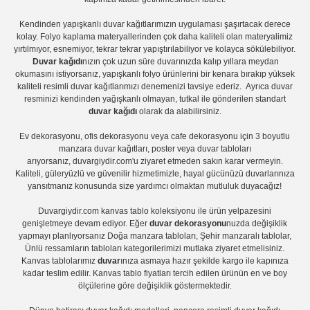
Kendinden yapışkanlı
duvar kağıtlarımızın uygulaması
şaşırtacak derece
kolay.
Folyo kaplama
materyallerinden çok daha kaliteli olan
materyalimiz
yırtılmıyor, esnemiyor, tekrar tekrar yapıştırılabiliyor ve kolayca sökülebiliyor.
Duvar kağıdı
nızın çok uzun süre duvarınızda kalıp yıllara meydan
okumasını istiyorsanız,
yapışkanlı folyo
ürünlerini bir kenara bırakıp yüksek
kaliteli
resimli duvar kağıtlarımız
ı denemenizi tavsiye ederiz. Ayrıca duvar
resminizi kendinden yağışkanlı olmayan, tutkal ile gönderilen standart
duvar kağıdı
olarak da alabilirsiniz.
Ev dekorasyonu
,
ofis dekorasyonu
veya
cafe dekorasyonu
için
3 boyutlu
manzara duvar kağıtları
,
poster
veya
duvar tabloları
arıyorsanız, duvargiydir.com'u ziyaret etmeden sakın karar vermeyin.
Kaliteli, güleryüzlü ve güvenilir hizmetimizle, hayal gücünüzü duvarlarınıza
yansıtmanız konusunda size yardımcı olmaktan mutluluk duyacağız!
Duvargiydir.com
kanvas tablo
koleksiyonu ile ürün yelpazesini
genişletmeye devam ediyor. Eğer
duvar dekorasyonu
nuzda değişiklik
yapmayı planlıyorsanız
Doğa manzara tabloları
,
Şehir manzaralı tablolar
,
Ünlü ressamların tabloları
kategorilerimizi mutlaka ziyaret etmelisiniz.
Kanvas tablolar
ımız
duvar
ınıza asmaya hazır şekilde kargo ile kapınıza
kadar teslim edilir.
Kanvas tablo fiyatları
tercih edilen ürünün en ve boy
ölçülerine göre değişiklik göstermektedir.