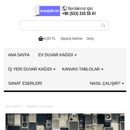
0,00 TL
Sipariş İzleme
Giriş
ANA SAYFA
EV DUVAR KAĞIDI
İŞ YERİ DUVAR KAĞIDI
KANVAS TABLOLAR
SANAT ESERLERI
NASIL ÇALIŞIR?
Ana Sayfa
»
Hoparlör Cümbüşü