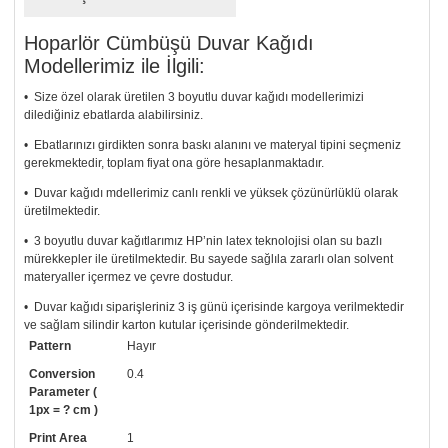
Hoparlör Cümbüşü Duvar Kağıdı
Modellerimiz ile İlgili:
• Size özel olarak üretilen 3 boyutlu duvar kağıdı modellerimizi
dilediğiniz ebatlarda alabilirsiniz.
• Ebatlarınızı girdikten sonra baskı alanını ve materyal tipini seçmeniz
gerekmektedir, toplam fiyat ona göre hesaplanmaktadır.
• Duvar kağıdı mdellerimiz canlı renkli ve yüksek çözünürlüklü olarak
üretilmektedir.
• 3 boyutlu duvar kağıtlarımız HP’nin latex teknolojisi olan su bazlı
mürekkepler ile üretilmektedir. Bu sayede sağlıla zararlı olan solvent
materyaller içermez ve çevre dostudur.
• Duvar kağıdı siparişleriniz 3 iş günü içerisinde kargoya verilmektedir
ve sağlam silindir karton kutular içerisinde gönderilmektedir.
Pattern
Hayır
• Tutkalınız, siparişiniz ile birlikte ücretsiz olarak gönderilecektir.
Uygulaması standart duvar kağıdı ile aynıdır. Siparişiniz ile birlikte
Conversion
0.4
uygulama kılavuzu da gönderilecektir.
Parameter (
1px = ? cm )
• Resimli duvar kağıdı modelinizi siyah beyaz renklerde istiyorsanız bizi
Print Area
1
arayıp talebinizi iletebilirsiniz.