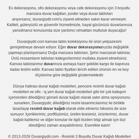
Ev dekorasyonu
,
ofis dekorasyonu
veya
cafe dekorasyonu
için
3 boyutlu
manzara duvar kağıtları
,
poster
veya
duvar tabloları
arıyorsanız, duvargiydir.com'u ziyaret etmeden sakın karar vermeyin.
Kaliteli, güleryüzlü ve güvenilir hizmetimizle, hayal gücünüzü duvarlarınıza
yansıtmanız konusunda size yardımcı olmaktan mutluluk duyacağız!
Duvargiydir.com
kanvas tablo
koleksiyonu ile ürün yelpazesini
genişletmeye devam ediyor. Eğer
duvar dekorasyonu
nuzda değişiklik
yapmayı planlıyorsanız
Doğa manzara tabloları
,
Şehir manzaralı tablolar
,
Ünlü ressamların tabloları
kategorilerimizi mutlaka ziyaret etmelisiniz.
Kanvas tablolar
ımız
duvar
ınıza asmaya hazır şekilde kargo ile kapınıza
kadar teslim edilir.
Kanvas tablo fiyatları
tercih edilen ürünün en ve boy
ölçülerine göre değişiklik göstermektedir.
Dünya hatirası duvar kağıdı modelleri
,
pencere resimli duvar kağıdı
modelleri
ve
ofis - iş yeri duvar kağıdı modelleri
gibi bir çok kategori
içerisinden dilediğiniz görseli duvar kağıdı olarak satın alma opsiyonunu
sunarken; Duvargiydir, dilediğiniz resmi tasarımcılarımız ile birlikte
tasarlayıp
resimli duvar kağıdı
olarak elde etmeniz lüksünü de size
sunuyor. İçeriklerimiz, portföyümüz, üretim tesisimiz, ürünlerimiz, duvar
kağıdı kalitemiz ve diğer konular ile ilgili bizden bilgi almak için bizi
dilediğiniz zaman arayabilirsiniz. Esenlikle kalın!
© 2013-2026 Duvargiydir.com - Resimli 3 Boyutlu Duvar Kağıdı Modelleri