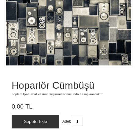
Hoparlör Cümbüşü
Toplam fiyat, ebat ve ürün seçiminiz sonucunda hesaplanacaktır.
0,00 TL
Sepete Ekle
Adet: