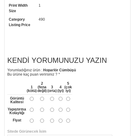
Print Width
1
• Görselde düzenleme yaptırmak istiyorsanız yine bize telefon
Size
numaramızdan ulaşabilirsiniz.
Category
490
Listing Price
KENDI YORUMUNUZU YAZIN
Yorumladığınız ürün :
Hoparlör Cümbüşü
Bu ürüne kaç puan verirsiniz ?
*
2
5
1
(fena
3
4
(çok
(kötü)
değil)
(orta)
(iyi)
iyi)
Görüntü
Kalitesi
Yapıştırma
Kolaylığı
Fiyat
Sitede Görünecek İsim
*