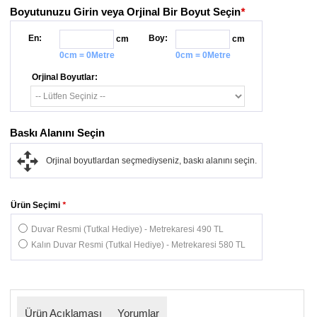
Boyutunuzu Girin veya Orjinal Bir Boyut Seçin
*
En:
Boy:
cm
cm
0cm = 0Metre
0cm = 0Metre
Orjinal Boyutlar:
Baskı Alanını Seçin
Orjinal boyutlardan seçmediyseniz, baskı alanını seçin.
Ürün Seçimi
*
Duvar Resmi (Tutkal Hediye) - Metrekaresi 490 TL
Kalın Duvar Resmi (Tutkal Hediye) - Metrekaresi 580 TL
Ürün Açıklaması
Yorumlar