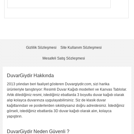
Yorumunuzun Başlığı
*
Yorum
*
Gizlilik Sözleşmesi
Site Kullanım Sözleşmesi
Mesafeli Satış Sözleşmesi
DuvarGiydir Hakkında
2013 yılından beri faaliyet gösteren Duvargiydir.com, sizi harika
Yorumu Gönder
ürünleriyle tanıştırıyor: Resimli Duvar Kağıdı modelleri ve Kanvas Tablolar.
Artık dilediğiniz resmi, istediğiniz ebatlarda 3 boyutlu duvar kağıdı olarak
alıp kolayca duvarınıza uygulayabilirsiniz. Siz de klasik duvar
kağıtlarından ve posterlerden sıkıldıysanız doğru adrestesiniz. İstediğiniz
görseli, istediğiniz ebatlarda 3D duvar kağıdı olarak alın, kolayca
yapıştırın.
DuvarGiydir Neden Güvenli ?