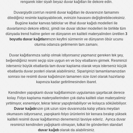
rengarek ister
siyah beyaz duvar kağıtları
ile dekore edin.
Duvargiydir.com'un
resimli duvar kağıtları
ile duvarınızın tamamını
dilediğiniz resimle kaplayabilecek, evinizin havasını değiştirebileceksiniz.
Bugüne kadar
kanvas tablo
lar ve
ithal duvar kağıdı modelleri
ile
duvarlarınızı dekore ettiniz, şimdi ise
duvar sticker
modelleri ile birlikte tüm
dünyada trend haline gelen ve dünyanın en kaliteli materyalinden üretilen
3
boyutlu duvar kağıtları
mızın keyfini sürmenin ve dünyanın öbür ucunu
oturma odanıza getirmenin tam zamanı.
Duvar kağıtlarımıza sahip olmak istiyorsanız
yapmanız gereken tek şey,
beğendiğiniz resmi seçip size uygun en ve boy ebatlarını girmek. Resminizi
isterseniz büyük ebatlarda tam
duvar kaplama
olarak veya isterseniz küçük
ebatlarda
duvar posteri
olarak alabilirsiniz. Siparişinizi tamamlamanızdan
sonrası ise
resimli duvar kağıdı
nızın tamamen size özel olarak hazırlanıp
kapınıza kadar getirilmesinden ibaret.
Kendinden yapışkanlı
duvar kağıtlarımızın uygulaması
şaşırtacak derece
kolay.
Folyo kaplama
materyallerinden çok daha kaliteli olan
materyalimiz
yırtılmıyor, esnemiyor, tekrar tekrar yapıştırılabiliyor ve kolayca sökülebiliyor.
Duvar kağıdı
nızın çok uzun süre duvarınızda kalıp yıllara meydan
okumasını istiyorsanız,
yapışkanlı folyo
ürünlerini bir kenara bırakıp yüksek
kaliteli
resimli duvar kağıtlarımız
ı denemenizi tavsiye ederiz. Ayrıca duvar
resminizi kendinden yağışkanlı olmayan, tutkal ile gönderilen standart
duvar kağıdı
olarak da alabilirsiniz.