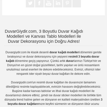
DuvarGiydir.com, 3 Boyutlu Duvar Kağıdı
Modelleri ve Kanvas Tablo Modelleri ile
Duvar Dekorasyonu için Doğru Adres!
Duvargiydir.com
ile klasik desenli
duvar kağıdı modelleri
dönemini geride
bırakıyoruz ve
duvar dekorasyonu
için yepyeni
resimli 3 boyutlu duvar
kağıdı
dönemine geçiş yapıyoruz. Çünkü artık
duvar
larınızı Türkiye'nin ve
Dünya'nın en güzel doğal güzellikleri, tarihi yapıları ve ünlü ressamların
unutulmaz sanat eserleri ile dekore edebileceksiniz. Evinizi, ofisinizi ister
rengarek ister
siyah beyaz duvar kağıtları
ile dekore edin.
Duvargiydir.com'un
resimli duvar kağıtları
ile duvarınızın tamamını
dilediğiniz resimle kaplayabilecek, evinizin havasını değiştirebileceksiniz.
Bugüne kadar
kanvas tablo
lar ve
ithal duvar kağıdı modelleri
ile
duvarlarınızı dekore ettiniz, şimdi ise
duvar sticker
modelleri ile birlikte tüm
dünyada trend haline gelen ve dünyanın en kaliteli materyalinden üretilen
3
boyutlu duvar kağıtları
mızın keyfini sürmenin ve dünyanın öbür ucunu