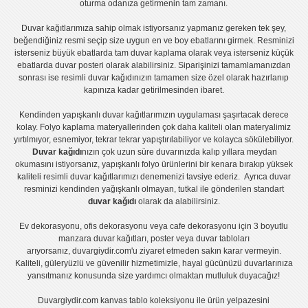
oturma odanıza getirmenin tam zamanı.
Duvar kağıtlarımıza sahip olmak istiyorsanız
yapmanız gereken tek şey,
beğendiğiniz resmi seçip size uygun en ve boy ebatlarını girmek. Resminizi
isterseniz büyük ebatlarda tam
duvar kaplama
olarak veya isterseniz küçük
ebatlarda
duvar posteri
olarak alabilirsiniz. Siparişinizi tamamlamanızdan
sonrası ise
resimli duvar kağıdı
nızın tamamen size özel olarak hazırlanıp
kapınıza kadar getirilmesinden ibaret.
Kendinden yapışkanlı
duvar kağıtlarımızın uygulaması
şaşırtacak derece
kolay.
Folyo kaplama
materyallerinden çok daha kaliteli olan
materyalimiz
yırtılmıyor, esnemiyor, tekrar tekrar yapıştırılabiliyor ve kolayca sökülebiliyor.
Duvar kağıdı
nızın çok uzun süre duvarınızda kalıp yıllara meydan
okumasını istiyorsanız,
yapışkanlı folyo
ürünlerini bir kenara bırakıp yüksek
kaliteli
resimli duvar kağıtlarımız
ı denemenizi tavsiye ederiz. Ayrıca duvar
resminizi kendinden yağışkanlı olmayan, tutkal ile gönderilen standart
duvar kağıdı
olarak da alabilirsiniz.
Ev dekorasyonu
,
ofis dekorasyonu
veya
cafe dekorasyonu
için
3 boyutlu
manzara duvar kağıtları
,
poster
veya
duvar tabloları
arıyorsanız, duvargiydir.com'u ziyaret etmeden sakın karar vermeyin.
Kaliteli, güleryüzlü ve güvenilir hizmetimizle, hayal gücünüzü duvarlarınıza
yansıtmanız konusunda size yardımcı olmaktan mutluluk duyacağız!
Duvargiydir.com
kanvas tablo
koleksiyonu ile ürün yelpazesini