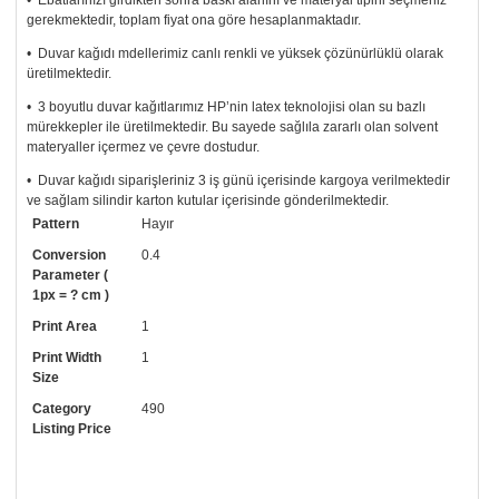
• Ebatlarınızı girdikten sonra baskı alanını ve materyal tipini seçmeniz
gerekmektedir, toplam fiyat ona göre hesaplanmaktadır.
• Duvar kağıdı mdellerimiz canlı renkli ve yüksek çözünürlüklü olarak
üretilmektedir.
• 3 boyutlu duvar kağıtlarımız HP’nin latex teknolojisi olan su bazlı
mürekkepler ile üretilmektedir. Bu sayede sağlıla zararlı olan solvent
materyaller içermez ve çevre dostudur.
• Duvar kağıdı siparişleriniz 3 iş günü içerisinde kargoya verilmektedir
ve sağlam silindir karton kutular içerisinde gönderilmektedir.
Pattern
Hayır
• Tutkalınız, siparişiniz ile birlikte ücretsiz olarak gönderilecektir.
Uygulaması standart duvar kağıdı ile aynıdır. Siparişiniz ile birlikte
Conversion
0.4
uygulama kılavuzu da gönderilecektir.
Parameter (
1px = ? cm )
• Resimli duvar kağıdı modelinizi siyah beyaz renklerde istiyorsanız bizi
Print Area
1
arayıp talebinizi iletebilirsiniz.
Print Width
1
• Görselde düzenleme yaptırmak istiyorsanız yine bize telefon
Size
numaramızdan ulaşabilirsiniz.
Category
490
Listing Price