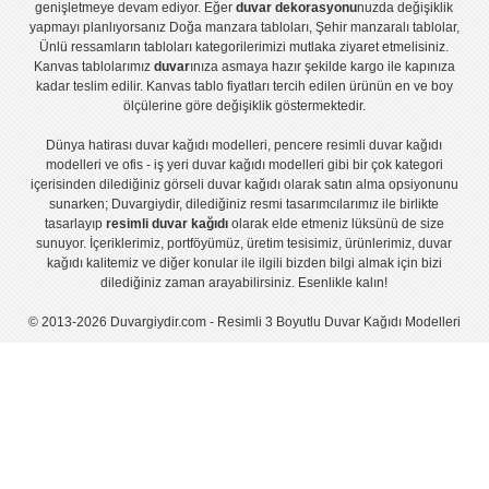
genişletmeye devam ediyor. Eğer
duvar dekorasyonu
nuzda değişiklik
yapmayı planlıyorsanız
Doğa manzara tabloları
,
Şehir manzaralı tablolar
,
Ünlü ressamların tabloları
kategorilerimizi mutlaka ziyaret etmelisiniz.
Kanvas tablolar
ımız
duvar
ınıza asmaya hazır şekilde kargo ile kapınıza
kadar teslim edilir.
Kanvas tablo fiyatları
tercih edilen ürünün en ve boy
ölçülerine göre değişiklik göstermektedir.
Dünya hatirası duvar kağıdı modelleri
,
pencere resimli duvar kağıdı
modelleri
ve
ofis - iş yeri duvar kağıdı modelleri
gibi bir çok kategori
içerisinden dilediğiniz görseli duvar kağıdı olarak satın alma opsiyonunu
sunarken; Duvargiydir, dilediğiniz resmi tasarımcılarımız ile birlikte
tasarlayıp
resimli duvar kağıdı
olarak elde etmeniz lüksünü de size
sunuyor. İçeriklerimiz, portföyümüz, üretim tesisimiz, ürünlerimiz, duvar
kağıdı kalitemiz ve diğer konular ile ilgili bizden bilgi almak için bizi
dilediğiniz zaman arayabilirsiniz. Esenlikle kalın!
© 2013-2026 Duvargiydir.com - Resimli 3 Boyutlu Duvar Kağıdı Modelleri