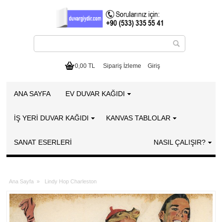
0,00 TL
Sipariş İzleme
Giriş
ANA SAYFA
EV DUVAR KAĞIDI
İŞ YERİ DUVAR KAĞIDI
KANVAS TABLOLAR
SANAT ESERLERI
NASIL ÇALIŞIR?
Ana Sayfa
»
Lindy Hop Charleston