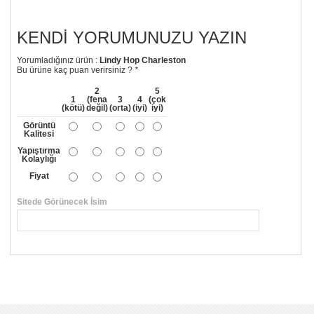
KENDI YORUMUNUZU YAZIN
Yorumladığınız ürün :
Lindy Hop Charleston
Bu ürüne kaç puan verirsiniz ?
*
2
5
1
(fena
3
4
(çok
(kötü)
değil)
(orta)
(iyi)
iyi)
Görüntü
Kalitesi
Yapıştırma
Kolaylığı
Fiyat
Sitede Görünecek İsim
*
Yorumunuzun Başlığı
*
Yorum
*