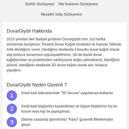
Gizlilik Sözleşmesi
Site Kullanım Sözleşmesi
Mesafeli Satış Sözleşmesi
DuvarGiydir Hakkında
2013 yılından beri faaliyet gösteren Duvargiydir.com, sizi harika
Yorumu Gönder
ürünleriyle tanıştırıyor: Resimli Duvar Kağıdı modelleri ve Kanvas Tablolar.
Artık dilediğiniz resmi, istediğiniz ebatlarda 3 boyutlu duvar kağıdı olarak
alıp kolayca duvarınıza uygulayabilirsiniz. Siz de klasik duvar
kağıtlarından ve posterlerden sıkıldıysanız doğru adrestesiniz. İstediğiniz
görseli, istediğiniz ebatlarda 3D duvar kağıdı olarak alın, kolayca
yapıştırın.
DuvarGiydir Neden Güvenli ?
Kredi kartı ödemelerinde "3D Secure" uygulaması kullanılır.
Kredi kartı bilgileriniz kaydedilmez ve kişisel bilgileriniz hiç bir
kurum veya kişi ile paylaşılmaz.
Ödeme sırasında işlemleriniz "PayU" güvenlik filtrelerinden
geçer.