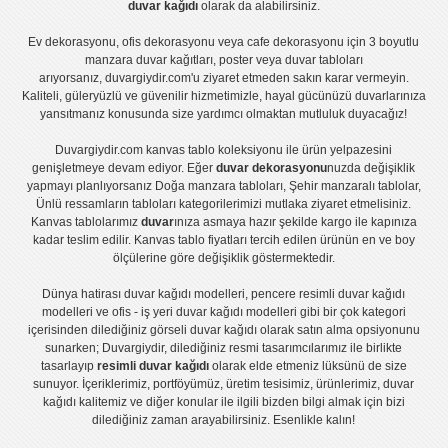
duvar kağıdı
olarak da alabilirsiniz.
Ev dekorasyonu
,
ofis dekorasyonu
veya
cafe dekorasyonu
için
3 boyutlu
manzara duvar kağıtları
,
poster
veya
duvar tabloları
arıyorsanız, duvargiydir.com'u ziyaret etmeden sakın karar vermeyin.
Kaliteli, güleryüzlü ve güvenilir hizmetimizle, hayal gücünüzü duvarlarınıza
yansıtmanız konusunda size yardımcı olmaktan mutluluk duyacağız!
Duvargiydir.com
kanvas tablo
koleksiyonu ile ürün yelpazesini
genişletmeye devam ediyor. Eğer
duvar dekorasyonu
nuzda değişiklik
yapmayı planlıyorsanız
Doğa manzara tabloları
,
Şehir manzaralı tablolar
,
Ünlü ressamların tabloları
kategorilerimizi mutlaka ziyaret etmelisiniz.
Kanvas tablolar
ımız
duvar
ınıza asmaya hazır şekilde kargo ile kapınıza
kadar teslim edilir.
Kanvas tablo fiyatları
tercih edilen ürünün en ve boy
ölçülerine göre değişiklik göstermektedir.
Dünya hatirası duvar kağıdı modelleri
,
pencere resimli duvar kağıdı
modelleri
ve
ofis - iş yeri duvar kağıdı modelleri
gibi bir çok kategori
içerisinden dilediğiniz görseli duvar kağıdı olarak satın alma opsiyonunu
sunarken; Duvargiydir, dilediğiniz resmi tasarımcılarımız ile birlikte
tasarlayıp
resimli duvar kağıdı
olarak elde etmeniz lüksünü de size
sunuyor. İçeriklerimiz, portföyümüz, üretim tesisimiz, ürünlerimiz, duvar
kağıdı kalitemiz ve diğer konular ile ilgili bizden bilgi almak için bizi
dilediğiniz zaman arayabilirsiniz. Esenlikle kalın!