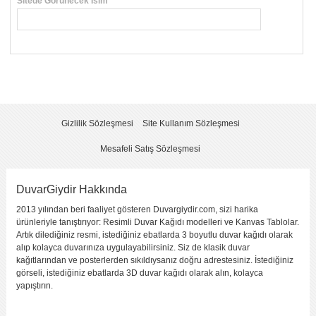
Sitede Görünecek İsim
*
Yorumunuzun Başlığı
*
Yorum
*
Gizlilik Sözleşmesi
Site Kullanım Sözleşmesi
Mesafeli Satış Sözleşmesi
DuvarGiydir Hakkında
2013 yılından beri faaliyet gösteren Duvargiydir.com, sizi harika
Yorumu Gönder
ürünleriyle tanıştırıyor: Resimli Duvar Kağıdı modelleri ve Kanvas Tablolar.
Artık dilediğiniz resmi, istediğiniz ebatlarda 3 boyutlu duvar kağıdı olarak
alıp kolayca duvarınıza uygulayabilirsiniz. Siz de klasik duvar
kağıtlarından ve posterlerden sıkıldıysanız doğru adrestesiniz. İstediğiniz
görseli, istediğiniz ebatlarda 3D duvar kağıdı olarak alın, kolayca
yapıştırın.