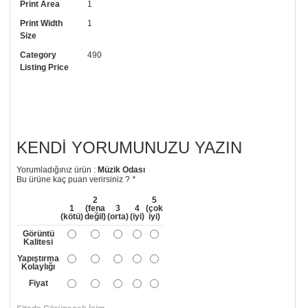
Print Area
1
arayıp talebinizi iletebilirsiniz.
Print Width
1
• Görselde düzenleme yaptırmak istiyorsanız yine bize telefon
Size
numaramızdan ulaşabilirsiniz.
Category
490
Listing Price
KENDI YORUMUNUZU YAZIN
Yorumladığınız ürün :
Müzik Odası
Bu ürüne kaç puan verirsiniz ?
*
2
5
1
(fena
3
4
(çok
(kötü)
değil)
(orta)
(iyi)
iyi)
Görüntü
Kalitesi
Yapıştırma
Kolaylığı
Fiyat