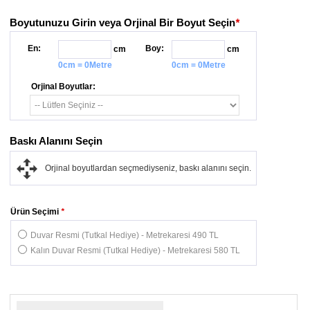
Boyutunuzu Girin veya Orjinal Bir Boyut Seçin
*
En:
Boy:
cm
cm
0cm = 0Metre
0cm = 0Metre
Orjinal Boyutlar:
Baskı Alanını Seçin
Orjinal boyutlardan seçmediyseniz, baskı alanını seçin.
Ürün Seçimi
*
Duvar Resmi (Tutkal Hediye) - Metrekaresi 490 TL
Kalın Duvar Resmi (Tutkal Hediye) - Metrekaresi 580 TL