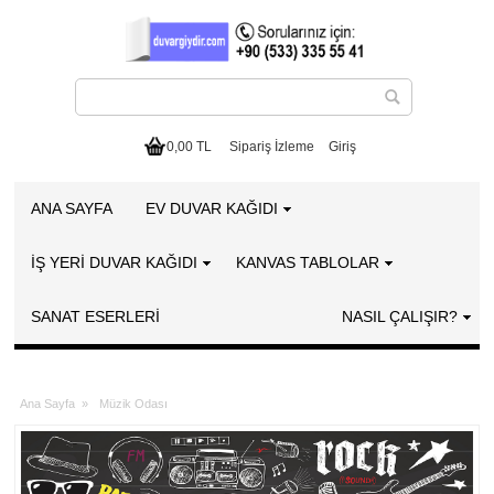
0,00 TL
Sipariş İzleme
Giriş
ANA SAYFA
EV DUVAR KAĞIDI
İŞ YERİ DUVAR KAĞIDI
KANVAS TABLOLAR
SANAT ESERLERI
NASIL ÇALIŞIR?
Ana Sayfa
»
Müzik Odası