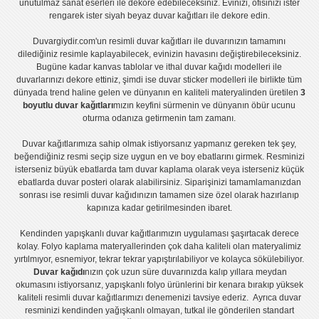
unutulmaz sanat eserleri ile dekore edebileceksiniz. Evinizi, ofisinizi ister
rengarek ister
siyah beyaz duvar kağıtları
ile dekore edin.
Duvargiydir.com'un
resimli duvar kağıtları
ile duvarınızın tamamını
dilediğiniz resimle kaplayabilecek, evinizin havasını değiştirebileceksiniz.
Bugüne kadar
kanvas tablo
lar ve
ithal duvar kağıdı modelleri
ile
duvarlarınızı dekore ettiniz, şimdi ise
duvar sticker
modelleri ile birlikte tüm
dünyada trend haline gelen ve dünyanın en kaliteli materyalinden üretilen
3
boyutlu duvar kağıtları
mızın keyfini sürmenin ve dünyanın öbür ucunu
oturma odanıza getirmenin tam zamanı.
Duvar kağıtlarımıza sahip olmak istiyorsanız
yapmanız gereken tek şey,
beğendiğiniz resmi seçip size uygun en ve boy ebatlarını girmek. Resminizi
isterseniz büyük ebatlarda tam
duvar kaplama
olarak veya isterseniz küçük
ebatlarda
duvar posteri
olarak alabilirsiniz. Siparişinizi tamamlamanızdan
sonrası ise
resimli duvar kağıdı
nızın tamamen size özel olarak hazırlanıp
kapınıza kadar getirilmesinden ibaret.
Kendinden yapışkanlı
duvar kağıtlarımızın uygulaması
şaşırtacak derece
kolay.
Folyo kaplama
materyallerinden çok daha kaliteli olan
materyalimiz
yırtılmıyor, esnemiyor, tekrar tekrar yapıştırılabiliyor ve kolayca sökülebiliyor.
Duvar kağıdı
nızın çok uzun süre duvarınızda kalıp yıllara meydan
okumasını istiyorsanız,
yapışkanlı folyo
ürünlerini bir kenara bırakıp yüksek
kaliteli
resimli duvar kağıtlarımız
ı denemenizi tavsiye ederiz. Ayrıca duvar
resminizi kendinden yağışkanlı olmayan, tutkal ile gönderilen standart