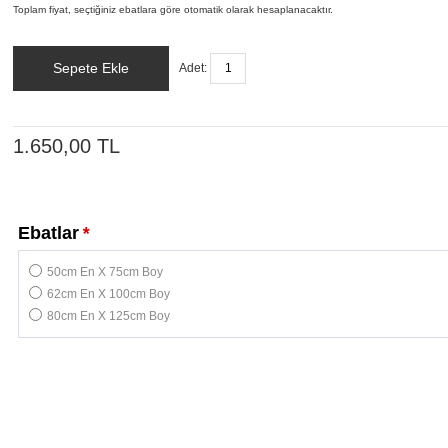
Toplam fiyat, seçtiğiniz ebatlara göre otomatik olarak hesaplanacaktır.
Sepete Ekle
Adet:
1.650,00 TL
Ebatlar
*
50cm En X 75cm Boy
62cm En X 100cm Boy
80cm En X 125cm Boy