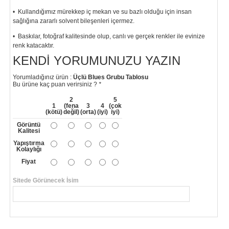
• Kullandığımız mürekkep iç mekan ve su bazlı olduğu için insan
sağlığına zararlı solvent bileşenleri içermez.
• Baskılar, fotoğraf kalitesinde olup, canlı ve gerçek renkler ile evinize
renk katacaktır.
KENDI YORUMUNUZU YAZIN
Yorumladığınız ürün :
Üçlü Blues Grubu Tablosu
Bu ürüne kaç puan verirsiniz ?
*
2
5
1
(fena
3
4
(çok
(kötü)
değil)
(orta)
(iyi)
iyi)
Görüntü
Kalitesi
Yapıştırma
Kolaylığı
Fiyat
Sitede Görünecek İsim
*
Yorumunuzun Başlığı
*