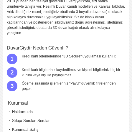
2013 yılından beri faaliyet gösteren Duvargiydir.com, sizi harika
ürünleriyle tanıştırıyor: Resimli Duvar Kağıdı modelleri ve Kanvas Tablolar.
Artık dilediğiniz resmi, istediğiniz ebatlarda 3 boyutlu duvar kağıdı olarak
alıp kolayca duvarınıza uygulayabilirsiniz. Siz de klasik duvar
kağıtlarından ve posterlerden sıkıldıysanız doğru adrestesiniz. İstediğiniz
görseli, istediğiniz ebatlarda 3D duvar kağıdı olarak alın, kolayca
yapıştırın.
DuvarGiydir Neden Güvenli ?
Kredi kartı ödemelerinde "3D Secure" uygulaması kullanılır.
Kredi kartı bilgileriniz kaydedilmez ve kişisel bilgileriniz hiç bir
kurum veya kişi ile paylaşılmaz.
Ödeme sırasında işlemleriniz "PayU" güvenlik filtrelerinden
geçer.
Kurumsal
Hakkımızda
Sıkça Sorulan Sorular
Kurumsal Satış