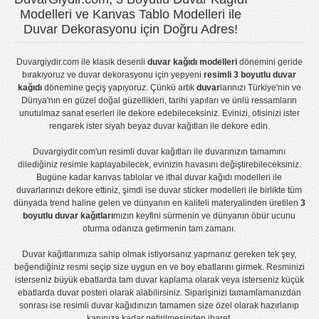
Modelleri ve Kanvas Tablo Modelleri ile
Duvar Dekorasyonu için Doğru Adres!
Duvargiydir.com
ile klasik desenli
duvar kağıdı modelleri
dönemini geride
bırakıyoruz ve
duvar dekorasyonu
için yepyeni
resimli 3 boyutlu duvar
kağıdı
dönemine geçiş yapıyoruz. Çünkü artık
duvar
larınızı Türkiye'nin ve
Dünya'nın en güzel doğal güzellikleri, tarihi yapıları ve ünlü ressamların
unutulmaz sanat eserleri ile dekore edebileceksiniz. Evinizi, ofisinizi ister
rengarek ister
siyah beyaz duvar kağıtları
ile dekore edin.
Duvargiydir.com'un
resimli duvar kağıtları
ile duvarınızın tamamını
dilediğiniz resimle kaplayabilecek, evinizin havasını değiştirebileceksiniz.
Bugüne kadar
kanvas tablo
lar ve
ithal duvar kağıdı modelleri
ile
duvarlarınızı dekore ettiniz, şimdi ise
duvar sticker
modelleri ile birlikte tüm
dünyada trend haline gelen ve dünyanın en kaliteli materyalinden üretilen
3
boyutlu duvar kağıtları
mızın keyfini sürmenin ve dünyanın öbür ucunu
oturma odanıza getirmenin tam zamanı.
Duvar kağıtlarımıza sahip olmak istiyorsanız
yapmanız gereken tek şey,
beğendiğiniz resmi seçip size uygun en ve boy ebatlarını girmek. Resminizi
isterseniz büyük ebatlarda tam
duvar kaplama
olarak veya isterseniz küçük
ebatlarda
duvar posteri
olarak alabilirsiniz. Siparişinizi tamamlamanızdan
sonrası ise
resimli duvar kağıdı
nızın tamamen size özel olarak hazırlanıp
kapınıza kadar getirilmesinden ibaret.