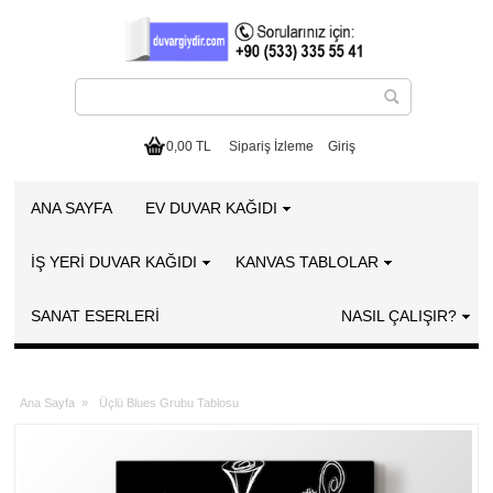
0,00 TL
Sipariş İzleme
Giriş
ANA SAYFA
EV DUVAR KAĞIDI
İŞ YERİ DUVAR KAĞIDI
KANVAS TABLOLAR
SANAT ESERLERI
NASIL ÇALIŞIR?
Ana Sayfa
»
Üçlü Blues Grubu Tablosu