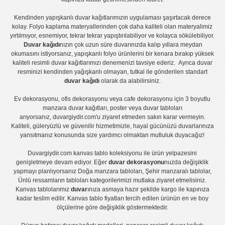
Kendinden yapışkanlı
duvar kağıtlarımızın uygulaması
şaşırtacak derece
kolay.
Folyo kaplama
materyallerinden çok daha kaliteli olan
materyalimiz
yırtılmıyor, esnemiyor, tekrar tekrar yapıştırılabiliyor ve kolayca sökülebiliyor.
Duvar kağıdı
nızın çok uzun süre duvarınızda kalıp yıllara meydan
okumasını istiyorsanız,
yapışkanlı folyo
ürünlerini bir kenara bırakıp yüksek
kaliteli
resimli duvar kağıtlarımız
ı denemenizi tavsiye ederiz. Ayrıca duvar
resminizi kendinden yağışkanlı olmayan, tutkal ile gönderilen standart
duvar kağıdı
olarak da alabilirsiniz.
Ev dekorasyonu
,
ofis dekorasyonu
veya
cafe dekorasyonu
için
3 boyutlu
manzara duvar kağıtları
,
poster
veya
duvar tabloları
arıyorsanız, duvargiydir.com'u ziyaret etmeden sakın karar vermeyin.
Kaliteli, güleryüzlü ve güvenilir hizmetimizle, hayal gücünüzü duvarlarınıza
yansıtmanız konusunda size yardımcı olmaktan mutluluk duyacağız!
Duvargiydir.com
kanvas tablo
koleksiyonu ile ürün yelpazesini
genişletmeye devam ediyor. Eğer
duvar dekorasyonu
nuzda değişiklik
yapmayı planlıyorsanız
Doğa manzara tabloları
,
Şehir manzaralı tablolar
,
Ünlü ressamların tabloları
kategorilerimizi mutlaka ziyaret etmelisiniz.
Kanvas tablolar
ımız
duvar
ınıza asmaya hazır şekilde kargo ile kapınıza
kadar teslim edilir.
Kanvas tablo fiyatları
tercih edilen ürünün en ve boy
ölçülerine göre değişiklik göstermektedir.