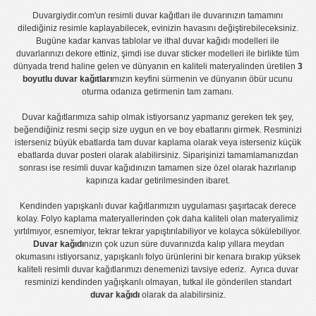
Duvargiydir.com'un
resimli duvar kağıtları
ile duvarınızın tamamını
dilediğiniz resimle kaplayabilecek, evinizin havasını değiştirebileceksiniz.
Bugüne kadar
kanvas tablo
lar ve
ithal duvar kağıdı modelleri
ile
duvarlarınızı dekore ettiniz, şimdi ise
duvar sticker
modelleri ile birlikte tüm
dünyada trend haline gelen ve dünyanın en kaliteli materyalinden üretilen
3
boyutlu duvar kağıtları
mızın keyfini sürmenin ve dünyanın öbür ucunu
oturma odanıza getirmenin tam zamanı.
Duvar kağıtlarımıza sahip olmak istiyorsanız
yapmanız gereken tek şey,
beğendiğiniz resmi seçip size uygun en ve boy ebatlarını girmek. Resminizi
isterseniz büyük ebatlarda tam
duvar kaplama
olarak veya isterseniz küçük
ebatlarda
duvar posteri
olarak alabilirsiniz. Siparişinizi tamamlamanızdan
sonrası ise
resimli duvar kağıdı
nızın tamamen size özel olarak hazırlanıp
kapınıza kadar getirilmesinden ibaret.
Kendinden yapışkanlı
duvar kağıtlarımızın uygulaması
şaşırtacak derece
kolay.
Folyo kaplama
materyallerinden çok daha kaliteli olan
materyalimiz
yırtılmıyor, esnemiyor, tekrar tekrar yapıştırılabiliyor ve kolayca sökülebiliyor.
Duvar kağıdı
nızın çok uzun süre duvarınızda kalıp yıllara meydan
okumasını istiyorsanız,
yapışkanlı folyo
ürünlerini bir kenara bırakıp yüksek
kaliteli
resimli duvar kağıtlarımız
ı denemenizi tavsiye ederiz. Ayrıca duvar
resminizi kendinden yağışkanlı olmayan, tutkal ile gönderilen standart
duvar kağıdı
olarak da alabilirsiniz.