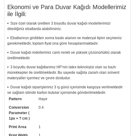
Ekonomi ve Para Duvar Kağıdı Modellerimiz
ile İlgili:
• Size özel olarak üretilen 3 boyutlu duvar kağıdı modellerimizi
dilediğiniz ebatlarda alabilirsiniz.
• Ebatlarınızı girdikten sonra baskı alanını ve materyal tipini seçmeniz
gerekmektedir, toplam fiyat ona göre hesaplanmaktadır.
• Duvar kağıdı mdellerimiz canlı renkli ve yüksek çözünürlüklü olarak
üretilmektedir.
• 3 boyutlu duvar kağıtlarımız HP’nin latex teknolojisi olan su bazlı
mürekkepler ile üretilmektedir. Bu sayede sağlıla zararlı olan solvent
materyaller içermez ve çevre dostudur.
• Duvar kağıdı siparişleriniz 3 iş günü içerisinde kargoya verilmektedir
ve sağlam silindir karton kutular içerisinde gönderilmektedir.
Pattern
Hayır
• Tutkalınız, siparişiniz ile birlikte ücretsiz olarak gönderilecektir.
Uygulaması standart duvar kağıdı ile aynıdır. Siparişiniz ile birlikte
Conversion
0.4
uygulama kılavuzu da gönderilecektir.
Parameter (
1px = ? cm )
• Resimli duvar kağıdı modelinizi siyah beyaz renklerde istiyorsanız bizi
Print Area
1
arayıp talebinizi iletebilirsiniz.
Print Width
1