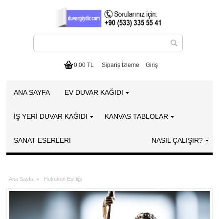
0,00 TL
Sipariş İzleme
Giriş
ANA SAYFA
EV DUVAR KAĞIDI
İŞ YERİ DUVAR KAĞIDI
KANVAS TABLOLAR
SANAT ESERLERI
NASIL ÇALIŞIR?
Ana Sayfa
»
Hukukun Eşitliği