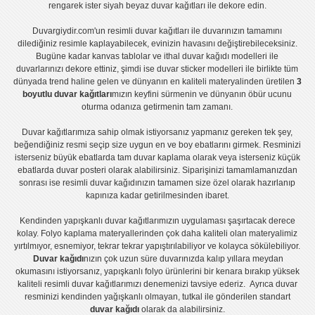
rengarek ister
siyah beyaz duvar kağıtları
ile dekore edin.
Duvargiydir.com'un
resimli duvar kağıtları
ile duvarınızın tamamını
dilediğiniz resimle kaplayabilecek, evinizin havasını değiştirebileceksiniz.
Bugüne kadar
kanvas tablo
lar ve
ithal duvar kağıdı modelleri
ile
duvarlarınızı dekore ettiniz, şimdi ise
duvar sticker
modelleri ile birlikte tüm
dünyada trend haline gelen ve dünyanın en kaliteli materyalinden üretilen
3
boyutlu duvar kağıtları
mızın keyfini sürmenin ve dünyanın öbür ucunu
oturma odanıza getirmenin tam zamanı.
Duvar kağıtlarımıza sahip olmak istiyorsanız
yapmanız gereken tek şey,
beğendiğiniz resmi seçip size uygun en ve boy ebatlarını girmek. Resminizi
isterseniz büyük ebatlarda tam
duvar kaplama
olarak veya isterseniz küçük
ebatlarda
duvar posteri
olarak alabilirsiniz. Siparişinizi tamamlamanızdan
sonrası ise
resimli duvar kağıdı
nızın tamamen size özel olarak hazırlanıp
kapınıza kadar getirilmesinden ibaret.
Kendinden yapışkanlı
duvar kağıtlarımızın uygulaması
şaşırtacak derece
kolay.
Folyo kaplama
materyallerinden çok daha kaliteli olan
materyalimiz
yırtılmıyor, esnemiyor, tekrar tekrar yapıştırılabiliyor ve kolayca sökülebiliyor.
Duvar kağıdı
nızın çok uzun süre duvarınızda kalıp yıllara meydan
okumasını istiyorsanız,
yapışkanlı folyo
ürünlerini bir kenara bırakıp yüksek
kaliteli
resimli duvar kağıtlarımız
ı denemenizi tavsiye ederiz. Ayrıca duvar
resminizi kendinden yağışkanlı olmayan, tutkal ile gönderilen standart
duvar kağıdı
olarak da alabilirsiniz.