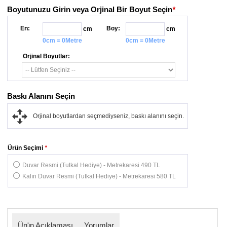
Boyutunuzu Girin veya Orjinal Bir Boyut Seçin
*
En:
Boy:
cm
cm
0cm = 0Metre
0cm = 0Metre
Orjinal Boyutlar:
Baskı Alanını Seçin
Orjinal boyutlardan seçmediyseniz, baskı alanını seçin.
Ürün Seçimi
*
Duvar Resmi (Tutkal Hediye) - Metrekaresi 490 TL
Kalın Duvar Resmi (Tutkal Hediye) - Metrekaresi 580 TL
Ürün Açıklaması
Yorumlar