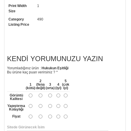
Print Width
1
• Görselde düzenleme yaptırmak istiyorsanız yine bize telefon
Size
numaramızdan ulaşabilirsiniz.
Category
490
Listing Price
KENDI YORUMUNUZU YAZIN
Yorumladığınız ürün :
Hukukun Eşitliği
Bu ürüne kaç puan verirsiniz ?
*
2
5
1
(fena
3
4
(çok
(kötü)
değil)
(orta)
(iyi)
iyi)
Görüntü
Kalitesi
Yapıştırma
Kolaylığı
Fiyat
Sitede Görünecek İsim
*