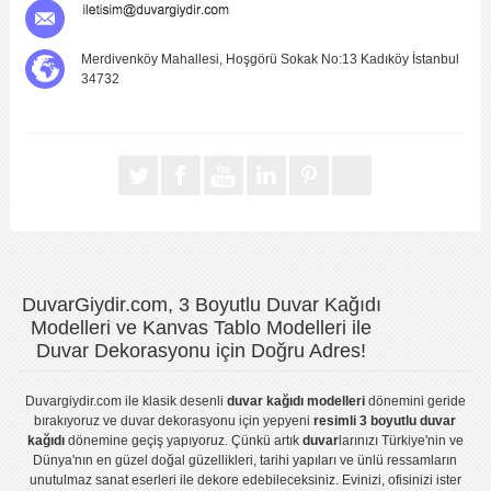
Merdivenköy Mahallesi, Hoşgörü Sokak No:13 Kadıköy İstanbul
34732
DuvarGiydir.com, 3 Boyutlu Duvar Kağıdı
Modelleri ve Kanvas Tablo Modelleri ile
Duvar Dekorasyonu için Doğru Adres!
Duvargiydir.com
ile klasik desenli
duvar kağıdı modelleri
dönemini geride
bırakıyoruz ve
duvar dekorasyonu
için yepyeni
resimli 3 boyutlu duvar
kağıdı
dönemine geçiş yapıyoruz. Çünkü artık
duvar
larınızı Türkiye'nin ve
Dünya'nın en güzel doğal güzellikleri, tarihi yapıları ve ünlü ressamların
unutulmaz sanat eserleri ile dekore edebileceksiniz. Evinizi, ofisinizi ister