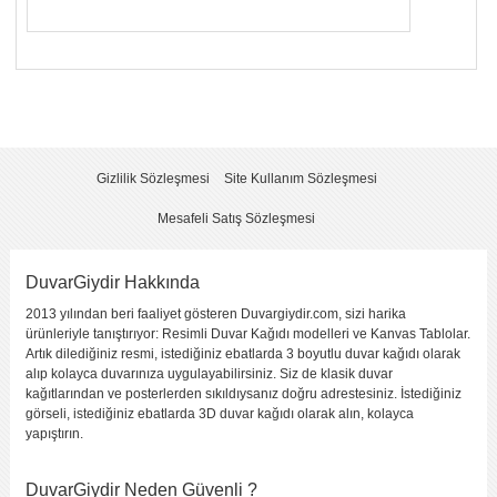
Yorumunuzun Başlığı
*
Yorum
*
Gizlilik Sözleşmesi
Site Kullanım Sözleşmesi
Mesafeli Satış Sözleşmesi
DuvarGiydir Hakkında
2013 yılından beri faaliyet gösteren Duvargiydir.com, sizi harika
Yorumu Gönder
ürünleriyle tanıştırıyor: Resimli Duvar Kağıdı modelleri ve Kanvas Tablolar.
Artık dilediğiniz resmi, istediğiniz ebatlarda 3 boyutlu duvar kağıdı olarak
alıp kolayca duvarınıza uygulayabilirsiniz. Siz de klasik duvar
kağıtlarından ve posterlerden sıkıldıysanız doğru adrestesiniz. İstediğiniz
görseli, istediğiniz ebatlarda 3D duvar kağıdı olarak alın, kolayca
yapıştırın.
DuvarGiydir Neden Güvenli ?