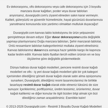
Ev dekorasyonu
,
ofis dekorasyonu
veya
cafe dekorasyonu
için
3 boyutlu
manzara duvar kağıtları
,
poster
veya
duvar tabloları
arıyorsanız, duvargiydir.com'u ziyaret etmeden sakın karar vermeyin.
Kaliteli, güleryüzlü ve güvenilir hizmetimizle, hayal gücünüzü duvarlarınıza
yansıtmanız konusunda size yardımcı olmaktan mutluluk duyacağız!
Duvargiydir.com
kanvas tablo
koleksiyonu ile ürün yelpazesini
genişletmeye devam ediyor. Eğer
duvar dekorasyonu
nuzda değişiklik
yapmayı planlıyorsanız
Doğa manzara tabloları
,
Şehir manzaralı tablolar
,
Ünlü ressamların tabloları
kategorilerimizi mutlaka ziyaret etmelisiniz.
Kanvas tablolar
ımız
duvar
ınıza asmaya hazır şekilde kargo ile kapınıza
kadar teslim edilir.
Kanvas tablo fiyatları
tercih edilen ürünün en ve boy
ölçülerine göre değişiklik göstermektedir.
Dünya hatirası duvar kağıdı modelleri
,
pencere resimli duvar kağıdı
modelleri
ve
ofis - iş yeri duvar kağıdı modelleri
gibi bir çok kategori
içerisinden dilediğiniz görseli duvar kağıdı olarak satın alma opsiyonunu
sunarken; Duvargiydir, dilediğiniz resmi tasarımcılarımız ile birlikte
tasarlayıp
resimli duvar kağıdı
olarak elde etmeniz lüksünü de size
sunuyor. İçeriklerimiz, portföyümüz, üretim tesisimiz, ürünlerimiz, duvar
kağıdı kalitemiz ve diğer konular ile ilgili bizden bilgi almak için bizi
dilediğiniz zaman arayabilirsiniz. Esenlikle kalın!
© 2013-2026 Duvargiydir.com - Resimli 3 Boyutlu Duvar Kağıdı Modelleri