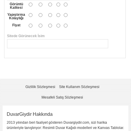
Görüntü
Kalitesi
Yapıştırma
Kolaylığı
Fiyat
Sitede Görünecek İsim
*
Yorumunuzun Başlığı
*
Yorum
*
Gizlilik Sözleşmesi
Site Kullanım Sözleşmesi
Mesafeli Satış Sözleşmesi
DuvarGiydir Hakkında
2013 yılından beri faaliyet gösteren Duvargiydir.com, sizi harika
Yorumu Gönder
ürünleriyle tanıştırıyor: Resimli Duvar Kağıdı modelleri ve Kanvas Tablolar.