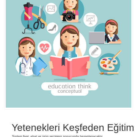
Yetenekleri Keşfeden Eğitim
Toplam fiyat, ebat ve ürün seçiminiz sonucunda hesaplanacaktır.