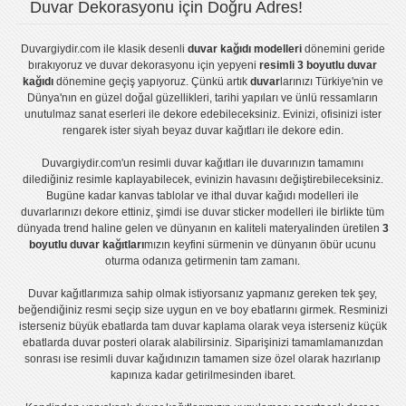
Duvar Dekorasyonu için Doğru Adres!
Duvargiydir.com
ile klasik desenli
duvar kağıdı modelleri
dönemini geride
bırakıyoruz ve
duvar dekorasyonu
için yepyeni
resimli 3 boyutlu duvar
kağıdı
dönemine geçiş yapıyoruz. Çünkü artık
duvar
larınızı Türkiye'nin ve
Dünya'nın en güzel doğal güzellikleri, tarihi yapıları ve ünlü ressamların
unutulmaz sanat eserleri ile dekore edebileceksiniz. Evinizi, ofisinizi ister
rengarek ister
siyah beyaz duvar kağıtları
ile dekore edin.
Duvargiydir.com'un
resimli duvar kağıtları
ile duvarınızın tamamını
dilediğiniz resimle kaplayabilecek, evinizin havasını değiştirebileceksiniz.
Bugüne kadar
kanvas tablo
lar ve
ithal duvar kağıdı modelleri
ile
duvarlarınızı dekore ettiniz, şimdi ise
duvar sticker
modelleri ile birlikte tüm
dünyada trend haline gelen ve dünyanın en kaliteli materyalinden üretilen
3
boyutlu duvar kağıtları
mızın keyfini sürmenin ve dünyanın öbür ucunu
oturma odanıza getirmenin tam zamanı.
Duvar kağıtlarımıza sahip olmak istiyorsanız
yapmanız gereken tek şey,
beğendiğiniz resmi seçip size uygun en ve boy ebatlarını girmek. Resminizi
isterseniz büyük ebatlarda tam
duvar kaplama
olarak veya isterseniz küçük
ebatlarda
duvar posteri
olarak alabilirsiniz. Siparişinizi tamamlamanızdan
sonrası ise
resimli duvar kağıdı
nızın tamamen size özel olarak hazırlanıp
kapınıza kadar getirilmesinden ibaret.