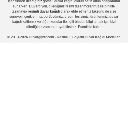
içerisinden dilediğiniz görseli duvar kağıdı olarak satın alma opsiyonunu
sunarken; Duvargiydir, dilediğiniz resmi tasarımcılarımız ile birlikte
tasarlayıp
resimli duvar kağıdı
olarak elde etmeniz lüksünü de size
sunuyor. İçeriklerimiz, portföyümüz, üretim tesisimiz, ürünlerimiz, duvar
kağıdı kalitemiz ve diğer konular ile ilgili bizden bilgi almak için bizi
dilediğiniz zaman arayabilirsiniz. Esenlikle kalın!
© 2013-2026 Duvargiydir.com - Resimli 3 Boyutlu Duvar Kağıdı Modelleri