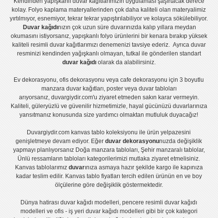
Kendinden yapışkanlı
duvar kağıtlarımızın uygulaması
şaşırtacak derece
kolay.
Folyo kaplama
materyallerinden çok daha kaliteli olan
materyalimiz
yırtılmıyor, esnemiyor, tekrar tekrar yapıştırılabiliyor ve kolayca sökülebiliyor.
Duvar kağıdı
nızın çok uzun süre duvarınızda kalıp yıllara meydan
okumasını istiyorsanız,
yapışkanlı folyo
ürünlerini bir kenara bırakıp yüksek
kaliteli
resimli duvar kağıtlarımız
ı denemenizi tavsiye ederiz. Ayrıca duvar
resminizi kendinden yağışkanlı olmayan, tutkal ile gönderilen standart
duvar kağıdı
olarak da alabilirsiniz.
Ev dekorasyonu
,
ofis dekorasyonu
veya
cafe dekorasyonu
için
3 boyutlu
manzara duvar kağıtları
,
poster
veya
duvar tabloları
arıyorsanız, duvargiydir.com'u ziyaret etmeden sakın karar vermeyin.
Kaliteli, güleryüzlü ve güvenilir hizmetimizle, hayal gücünüzü duvarlarınıza
yansıtmanız konusunda size yardımcı olmaktan mutluluk duyacağız!
Duvargiydir.com
kanvas tablo
koleksiyonu ile ürün yelpazesini
genişletmeye devam ediyor. Eğer
duvar dekorasyonu
nuzda değişiklik
yapmayı planlıyorsanız
Doğa manzara tabloları
,
Şehir manzaralı tablolar
,
Ünlü ressamların tabloları
kategorilerimizi mutlaka ziyaret etmelisiniz.
Kanvas tablolar
ımız
duvar
ınıza asmaya hazır şekilde kargo ile kapınıza
kadar teslim edilir.
Kanvas tablo fiyatları
tercih edilen ürünün en ve boy
ölçülerine göre değişiklik göstermektedir.
Dünya hatirası duvar kağıdı modelleri
,
pencere resimli duvar kağıdı
modelleri
ve
ofis - iş yeri duvar kağıdı modelleri
gibi bir çok kategori