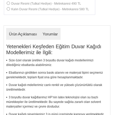
Duvar Resmi (Tutkal Hediye) - Metrekaresi 490 TL
Kalın Duvar Resmi (Tutkal Hediye) - Metrekaresi 580 TL
Ürün Açıklaması
Yorumlar
Yetenekleri Keşfeden Eğitim Duvar Kağıdı
Modellerimiz ile İlgili:
• Size özel olarak üretilen 3 boyutlu duvar kağıdı modellerimizi
dilediğiniz ebatlarda alabilirsiniz.
• Ebatlarınızı girdikten sonra baskı alanını ve materyal tipini seçmeniz
gerekmektedir, toplam fiyat ona göre hesaplanmaktadır.
• Duvar kağıdı mdellerimiz canlı renkli ve yüksek çözünürlüklü olarak
üretilmektedir.
• 3 boyutlu duvar kağıtlarımız HP’nin latex teknolojisi olan su bazlı
mürekkepler ile üretilmektedir. Bu sayede sağlıla zararlı olan solvent
materyaller içermez ve çevre dostudur.
• Duvar kağıdı siparişleriniz 3 iş günü içerisinde kargoya verilmektedir