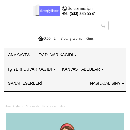
0,00 TL
Sipariş İzleme
Giriş
ANA SAYFA
EV DUVAR KAĞIDI
İŞ YERİ DUVAR KAĞIDI
KANVAS TABLOLAR
SANAT ESERLERI
NASIL ÇALIŞIR?
Ana Sayfa
»
Yetenekleri Keşfeden Eğitim