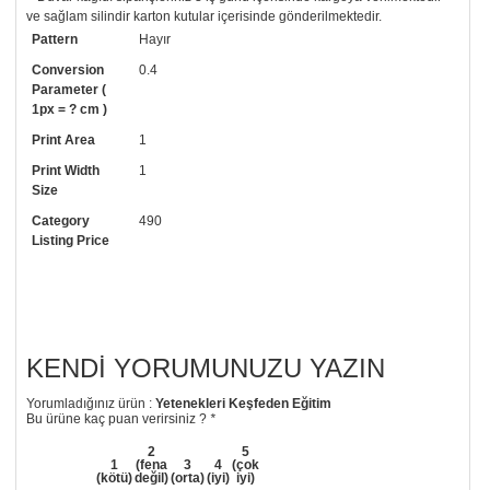
ve sağlam silindir karton kutular içerisinde gönderilmektedir.
Pattern
Hayır
• Tutkalınız, siparişiniz ile birlikte ücretsiz olarak gönderilecektir.
Uygulaması standart duvar kağıdı ile aynıdır. Siparişiniz ile birlikte
Conversion
0.4
uygulama kılavuzu da gönderilecektir.
Parameter (
1px = ? cm )
• Resimli duvar kağıdı modelinizi siyah beyaz renklerde istiyorsanız bizi
Print Area
1
arayıp talebinizi iletebilirsiniz.
Print Width
1
• Görselde düzenleme yaptırmak istiyorsanız yine bize telefon
Size
numaramızdan ulaşabilirsiniz.
Category
490
Listing Price
KENDI YORUMUNUZU YAZIN
Yorumladığınız ürün :
Yetenekleri Keşfeden Eğitim
Bu ürüne kaç puan verirsiniz ?
*
2
5
1
(fena
3
4
(çok
(kötü)
değil)
(orta)
(iyi)
iyi)