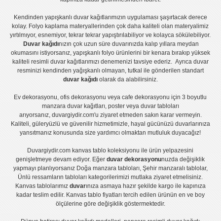
Kendinden yapışkanlı
duvar kağıtlarımızın uygulaması
şaşırtacak derece
kolay.
Folyo kaplama
materyallerinden çok daha kaliteli olan
materyalimiz
yırtılmıyor, esnemiyor, tekrar tekrar yapıştırılabiliyor ve kolayca sökülebiliyor.
Duvar kağıdı
nızın çok uzun süre duvarınızda kalıp yıllara meydan
okumasını istiyorsanız,
yapışkanlı folyo
ürünlerini bir kenara bırakıp yüksek
kaliteli
resimli duvar kağıtlarımız
ı denemenizi tavsiye ederiz. Ayrıca duvar
resminizi kendinden yağışkanlı olmayan, tutkal ile gönderilen standart
duvar kağıdı
olarak da alabilirsiniz.
Ev dekorasyonu
,
ofis dekorasyonu
veya
cafe dekorasyonu
için
3 boyutlu
manzara duvar kağıtları
,
poster
veya
duvar tabloları
arıyorsanız, duvargiydir.com'u ziyaret etmeden sakın karar vermeyin.
Kaliteli, güleryüzlü ve güvenilir hizmetimizle, hayal gücünüzü duvarlarınıza
yansıtmanız konusunda size yardımcı olmaktan mutluluk duyacağız!
Duvargiydir.com
kanvas tablo
koleksiyonu ile ürün yelpazesini
genişletmeye devam ediyor. Eğer
duvar dekorasyonu
nuzda değişiklik
yapmayı planlıyorsanız
Doğa manzara tabloları
,
Şehir manzaralı tablolar
,
Ünlü ressamların tabloları
kategorilerimizi mutlaka ziyaret etmelisiniz.
Kanvas tablolar
ımız
duvar
ınıza asmaya hazır şekilde kargo ile kapınıza
kadar teslim edilir.
Kanvas tablo fiyatları
tercih edilen ürünün en ve boy
ölçülerine göre değişiklik göstermektedir.