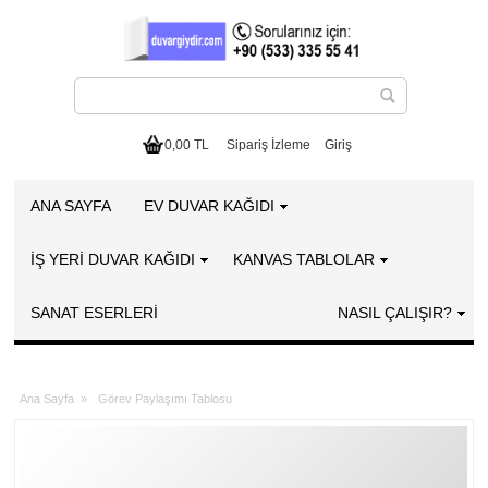
0,00 TL
Sipariş İzleme
Giriş
ANA SAYFA
EV DUVAR KAĞIDI
İŞ YERİ DUVAR KAĞIDI
KANVAS TABLOLAR
SANAT ESERLERI
NASIL ÇALIŞIR?
Ana Sayfa
»
Görev Paylaşımı Tablosu