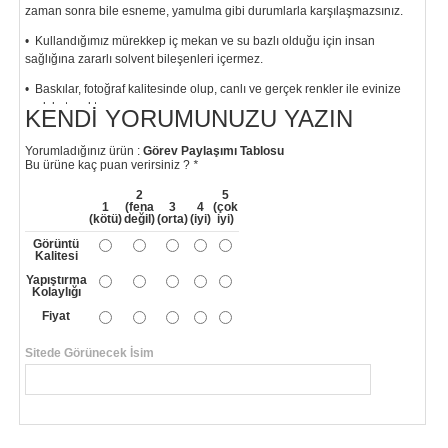
zaman sonra bile esneme, yamulma gibi durumlarla karşılaşmazsınız.
• Kullandığımız mürekkep iç mekan ve su bazlı olduğu için insan
sağlığına zararlı solvent bileşenleri içermez.
• Baskılar, fotoğraf kalitesinde olup, canlı ve gerçek renkler ile evinize
renk katacaktır.
KENDI YORUMUNUZU YAZIN
"
Yorumladığınız ürün :
Görev Paylaşımı Tablosu
Bu ürüne kaç puan verirsiniz ?
*
2
5
1
(fena
3
4
(çok
(kötü)
değil)
(orta)
(iyi)
iyi)
Görüntü
Kalitesi
Yapıştırma
Kolaylığı
Fiyat
Sitede Görünecek İsim
*
Yorumunuzun Başlığı
*