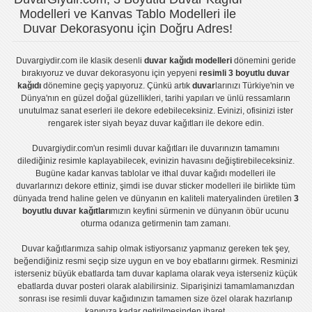
Modelleri ve Kanvas Tablo Modelleri ile
Duvar Dekorasyonu için Doğru Adres!
Duvargiydir.com
ile klasik desenli
duvar kağıdı modelleri
dönemini geride
bırakıyoruz ve
duvar dekorasyonu
için yepyeni
resimli 3 boyutlu duvar
kağıdı
dönemine geçiş yapıyoruz. Çünkü artık
duvar
larınızı Türkiye'nin ve
Dünya'nın en güzel doğal güzellikleri, tarihi yapıları ve ünlü ressamların
unutulmaz sanat eserleri ile dekore edebileceksiniz. Evinizi, ofisinizi ister
rengarek ister
siyah beyaz duvar kağıtları
ile dekore edin.
Duvargiydir.com'un
resimli duvar kağıtları
ile duvarınızın tamamını
dilediğiniz resimle kaplayabilecek, evinizin havasını değiştirebileceksiniz.
Bugüne kadar
kanvas tablo
lar ve
ithal duvar kağıdı modelleri
ile
duvarlarınızı dekore ettiniz, şimdi ise
duvar sticker
modelleri ile birlikte tüm
dünyada trend haline gelen ve dünyanın en kaliteli materyalinden üretilen
3
boyutlu duvar kağıtları
mızın keyfini sürmenin ve dünyanın öbür ucunu
oturma odanıza getirmenin tam zamanı.
Duvar kağıtlarımıza sahip olmak istiyorsanız
yapmanız gereken tek şey,
beğendiğiniz resmi seçip size uygun en ve boy ebatlarını girmek. Resminizi
isterseniz büyük ebatlarda tam
duvar kaplama
olarak veya isterseniz küçük
ebatlarda
duvar posteri
olarak alabilirsiniz. Siparişinizi tamamlamanızdan
sonrası ise
resimli duvar kağıdı
nızın tamamen size özel olarak hazırlanıp
kapınıza kadar getirilmesinden ibaret.