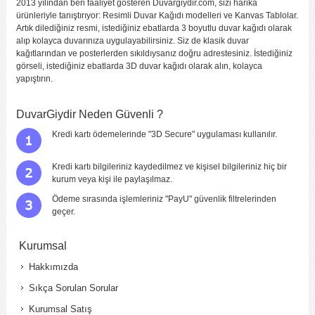
2013 yılından beri faaliyet gösteren Duvargiydir.com, sizi harika
ürünleriyle tanıştırıyor: Resimli Duvar Kağıdı modelleri ve Kanvas Tablolar.
Artık dilediğiniz resmi, istediğiniz ebatlarda 3 boyutlu duvar kağıdı olarak
alıp kolayca duvarınıza uygulayabilirsiniz. Siz de klasik duvar
kağıtlarından ve posterlerden sıkıldıysanız doğru adrestesiniz. İstediğiniz
görseli, istediğiniz ebatlarda 3D duvar kağıdı olarak alın, kolayca
yapıştırın.
DuvarGiydir Neden Güvenli ?
Kredi kartı ödemelerinde "3D Secure" uygulaması kullanılır.
Kredi kartı bilgileriniz kaydedilmez ve kişisel bilgileriniz hiç bir
kurum veya kişi ile paylaşılmaz.
Ödeme sırasında işlemleriniz "PayU" güvenlik filtrelerinden
geçer.
Kurumsal
Hakkımızda
Sıkça Sorulan Sorular
Kurumsal Satış