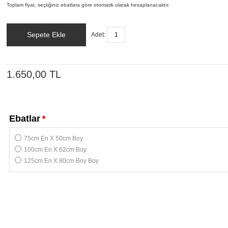
Toplam fiyat, seçtiğiniz ebatlara göre otomatik olarak hesaplanacaktır.
Sepete Ekle
Adet:
1.650,00 TL
Ebatlar
*
75cm En X 50cm Boy
100cm En X 62cm Boy
125cm En X 80cm Boy Boy