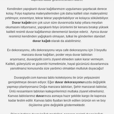
Kendinden yapışkanlı
duvar kağıtlarımızın uygulaması
şaşırtacak derece
kolay.
Folyo kaplama
materyallerinden çok daha kaliteli olan
materyalimiz
yırtılmıyor, esnemiyor, tekrar tekrar yapıştırılabiliyor ve kolayca sökülebiliyor.
Duvar kağıdı
nızın çok uzun süre duvarınızda kalıp yıllara meydan
okumasını istiyorsanız,
yapışkanlı folyo
ürünlerini bir kenara bırakıp yüksek
kaliteli
resimli duvar kağıtlarımız
ı denemenizi tavsiye ederiz. Ayrıca duvar
resminizi kendinden yağışkanlı olmayan, tutkal ile gönderilen standart
duvar kağıdı
olarak da alabilirsiniz.
Ev dekorasyonu
,
ofis dekorasyonu
veya
cafe dekorasyonu
için
3 boyutlu
manzara duvar kağıtları
,
poster
veya
duvar tabloları
arıyorsanız, duvargiydir.com'u ziyaret etmeden sakın karar vermeyin.
Kaliteli, güleryüzlü ve güvenilir hizmetimizle, hayal gücünüzü duvarlarınıza
yansıtmanız konusunda size yardımcı olmaktan mutluluk duyacağız!
Duvargiydir.com
kanvas tablo
koleksiyonu ile ürün yelpazesini
genişletmeye devam ediyor. Eğer
duvar dekorasyonu
nuzda değişiklik
yapmayı planlıyorsanız
Doğa manzara tabloları
,
Şehir manzaralı tablolar
,
Ünlü ressamların tabloları
kategorilerimizi mutlaka ziyaret etmelisiniz.
Kanvas tablolar
ımız
duvar
ınıza asmaya hazır şekilde kargo ile kapınıza
kadar teslim edilir.
Kanvas tablo fiyatları
tercih edilen ürünün en ve boy
ölçülerine göre değişiklik göstermektedir.