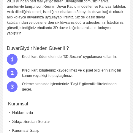
2013 yılından beri faaliyet gösteren Duvargiydir.com, sizi harika
ürünleriyle tanıştırıyor: Resimli Duvar Kağıdı modelleri ve Kanvas Tablolar.
Artık dilediğiniz resmi, istediğiniz ebatlarda 3 boyutlu duvar kağıdı olarak
alıp kolayca duvarınıza uygulayabilirsiniz. Siz de klasik duvar
kağıtlarından ve posterlerden sıkıldıysanız doğru adrestesiniz. İstediğiniz
görseli, istediğiniz ebatlarda 3D duvar kağıdı olarak alın, kolayca
yapıştırın.
DuvarGiydir Neden Güvenli ?
Kredi kartı ödemelerinde "3D Secure" uygulaması kullanılır.
Kredi kartı bilgileriniz kaydedilmez ve kişisel bilgileriniz hiç bir
kurum veya kişi ile paylaşılmaz.
Ödeme sırasında işlemleriniz "PayU" güvenlik filtrelerinden
geçer.
Kurumsal
Hakkımızda
Sıkça Sorulan Sorular
Kurumsal Satış