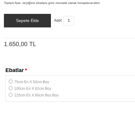
Toplam fiyat, seçtiğiniz ebatlara göre otomatik olarak hesaplanacaktır.
Sepete Ekle
Adet:
1.650,00 TL
Ebatlar
*
75cm En X 50cm Boy
100cm En X 62cm Boy
125cm En X 80cm Boy Boy