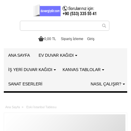
0,00 TL
Sipariş İzleme
Giriş
ANA SAYFA
EV DUVAR KAĞIDI
İŞ YERİ DUVAR KAĞIDI
KANVAS TABLOLAR
SANAT ESERLERI
NASIL ÇALIŞIR?
Ana Sayfa
»
Eski İstanbul Tablosu