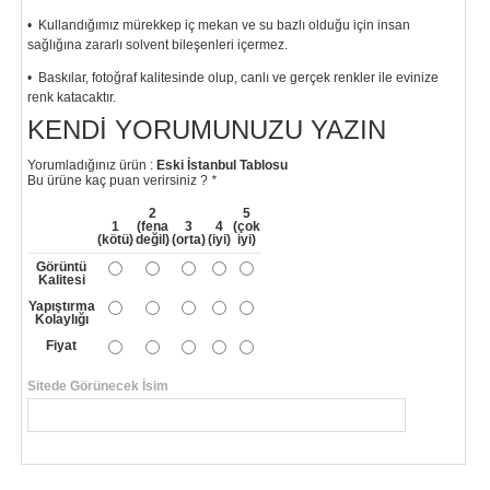
• Kullandığımız mürekkep iç mekan ve su bazlı olduğu için insan
sağlığına zararlı solvent bileşenleri içermez.
• Baskılar, fotoğraf kalitesinde olup, canlı ve gerçek renkler ile evinize
renk katacaktır.
KENDI YORUMUNUZU YAZIN
"
Yorumladığınız ürün :
Eski İstanbul Tablosu
Bu ürüne kaç puan verirsiniz ?
*
2
5
1
(fena
3
4
(çok
(kötü)
değil)
(orta)
(iyi)
iyi)
Görüntü
Kalitesi
Yapıştırma
Kolaylığı
Fiyat
Sitede Görünecek İsim
*
Yorumunuzun Başlığı
*