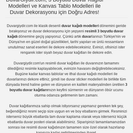
Modelleri ve Kanvas Tablo Modelleri ile
Duvar Dekorasyonu için Doğru Adres!
Duvargiydir.com
ile klasik desenli
duvar kağıdı modelleri
dönemini geride
bırakıyoruz ve
duvar dekorasyonu
için yepyeni
resimli 3 boyutlu duvar
kağıdı
dönemine geçiş yapıyoruz. Çünkü artık
duvar
larınızı Türkiye'nin ve
Dünya'nın en güzel doğal güzellikleri, tarihi yapıları ve ünlü ressamların
unutulmaz sanat eserleri ile dekore edebileceksiniz. Evinizi, ofisinizi ister
rengarek ister
siyah beyaz duvar kağıtları
ile dekore edin.
Duvargiydir.com'un
resimli duvar kağıtları
ile duvarınızın tamamını
dilediğiniz resimle kaplayabilecek, evinizin havasını değiştirebileceksiniz.
Bugüne kadar
kanvas tablo
lar ve
ithal duvar kağıdı modelleri
ile
duvarlarınızı dekore ettiniz, şimdi ise
duvar sticker
modelleri ile birlikte tüm
dünyada trend haline gelen ve dünyanın en kaliteli materyalinden üretilen
3
boyutlu duvar kağıtları
mızın keyfini sürmenin ve dünyanın öbür ucunu
oturma odanıza getirmenin tam zamanı.
Duvar kağıtlarımıza sahip olmak istiyorsanız
yapmanız gereken tek şey,
beğendiğiniz resmi seçip size uygun en ve boy ebatlarını girmek. Resminizi
isterseniz büyük ebatlarda tam
duvar kaplama
olarak veya isterseniz küçük
ebatlarda
duvar posteri
olarak alabilirsiniz. Siparişinizi tamamlamanızdan
sonrası ise
resimli duvar kağıdı
nızın tamamen size özel olarak hazırlanıp
kapınıza kadar getirilmesinden ibaret.