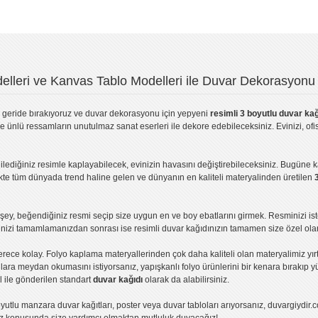
lleri ve Kanvas Tablo Modelleri ile Duvar Dekorasyonu 
geride bırakıyoruz ve
duvar dekorasyonu
için yepyeni
resimli 3 boyutlu duvar kağ
ve ünlü ressamların unutulmaz sanat eserleri ile dekore edebileceksiniz. Evinizi, ofis
ilediğiniz resimle kaplayabilecek, evinizin havasını değiştirebileceksiniz. Bugüne 
likte tüm dünyada trend haline gelen ve dünyanın en kaliteli materyalinden üretilen
ey, beğendiğiniz resmi seçip size uygun en ve boy ebatlarını girmek. Resminizi is
işinizi tamamlamanızdan sonrası ise
resimli duvar kağıdı
nızın tamamen size özel olar
erece kolay.
Folyo kaplama
materyallerinden çok daha kaliteli olan
materyalimiz
yır
ıllara meydan okumasını istiyorsanız,
yapışkanlı folyo
ürünlerini bir kenara bırakıp y
l ile gönderilen standart
duvar kağıdı
olarak da alabilirsiniz.
yutlu manzara duvar kağıtları
,
poster
veya
duvar tabloları
arıyorsanız, duvargiydir.c
ız konusunda size yardımcı olmaktan mutluluk duyacağız!