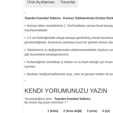
Ürün Açıklaması
Yorumlar
"
Tepeden İstanbul Tablosu - Kanvas Tablolarımızla Evinize Ren
• Kanvas tablo modellerimiz 1. Sınıf kalitede canvas tuval kumaş
hazırlanmaktadır.
• 2,5 cm Kalınlığındaki ahşap kasaya gerdirilmiş olarak hazırlan
gönderildiğinde, duvarınıza asılmaya hazır bir şekilde elinize ulaş
• Tablolarımız ısı değişimlerinden etkilenmemektedir, böylece
gibi durumlarla karşılaşmazsınız.
• Kullandığımız mürekkep iç mekan ve su bazlı olduğu için insan s
içermez.
• Baskılar, fotoğraf kalitesinde olup, canlı ve gerçek renkler ile ev
"
KENDI YORUMUNUZU YAZIN
Yorumladığınız ürün :
Tepeden İstanbul Tablosu
Bu ürüne kaç puan verirsiniz ?
*
1 (kötü)
2 (fena değil)
3 (orta)
4 (iyi)