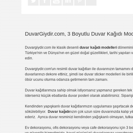
DuvarGiydir.com, 3 Boyutlu Duvar Kağıdı Mode
Duvargiydir.com
ile klasik desenli
duvar kağıdı modelleri
dönemini 
Türkiye'nin ve Dünya'nın en güzel doğal güzellikleri, tarihi yapıları 
edin.
Duvargiydir.com'un
resimli duvar kağıtları
ile duvarınızın tamamını d
duvarlarınızı dekore ettiniz, şimdi ise
duvar sticker
modelleri ile bir
öbür ucunu oturma odanıza getirmenin tam zamanı.
Duvar kağıtlarımıza sahip olmak istiyorsanız
yapmanız gereken tek ş
isterseniz küçük ebatlarda
duvar posteri
olarak alabilirsiniz. Sipar
Kendinden yapışkanlı
duvar kağıtlarımızın uygulaması
şaşırtacak d
sökülebiliyor.
Duvar kağıdı
nızın çok uzun süre duvarınızda kalıp y
ederiz. Ayrıca duvar resminizi kendinden yağışkanlı olmayan, tutka
Ev dekorasyonu
,
ofis dekorasyonu
veya
cafe dekorasyonu
için
3 bo
ve güvenilir hizmetimizle, hayal gücünüzü duvarlarınıza yansıtman