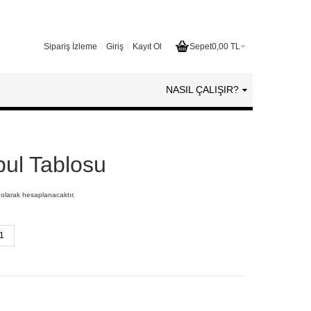
Sipariş İzleme
Giriş
Kayıt Ol
Sepet
0,00 TL
NASIL ÇALIŞIR?
bul Tablosu
 olarak hesaplanacaktır.