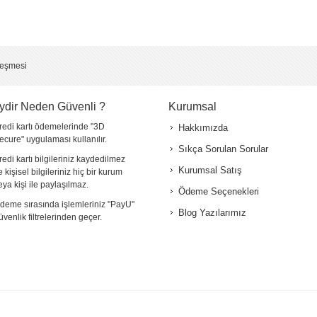
leşmesi
ydir Neden Güvenli ?
Kurumsal
redi kartı ödemelerinde "3D
Hakkımızda
ecure" uygulaması kullanılır.
Sıkça Sorulan Sorular
redi kartı bilgileriniz kaydedilmez
Kurumsal Satış
e kişisel bilgileriniz hiç bir kurum
eya kişi ile paylaşılmaz.
Ödeme Seçenekleri
deme sırasında işlemleriniz "PayU"
Blog Yazılarımız
üvenlik filtrelerinden geçer.