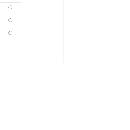
*
*
*