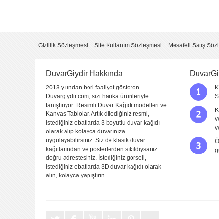
Yorumu Gönder
Gizlilik Sözleşmesi
Site Kullanım Sözleşmesi
Mesafeli Satış Söz
DuvarGiydir Hakkında
DuvarGi
2013 yılından beri faaliyet gösteren
K
Duvargiydir.com, sizi harika ürünleriyle
S
tanıştırıyor: Resimli Duvar Kağıdı modelleri ve
K
Kanvas Tablolar. Artık dilediğiniz resmi,
v
istediğiniz ebatlarda 3 boyutlu duvar kağıdı
v
olarak alıp kolayca duvarınıza
uygulayabilirsiniz. Siz de klasik duvar
Ö
kağıtlarından ve posterlerden sıkıldıysanız
g
doğru adrestesiniz. İstediğiniz görseli,
istediğiniz ebatlarda 3D duvar kağıdı olarak
alın, kolayca yapıştırın.