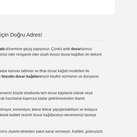
için Doğru Adres!
ıdı
dönemine geçiş yapıyoruz. Çünkü artık
duvar
larınızı
inizi ister rengarek ister
siyah beyaz duvar kağıtları
ile dekore
kadar
kanvas tablo
lar ve
ithal duvar kağıdı modelleri
ile
3 boyutlu duvar kağıtları
mızın keyfini sürmenin ve dünyanın
terseniz büyük ebatlarda tam
duvar kaplama
olarak veya
ak hazırlanıp kapınıza kadar getirilmesinden ibaret.
tılmıyor, esnemiyor, tekrar tekrar yapıştırılabiliyor ve kolayca
üksek kaliteli
resimli duvar kağıtlarımız
ı denemenizi tavsiye
om'u ziyaret etmeden sakın karar vermeyin. Kaliteli, güleryüzlü