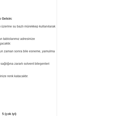
k Gelsin:
ı üzerine su bazlı mürekkep kullanılarak
an tablolarımız
adresinize
acaktır.
 uzun zaman sonra bile esneme, yamulma
ağlığına zararlı solvent bileşenleri
inize renk katacaktır.
5 (çok iyi)