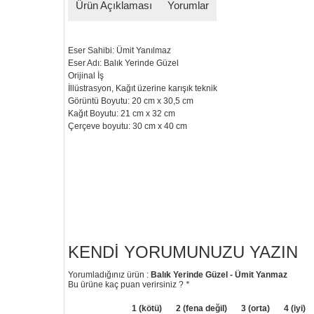
Ürün Açıklaması
Yorumlar
Eser Sahibi: Ümit Yanılmaz
Eser Adı: Balık Yerinde Güzel
Orijinal İş
İllüstrasyon, Kağıt üzerine karışık teknik
Görüntü Boyutu: 20 cm x 30,5 cm
Kağıt Boyutu: 21 cm x 32 cm
Çerçeve boyutu: 30 cm x 40 cm
KENDI YORUMUNUZU YAZIN
Yorumladığınız ürün :
Balık Yerinde Güzel - Ümit Yanmaz
Bu ürüne kaç puan verirsiniz ?
*
1 (kötü)
2 (fena değil)
3 (orta)
4 (iyi)