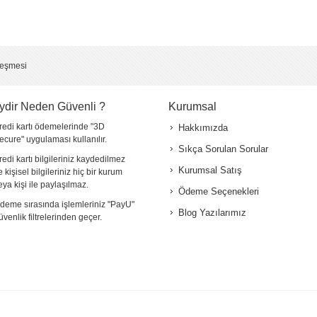
leşmesi
ydir Neden Güvenli ?
Kurumsal
redi kartı ödemelerinde "3D
Hakkımızda
ecure" uygulaması kullanılır.
Sıkça Sorulan Sorular
redi kartı bilgileriniz kaydedilmez
Kurumsal Satış
e kişisel bilgileriniz hiç bir kurum
eya kişi ile paylaşılmaz.
Ödeme Seçenekleri
deme sırasında işlemleriniz "PayU"
Blog Yazılarımız
üvenlik filtrelerinden geçer.