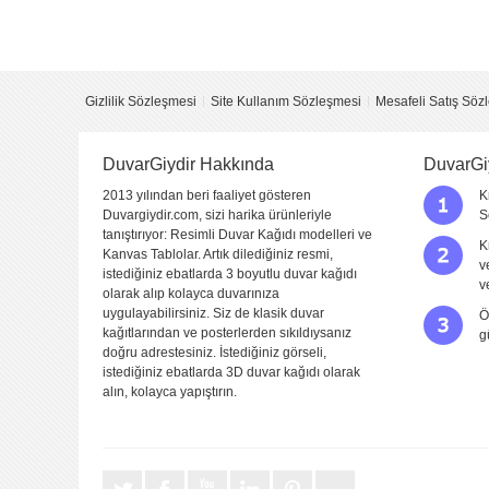
Yorumu Gönder
Gizlilik Sözleşmesi
Site Kullanım Sözleşmesi
Mesafeli Satış Söz
DuvarGiydir Hakkında
DuvarGi
2013 yılından beri faaliyet gösteren
K
Duvargiydir.com, sizi harika ürünleriyle
S
tanıştırıyor: Resimli Duvar Kağıdı modelleri ve
K
Kanvas Tablolar. Artık dilediğiniz resmi,
v
istediğiniz ebatlarda 3 boyutlu duvar kağıdı
v
olarak alıp kolayca duvarınıza
uygulayabilirsiniz. Siz de klasik duvar
Ö
kağıtlarından ve posterlerden sıkıldıysanız
g
doğru adrestesiniz. İstediğiniz görseli,
istediğiniz ebatlarda 3D duvar kağıdı olarak
alın, kolayca yapıştırın.