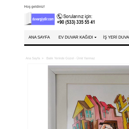
Hoş geldiniz!
ANA SAYFA
EV DUVAR KAĞIDI
İŞ YERİ DUV
Ana Sayfa
»
Balık Yerinde Güzel - Ümit Yanmaz