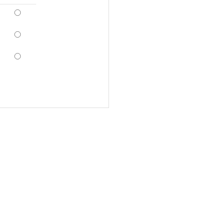
*
*
*