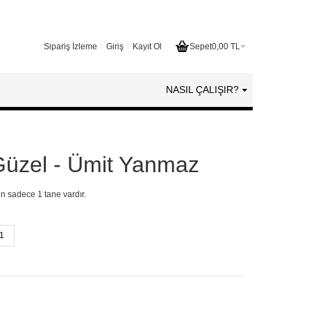
Sipariş İzleme
Giriş
Kayıt Ol
Sepet
0,00 TL
NASIL ÇALIŞIR?
Güzel - Ümit Yanmaz
en sadece 1 tane vardır.