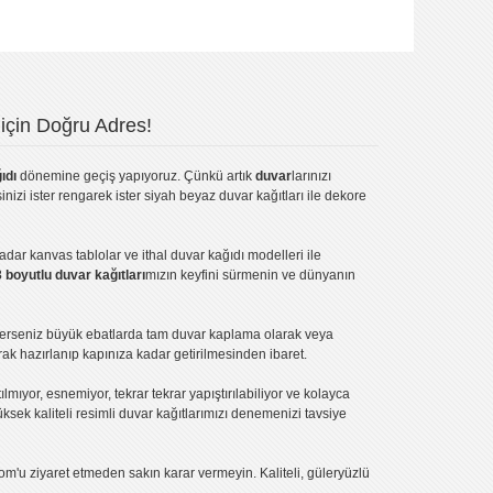
için Doğru Adres!
ıdı
dönemine geçiş yapıyoruz. Çünkü artık
duvar
larınızı
inizi ister rengarek ister
siyah beyaz duvar kağıtları
ile dekore
kadar
kanvas tablo
lar ve
ithal duvar kağıdı modelleri
ile
3 boyutlu duvar kağıtları
mızın keyfini sürmenin ve dünyanın
terseniz büyük ebatlarda tam
duvar kaplama
olarak veya
ak hazırlanıp kapınıza kadar getirilmesinden ibaret.
tılmıyor, esnemiyor, tekrar tekrar yapıştırılabiliyor ve kolayca
üksek kaliteli
resimli duvar kağıtlarımız
ı denemenizi tavsiye
om'u ziyaret etmeden sakın karar vermeyin. Kaliteli, güleryüzlü