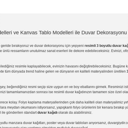
lleri ve Kanvas Tablo Modelleri ile Duvar Dekorasyonu 
geride bırakıyoruz ve
duvar dekorasyonu
için yepyeni
resimli 3 boyutlu duvar kağ
ve ünlü ressamların unutulmaz sanat eserleri ile dekore edebileceksiniz. Evinizi, ofis
ilediğiniz resimle kaplayabilecek, evinizin havasını değiştirebileceksiniz. Bugüne 
likte tüm dünyada trend haline gelen ve dünyanın en kaliteli materyalinden üretilen
ey, beğendiğiniz resmi seçip size uygun en ve boy ebatlarını girmek. Resminizi is
işinizi tamamlamanızdan sonrası ise
resimli duvar kağıdı
nızın tamamen size özel olar
erece kolay.
Folyo kaplama
materyallerinden çok daha kaliteli olan
materyalimiz
yır
ıllara meydan okumasını istiyorsanız,
yapışkanlı folyo
ürünlerini bir kenara bırakıp y
l ile gönderilen standart
duvar kağıdı
olarak da alabilirsiniz.
yutlu manzara duvar kağıtları
,
poster
veya
duvar tabloları
arıyorsanız, duvargiydir.c
ız konusunda size yardımcı olmaktan mutluluk duyacağız!