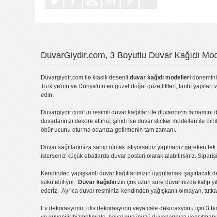
DuvarGiydir.com, 3 Boyutlu Duvar Kağıdı Mode
Duvargiydir.com
ile klasik desenli
duvar kağıdı modelleri
dönemini 
Türkiye'nin ve Dünya'nın en güzel doğal güzellikleri, tarihi yapıları 
edin.
Duvargiydir.com'un
resimli duvar kağıtları
ile duvarınızın tamamını d
duvarlarınızı dekore ettiniz, şimdi ise
duvar sticker
modelleri ile bir
öbür ucunu oturma odanıza getirmenin tam zamanı.
Duvar kağıtlarımıza sahip olmak istiyorsanız
yapmanız gereken tek ş
isterseniz küçük ebatlarda
duvar posteri
olarak alabilirsiniz. Sipar
Kendinden yapışkanlı
duvar kağıtlarımızın uygulaması
şaşırtacak d
sökülebiliyor.
Duvar kağıdı
nızın çok uzun süre duvarınızda kalıp y
ederiz. Ayrıca duvar resminizi kendinden yağışkanlı olmayan, tutka
Ev dekorasyonu
,
ofis dekorasyonu
veya
cafe dekorasyonu
için
3 bo
ve güvenilir hizmetimizle, hayal gücünüzü duvarlarınıza yansıtman