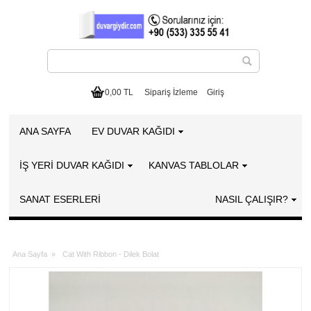
0,00 TL
Sipariş İzleme
Giriş
ANA SAYFA
EV DUVAR KAĞIDI
İŞ YERİ DUVAR KAĞIDI
KANVAS TABLOLAR
SANAT ESERLERI
NASIL ÇALIŞIR?
Ana Sayfa
»
Cat With Ribbon - Dilek Bolat