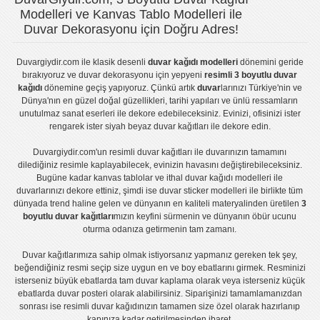
Modelleri ve Kanvas Tablo Modelleri ile
Duvar Dekorasyonu için Doğru Adres!
Duvargiydir.com
ile klasik desenli
duvar kağıdı modelleri
dönemini geride
bırakıyoruz ve
duvar dekorasyonu
için yepyeni
resimli 3 boyutlu duvar
kağıdı
dönemine geçiş yapıyoruz. Çünkü artık
duvar
larınızı Türkiye'nin ve
Dünya'nın en güzel doğal güzellikleri, tarihi yapıları ve ünlü ressamların
unutulmaz sanat eserleri ile dekore edebileceksiniz. Evinizi, ofisinizi ister
rengarek ister
siyah beyaz duvar kağıtları
ile dekore edin.
Duvargiydir.com'un
resimli duvar kağıtları
ile duvarınızın tamamını
dilediğiniz resimle kaplayabilecek, evinizin havasını değiştirebileceksiniz.
Bugüne kadar
kanvas tablo
lar ve
ithal duvar kağıdı modelleri
ile
duvarlarınızı dekore ettiniz, şimdi ise
duvar sticker
modelleri ile birlikte tüm
dünyada trend haline gelen ve dünyanın en kaliteli materyalinden üretilen
3
boyutlu duvar kağıtları
mızın keyfini sürmenin ve dünyanın öbür ucunu
oturma odanıza getirmenin tam zamanı.
Duvar kağıtlarımıza sahip olmak istiyorsanız
yapmanız gereken tek şey,
beğendiğiniz resmi seçip size uygun en ve boy ebatlarını girmek. Resminizi
isterseniz büyük ebatlarda tam
duvar kaplama
olarak veya isterseniz küçük
ebatlarda
duvar posteri
olarak alabilirsiniz. Siparişinizi tamamlamanızdan
sonrası ise
resimli duvar kağıdı
nızın tamamen size özel olarak hazırlanıp
kapınıza kadar getirilmesinden ibaret.