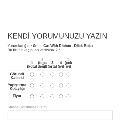
KENDI YORUMUNUZU YAZIN
Yorumladığınız ürün :
Cat With Ribbon - Dilek Bolat
Bu ürüne kaç puan verirsiniz ?
*
2
5
1
(fena
3
4
(çok
(kötü)
değil)
(orta)
(iyi)
iyi)
Görüntü
Kalitesi
Yapıştırma
Kolaylığı
Fiyat
Sitede Görünecek İsim
*
Yorumunuzun Başlığı
*