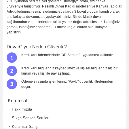
2013 yılından beri faaliyet gösteren Duvargiydir.com, sizi harika
ürünleriyle tanıştırıyor: Resimli Duvar Kağıdı modelleri ve Kanvas Tablolar.
Artık dilediğiniz resmi, istediğiniz ebatlarda 3 boyutlu duvar kağıdı olarak
alıp kolayca duvarınıza uygulayabilirsiniz. Siz de klasik duvar
kağıtlarından ve posterlerden sıkıldıysanız doğru adrestesiniz. İstediğiniz
görseli, istediğiniz ebatlarda 3D duvar kağıdı olarak alın, kolayca
yapıştırın.
DuvarGiydir Neden Güvenli ?
Kredi kartı ödemelerinde "3D Secure" uygulaması kullanılır.
Kredi kartı bilgileriniz kaydedilmez ve kişisel bilgileriniz hiç bir
kurum veya kişi ile paylaşılmaz.
Ödeme sırasında işlemleriniz "PayU" güvenlik filtrelerinden
geçer.
Kurumsal
Hakkımızda
Sıkça Sorulan Sorular
Kurumsal Satış