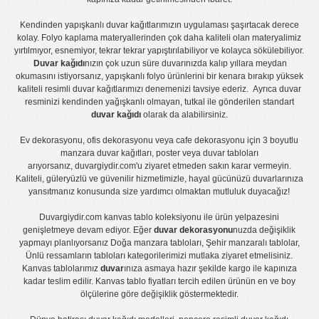
Kendinden yapışkanlı
duvar kağıtlarımızın uygulaması
şaşırtacak derece
kolay.
Folyo kaplama
materyallerinden çok daha kaliteli olan
materyalimiz
yırtılmıyor, esnemiyor, tekrar tekrar yapıştırılabiliyor ve kolayca sökülebiliyor.
Duvar kağıdı
nızın çok uzun süre duvarınızda kalıp yıllara meydan
okumasını istiyorsanız,
yapışkanlı folyo
ürünlerini bir kenara bırakıp yüksek
kaliteli
resimli duvar kağıtlarımız
ı denemenizi tavsiye ederiz. Ayrıca duvar
resminizi kendinden yağışkanlı olmayan, tutkal ile gönderilen standart
duvar kağıdı
olarak da alabilirsiniz.
Ev dekorasyonu
,
ofis dekorasyonu
veya
cafe dekorasyonu
için
3 boyutlu
manzara duvar kağıtları
,
poster
veya
duvar tabloları
arıyorsanız, duvargiydir.com'u ziyaret etmeden sakın karar vermeyin.
Kaliteli, güleryüzlü ve güvenilir hizmetimizle, hayal gücünüzü duvarlarınıza
yansıtmanız konusunda size yardımcı olmaktan mutluluk duyacağız!
Duvargiydir.com
kanvas tablo
koleksiyonu ile ürün yelpazesini
genişletmeye devam ediyor. Eğer
duvar dekorasyonu
nuzda değişiklik
yapmayı planlıyorsanız
Doğa manzara tabloları
,
Şehir manzaralı tablolar
,
Ünlü ressamların tabloları
kategorilerimizi mutlaka ziyaret etmelisiniz.
Kanvas tablolar
ımız
duvar
ınıza asmaya hazır şekilde kargo ile kapınıza
kadar teslim edilir.
Kanvas tablo fiyatları
tercih edilen ürünün en ve boy
ölçülerine göre değişiklik göstermektedir.