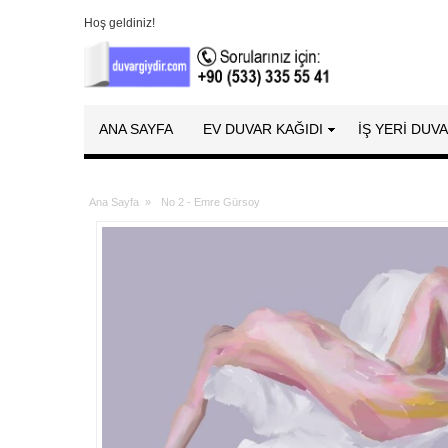
Hoş geldiniz!
ANA SAYFA
EV DUVAR KAĞIDI
İŞ YERİ DUV
Ana Sayfa
»
No 2 - Emre Gürsoy