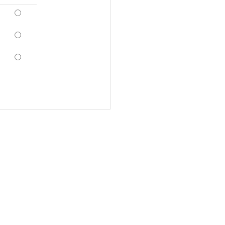
*
*
*