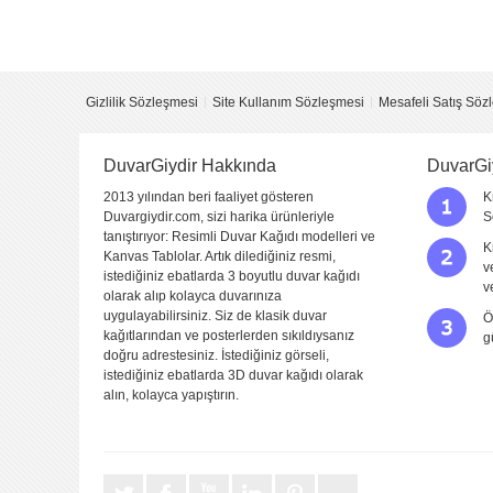
Yorumu Gönder
Gizlilik Sözleşmesi
Site Kullanım Sözleşmesi
Mesafeli Satış Söz
DuvarGiydir Hakkında
DuvarGi
2013 yılından beri faaliyet gösteren
K
Duvargiydir.com, sizi harika ürünleriyle
S
tanıştırıyor: Resimli Duvar Kağıdı modelleri ve
K
Kanvas Tablolar. Artık dilediğiniz resmi,
v
istediğiniz ebatlarda 3 boyutlu duvar kağıdı
v
olarak alıp kolayca duvarınıza
uygulayabilirsiniz. Siz de klasik duvar
Ö
kağıtlarından ve posterlerden sıkıldıysanız
g
doğru adrestesiniz. İstediğiniz görseli,
istediğiniz ebatlarda 3D duvar kağıdı olarak
alın, kolayca yapıştırın.