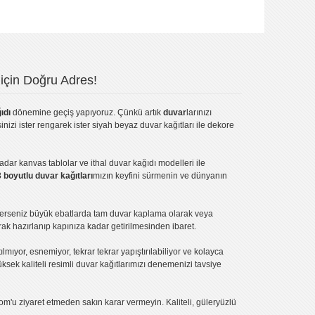
için Doğru Adres!
ıdı
dönemine geçiş yapıyoruz. Çünkü artık
duvar
larınızı
inizi ister rengarek ister
siyah beyaz duvar kağıtları
ile dekore
kadar
kanvas tablo
lar ve
ithal duvar kağıdı modelleri
ile
3 boyutlu duvar kağıtları
mızın keyfini sürmenin ve dünyanın
terseniz büyük ebatlarda tam
duvar kaplama
olarak veya
ak hazırlanıp kapınıza kadar getirilmesinden ibaret.
tılmıyor, esnemiyor, tekrar tekrar yapıştırılabiliyor ve kolayca
üksek kaliteli
resimli duvar kağıtlarımız
ı denemenizi tavsiye
om'u ziyaret etmeden sakın karar vermeyin. Kaliteli, güleryüzlü