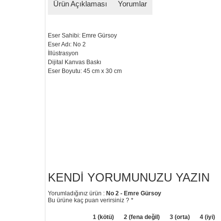
Ürün Açıklaması
Yorumlar
Eser Sahibi: Emre Gürsoy
Eser Adı: No 2
İllüstrasyon
Dijital Kanvas Baskı
Eser Boyutu: 45 cm x 30 cm
KENDI YORUMUNUZU YAZIN
Yorumladığınız ürün :
No 2 - Emre Gürsoy
Bu ürüne kaç puan verirsiniz ?
*
1 (kötü)
2 (fena değil)
3 (orta)
4 (iyi)