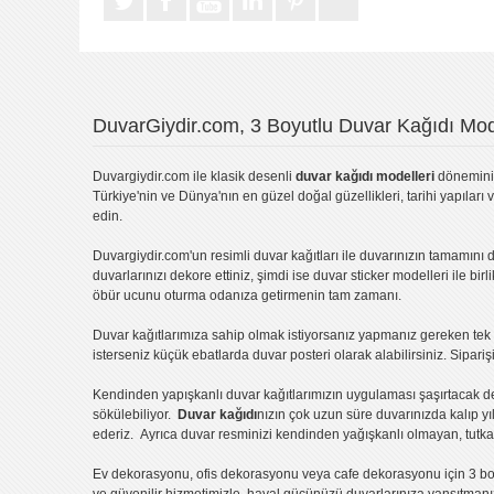
DuvarGiydir.com, 3 Boyutlu Duvar Kağıdı Mode
Duvargiydir.com
ile klasik desenli
duvar kağıdı modelleri
dönemini 
Türkiye'nin ve Dünya'nın en güzel doğal güzellikleri, tarihi yapıları 
edin.
Duvargiydir.com'un
resimli duvar kağıtları
ile duvarınızın tamamını d
duvarlarınızı dekore ettiniz, şimdi ise
duvar sticker
modelleri ile bir
öbür ucunu oturma odanıza getirmenin tam zamanı.
Duvar kağıtlarımıza sahip olmak istiyorsanız
yapmanız gereken tek ş
isterseniz küçük ebatlarda
duvar posteri
olarak alabilirsiniz. Sipar
Kendinden yapışkanlı
duvar kağıtlarımızın uygulaması
şaşırtacak d
sökülebiliyor.
Duvar kağıdı
nızın çok uzun süre duvarınızda kalıp y
ederiz. Ayrıca duvar resminizi kendinden yağışkanlı olmayan, tutka
Ev dekorasyonu
,
ofis dekorasyonu
veya
cafe dekorasyonu
için
3 bo
ve güvenilir hizmetimizle, hayal gücünüzü duvarlarınıza yansıtman