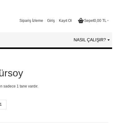
Sipariş İzleme
Giriş
Kayıt Ol
Sepet
0,00 TL
NASIL ÇALIŞIR?
ürsoy
en sadece 1 tane vardır.