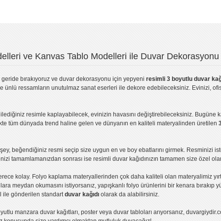
lleri ve Kanvas Tablo Modelleri ile Duvar Dekorasyonu 
geride bırakıyoruz ve
duvar dekorasyonu
için yepyeni
resimli 3 boyutlu duvar kağ
ve ünlü ressamların unutulmaz sanat eserleri ile dekore edebileceksiniz. Evinizi, ofis
ilediğiniz resimle kaplayabilecek, evinizin havasını değiştirebileceksiniz. Bugüne 
likte tüm dünyada trend haline gelen ve dünyanın en kaliteli materyalinden üretilen
ey, beğendiğiniz resmi seçip size uygun en ve boy ebatlarını girmek. Resminizi is
işinizi tamamlamanızdan sonrası ise
resimli duvar kağıdı
nızın tamamen size özel olar
erece kolay.
Folyo kaplama
materyallerinden çok daha kaliteli olan
materyalimiz
yır
ıllara meydan okumasını istiyorsanız,
yapışkanlı folyo
ürünlerini bir kenara bırakıp y
l ile gönderilen standart
duvar kağıdı
olarak da alabilirsiniz.
yutlu manzara duvar kağıtları
,
poster
veya
duvar tabloları
arıyorsanız, duvargiydir.c
ız konusunda size yardımcı olmaktan mutluluk duyacağız!