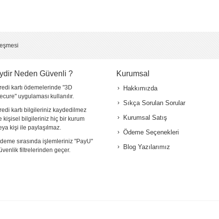
leşmesi
ydir Neden Güvenli ?
Kurumsal
redi kartı ödemelerinde "3D
Hakkımızda
ecure" uygulaması kullanılır.
Sıkça Sorulan Sorular
redi kartı bilgileriniz kaydedilmez
Kurumsal Satış
e kişisel bilgileriniz hiç bir kurum
eya kişi ile paylaşılmaz.
Ödeme Seçenekleri
deme sırasında işlemleriniz "PayU"
Blog Yazılarımız
üvenlik filtrelerinden geçer.